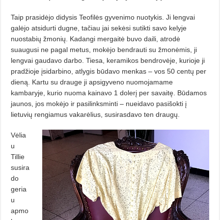
Taip prasidėjo didysis Teofilės gyvenimo nuotykis. Ji lengvai
galėjo atsidurti dugne, tačiau jai sekėsi sutikti savo kelyje
nuostabių žmonių. Kadangi mergaitė buvo daili, atrodė
suaugusi ne pagal metus, mokėjo bendrauti su žmonėmis, ji
lengvai gaudavo darbo. Tiesa, keramikos bendrovėje, kurioje ji
pradžioje įsidarbino, atlygis būdavo menkas – vos 50 centų per
dieną. Kartu su drauge ji apsigyveno nuomojamame
kambaryje, kurio nuoma kainavo 1 dolerį per savaitę. Būdamos
jaunos, jos mokėjo ir pasilinksminti – nueidavo pasišokti į
lietuvių rengiamus vakarėlius, susirasdavo ten draugų.
Vėlia
u
Tillie
susira
do
geria
u
apmo