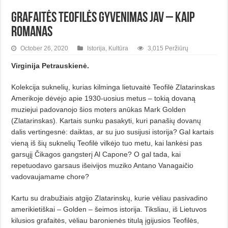
Grafaitės Teofilės gyvenimas JAV – kaip
romanas
October 26, 2020
Istorija
,
Kultūra
3,015 Peržiūrų
Virginija Petrauskienė.
Kolekcija suknelių, kurias kilminga lietuvaitė Teofilė Zlatarinskas
Amerikoje dėvėjo apie 1930-uosius metus – tokią dovaną
muziejui padovanojo šios moters anūkas Mark Golden
(Zlatarinskas). Kartais sunku pasakyti, kuri panašių dovanų
dalis vertingesnė: daiktas, ar su juo susijusi istorija? Gal kartais
vieną iš šių suknelių Teofilė vilkėjo tuo metu, kai lankėsi pas
garsųjį Čikagos gangsterį Al Capone? O gal tada, kai
repetuodavo garsaus išeivijos muziko Antano Vanagaičio
vadovaujamame chore?
Kartu su drabužiais atgijo Zlatarinskų, kurie vėliau pasivadino
amerikietiškai – Golden – šeimos istorija. Tiksliau, iš Lietuvos
kilusios grafaitės, vėliau baronienės titulą įgijusios Teofilės,