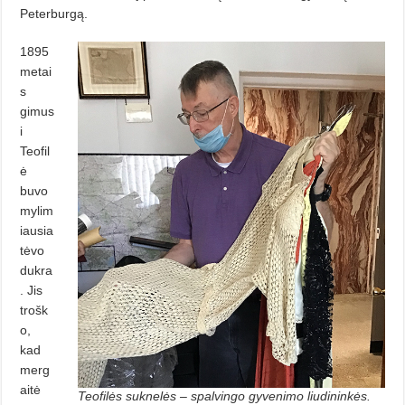
Peterburgą.
1895
metai
s
gimus
i
Teofil
ė
buvo
mylim
iausia
tėvo
dukra
. Jis
trošk
o,
kad
merg
aitė
Teofilės suknelės – spalvingo gyvenimo liudininkės.