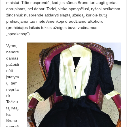
maistui. Tillie nusprendė, kad jos sūnus Bruno turi augti geriau
aprūpintas, nei dabar. Todėl, viską apmąsčiusi, ryžosi netikėtam
žingsniui: nusprendė atidaryti slaptą užeigą, kurioje būtų
prekiaujama tuo metu Amerikoje draudžiamu alkoholiu
(prohibicijos laikais tokios užeigos buvo vadinamos
„speakeasy”).
Vyras,
nenorė
damas
pažeidi
nėti
įstatym
ų, tam
neprita
rė.
Tačiau
tą rytą,
kai
Bruno
papraš