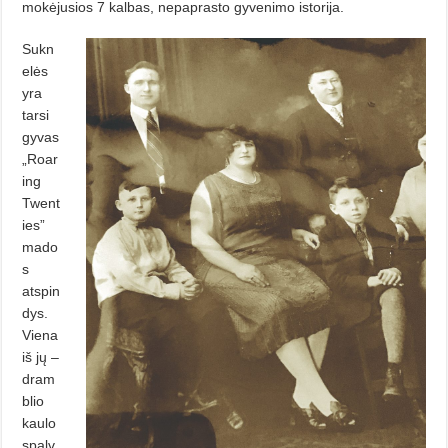
mokėjusios 7 kalbas, nepaprasto gyvenimo istorija.
Sukn
elės
yra
tarsi
gyvas
„Roar
ing
Twent
ies”
mado
s
atspin
dys.
Viena
iš jų –
dram
blio
kaulo
spalv