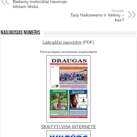
Baikerių motociklai riaumojo
kilniam tikslui
Sekantis
Tarp Halloweeno ir Vėlinių –
kas?
Naujausias numeris
Laikraščio pavyzdys
(PDF)
Pirmi puslapiai nemokamai smalsuoliams
SKAITYTI VISĄ INTERNETE