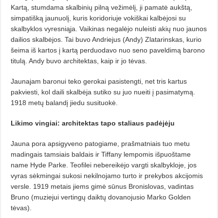
Kartą, stumdama skalbinių pilną vežimėlį, ji pamatė aukštą,
simpatišką jaunuolį, kuris koridoriuje vokiškai kalbėjosi su
skalbyklos vyresniąja. Vaikinas negalėjo nuleisti akių nuo jaunos
dailios skalbėjos. Tai buvo Andriejus (Andy) Zlatarinskas, kurio
šeima iš kartos į kartą perduodavo nuo seno paveldimą barono
titulą. Andy buvo architektas, kaip ir jo tėvas.
Jaunajam baronui teko gerokai pasistengti, net tris kartus
pakviesti, kol daili skalbėja sutiko su juo nueiti į pasimatymą.
1918 metų balandį jiedu susituokė.
Likimo vingiai: architektas tapo staliaus padėjėju
Jauna pora apsigyveno patogiame, prašmatniais tuo metu
madingais tamsiais baldais ir Tiffany lempomis išpuoštame
name Hyde Parke. Teofilei nebereikėjo vargti skalbykloje, jos
vyras sėkmingai sukosi nekilnojamo turto ir prekybos akcijomis
versle. 1919 metais jiems gimė sūnus Bronislovas, vadintas
Bruno (muziejui vertingų daiktų dovanojusio Marko Golden
tėvas).