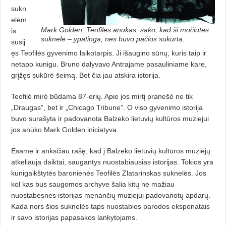
sukn
elėm
Mark Golden, Teofilės anūkas, sako, kad ši močiutės
is
suknelė – ypatinga, nes buvo pačios sukurta.
susij
ęs Teofilės gyvenimo laikotarpis. Ji išaugino sūnų, kuris taip ir
netapo kunigu. Bruno dalyvavo Antrajame pasauliniame kare,
grįžęs sukūrė šeimą. Bet čia jau atskira istorija.
Teofilė mirė būdama 87-erių. Apie jos mirtį pranešė ne tik
„Draugas”, bet ir „Chicago Tribune”. O viso gyvenimo istorija
buvo surašyta ir padovanota Balzeko lietuvių kultūros muziejui
jos anūko Mark Golden iniciatyva.
Esame ir anksčiau rašę, kad į Balzeko lietuvių kultūros muziejų
atkeliauja daiktai, saugantys nuostabiausias istorijas. Tokios yra
kunigaikštytės baronienės Teofilės Zlatarinskas suknelės. Jos
kol kas bus saugomos archyve šalia kitų ne mažiau
nuostabesnes istorijas menančių muziejui padovanotų apdarų.
Kada nors šios suknelės taps nuostabios parodos eksponatais
ir savo istorijas papasakos lankytojams.