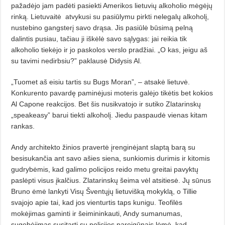
pažadėjo jam padėti pasiekti Amerikos lietuvių alkoholio mėgėjų
rinką. Lietuvaitė
atvykusi su pasiūlymu pirkti nelegalų alkoholį,
nustebino gangsterį savo drąsa. Jis pasiūlė būsimą pelną
dalintis pusiau, tačiau ji iškėlė savo sąlygas: jai reikia tik
alkoholio tiekėjo ir jo paskolos verslo pradžiai. „O kas, jeigu aš
su tavimi nedirbsiu?” paklausė Didysis Al.
„Tuomet aš eisiu tartis su Bugs Moran”, – atsakė lietuvė.
Konkurento pavardę paminėjusi moteris galėjo
tikėtis bet kokios
Al Capone reakcijos. Bet šis nusikvatojo ir sutiko Zlatarinskų
„speakeasy” barui tiekti alkoholį. Jiedu paspaudė vienas kitam
rankas.
Andy architekto žinios pravertė įrenginėjant slaptą barą su
besisukančia ant savo ašies siena, sunkiomis durimis ir kitomis
gudrybėmis, kad galimo policijos reido metu greitai pavyktų
paslėpti visus įkalčius. Zlatarinskų šeima vėl atsitiesė. Jų sūnus
Bruno ėmė lankyti Visų Šventųjų lietuvišką mokyklą, o Tillie
svajojo apie tai, kad jos vienturtis taps kunigu. Teofilės
mokėjimas gaminti ir šeimininkauti, Andy sumanumas,
sugebėjimas susitarti su policijos pareigūnais lėmė, kad