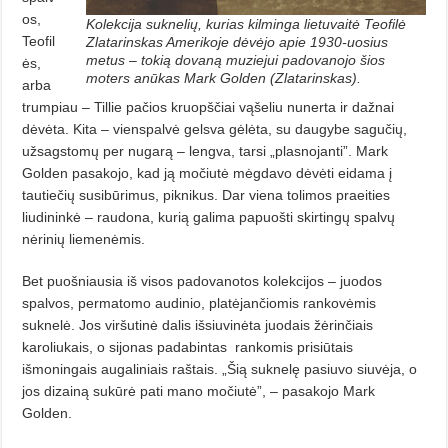
os,
Kolekcija suknelių, kurias kilminga lietuvaitė Teofilė
Teofil
Zlatarinskas Amerikoje dėvėjo apie 1930-uosius
metus – tokią dovaną muziejui padovanojo šios
ės,
moters anūkas Mark Golden (Zlatarinskas).
arba
trumpiau – Tillie pačios kruopščiai vąšeliu nunerta ir dažnai
dėvėta. Kita – vienspalvė gelsva gėlėta, su daugybe sagučių,
užsagstomų per nugarą – lengva, tarsi „plasnojanti”. Mark
Golden pasakojo, kad ją močiutė mėgdavo dėvėti eidama į
tautiečių susibūrimus, piknikus. Dar viena tolimos praeities
liudininkė – raudona, kurią galima papuošti skirtingų spalvų
nėrinių liemenėmis.
Bet puošniausia iš visos padovanotos kolekcijos – juodos
spalvos, permatomo audinio, platėjančiomis rankovėmis
suknelė. Jos viršutinė dalis išsiuvinėta juodais žėrinčiais
karoliukais, o sijonas padabintas
rankomis prisiūtais
išmoningais augaliniais raštais. „Šią suknelę pasiuvo siuvėja, o
jos dizainą sukūrė pati mano močiutė”, – pasakojo Mark
Golden.