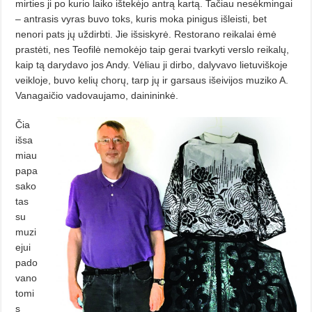
mirties ji po kurio laiko ištekėjo antrą kartą. Tačiau nesėkmingai
– antrasis vyras buvo toks, kuris moka pinigus išleisti, bet
nenori pats jų uždirbti. Jie išsiskyrė. Restorano reikalai ėmė
prastėti, nes Teofilė nemokėjo taip gerai tvarkyti verslo reikalų,
kaip tą darydavo jos Andy. Vėliau ji dirbo, dalyvavo lietuviškoje
veikloje, buvo kelių chorų, tarp jų ir garsaus išeivijos muziko A.
Vanagaičio vadovaujamo, dainininkė.
Čia
išsa
miau
papa
sako
tas
su
muzi
ejui
pado
vano
tomi
s