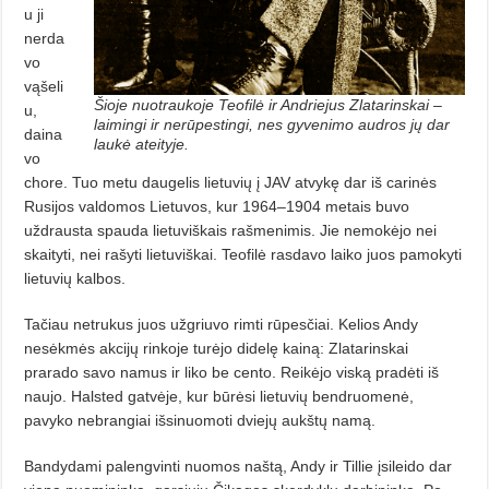
u ji
nerda
vo
vąšeli
Šioje nuotraukoje Teofilė ir Andriejus Zlatarinskai –
u,
laimingi ir nerūpestingi, nes gyvenimo audros jų dar
daina
laukė ateityje.
vo
chore. Tuo metu daugelis lietuvių į JAV atvykę dar iš carinės
Rusijos valdomos Lietuvos, kur 1964–1904 metais buvo
uždrausta spauda lietuviškais rašmenimis. Jie nemokėjo nei
skaityti, nei rašyti lietuviškai. Teofilė rasdavo laiko juos pamokyti
lietuvių kalbos.
Tačiau netrukus juos užgriuvo rimti rūpesčiai. Kelios Andy
nesėkmės akcijų rinkoje turėjo didelę kainą: Zlatarinskai
prarado savo namus ir liko be cento. Reikėjo viską pradėti iš
naujo. Halsted gatvėje, kur būrėsi lietuvių bendruomenė,
pavyko nebrangiai išsinuomoti dviejų aukštų namą.
Bandydami palengvinti nuomos naštą, Andy ir Tillie įsileido dar