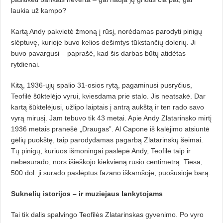
laukia už kampo?
Kartą Andy pakvietė žmoną į rūsį, norėdamas parodyti pinigų
slėptuvę, kurioje buvo kelios dešimtys tūkstančių dolerių. Ji
buvo pavargusi – paprašė, kad šis darbas būtų atidėtas
rytdienai.
Kitą, 1936-ųjų spalio 31-osios rytą, pagaminusi pusryčius,
Teofilė šūktelėjo vyrui, kviesdama prie stalo. Jis neatsakė. Dar
kartą šūktelėjusi, užlipo laiptais į antrą aukštą ir ten rado savo
vyrą mirusį. Jam tebuvo tik 43 metai. Apie Andy Zlatarinsko mirtį
1936 metais pranešė „Draugas”. Al Capone iš kalėjimo atsiuntė
gėlių puokštę, taip parodydamas pagarbą Zlatarinskų šeimai.
Tų pinigų, kuriuos išmoningai paslėpė Andy, Teofilė taip ir
nebesurado, nors išieškojo kiekvieną rūsio centimetrą. Tiesa,
500 dol. ji surado paslėptus fazano iškamšoje, puošusioje barą.
Suknelių istorijos – ir muziejaus lankytojams
Tai tik dalis spalvingo Teofilės Zlatarinskas gyvenimo. Po vyro