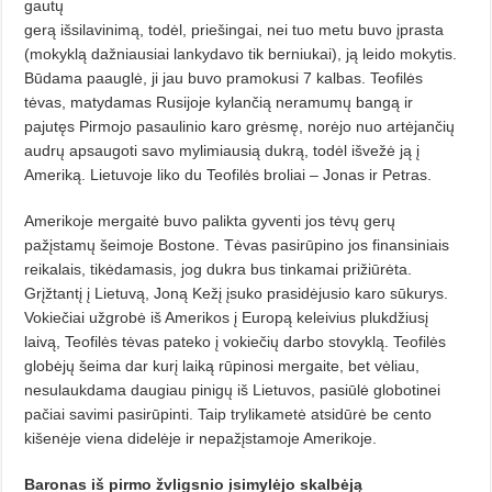
gautų
gerą išsilavinimą, todėl, priešingai, nei tuo metu buvo įprasta
(mokyklą dažniausiai lankydavo tik berniukai), ją leido mokytis.
Būdama paauglė, ji jau buvo pramokusi 7 kalbas. Teofilės
tėvas, matydamas Rusijoje kylančią neramumų bangą ir
pajutęs Pirmojo pasaulinio karo grėsmę, norėjo nuo artėjančių
audrų apsaugoti savo mylimiausią dukrą, todėl išvežė ją į
Ameriką. Lietuvoje liko du Teofilės broliai – Jonas ir Petras.
Amerikoje mergaitė buvo palikta gyventi jos tėvų gerų
pažįstamų šeimoje Bostone. Tėvas pasirūpino jos finansiniais
reikalais, tikėdamasis, jog dukra bus tinkamai prižiūrėta.
Grįžtantį į Lietuvą, Joną Kežį įsuko prasidėjusio karo sūkurys.
Vokiečiai užgrobė iš Amerikos į Europą keleivius plukdžiusį
laivą, Teofilės tėvas pateko į vokiečių darbo stovyklą. Teofilės
globėjų šeima dar kurį laiką rūpinosi mergaite, bet vėliau,
nesulaukdama daugiau pinigų iš Lietuvos, pasiūlė globotinei
pačiai savimi pasirūpinti. Taip trylikametė atsidūrė be cento
kišenėje viena didelėje ir nepažįstamoje Amerikoje.
Baronas iš pirmo žvligsnio
įsimylėjo skalbėją