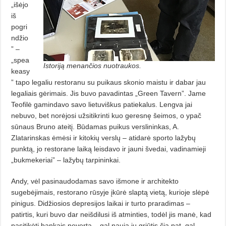
„išėjo
iš
pogri
ndžio
” –
„spea
Istoriją menančios nuotraukos.
keasy
” tapo legaliu restoranu su puikaus skonio maistu ir dabar jau
legaliais gėrimais. Jis buvo pavadintas „Green Tavern”. Jame
Teofilė gamindavo savo lietuviškus patiekalus. Lengva jai
nebuvo, bet norėjosi užsitikrinti kuo geresnę šeimos, o ypač
sūnaus Bruno ateitį. Būdamas puikus verslininkas, A.
Zlatarinskas ėmėsi ir kitokių verslų – atidarė sporto lažybų
punktą, jo restorane laiką leisdavo ir jauni švedai, vadinamieji
„bukmekeriai” – lažybų tarpininkai.
Andy, vėl pasinaudodamas savo išmone ir architekto
sugebėjimais, restorano rūsyje įkūrė slaptą vietą, kurioje slėpė
pinigus. Didžiosios depresijos laikai ir turto praradimas –
patirtis, kuri buvo dar neišdilusi iš atminties, todėl jis manė, kad
pasitikėti bankais neverta – gal nauja jų griūtis čia pat, gal