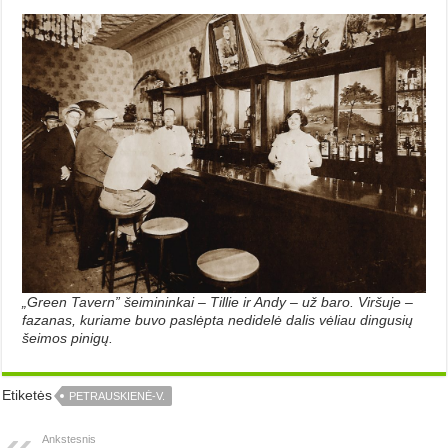
„Green Tavern” šeimininkai – Tillie ir Andy – už baro. Viršuje –
fazanas, kuriame buvo paslėpta nedidelė dalis vėliau dingusių
šeimos pinigų.
Etiketės
PETRAUSKIENĖ-V.
Ankstesnis