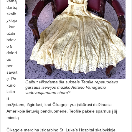
kamą
darbą
skalb
ykloje
, kur
uždir
bdav
o 5
doleri
us
per
savait
ę. Po
Galbūt vilkėdama šia suknele Teofilė repetuodavo
kurio
garsaus išeivijos muziko Antano Vanagaičio
laiko
vadovaujamame chore?
iš
pažįstamų išgirdusi, kad Čikagoje yra įsikūrusi didžiausia
Amerikoje lietuvių bendruomenė, Teofilė pakėlė sparnus į šį
miestą.
Čikagoje mergina įsidarbino St. Luke’s Hospital skalbykloje.