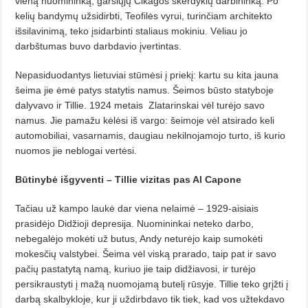
vieną nuomininką, garsiųjų Čikagos skerdyklų darbininką. Po
kelių bandymų užsidirbti, Teofilės vyrui, turinčiam architekto
išsilavinimą, teko įsidarbinti staliaus mokiniu. Vėliau jo
darbštumas buvo darbdavio įvertintas.
Nepasiduodantys lietuviai stūmėsi į priekį: kartu su kita jauna
šeima jie ėmė patys statytis namus. Šeimos būsto statyboje
dalyvavo ir Tillie. 1924 metais
Zlatarinskai vėl turėjo savo
namus. Jie pamažu kėlėsi iš vargo: šeimoje vėl atsirado keli
automobiliai, vasarnamis, daugiau nekilnojamojo turto, iš kurio
nuomos jie neblogai vertėsi.
Būtinybė išgyventi –
Tillie vizitas pas Al Capone
Tačiau už kampo laukė dar viena nelaimė – 1929-aisiais
prasidėjo Didžioji depresija. Nuomininkai neteko darbo,
nebegalėjo mokėti už butus, Andy neturėjo kaip sumokėti
mokesčių valstybei. Šeima vėl viską prarado, taip pat ir savo
pačių pastatytą namą, kuriuo jie taip didžiavosi, ir turėjo
persikraustyti į mažą nuomojamą butelį rūsyje. Tillie teko grįžti į
darbą skalbykloje, kur ji uždirbdavo tik tiek, kad vos užtekdavo