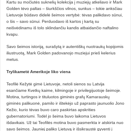
Kartu su močiutės suknelių kolekcija į muziejų atkeliavo ir Mark
Golden tėvo paltas – šiurkščios vilnos, sunkus – tokie anksčiau
Lietuvoje būdavo didelė šeimos vertybė: tėvas palikdavo sūnui,
o šis – savo sūnui. Perduodavo iš kartos į kartą su
neišvėdinamu iš tolo sklindančiu kandis atbaidančio naftalino
kvapu.
Savo šeimos istoriją, surašytą ir autentiškų nuotraukų kopijomis
iliustruotą, Mark Golden padovanojo muziejui prieš kelerius
metus.
Trylikametė Amerikoje
liko viena
Teofilė Kežytė gimė Lietuvoje, netoli sienos su Latvija
esančiame Kvetkų kaime, kilmingoje ir privilegijuotoje šeimoje.
Motina, turtingos ir tituluotos giminės grafų Kamarauskų
giminės palikuonė, pamilo ir ištekėjo už paprasto jaunuolio Jono
Kežio, kurio tėvas buvo caro paskirtas apskrities
gubernatoriumi. Todėl jo šeima buvo laikoma Lietuvos
išdavikais. Už tai Teofilės motina buvo pasmerkta ir atskirta nuo
savo šeimos. Jauniej paliko Lietuvą ir išsikraustė gyventi į