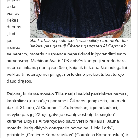
ė dar
vienos
riekės
duonos
, bet
Gal kartais šią suknelę Teofilė vilkėjo tuo metu, kai
jos
lankėsi pas garsųjį Čikagos gangsterį Al Capone?
namuo
se nebuvo, moteris nusprendė nepasiduoti ir įgyvendinti savo
sumanymą. Michigan Ave ir 108 gatvės kampe ji surado baro
nuomai tinkamą namą su rūsiu, kaip tik tinkamą šiai nelegaliai
veiklai. Ji neturėjo nei pinigų, nei leidimo prekiauti, bet turėjo
daug drąsos.
Rajoną, kuriame stovėjo Tillie naujai veiklai pasirinktas namas,
kontroliavo jau spėjęs pagarsėti Čikagos gangsteris, tuo metu
dar tik 31-erių, Al Capone. T. Zlatarinskas, ilgai nelaukusi,
nuvyko pas jį į 22-oje gatvėje esan­tį viešbutį „Lexington”,
kuriame Didysis Al tvarkydavo savo verslo reikalus. Jauna
moteris, kurią didysis gangsteris pavadino „Little Lady”,
prisistatė „Grafiene Kamarauskas” (Countess Kamarauskas) ir