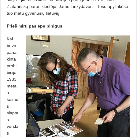
Zlatarinskų baras klestėjo. Jame lankydavosi ir tose apylinkėse
tuo metu gyvenusių lietuvių.
Prieš mirtį paslėpė pinigus
Kai
buvo
panai
kinta
prohi
bicija,
1933
metai
s
šeimo
s
slapta
s
versla
s