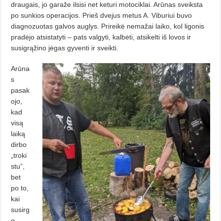
draugais, jo garaže ilsisi net keturi motociklai. Arūnas sveiksta
po sunkios operacijos. Prieš dvejus metus A. Viburiui buvo
diagnozuotas galvos auglys. Prireikė nemažai laiko, kol ligonis
pradėjo atsistatyti – pats valgyti, kalbėti, atsikelti iš lovos ir
susigrąžino jėgas gyventi ir sveikti.
Arūna
s
pasak
ojo,
kad
visą
laiką
dirbo
„troki
stu”,
bet
po to,
kai
susirg
o,