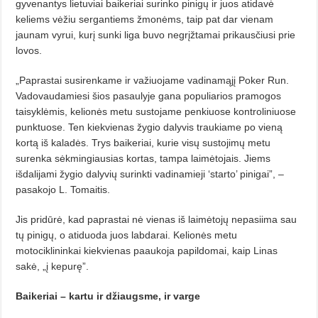
gyvenantys lietuviai baikeriai surinko pinigų ir juos atidavė
keliems vėžiu sergantiems žmonėms, taip pat dar vienam
jaunam vyrui, kurį sunki liga buvo negrįžtamai prikausčiusi prie
lovos.
„Paprastai susirenkame ir važiuojame vadinamąjį Poker Run.
Vadovaudamiesi šios pasaulyje gana populiarios pramogos
taisyklėmis, kelionės metu sustojame penkiuose kontroliniuose
punktuose. Ten kiekvienas žygio dalyvis traukiame po vieną
kortą iš kaladės. Trys baikeriai, kurie visų sustojimų metu
surenka sėkmingiausias kortas, tampa laimėtojais. Jiems
išdalijami žygio dalyvių surink­ti vadinamieji ‘starto’ pinigai”, –
pasa­kojo L. Tomaitis.
Jis pridūrė, kad paprastai nė vienas iš laimėtojų nepasiima sau
tų pinigų, o atiduoda juos labdarai. Kelionės metu
motociklininkai kiekvienas paaukoja papildomai, kaip Linas
sakė, „į kepurę”.
Baikeriai – kartu ir džiaugsme,
ir varge