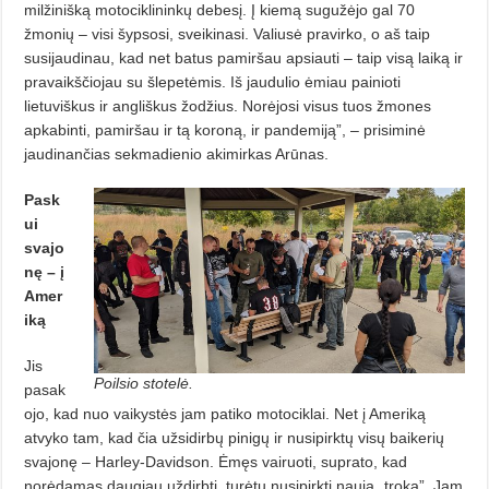
milžinišką motociklininkų debesį. Į kiemą sugužėjo gal 70
žmonių – visi šypsosi, sveikinasi. Valiusė pravirko, o aš taip
susijaudinau, kad net batus pamiršau apsiauti – taip visą laiką ir
pravaikščiojau su šlepetėmis. Iš jaudulio ėmiau painioti
lietuviškus ir angliškus žodžius. Norėjosi visus tuos žmones
apkabinti, pamiršau ir tą koroną, ir pandemiją”, – prisiminė
jaudinančias sekmadienio akimirkas Arūnas.
Pask
ui
svajo
nę – į
Amer
iką
Jis
Poilsio stotelė.
pasak
ojo, kad nuo vaikystės jam patiko motociklai. Net į Ameriką
atvyko tam, kad čia užsidirbų pinigų ir nusipirktų visų baikerių
svajonę – Harley-Davidson. Ėmęs vairuoti, suprato, kad
norėdamas daugiau uždirbti, turėtų nusipirkti naują „troką”. Jam