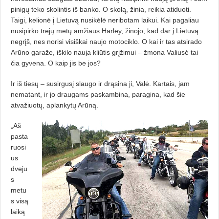
pinigų teko skolintis iš banko. O skolą, žinia, reikia atiduoti.
Taigi, kelionė į Lietuvą nusikėlė neribotam laikui. Kai pagaliau
nusipirko trejų metų amžiaus Harley, žinojo, kad dar į Lietuvą
negrįš, nes norisi visiškai naujo motociklo. O kai ir tas atsirado
Arūno garaže, iškilo nauja kliūtis grįžimui – žmona Valiusė tai
čia gyvena. O kaip jis be jos?
Ir iš tiesų – susirgusį slaugo ir drąsina ji, Valė. Kartais, jam
nematant, ir jo draugams paskambina, paragina, kad šie
atvažiuotų, aplankytų Arūną.
„Aš
pasta
ruosi
us
dveju
s
metu
s visą
laiką