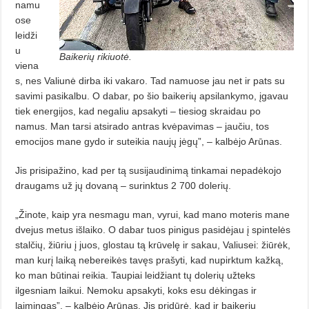
namu
ose
leidži
u
Baikerių rikiuotė.
viena
s, nes Valiunė dirba iki vakaro. Tad namuose jau net ir pats su
savimi pasikalbu. O dabar, po šio baikerių apsilankymo, įgavau
tiek energijos, kad negaliu apsakyti – tiesiog skraidau po
namus. Man tarsi atsirado antras kvėpavimas – jaučiu, tos
emocijos mane gydo ir suteikia naujų jėgų”, – kalbėjo Arūnas.
Jis prisipažino, kad per tą susijaudinimą tinkamai nepadėkojo
draugams už jų dovaną – surinktus 2 700 dolerių.
„Žinote, kaip yra nesmagu man, vyrui, kad mano moteris mane
dvejus metus išlaiko. O dabar tuos pinigus pasidėjau į spintelės
stalčių, žiūriu į juos, glostau tą krūvelę ir sakau, Valiusei: žiūrėk,
man kurį laiką nebereikės tavęs prašyti, kad nupirktum kažką,
ko man būtinai reikia. Taupiai leidžiant tų dolerių užteks
ilgesniam laikui. Nemoku apsakyti, koks esu dėkingas ir
laimingas”, – kalbėjo Arūnas. Jis pridūrė, kad ir baikerių