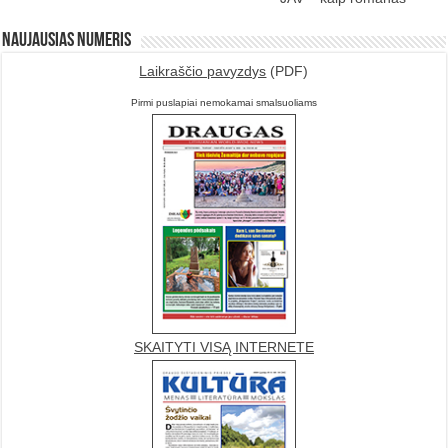
Naujausias numeris
Laikraščio pavyzdys
(PDF)
Pirmi puslapiai nemokamai smalsuoliams
SKAITYTI VISĄ INTERNETE