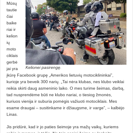
Mūsų
tautie
čiai
baike
riai ir
kelion
ių
moto
ciklais
gerbė
Kelionei pasirengę.
jai yra
įkūrę Facebook grupę „Amerikos lietuvių motociklininkai”,
kurioje yra beveik 300 narių. „Tai nėra klubas, nes klubo veiklai
reikia skirti daug asmeninio laiko. O mes turime šeimas, darbą,
tad nusprendėme būti ne klubo nariai, o tiesiog žmonės,
kuriuos vienija ir suburia pomėgis važiuoti motociklais. Mes
esame draugai – susitinkame ir džiaugsme, ir varge”, – kalbėjo
Linas.
Jis pridūrė, kad ir jo paties šeimoje yra mažų vaikų, kuriems