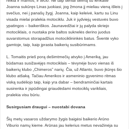
reikia ir mamos, ir tėčio. Ne taip seniai šeimą su lenkaite
Joanna sukūręs Linas juokiasi, jog žmona jį mieliau vieną išleis į
svečius, nei į panašų žygį. Joanna, kaip keleivė, kartu su Linu
visada mielai pralekia motociklu. Juk ir jųdviejų vestuvės buvo
ypatingos – baikeriškos. Jaunavedžiai ir jų palyda skriejo
motociklais, o nuotaka prie baltos suknelės derino juodus
suvarstomus storapadžius motociklininkės batus. Šventė vyko
gamtoje, taip, kaip įprasta baikerių susibūrimams.
L. Tomaitis prieš porą dešimtmečių atvyko į Ameriką, jau
būdamas susižavėjęs motociklais – tėvynėje buvo vienas iš
baikerių klubo „Chimeros” narių. Čia, už Atlanto, buvo įkūręs šio
klubo atšaką. Tačiau Amerikos ir asmeninio gyvenimo ritmas
viską sudėliojo taip, kaip yra dabar – bendraminčiai kartais
susirenka ir įspūdingai griaudėdami motociklų varikliais,
pralekia visu būriu.
Susirgusiam draugui – nuostabi dovana
Šių metų vasaros uždarymo žygis baigėsi baikerio Arūno
Viburio namų kieme. Arūnas jau kelerius metus nevažinėja su