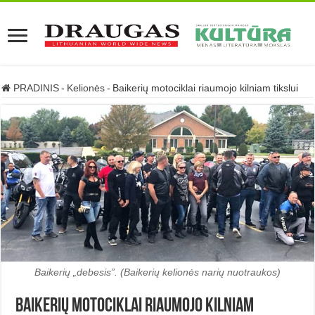
PRADINIS
-
Kelionės
-
Baikerių motociklai riaumojo kilniam tikslui
Baikerių „debesis”. (Baikerių kelionės narių nuotraukos)
Baikerių motociklai riaumojo kilniam