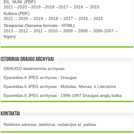
EIL. NUM. (PDF)
2021
--
2020
--
2019
--
2018
--
2017
--
2016
--
2015
Kultūra (PDF)
2021
--
2020
--
2019
--
2018
--
2017
--
2016
--
2015
Straipsniai (Sename formate - HTML)
2013
--
2012
--
2011
--
2010
--
2009
--
2008
--
2006-2007
--
legacy
Istoriniai DRAUGO Archyvai
DRAUGO skaitmeninis archyvas
Epaveldas.lt JPEG archyvas - Draugas
Epaveldas.lt JPEG archyvas - Mokslas, Menas, ir Literatūra
Epaveldas.lt JPEG archyvas - 1996-1997 Draugas anglų kalba
Kontaktai
Raštinės adresas, telefonai, redakcijos el. paštas