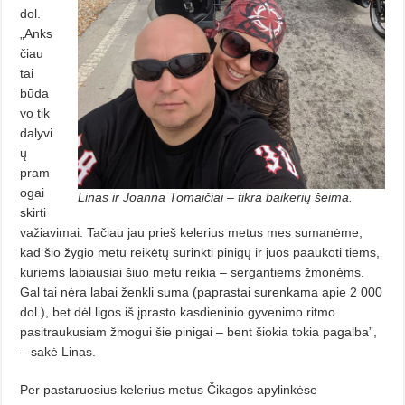
dol.
„Anks
čiau
tai
būda
vo tik
dalyvi
ų
pram
ogai
Linas ir Joanna Tomaičiai – tikra baikerių šeima.
skirti
važiavimai. Tačiau jau prieš kelerius metus mes sumanėme,
kad šio žygio metu reikėtų surinkti pinigų ir juos paaukoti tiems,
kuriems labiausiai šiuo metu reikia – sergantiems žmonėms.
Gal tai nėra labai ženkli suma (paprastai surenkama apie 2 000
dol.), bet dėl ligos iš įprasto kasdieninio gyvenimo ritmo
pasitraukusiam žmogui šie pinigai – bent šiokia tokia pagalba”,
– sakė Linas.
Per pastaruosius kelerius metus Čikagos apylinkėse