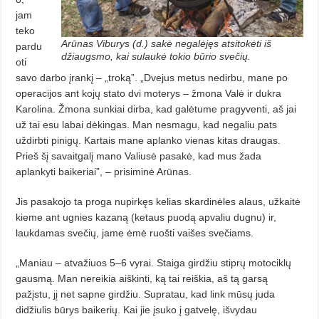
jam
teko
Arūnas Viburys (d.) sakė negalėjęs atsitokėti iš
pardu
džiaugsmo, kai su­lau­kė tokio būrio svečių.
oti
savo darbo įrankį – „troką”. „Dvejus metus nedirbu, mane po
operacijos ant kojų stato dvi moterys – žmona Valė ir dukra
Karolina. Žmona sunkiai dirba, kad galėtume pragyventi, aš jai
už tai esu labai dėkingas. Man nesmagu, kad negaliu pats
uždirbti pinigų. Kartais mane aplanko vienas kitas draugas.
Prieš šį savaitgalį mano Valiusė pasakė, kad mus žada
aplankyti baikeriai”, – prisiminė Arūnas.
Jis pasakojo ta proga nupirkęs kelias skardinėles alaus, užkaitė
kieme ant ugnies kazaną (ketaus puodą apvaliu dugnu) ir,
laukdamas svečių, jame ėmė ruošti vaišes svečiams.
„Maniau – atvažiuos 5–6 vyrai. Staiga girdžiu stiprų motociklų
gausmą. Man nereikia aiškinti, ką tai reiškia, aš tą garsą
pažįstu, jį net sapne girdžiu. Supratau, kad link mūsų juda
didžiulis būrys baikerių. Kai jie įsuko į gatvelę, išvydau