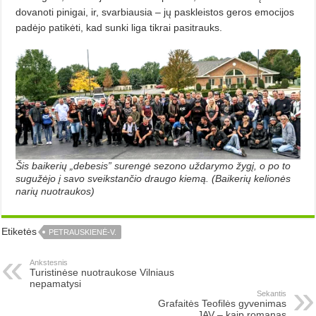
dovanoti pinigai, ir, svarbiausia – jų paskleistos geros emocijos
padėjo patikėti, kad sunki liga tikrai pasitrauks.
Šis baikerių „debesis” surengė sezono uždarymo žygį, o po to
sugužėjo į savo sveikstančio draugo kiemą. (Baikerių kelionės
narių nuotraukos)
Etiketės
PETRAUSKIENĖ-V.
Ankstesnis
Turistinėse nuotraukose Vilniaus
nepamatysi
Sekantis
Grafaitės Teofilės gyvenimas
JAV – kaip romanas