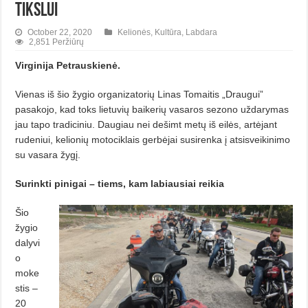
tikslui
October 22, 2020
Kelionės
,
Kultūra
,
Labdara
2,851 Peržiūrų
Virginija Petrauskienė.
Vienas iš šio žygio organizatorių Linas Tomaitis „Draugui”
pasakojo, kad toks lietuvių baikerių vasaros sezono uždarymas
jau tapo tradiciniu. Daugiau nei dešimt metų iš eilės, artėjant
rudeniui, kelionių motociklais gerbėjai susirenka į atsisveikinimo
su vasara žygį.
Surinkti pinigai – tiems,
kam labiausiai reikia
Šio
žygio
dalyvi
o
moke
stis –
20