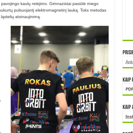
o pavojingo kaulų retėjimo. Gimnazistai pasiūlė miego
ą sukurtų pulsuojantį elektromagnetinį lauką. Toks metodas
ląstelių atsinaujinimą.
Prisi
Ank
Kaip
PDF
u
Kaip 
Ins
s