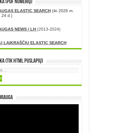
KA (PDF numerių)
AUGAS ELASTIC SEARCH
(iki 2026 m.
 24 d.)
AUGAS NEWS / LH
(2013-2024)
Ų LAIKRAŠČIŲ ELASTIC SEARCH
ka (tik HTML puslapių)
DRAUGA