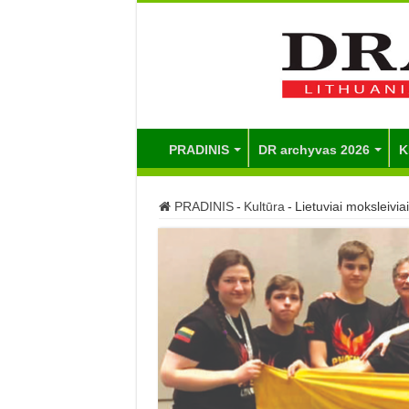
PRADINIS
DR archyvas 2026
K
PRADINIS
-
Kultūra
-
Lietuviai moksleivia