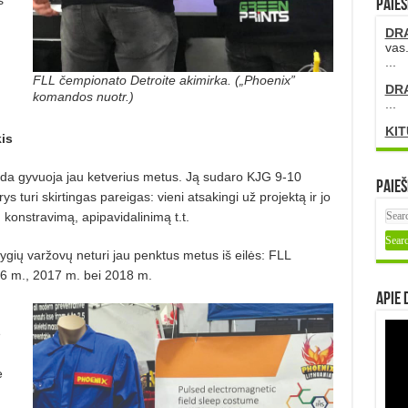
PAIEŠ
DR
vas.
...
FLL čempionato Detroite akimirka. („Phoenix”
DR
komandos nuotr.)
...
KIT
is
nda gyvuoja jau ketverius metus. Ją sudaro KJG 9-10
Paieš
s turi skirtingas pareigas: vieni atsakingi už projektą ir jo
 konstravimą, apipavidalinimą t.t.
gių varžovų neturi jau penktus metus iš eilės: FLL
16 m., 2017 m. bei 2018 m.
Apie 
e
e