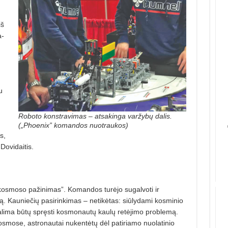
iš
a­
u
Roboto konstravimas – atsakinga varžybų da­lis.
(„Phoenix” komandos nuotraukos)
s,
 Dovidaitis.
kosmoso pažinimas”. Komandos turėjo sugalvoti ir
mą. Kauniečių pasirinkimas – netikėtas: siūlydami kosminio
p galima būtų spręsti kosmonautų kaulų retėjimo problemą.
smose, astronautai nukentėtų dėl patiriamo nuolatinio