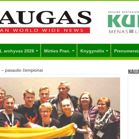
L archyvas 2026
Mirties Pran.
Knygynėlis
Prenumerat
i – pasaulio čempionai
Nauj