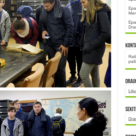
Epa
Mena
Epa
Dra
Kont
Rašt
paš
DRAUG
Lit
Sekit
Dra