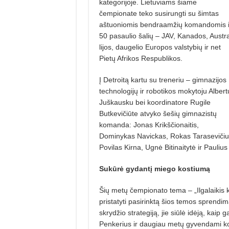
kategorijoje. Lietuviams šiame
čempionate teko susirungti su šimtas
aštuoniomis bendra­amžių komandomis 
50 pasaulio šalių – JAV, Kanados, Austr
lijos, daugelio Europos valstybių ir net
Pietų Afrikos Respublikos.
Į Detroitą kartu su treneriu – gimnazijos
technologijų ir robotikos mokytoju Albert
Juškausku bei koordinatore Rugile
Butkevičiūte atvyko šešių gimnazistų
komanda: Jonas Krikščionaitis,
Dominykas Navickas, Rokas Tarasevičiu
Povilas Kirna, Ugnė Bitinaitytė ir Paulius
Sukūrė gydantį miego kostiumą
Šių metų čempionato tema – „Ilgalaikis 
pristatyti pasirinktą šios temos sprendi
skrydžio strategiją, jie siūlė idėją, kai
Penkerius ir daugiau metų gyvendami ko