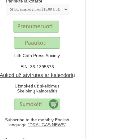
Parinkite laikotarpi
Lith Cath Press Society
EIN: 36-1395573
Aukoti už atvirutes ar kalendorių
.
Užmokėti už skelbimus
Skelbimų kainoraštis
.
Subscribe to the monthly English
language
"DRAUGAS NEWS"