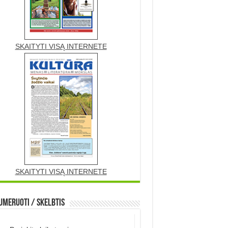
SKAITYTI VISĄ INTERNETE
SKAITYTI VISĄ INTERNETE
meruoti / Skelbtis