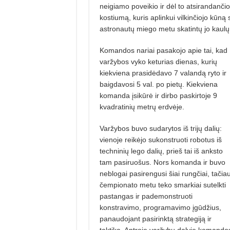
neigiamo poveikio ir dėl to atsirandanči
kostiumą, kuris aplinkui vilkinčiojo kūn
astronautų miego metu skatintų jo kaulų 
Komandos nariai pasakojo apie tai, kad
varžybos vyko keturias dienas, kurių
kiekviena prasidėdavo 7 valandą ryto ir
baigdavosi 5 val. po pietų. Kiekviena
komanda įsikūrė ir dirbo paskirtoje 9
kvadratinių metrų erdvėje.
Varžybos buvo sudarytos iš trijų dalių:
vienoje reikėjo sukonstruoti robotus iš
techninių lego dalių, prieš tai iš anksto
tam pasiruošus. Nors komanda ir buvo
neblogai pasirengusi šiai rungčiai, tačia
čempionato metu teko smarkiai sutelkti
pastangas ir pademonstruoti
konstravimo, programavimo įgūdžius,
panaudojant pasirinktą strategiją ir
taktiką. Antroje varžybų dalyje komando