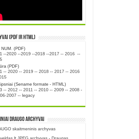
vai (PDF ir HTML)
. NUM. (PDF)
1
--
2020
--
2019
--
2018
--
2017
--
2016
--
5
tūra (PDF)
1
--
2020
--
2019
--
2018
--
2017
--
2016
015
aipsniai (Sename formate - HTML)
3
--
2012
--
2011
--
2010
--
2009
--
2008
-
06-2007
--
legacy
iniai DRAUGO Archyvai
UGO skaitmeninis archyvas
veldas.lt JPEG archyvas - Draugas