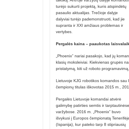
turėjo sukurti projektą, kuris atspindėtų
pasaulio aktualijas. Trečioje dalyje
dalyviai turėjo pademonstruoti, kad jie
supranta ir XXI amžiaus problemas ir
vertybes.
Pergalės kaina –
paaukotas laisvalaik
„Phoenix” nariai pasakojo, kad jų koma
klasių moksleiviai. Kiekvienas grupės nary
pristatymą, kiti už roboto programavimą,
Lietuvoje KJG robotikos komandos sau ly
čempionų titulas iškovotas 2015 m., 20
Pergalės Lietuvoje komandai atvėrė
galimybę patirties semtis ir tarptautinės
varžybose. 2016 m. „Phoenix” buvo
išvykusi į Europos čempionatą Tenerifėj
(Ispanija), kur pateko tarp 8 stipriausių