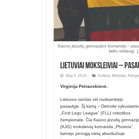
Kauno jėzuitų gimnazijos komanda – pasa
laiko vėliavą)
Lietuviai moksleiviai – pasa
May 5, 2019
Kultūra
,
Mokslas
,
Rengin
Virginija Petrauskienė.
Lietuvos vardas vėl nuskambėjo
pasaulyje. Šį kartą – Detroite vykusiame
„First Lego League” (FLL) robotikos
čempionate. Čia Kauno jėzuitų gimnazij
(KJG) moksleivių komanda „Phoenix”,
laimėjo pirmąją vietą absoliučioje