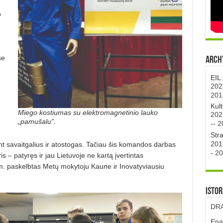
o
se
Archy
EIL
202
201
Kul
Miego kostiumas su elektromagnetinio lauko
202
„pamušalu”.
--
2
Str
201
nt savaitgalius ir atostogas. Tačiau šis komandos darbas
-
20
s – patyręs ir jau Lietuvoje ne kartą įvertintas
. paskelbtas Metų mokytoju Kaune ir Inovatyviausiu
Istor
DRA
Epa