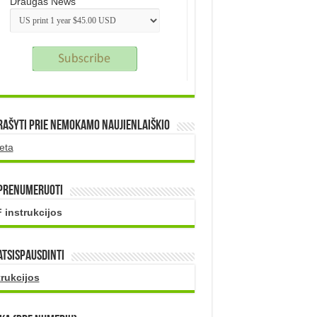
Draugas News
rašyti prie nemokamo naujienlaiškio
eta
 prenumeruoti
 instrukcijos
atsispausdinti
trukcijos