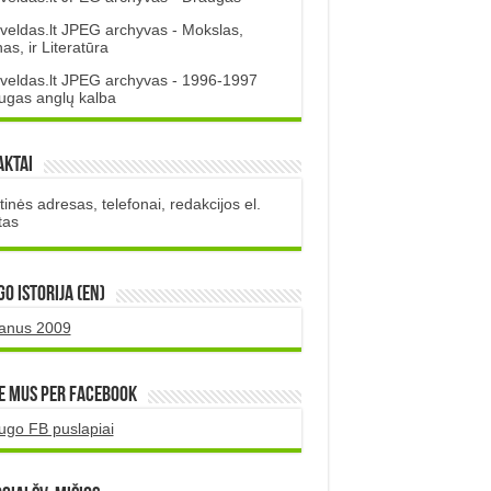
veldas.lt JPEG archyvas - Mokslas,
s, ir Literatūra
veldas.lt JPEG archyvas - 1996-1997
ugas anglų kalba
aktai
inės adresas, telefonai, redakcijos el.
tas
O istorija (EN)
uanus 2009
e mus per Facebook
ugo FB puslapiai