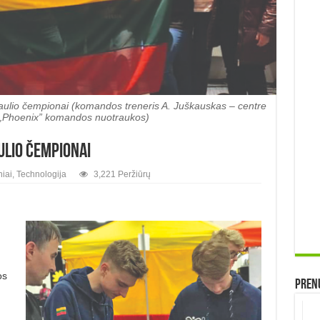
ulio čempionai (komandos treneris A. Juškauskas – centre
. („Phoenix” komandos nuotraukos)
ulio čempionai
iai
,
Technologija
3,221 Peržiūrų
os
Prenu