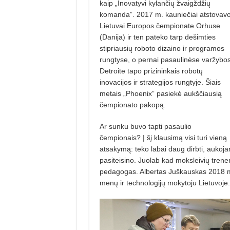
kaip „Inovatyvi kylančių žvaigždžių
komanda”. 2017 m. kauniečiai atstovav
Lietuvai Europos čempionate Orhuse
(Danija) ir ten pateko tarp dešimties
stipriausių roboto dizaino ir programos
rungtyse, o pernai pasaulinėse varžybo
Detroite tapo prizininkais robotų
inovacijos ir strategijos rungtyje. Šiais
metais „Phoenix” pasiekė aukščiausią
čempionato pakopą.
Ar sunku buvo tapti pasaulio
čempionais?
Į šį klausimą visi turi vieną
atsakymą: teko labai daug dirbti, aukoja
pasiteisino. Juolab kad moksleivių treneri
pedagogas. Albertas Juškauskas 2018 m
menų ir technologijų mokytoju Lietuvoje.