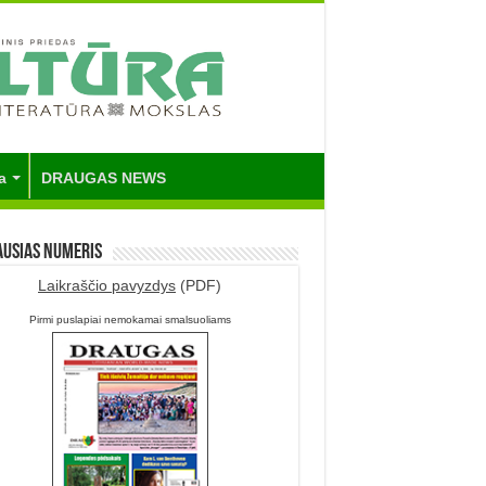
a
DRAUGAS NEWS
ausias numeris
Laikraščio pavyzdys
(PDF)
Pirmi puslapiai nemokamai smalsuoliams