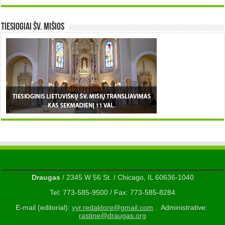
TIESIOGIAI šv. MIŠIOS
Draugas
/ 2345 W 56 St. / Chicago, IL 60636-1040
Tel: 773-585-9500 / Fax: 773-585-8284
E-mail (editorial):
vyr.redaktore@gmail.com
. Administrative:
rastine@draugas.org