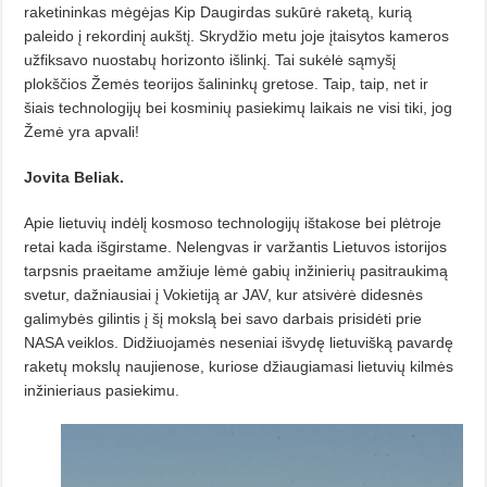
raketininkas mėgėjas Kip Daugirdas sukūrė raketą, kurią
paleido į rekordinį aukštį. Skrydžio metu joje įtaisytos kameros
užfiksavo nuostabų horizonto išlinkį. Tai sukėlė sąmyšį
plokščios Žemės teorijos šalininkų gretose. Taip, taip, net ir
šiais technologijų bei kosminių pasiekimų laikais ne visi tiki, jog
Žemė yra apvali!
Jovita Beliak.
Apie lietuvių indėlį kosmoso tech­nologijų ištakose bei plėtroje
re­tai kada išgirstame. Nelengvas ir var­žantis Lietuvos istorijos
tarpsnis pra­eitame amžiuje lėmė gabių inžinierių pasitraukimą
svetur, dažniausiai į Vo­kietiją ar JAV, kur atsivėrė dides­nės
galimybės gilintis į šį mokslą bei savo darbais prisidėti prie
NASA veiklos. Didžiuojamės neseniai išvydę lietuvišką pavardę
raketų mokslų naujienose, kuriose džiaugiamasi lie­tuvių kilmės
inžinieriaus pasiekimu.