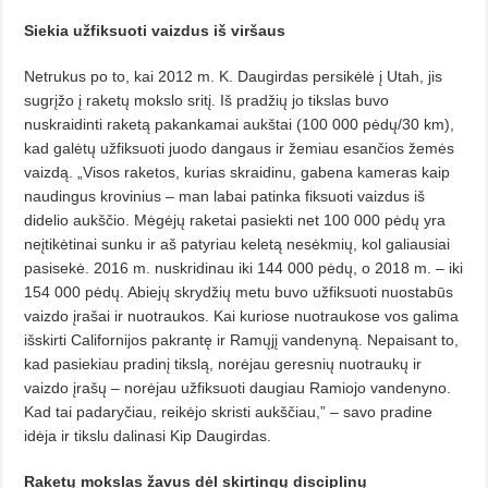
Siekia užfiksuoti vaizdus iš viršaus
Netrukus po to, kai 2012 m. K. Daugirdas persikėlė į Utah, jis
sugrį­žo į raketų mokslo sritį. Iš pradžių jo tikslas buvo
nuskraidinti raketą pa­kankamai aukštai (100 000 pėdų/30 km),
kad galėtų užfiksuoti juodo dangaus ir žemiau esančios žemės
vaiz­dą. „Visos raketos, kurias skraidinu, gabena kameras kaip
naudingus kro­vinius – man labai patinka fiksuoti vaizdus iš
didelio aukščio. Mėgėjų raketai pasiekti net 100 000 pėdų yra
neįtikėtinai sunku ir aš patyriau ke­letą nesėkmių, kol galiausiai
pasise­kė. 2016 m. nuskridinau iki 144 000 pėdų, o 2018 m. – iki
154 000 pėdų. Abie­jų skrydžių metu buvo užfiksuo­ti nuostabūs
vaizdo įrašai ir nuotraukos. Kai kuriose nuotraukose vos galima
išskirti Californijos pakrantę ir Ramųjį vandenyną. Nepaisant to,
kad pasiekiau pradinį tikslą, norėjau geresnių nuotraukų ir
vaizdo įrašų – norėjau užfiksuoti daugiau Ramiojo vandenyno.
Kad tai padaryčiau, rei­kėjo skristi aukščiau,” – savo pradine
idėja ir tikslu dalinasi Kip Daugir­das.
Raketų mokslas žavus dėl
skirtingų disciplinų