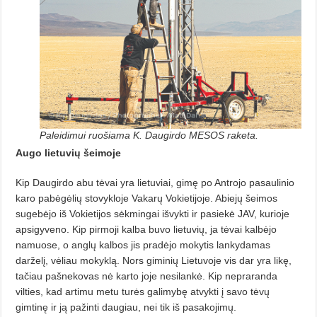
Paleidimui ruošiama K. Daugirdo MESOS raketa.
Augo lietuvių šeimoje
Kip Daugirdo abu tėvai yra lietuviai, gimę po Antrojo pasaulinio
karo pabėgėlių stovykloje Vakarų Vokie­ti­joje. Abiejų šeimos
sugebėjo iš Vokie­tijos sėkmingai išvykti ir pasiekė JAV, kurioje
apsigyveno. Kip pirmoji kalba buvo lietuvių, ja tėvai kalbėjo
namuose, o anglų kalbos jis pradėjo mokytis lankydamas
darželį, vėliau mokyklą. Nors giminių Lietuvoje vis dar yra likę,
tačiau pašnekovas nė karto joje nesilankė. Kip nepraranda
vilties, kad artimu metu turės gali­mybę atvykti į savo tėvų
gimtinę ir ją pažinti daugiau, nei tik iš pasakojimų.