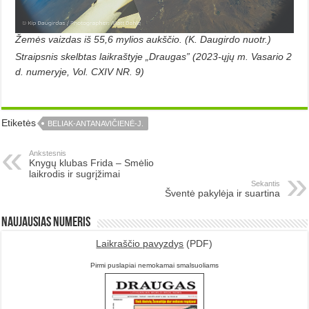
Žemės vaizdas iš 55,6 mylios aukščio. (K. Daugirdo nuotr.)
Straipsnis skelbtas laikraštyje „Draugas” (2023-ųjų m. Vasario 2
d. numeryje, Vol. CXIV NR. 9)
Etiketės
BELIAK-ANTANAVIČIENĖ-J.
Ankstesnis
Knygų klubas Frida – Smėlio
laikrodis ir sugrįžimai
Sekantis
Šventė pakylėja ir suartina
Naujausias numeris
Laikraščio pavyzdys
(PDF)
Pirmi puslapiai nemokamai smalsuoliams