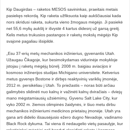
Kip Daugirdas – raketos MESOS savininkas, praeitais metais
pasiekęs rekordą. Kip raketa užfiksuota kaip aukščiausiai kada
nors skridusi ra­keta, sukurta vieno žmogaus mėgėjo. Ji pa­siekė
net 55,6 mylių aukštį ir iš­vystė 4 kartus didesnį už garsą greitį.
Kelis metus trukusios pastangos ir raketų mokslų mėgėjo Kip
svajonė pagaliau išsipildė.
„Esu 37-erių metų mechanikos inžinierius, gyvenantis Utah.
Užau­gau Čikagoje, kur besimokydamas vi­durinėje mokykloje
įstojau į raketų mė­gėjų būrelį. 2008 m. baigiau aviacijos ir
kosmoso inžinerijos studijas Mi­chigano universitete. Ketverius
metus gyvenęs Bostone ir dirbęs re­aktyvinių variklių įmonėje,
2012 m. persikėliau į Utah. To priežastis – no­ras būti arčiau
galimybės slidinėti nuo kalnų ir važinėti kalnų dviračiais – dviejų
mano mėgstamiausių užsiėmimų. Gyvenu Salt Lake City, kur
vyko 2002 m. žiemos olimpinės žaidynės, ir šiuo metu dirbu
mecha­nikos inžinieriumi medicinos prie­taisų įmonėje. Utah yra
gana arti di­delio išsausėjusio ežero dugno Neva­doje, vadinamo
Black Rock dykuma. Tai viena iš nedaugelio vietų pasau­lyje, kur