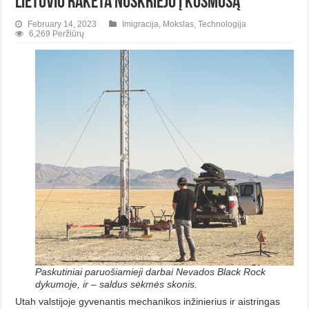
Lietuvio raketa nuskriejo į kosmosą
February 14, 2023
Imigracija
,
Mokslas
,
Technologija
6,269 Peržiūrų
Paskutiniai paruošiamieji darbai Nevados Black Rock
dykumoje, ir – saldus sėkmės skonis.
Utah valstijoje gyvenantis mechanikos inžinierius ir aistringas