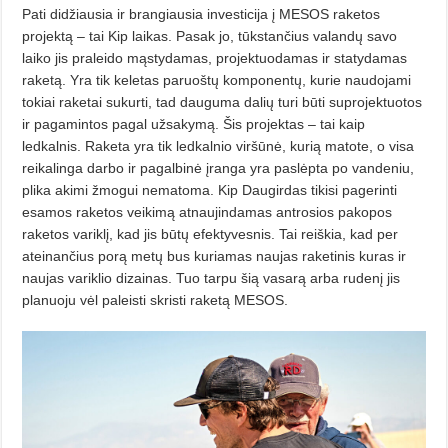
Pati didžiausia ir brangiausia in­vesticija į MESOS raketos
projektą – tai Kip laikas. Pasak jo, tūkstančius va­landų savo
laiko jis praleido mąstydamas, projektuodamas ir statyda­mas
raketą. Yra tik keletas paruoštų komponentų, kurie naudojami
tokiai raketai sukurti, tad dauguma dalių turi būti suprojektuotos
ir pagamin­tos pagal užsakymą. Šis projektas – tai kaip
ledkalnis. Raketa yra tik ledkalnio viršūnė, kurią matote, o visa
reikalinga darbo ir pagalbinė įranga yra paslėpta po vandeniu,
plika aki­mi žmogui nematoma. Kip Daugirdas tikisi pagerinti
esamos raketos veikimą atnaujindamas antrosios pakopos
raketos variklį, kad jis būtų efektyvesnis. Tai reiškia, kad per
ateinančius porą metų bus kuriamas naujas raketinis kuras ir
naujas va­riklio dizainas. Tuo tarpu šią vasarą arba rudenį jis
planuoju vėl paleisti skristi raketą MESOS.