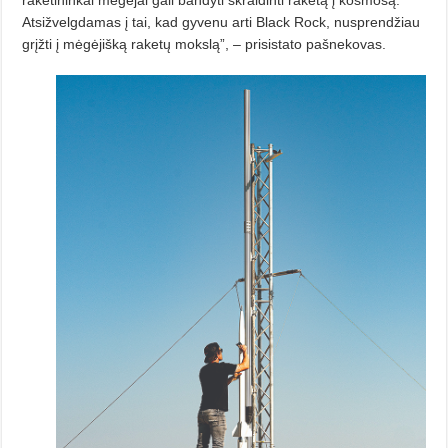
raketininkai mėgėjai gali bandyti skraidinti raketą į kosmosą.
Atsižvelgdamas į tai, kad gyvenu arti Black Rock, nusprendžiau
grįžti į mė­gėjišką raketų mokslą”, – prisistato pašnekovas.