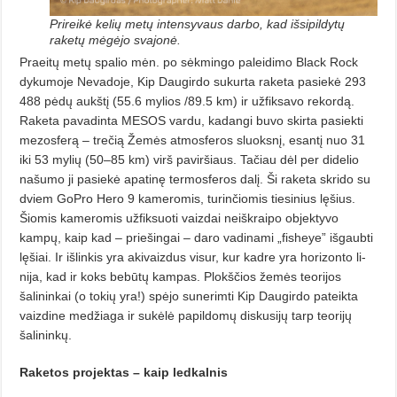
Prireikė kelių metų intensyvaus darbo, kad išsipildytų
raketų mėgėjo svajonė.
Praeitų metų spalio mėn. po sėkmingo paleidimo Black Rock
dykumo­je Nevadoje, Kip Daugirdo sukurta raketa pasiekė 293
488 pėdų aukštį (55.6 mylios /89.5 km) ir užfiksavo rekordą.
Raketa pavadinta MESOS vardu, kadangi buvo skirta pasiekti
mezosferą – trečią Žemės atmosferos sluoksnį, esantį nuo 31
iki 53 mylių (50–85 km) virš paviršiaus. Tačiau dėl per didelio
našumo ji pasiekė apatinę termosferos dalį. Ši raketa skrido su
dviem GoPro Hero 9 kameromis, turin­čiomis tiesinius lęšius.
Šiomis ka­meromis užfiksuoti vaizdai neiškrai­po objektyvo
kampų, kaip kad – prie­šingai – daro vadinami „fisheye” iš­gaubti
lęšiai. Ir išlinkis yra akivaizdus visur, kur kadre yra horizonto li­
nija, kad ir koks bebūtų kampas. Plokščios žemės teorijos
šalininkai (o tokių yra!) spėjo sunerimti Kip Dau­girdo pateikta
vaizdine medžiaga ir sukėlė papildomų diskusijų tarp teo­rijų
šalininkų.
Raketos projektas –
kaip ledkalnis