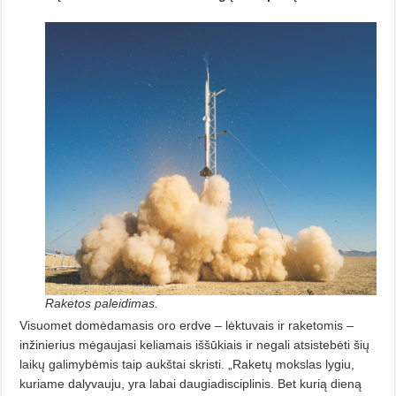
Raketos paleidimas.
Visuomet domėdamasis oro erd­ve – lėktuvais ir raketomis –
inži­nie­rius mėgaujasi keliamais iššūkiais ir negali atsistebėti šių
laikų galimybėmis taip aukštai skristi. „Raketų mokslas lygiu,
kuriame dalyvauju, yra labai daugiadisciplinis. Bet kurią dieną