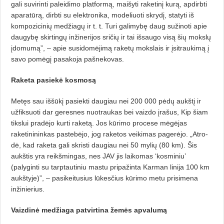
gali suvirinti paleidimo platformą, maišyti raketinį kurą, apdirb­ti
aparatūrą, dirbti su elektronika, modeliuoti skrydį, statyti iš
kompo­zicinių medžiagų ir t. t. Turi galimybę daug sužinoti apie
daugybę skirtin­­gų inžinerijos sričių ir tai išsaugo visą šių mokslų
įdomumą”, – apie su­sidomėjimą raketų mokslais ir įsitraukimą į
savo pomėgį pasakoja pašnekovas.
Raketa pasiekė kosmosą
Metęs sau iššūkį pasiekti daugiau nei 200 000 pėdų aukštį ir
užfiksuoti dar geresnes nuotraukas bei vaiz­do įrašus, Kip šiam
tikslui pra­dėjo kurti raketą. Jos kūrimo procese mėgėjas
raketinininkas pastebėjo, jog raketos veikimas pagerėjo. „Atro­
dė, kad raketa gali skristi daugiau nei 50 mylių (80 km). Šis
aukštis yra reikšmingas, nes JAV jis laikomas ‘kosminiu’
(palyginti su tarptautiniu mastu pripažinta Karman linija 100 km
aukštyje)”, – pasikeitusius lūkes­čius kūrimo metu prisimena
inžinie­rius.
Vaizdinė medžiaga patvirtina
žemės apvalumą