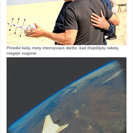
Prireikė kelių metų intensyvaus darbo, kad išsipildytų raketų
mėgėjo svajonė.