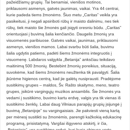
pažeidžiamų grupių. Tai benamiai, vienišos motinos,
priklausomi asmenys, gatvės jaunimas, vaikai. Yra 44 centrai,
kurie padeda tiems žmonėms. Šiuo metu „Caritas” veikla yra
pasikeitusi, ji negali apsiriboti rūbų ir maisto dalinimu, nes tiek
rūbų, tiek maisto šie žmonės gali įsigyti oresniu būdu. „Caritas”
orientuojasi į buvimą šalia kenčiančio. Daugelis žmonių yra
visuomenės paribiuose. Gatvės vaikai, jaunimas, priklausomi
asmenys, vienišos mamos. Labai svarbu būti šalia, buvimu
šalia ugdytis patiems, padėti šiems žmonėms integruotis į
visuomenę. Labdaros valgykla „Betanija” anksčiau teikdavo
maitinimą 500 žmonių. Bestebint žmonių poreikius, situaciją,
suvokėme, kad šiems žmonėms neužtenka tik pavalgyti. Šalia
įkūrėme higienos centrą, kad jie galėtų nusiprausti. Pradėjome
susitikimų grupes – maldos, Šv. Rašto skaitymo, meno, teatro
grupes, įsikūrė vargingųjų muzikos ansamblis. Šie žmonės yra
vedami į susitikimo, buvimo kartu erdvę, valgis yra tik vienas iš
susitikimo ženklų. Labai daug Vilniaus parapijų grupių įsijungė į
buvimą „Betanijoje” su vargingaisiais. Jie pakviesti vieną kartą
per mėnesį susitikti su žmonėmis, parengti kažkokią edukacinę
programą, prisistatymą. Vargšai išgyveno atskirtį, ir čia,
„Betanijoje”, yra susitikimo erdvė, kuri kuria abipusę vertę.