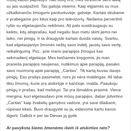
su jais susipažinti. Tas galioja visiems. Kaip elgiamės su mus
užkalbinančiu žmogumi parduotuvėje, gatvėje. Kartais skubame
ir prabėgame pro kitus kaip pro televizorių. Neišeina pervertinti
ryšio su elgetaujančiu reikšmės. Aš pats susidraugauju su
keletu, kitų atsiprašau, kad negaliu šiuo metu skirti jiems nei
laiko, nei pinigų. Ir ta draugystė kartais duoda vaisių. Svarbu,
kad elgetaujantys žmonės neštų savo indėlį, jaustų savo vertę,
reikalingumą. Pvz., prie mano parapijos žmogus kas
sekmadienį elgetauja. Mes keičiamės knygomis, jis man
praneša parapijos naujienas, nutikimus apie parapiją, pasako
savo nuomonę apie parapiją, „Caritas”. Tik kartą buvau davęs
pinigų. Esu prašęs pasimelsti, nors jis nėra maldingas. Aš labai
tikiu žmonių, kurie yra atskirtyje ir kančioje, malda. Paaukoju
pinigų ir prašau, kad melstųsi. Tai yra išmaldos prasmė. Viena
mergina, kuri elgetaudavo prie mūsų parapijos, dabar įsitvirtino
„Caritas” kaip žvakelių gamybos vadovė, yra save išlaikanti,
rūpinasi kitais. Buvo draugystė su ja, eidavome kartu kavos
išgerti. Galbūt ir per tai Dievas ją gydė.
Ar pavyksta šiems žmonėms išeiti iš atskirties rato?