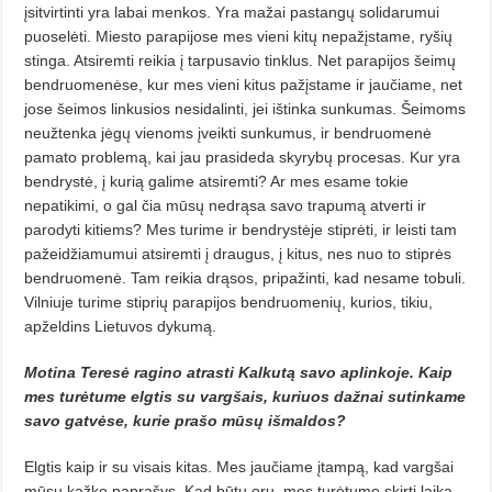
įsitvirtinti yra labai menkos. Yra mažai pastangų solidarumui
puoselėti. Miesto parapijose mes vieni kitų nepažįstame, ryšių
stinga. Atsiremti reikia į tarpusavio tinklus. Net parapijos šeimų
bendruomenėse, kur mes vieni kitus pažįstame ir jaučiame, net
jose šeimos linkusios nesidalinti, jei ištinka sunkumas. Šeimoms
neužtenka jėgų vienoms įveikti sunkumus, ir bendruomenė
pamato problemą, kai jau prasideda skyrybų procesas. Kur yra
bendrystė, į kurią galime atsiremti? Ar mes esame tokie
nepatikimi, o gal čia mūsų nedrąsa savo trapumą atverti ir
parodyti kitiems? Mes turime ir bendrystėje stiprėti, ir leisti tam
pažeidžiamumui atsiremti į draugus, į kitus, nes nuo to stiprės
bendruomenė. Tam reikia drąsos, pripažinti, kad nesame tobuli.
Vilniuje turime stiprių parapijos bendruomenių, kurios, tikiu,
apželdins Lietuvos dykumą.
Motina Teresė ragino atrasti Kalkutą savo aplinkoje. Kaip
mes turėtume elgtis su vargšais, kuriuos dažnai sutinkame
savo gatvėse, kurie prašo mūsų išmaldos?
Elgtis kaip ir su visais kitas. Mes jaučiame įtampą, kad vargšai
mūsų kažko paprašys. Kad būtų oru, mes turėtume skirti laiką