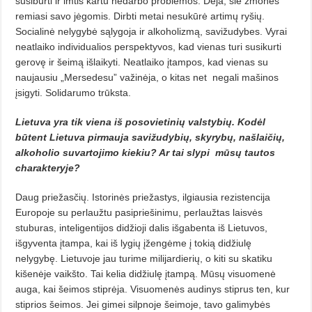
susiburti ir imtis kartu nedarbo problemos. Deja, šie žmonės
remiasi savo jėgomis. Dirbti metai nesukūrė artimų ryšių.
Socialinė nelygybė sąlygoja ir alkoholizmą, savižudybes. Vyrai
neatlaiko individualios perspektyvos, kad vienas turi susikurti
gerovę ir šeimą išlaikyti. Neatlaiko įtampos, kad vienas su
naujausiu „Mersedesu” važinėja, o kitas net negali mašinos
įsigyti. Solidarumo trūksta.
Lietuva yra tik viena iš posovietinių valstybių. Kodėl
būtent Lietuva pirmauja savižudybių, skyrybų, našlaičių,
alkoholio suvartojimo kiekiu? Ar tai slypi mūsų tautos
charakteryje?
Daug priežasčių. Istorinės priežastys, ilgiausia rezistencija
Europoje su perlaužtu pasipriešinimu, perlaužtas laisvės
stuburas, inteligentijos didžioji dalis išgabenta iš Lietuvos,
išgyventa įtampa, kai iš lygių įžengėme į tokią didžiulę
nelygybę. Lietuvoje jau turime milijardierių, o kiti su skatiku
kišenėje vaikšto. Tai kelia didžiulę įtampą. Mūsų visuomenė
auga, kai šeimos stiprėja. Visuomenės audinys stiprus ten, kur
stiprios šeimos. Jei gimei silpnoje šeimoje, tavo galimybės