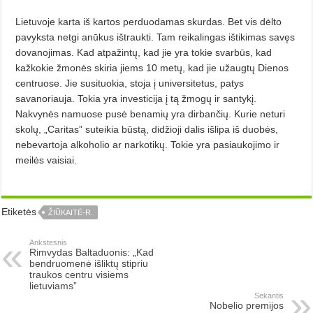
Lietuvoje karta iš kartos perduodamas skurdas. Bet vis dėlto
pavyksta netgi anūkus ištraukti. Tam reikalingas ištikimas savęs
dovanojimas. Kad atpažintų, kad jie yra tokie svarbūs, kad
kažkokie žmonės skiria jiems 10 metų, kad jie užaugtų Dienos
centruose. Jie susituokia, stoja į universitetus, patys
savanoriauja. Tokia yra investicija į tą žmogų ir santykį.
Nakvynės namuose pusė benamių yra dirbančių. Kurie neturi
skolų, „Caritas” suteikia būstą, didžioji dalis išlipa iš duobės,
nebevartoja alkoholio ar narkotikų. Tokie yra pasiaukojimo ir
meilės vaisiai.
Etiketės
ŽIŪKAITĖ-R.
Ankstesnis
Rimvydas Baltaduonis: „Kad
bendruomenė išliktų stipriu
traukos centru visiems
lietuviams”
Sekantis
Nobelio premijos