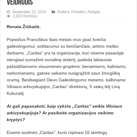
veidrodis
September 22, 2016
Kultūra
,
Pokalbis
,
Religija
3,923 Peržiūrų
Renata Žiūkaitė.
Popiežius Pranciškus šiais metais mus ypač kviečia
gailestingumui, solidarumui su kenčiančiais, artimo meilės
darbams. „Caritas” yra ta organizacija, kuri visame pasaulyje
stengiasi sumažinti socialinę atskirtį, padeda labiausiai
pažeidžiamoms visuomenės grupėms: benamiams, kaliniams,
narkomanams, gatvės vaikams susigrąžinti savo žmogišką
orumą. Besibaigiant Dievo Gailestingumo metams, kalbiname
Vilniaus arkivyskupijos „Caritas” direktorių, 5 vaikų tėtį Liną
Kukuraitį.
Ar gali papasakoti, kaip vyksta „Caritas” veikla Vilniaus
arkivyskupijoje? Ar pasikeitė organizacijos veikimo
kryptys?
Esame sostinės „Caritas”, kuris rūpinasi 16 skirtingų