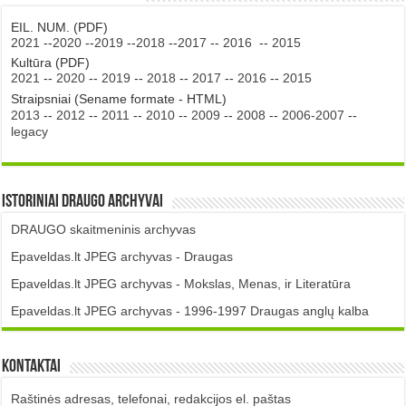
EIL. NUM. (PDF)
2021
--
2020
--
2019
--
2018
--
2017
--
2016
--
2015
Kultūra (PDF)
2021
--
2020
--
2019
--
2018
--
2017
--
2016
--
2015
Straipsniai (Sename formate - HTML)
2013
--
2012
--
2011
--
2010
--
2009
--
2008
--
2006-2007
--
legacy
Istoriniai DRAUGO Archyvai
DRAUGO skaitmeninis archyvas
Epaveldas.lt JPEG archyvas - Draugas
Epaveldas.lt JPEG archyvas - Mokslas, Menas, ir Literatūra
Epaveldas.lt JPEG archyvas - 1996-1997 Draugas anglų kalba
Kontaktai
Raštinės adresas, telefonai, redakcijos el. paštas