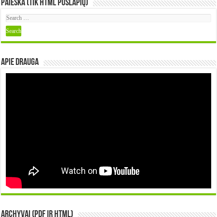
Paieška (tik HTML puslapių)
Apie DRAUGA
Archyvai (PDF ir HTML)