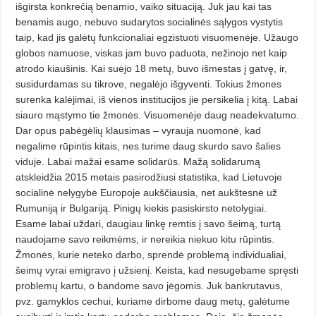
išgirsta konkrečią benamio, vaiko situaciją. Juk jau kai tas
benamis augo, nebuvo sudarytos socialinės sąlygos vystytis
taip, kad jis galėtų funkcionaliai egzistuoti visuomenėje. Užaugo
globos namuose, viskas jam buvo paduota, nežinojo net kaip
atrodo kiaušinis. Kai suėjo 18 metų, buvo išmestas į gatvę, ir,
susidurdamas su tikrove, negalėjo išgyventi. Tokius žmones
surenka kalėjimai, iš vienos institucijos jie persikelia į kitą. Labai
siauro mąstymo tie žmonės. Visuomenėje daug neadekvatumo.
Dar opus pabėgėlių klausimas – vyrauja nuomonė, kad
negalime rūpintis kitais, nes turime daug skurdo savo šalies
viduje. Labai mažai esame solidarūs. Mažą solidarumą
atskleidžia 2015 metais pasirodžiusi statistika, kad Lietuvoje
socialinė nelygybė Europoje aukščiausia, net aukštesnė už
Rumuniją ir Bulgariją. Pinigų kiekis pasiskirsto netolygiai.
Esame labai uždari, daugiau linkę remtis į savo šeimą, turtą
naudojame savo reikmėms, ir nereikia niekuo kitu rūpintis.
Žmonės, kurie neteko darbo, sprendė problemą individualiai,
šeimų vyrai emigravo į užsienį. Keista, kad nesugebame spręsti
problemų kartu, o bandome savo jėgomis. Juk bankrutavus,
pvz. gamyklos cechui, kuriame dirbome daug metų, galėtume