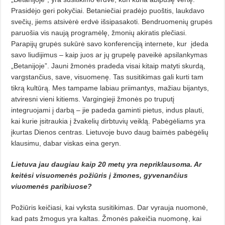
Prasidėjo geri pokyčiai. Betaniečiai pradėjo puoštis, laukdavo
svečių, jiems atsivėrė erdvė išsipasakoti. Bendruomenių grupės
paruošia vis naują programėlę, žmonių akiratis plečiasi.
Parapijų grupės sukūrė savo konferenciją internete, kur įdeda
savo liudijimus – kaip juos ar jų grupelę paveikė apsilankymas
„Betanijoje”. Jauni žmonės pradeda visai kitaip matyti skurdą,
vargstančius, save, visuomenę. Tas susitikimas gali kurti tam
tikrą kultūrą. Mes tampame labiau priimantys, mažiau bijantys,
atviresni vieni kitiems. Vargingieji žmonės po truputį
integruojami į darbą – jie padeda gaminti pietus, indus plauti,
kai kurie įsitraukia į žvakelių dirbtuvių veiklą. Pabėgėliams yra
įkurtas Dienos centras. Lietuvoje buvo daug baimės pabėgėlių
klausimu, dabar viskas eina geryn.
Lietuva jau daugiau kaip 20 metų yra nepriklausoma. Ar
keitėsi visuomenės požiūris į žmones, gyvenančius
viuomenės paribiuose?
Požiūris keičiasi, kai vyksta susitikimas. Dar vyrauja nuomonė,
kad pats žmogus yra kaltas. Žmonės pakeičia nuomonę, kai