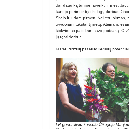
dar daug ką turime nuveikti ir mes. Jauč
kurioje perimi ir tęsi kolegų darbus, žin
Šitaip ir judam pirmyn. Nei esu pirmas, 
gyvuojanti tūkstantį metų. Ateinam, esam
kiekvienas paliekam savo pėdsaką. O vėl
jų tęsti darbus.
Matau didžiulį pasaulio lietuvių potenc
LR generalinio konsulo Čikagoje Marija