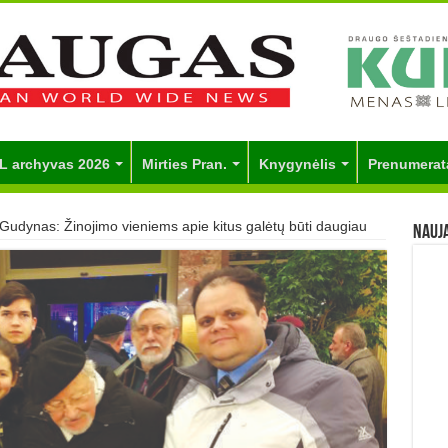
L archyvas 2026
Mirties Pran.
Knygynėlis
Prenumerat
Gudynas: Žinojimo vieniems apie kitus galėtų būti daugiau
Nauj