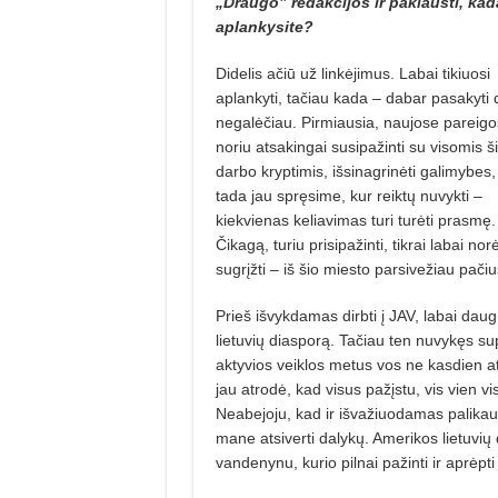
„Draugo” redakcijos ir paklausti, kad
aplankysite?
Didelis ačiū už linkėjimus. Labai tikiuosi
aplankyti, tačiau kada – dabar pasakyti 
negalėčiau. Pirmiausia, naujose pareigo
noriu atsakingai susipažinti su visomis š
darbo kryptimis, išsinagrinėti galimybes,
tada jau spręsime, kur reiktų nuvykti –
kiekvienas keliavimas turi turėti prasmę.
Čikagą, turiu prisipažinti, tikrai labai nor
sugrįžti – iš šio miesto parsivežiau pači
Prieš išvykdamas dirbti į JAV, labai dau
lietuvių diasporą. Tačiau ten nuvykęs sup
aktyvios veiklos metus vos ne kasdien a
jau atrodė, kad visus pažįstu, vis vien 
Neabejoju, kad ir išvažiuodamas palika
mane atsiverti dalykų. Amerikos lietuvių 
vandenynu, kurio pilnai pažinti ir aprėp