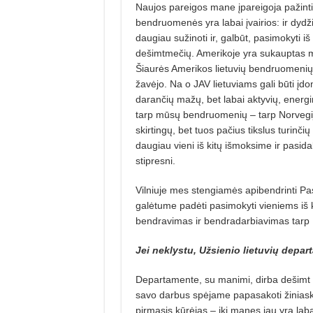
Naujos pareigos mane įpareigoja pažinti ir
bendruomenės yra labai įvairios: ir dydži
daugiau sužinoti ir, galbūt, pasimokyti iš
dešimtmečių. Amerikoje yra sukauptas mi
Šiaurės Amerikos lietuvių bendruomenių ve
žavėjo. Na o JAV lietuviams gali būti įdom
darančių mažų, bet labai aktyvių, energin
tarp mūsų bendruomenių – tarp Norvegijos 
skirtingų, bet tuos pačius tikslus turinč
daugiau vieni iš kitų išmoksime ir pasidal
stipresni.
Vilniuje mes stengiamės apibendrinti Pas
galėtume padėti pasimokyti vieniems iš k
bendravimas ir bendradarbiavimas tarp L
Jei neklystu, Užsienio lietuvių depar
Departamente, su manimi, dirba dešimt žm
savo darbus spėjame papasakoti žiniaskl
pirmasis kūrėjas – iki manęs jau yra lab