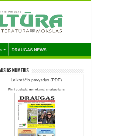
a
DRAUGAS NEWS
ausias numeris
Laikraščio pavyzdys
(PDF)
Pirmi puslapiai nemokamai smalsuoliams