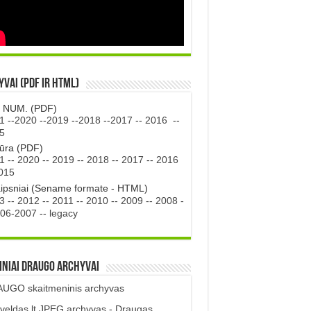
vai (PDF ir HTML)
. NUM. (PDF)
1
--
2020
--
2019
--
2018
--
2017
--
2016
--
5
tūra (PDF)
1
--
2020
--
2019
--
2018
--
2017
--
2016
015
aipsniai (Sename formate - HTML)
3
--
2012
--
2011
--
2010
--
2009
--
2008
-
06-2007
--
legacy
iniai DRAUGO Archyvai
UGO skaitmeninis archyvas
veldas.lt JPEG archyvas - Draugas