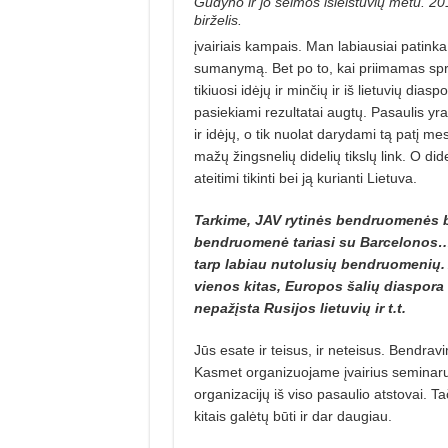
Gudyno ir jo šeimos išleistuvių metu. 2
birželis.
įvairiais kampais. Man labiausiai patinka 
sumanymą. Bet po to, kai priimamas spr
tikiuosi idėjų ir minčių ir iš lietuvių dia
pasiekiami rezultatai augtų. Pasaulis yr
ir idėjų, o tik nuolat darydami tą patį me
mažų žingsnelių didelių tikslų link. O did
ateitimi tikinti bei ją kurianti Lietuva.
Tarkime, JAV rytinės bendruomenės 
bendruomenė tariasi su Barcelonos… i
tarp labiau nutolusių bendruomenių. 
vienos kitas, Europos šalių diaspora 
nepažįsta Rusijos lietuvių ir t.t.
Jūs esate ir teisus, ir neteisus. Bendravi
Kasmet organizuojame įvairius seminarus, 
organizacijų iš viso pasaulio atstovai. T
kitais galėtų būti ir dar daugiau.