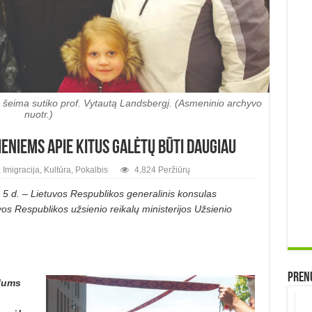
 šeima sutiko prof. Vytautą Landsbergį. (Asmeninio archyvo
nuotr.)
ieniems apie kitus galėtų būti daugiau
,
Imigracija
,
Kultūra
,
Pokalbis
4,824 Peržiūrų
5 d. – Lietuvos Respublikos generalinis konsulas
os Respublikos užsienio reikalų ministerijos Užsienio
Prenu
 Jums