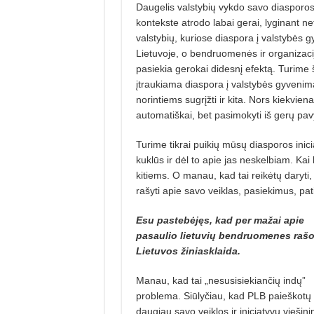
Daugelis valstybių vykdo savo diasporos p
kontekste atrodo labai gerai, lyginant ne
valstybių, kuriose diaspora į valstybės
Lietuvoje, o bendruomenės ir organizaci
pasiekia gerokai didesnį efektą. Turime ši
įtraukiama diaspora į valstybės gyvenim
norintiems sugrįžti ir kita. Nors kiekvien
automatiškai, bet pasimokyti iš gerų pav
Turime tikrai puikių mūsų diasporos ini
kuklūs ir dėl to apie jas neskelbiam. K
kitiems. O manau, kad tai reikėtų daryti
rašyti apie savo veiklas, pasiekimus, pati
Esu pastebėjęs, kad per mažai apie
pasaulio lietuvių bendruomenes raš
Lietuvos žiniasklaida.
Manau, kad tai „nesusisiekiančių indų”
problema. Siūlyčiau, kad PLB paieškotų
daugiau savo veiklos ir iniciatyvų viešin