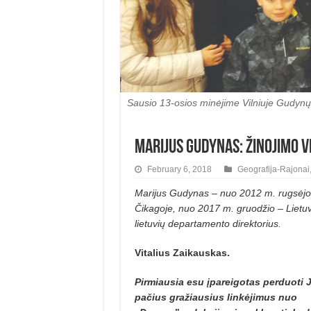
Sausio 13-osios minėjime Vilniuje Gudynų
Marijus Gudynas: Žinojimo v
February 6, 2018
Geografija-Rajonai
Marijus Gudynas – nuo 2012 m. rugsėjo 
Čikagoje, nuo 2017 m. gruodžio – Lietuv
lietuvių departamento direktorius.
Vitalius Zaikauskas.
Pirmiausia esu įpareigotas perduoti
pačius gražiausius linkėjimus nuo