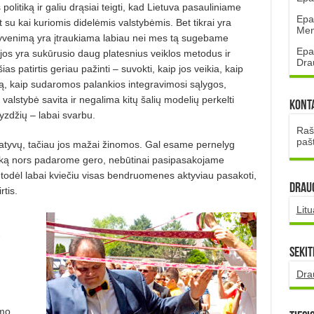
olitiką ir galiu drąsiai teigti, kad Lietuva pasauliniame
Epa
t su kai kuriomis didelėmis valstybėmis. Bet tikrai yra
Mena
 gyvenimą yra įtraukiama labiau nei mes tą sugebame
Epa
jos yra sukūrusio daug platesnius veiklos metodus ir
Dra
as patirtis geriau pažinti – suvokti, kaip jos veikia, kaip
ą, kaip sudaromos palankios integravimosi sąlygos,
a valstybė savita ir negalima kitų šalių modelių perkelti
Kont
yzdžių – labai svarbu.
Rašt
paš
ciatyvų, tačiau jos mažai žinomos. Gal esame pernelyg
ai ką nors padarome gero, nebūtinai pasipasakojame
, todėl labai kviečiu visas bendruomenes aktyviau pasakoti,
DRAUG
rtis.
Lit
o
Sekit
Dra
imo