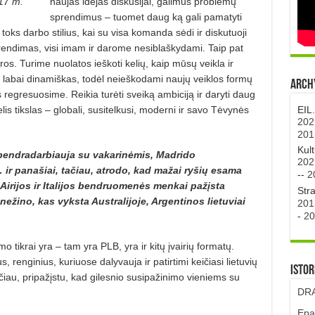
017 m.
naujas idėjas diskusijai, galimus problemų
sprendimus – tuomet daug ką gali pamatyti
toks darbo stilius, kai su visa komanda sėdi ir diskutuoji
endimas, visi imam ir darome nesiblaškydami. Taip pat
sporos. Turime nuolatos ieškoti kelių, kaip mūsų veikla ir
a labai dinamiškas, todėl neieškodami naujų veiklos formų
Archy
s regresuosime. Reikia turėti sveiką ambiciją ir daryti daug
EIL
elis tikslas – globali, susitelkusi, moderni ir savo Tėvynės
202
201
Kul
bendradarbiauja su vakarinėmis, Madrido
202
r panašiai, tačiau, atrodo, kad mažai ryšių esama
--
2
Airijos ir Italijos bendruomenės menkai pažįsta
Str
nežino, kas vyksta Australijoje, Argentinos lietuviai
201
-
20
mo tikrai yra – tam yra PLB, yra ir kitų įvairių formatų.
renginius, kuriuose dalyvauja ir patirtimi keičiasi lietuvių
Istor
ačiau, pripažįstu, kad gilesnio susipažinimo vieniems su
DRA
Epa