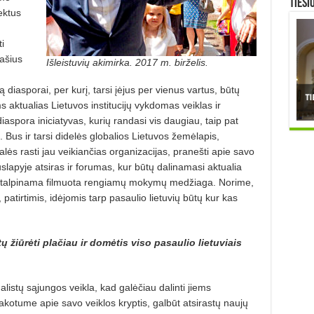
TIESI
ektus
i
ašius
Išleistuvių akimirka. 2017 m. birželis.
 diasporai, per kurį, tarsi įėjus per vienus vartus, būtų
s aktualias Lietuvos institucijų vykdomas veiklas ir
aspora iniciatyvas, kurių randasi vis daugiau, taip pat
. Bus ir tarsi didelės globalios Lietuvos žemėlapis,
lės rasti jau veikiančias organizacijas, pranešti apie savo
puslapyje atsiras ir forumas, kur būtų dalinamasi aktualia
ūtų talpinama filmuota rengiamų mokymų medžiaga. Norime,
patirtimis, idėjomis tarp pasaulio lietuvių būtų kur kas
 žiūrėti plačiau ir domėtis viso pasaulio lietuviais
listų sąjungos veikla, kad galėčiau dalinti jiems
akotume apie savo veiklos kryptis, galbūt atsirastų naujų