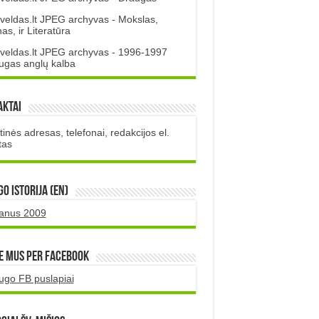
veldas.lt JPEG archyvas - Mokslas,
s, ir Literatūra
veldas.lt JPEG archyvas - 1996-1997
ugas anglų kalba
aktai
inės adresas, telefonai, redakcijos el.
tas
O istorija (EN)
uanus 2009
e mus per Facebook
ugo FB puslapiai