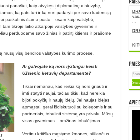
PAIEŠ
iuosi panašiai, kaip atvykęs į diplomatinę atstovybę,
DR
odamas, ką pats turi ir ką nori padaryti per savo kadenciją.
vas.
nei paskutinis šiame poste – esam kaip valstybė,
...
 tam tikroje laiko atkarpoje valstybės gyvenime ir
DR
iau perduodame savo žinias ir patirtį kitiems ir prašome
...
KIT
ialą mūsų visų bendros valstybės kūrimo procese.
Paieš
Ar galvojate ką nors ryžtingai keisti
Užsienio lietuvių departamente?
Tikrai nemanau, kad reikia ką nors griauti ir
imti statyti naujai, tačiau tikiu, kad nereikia
bijoti pokyčių ir naujų idėjų. Jei naujas idėjas
Apie 
apmąstai, gerai išdiskutuoji su kolegomis ir su
partneriais, tobulinti sistemą yra privalu. Mūsų
visas gyvenimas – amžinas tobulėjimas.
Vertinu kritiško mąstymo žmones, siūlančius
us