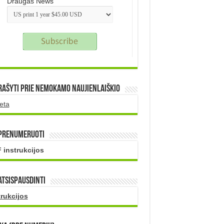
Draugas News
rašyti prie nemokamo naujienlaiškio
eta
 prenumeruoti
 instrukcijos
atsispausdinti
trukcijos