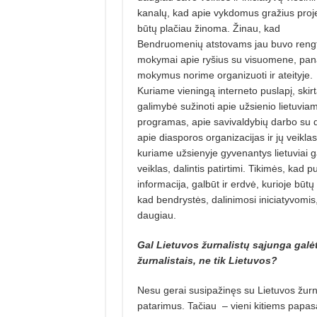
kanalų, kad apie vykdomus gražius proj
būtų plačiau žinoma. Žinau, kad
Bendruomenių atstovams jau buvo rengt
mokymai apie ryšius su visuomene, pan
mokymus norime organizuoti ir ateityje.
Kuriame vieningą interneto puslapį, skirtą
galimybė sužinoti apie užsienio lietuviam
programas, apie savivaldybių darbo su di
apie diasporos organizacijas ir jų veiklas
kuriame užsienyje gyvenantys lietuviai ga
veiklas, dalintis patirtimi. Tikimės, kad 
informacija, galbūt ir erdvė, kurioje b
kad bendrystės, dalinimosi iniciatyvomis, 
daugiau.
Gal Lietuvos žurnalistų sąjunga galėtų
žurnalistais, ne tik Lietuvos?
Nesu gerai susipažinęs su Lietuvos žurna
patarimus. Tačiau
– vieni kitiems papas