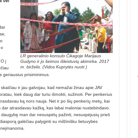
a vėl
dar
se,
io
 o
LR generalinio konsulo Čikagoje Marijaus
 O į
Gudyno ir jo šeimos išleistuvių akimirka. 2017
m. birželis. (Vidos Kuprytės nuotr.)
ėčiau
us geriausius prisiminimus.
g skaičiau ir jau galvojau, kad nemažai žinau apie JAV
ratau, kiek daug dar turiu išmokti, sužinoti. Per penkerius
trasdavau ką nors nauja.
Net ir po šių penkerių metų, kai
vis dar atrasdavau kažką, kas labai maloniai nustebindavo.
u daugybę man dar nesuspėtų pažinti, nesuspėjusių prieš
diasporą galėčiau palyginti su milžinišku lietuvybės
ti neįmanoma.