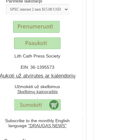
Parinkite laikotarpi
Lith Cath Press Society
EIN: 36-1395573
Aukoti už atvirutes ar kalendorių
.
Užmokėti už skelbimus
Skelbimų kainoraštis
.
Subscribe to the monthly English
language
"DRAUGAS NEWS"