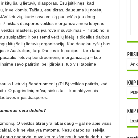
 kitų šalių lietuvių diasporas. Esu įsitikinęs, kad
u, ir veiklomis. Tačiau, esu tikras, dauguma jų norėtų
 JAV lietuvių, kurie savo veiklą puoselėja jau daug
lžiniškas diasporos veiklos ir organizavimosi lobynas.
iklos mastelis, jos įvairovė ir suvokimas – ir stebino, ir
u susipažinti ir pasisemti veržlių idėjų iš didelius darbus
gų kitų šalių lietuvių organizacijų. Kuo daugiau ryšių bus
ir Australijos, tarp Danijos ir Ispanijos – tarp labai
Prisi
ių pasaulio lietuvių bendruomenių ir organizacijų – kuo
insime savo patirtimi bei įdirbiais, tuo visi tapsime
Ank
Kaip
aulio Lietuvių Bendruomenių (PLB) veiklos patirtis, kad
itų. O pagrindinių mūsų siekis tai – kuo aktyvesnis
PDF
ietuvos ir jos diasporos.
tamentas nėra didelis?
Kaip 
Ins
onių. O veiklos tikrai yra labai daug – gal ne apie visus
aidai, o ir ne visa yra matoma. Nesu darbo su išeivija
ai daug padaryta, nuveikta reikšmingų ir svarių darbų, bet