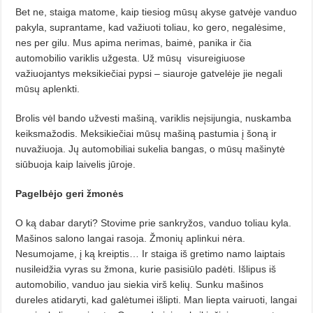
Bet ne, staiga matome, kaip tiesiog mūsų akyse gatvėje vanduo
pakyla, suprantame, kad važiuoti toliau, ko gero, negalėsime,
nes per gilu. Mus apima nerimas, baimė, panika ir čia
automobilio variklis užgesta. Už mūsų
visureigiuose
važiuojantys meksikiečiai pypsi – siauroje gatvelėje jie negali
mūsų aplenkti.
Brolis vėl bando užvesti mašiną, variklis neįsijungia, nuskamba
keiksmažodis. Meksikiečiai mūsų mašiną pastumia į šoną ir
nuvažiuoja. Jų automobiliai sukelia bangas, o mūsų mašinytė
siūbuoja kaip laivelis jūroje.
Pagelbėjo geri žmonės
O ką dabar daryti? Stovime prie sankryžos, vanduo toliau kyla.
Mašinos salono langai rasoja. Žmonių aplinkui nėra.
Nesumojame, į ką kreiptis… Ir staiga iš gretimo namo laiptais
nusileidžia vyras su žmona, kurie pasisiūlo padėti. Išlipus iš
automobilio, vanduo jau siekia virš kelių. Sunku mašinos
dureles atidaryti, kad galėtumei išlipti. Man liepta vairuoti, langai