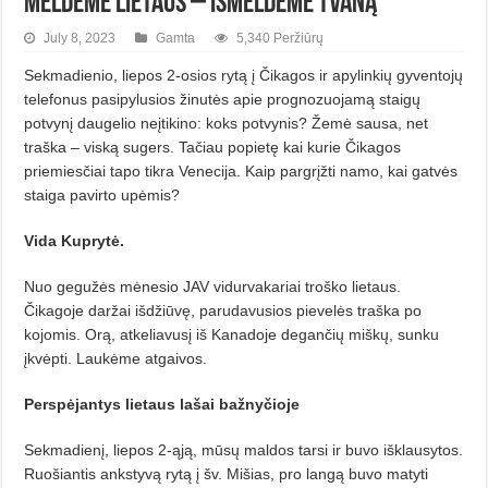
Meldėme lietaus – išmeldėme tvaną
July 8, 2023
Gamta
5,340 Peržiūrų
Sekmadienio, liepos 2-osios rytą į Čik­agos ir apylinkių gyventojų
telefonus pasipylusios žinutės apie prognozuojamą staigų
potvynį daugelio neįtikino: koks potvynis? Žemė sausa, net
traška – viską sugers. Tačiau popietę kai kurie Čikagos
priemiesčiai tapo tikra Venecija. Kaip pargrįžti namo, kai gatvės
staiga pavirto upėmis?
Vida Kuprytė.
Nuo gegužės mėnesio JAV vidurvakariai troško lietaus.
Čikagoje daržai išdžiūvę, parudavusios pievelės traška po
kojomis. Orą, atkeliavusį iš Kanadoje degančių miškų, sunku
įkvėpti. Laukėme atgaivos.
Perspėjantys lietaus lašai bažnyčioje
Sekmadienį, liepos 2-ąją, mūsų maldos tarsi ir buvo išklausytos.
Ruošiantis ankstyvą rytą į šv. Mišias, pro langą buvo matyti