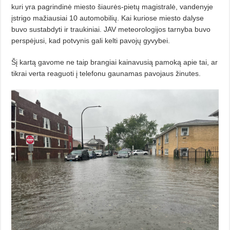
kuri yra pagrindinė miesto šiaurės-pietų magistralė, vandenyje
įstrigo mažiausiai 10 automobilių. Kai kuriose miesto dalyse
buvo sustabdyti ir traukiniai. JAV meteorologijos tarnyba buvo
perspėjusi, kad potvynis gali kelti pavojų gyvybei.
Šį kartą gavome ne taip brangiai kainavusią pamoką apie tai, ar
tikrai verta reaguoti į telefonu gaunamas pavojaus žinutes.