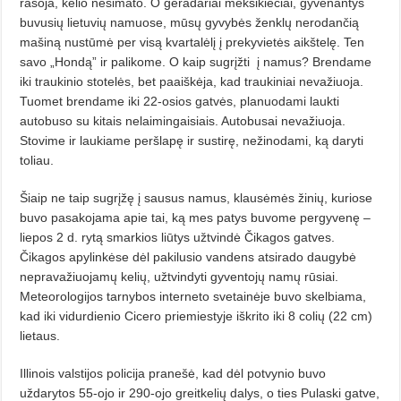
rasoja, kelio nesimato. O geradariai meksikiečiai, gyvenantys
buvusių lietuvių namuose, mūsų gyvybės ženklų nerodančią
mašiną nustūmė per visą kvartalėlį į prekyvietės aikštelę. Ten
savo „Hondą” ir palikome. O kaip sugrįžti
į namus? Brendame
iki traukinio stotelės, bet paaiškėja, kad traukiniai nevažiuoja.
Tuomet brendame iki 22-osios gatvės, planuodami laukti
autobuso su kitais nelaimingaisiais. Autobu­sai nevažiuoja.
Stovime ir laukiame peršla­pę ir sustirę, nežinodami, ką daryti
toliau.
Šiaip ne taip sugrįžę į sausus namus, klausėmės žinių, kuriose
buvo pasakojama apie tai, ką mes patys buvome pergyvenę –
liepos 2 d. rytą smarkios liūtys užtvindė Čikagos gatves.
Čikagos apylinkėse dėl pakilusio vandens atsirado daugybė
nepravažiuojamų kelių, užtvindyti gyventojų namų rūsiai.
Meteorologijos tarnybos interneto svetainėje buvo skelbiama,
kad iki vidurdienio Cicero priemiestyje iškrito iki 8 colių (22 cm)
lietaus.
Illinois valstijos policija pranešė, kad dėl potvynio buvo
uždarytos 55-ojo ir 290-ojo greitkelių dalys, o ties Pulaski gatve,