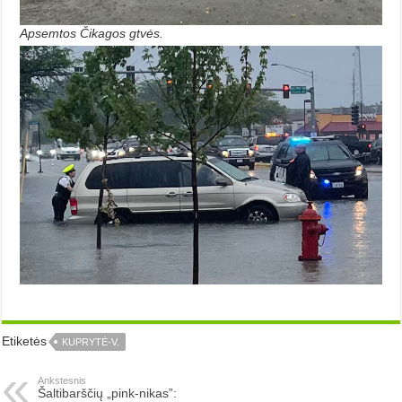
Apsemtos Čikagos gtvės.
Etiketės
KUPRYTĖ-V.
Ankstesnis
Šaltibarščių „pink-nikas”: