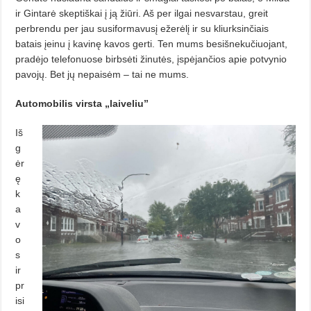
ir Gintarė skeptiškai į ją žiū­ri. Aš per ilgai nesvarstau, greit
perbrendu per jau susiformavusį ežerėlį ir su kliurksinčiais
batais įeinu į kavinę ka­vos gerti. Ten mums besišnekučiuojant,
pradėjo telefonuose birbsėti žinutės, įspėjančios apie potvynio
pavojų. Bet jų nepai­sėm – tai ne mums.
Automobilis virsta „laiveliu”
Iš
g
ėr
ę
k
a
v
o
s
ir
pr
isi