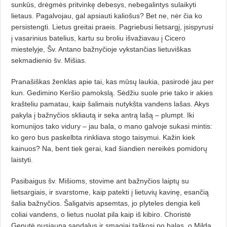
sunkūs, drėgmės pritvinkę debesys, nebegalintys sulaikyti
lietaus. Pagalvojau, gal apsiauti kaliošus? Bet ne, nėr čia ko
persistengti. Lietus greitai praeis. Pagriebusi lietsargį, įsispyrusi
į vasarinius batelius, kartu su broliu išvažiavau į Cicero
miestelyje, Šv. Antano bažnyčioje vykstančias lietuviškas
sekmadienio šv. Mišias.
Pranašiškas ženklas apie tai, kas mūsų laukia, pasirodė jau per
kun. Gedimino Keršio pamokslą. Sėdžiu suole prie tako ir akies
krašteliu pamatau, kaip šalimais nutykšta vandens lašas. Akys
pakyla į bažnyčios skliautą ir seka antrą lašą – plumpt. Iki
komunijos tako vidury – jau bala, o ma­­no galvoje sukasi mintis:
ko gero bus paskelbta rinkliava stogo taisymui. Kažin kiek
kainuos? Na, bent tiek gerai, kad šian­dien nereikės pomidorų
laistyti.
Pasibaigus šv. Mišioms, stovime ant bažnyčios laiptų su
lietsargiais, ir svarstome, kaip patekti į lietuvių kavinę, esančią
šalia bažnyčios. Šaligatvis apsemtas, jo plyteles dengia keli
coliai vandens, o lietus nuo­lat pila kaip iš kibiro. Choristė
Genutė nusiauna sandalus ir smagiai taškosi po balas, o Milda