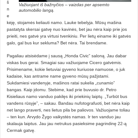
š
Važiuojant iš bažnyčios – vaizdas per apsemto
n
automobilio langą.
e
kėję, stojamės keliauti namo. Lauke tebelyja. Mūsų mašina
pastatyta skersai gatvę nuo kavinės, bet jau nėra kaip prie jos
prieiti, nes gatvė yra virtusi tvenkiniu. Per lietų einame iki gatvės
galo, gal bus kur sekluma? Bet nėra. Tai brendame.
Pagaliau atsisėdame į sausą „Honda Civic” saloną. Jau dabar
viskas bus gerai. Smagiai sau važiuojame Cicero gatvėmis.
Prisimename, kokie lietuviai gyveno kuriuose namuose, o juk
kadaise, kas antrame name gyveno mūsų pažįstami.
Sukdamiesi vandenyje, mašinos ratai sukelia „cunamio”
bangas. Kaip įdomu. Stebime, kad prie buvusio dr. Petro
Kisieliaus namo vanduo pakilęs iki priekinių laiptų. „Turbūt bus
vandens rūsyje”, – sakau. Bandau nufotografuoti, bet nėra kaip
net lango praverti, nes lietus pila be paliovos. Važiuo­jame toliau
– ten kun. Arvydo Žygo vaikys­tės namas. Ir ten vanduo jau
skalauja laiptus. Jau jau netrukus pasieksime pagrindinę 22-ą
Cermak gatvę.