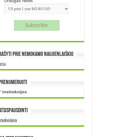
Draugas News
rašyti prie nemokamo naujienlaiškio
eta
 prenumeruoti
 instrukcijos
atsispausdinti
trukcijos