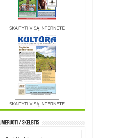
SKAITYTI VISĄ INTERNETE
SKAITYTI VISĄ INTERNETE
meruoti / Skelbtis