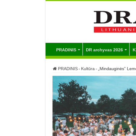
PRADINIS
DR archyvas 2026
K
PRADINIS
-
Kultūra
-
„Mindauginės” Lemo