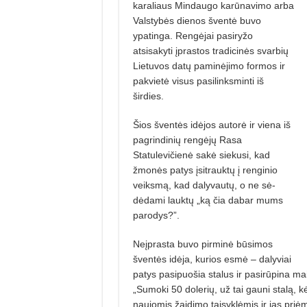
karaliaus Mindaugo karūnavimo arba
Vals­ty­bės dienos šventė buvo
ypatinga. Rengėjai pasiryžo
atsisakyti įprastos tradicinės svarbių
Lietuvos datų paminėjimo formos ir
pakvietė visus pasilinksminti iš
širdies.
Šios šventės idėjos autorė ir viena iš
pagrindinių rengėjų Rasa
Statulevičienė sakė siekusi, kad
žmonės patys įsitrauktų į renginio
veiksmą, kad dalyvautų, o ne sė­
dėdami lauktų „ką čia dabar mums
paro­dys?”.
Neįprasta buvo pirminė būsimos
šventės idėja, kurios esmė – dalyviai
patys pa­si­puošia stalus ir pasirūpina ma
„Sumoki 50 dolerių, už tai gauni stalą, kė
naujomis žaidimo taisyklėmis ir jas priė