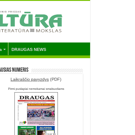
a
DRAUGAS NEWS
ausias numeris
Laikraščio pavyzdys
(PDF)
Pirmi puslapiai nemokamai smalsuoliams