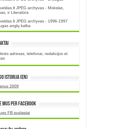
veldas.lt JPEG archyvas - Mokslas,
s, ir Literatūra
veldas.lt JPEG archyvas - 1996-1997
ugas anglų kalba
aktai
inės adresas, telefonai, redakcijos el.
tas
O istorija (EN)
uanus 2009
e mus per Facebook
ugo FB puslapiai