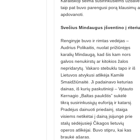
Karališkoji šeima susirinkusiems uždavė ke
taip pat buvo parengusi porą klausimų ap
apdovanoti.
Svečius Mindaugus įšventino į riteri
Renginyje buvo ir rimtas vedėjas –
Audrius Polikaitis, nuolat prižiūrėjęs
karalių Mindaugą, kad šis kam nors
galvos nenukirstų ar kitokios žalos
nepridarytų. Vakaro stebuklu tapo ir iš
Lietuvos atvykusi atlikėja Kamilė
Smaidžiūnaitė. Ji padainavo keturias
dainas, iš kurių paskutinioji – Vytauto
Kerna­gio „Baltas paukštis” sukėlė
tikrą susirin­kusiųjų euforiją ir katarsį.
Pradėjus dainuoti priedainį, staiga
visiems netikėtai į dainą įsijungė prie
stalų sėdėjusieji Čikagos lietuvių
operos atlikėjai. Buvo stipru, kai kas
braukė ašaras.