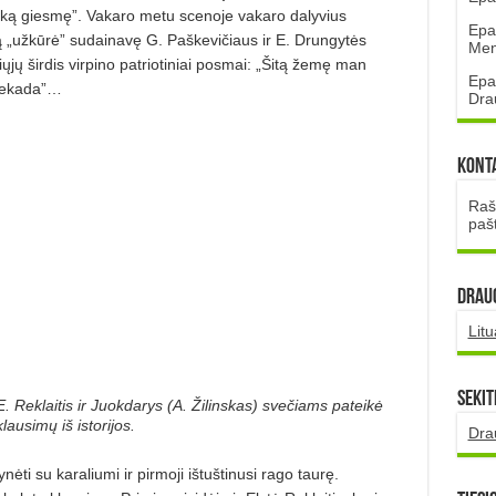
tišką giesmę”. Vakaro metu scenoje vakaro dalyvius
Epa
ą „užkūrė” sudaina­vę G. Paškevičiaus ir E. Drungytės
Mena
ųjų širdis virpino patriotiniai posmai: „Šitą že­mę man
Epa
niekada”…
Dra
Kont
Rašt
paš
DRAUG
Lit
Sekit
E. Reklaitis ir Juokdarys (A. Žilinskas) svečiams pateikė
klausimų iš istorijos.
Dra
ynėti su karaliumi ir pirmoji ištuštinusi rago taurę.