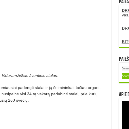
PAIEŠ
DR
vas.
...
DR
...
KIT
Paieš
Viduramžiškas šventinis stalas.
ausiai padengti stalai ir jų šeimininkai, tačiau organi­
nusipelnė visi 34 tą vakarą padabinti stalai, prie kurių
Apie 
usių 260 svečių.