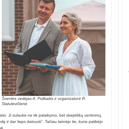
Šventės vedėjas A. Polikaitis ir organizatorė R.
Statulevičienė.
isto. Ji su­laukė ne tik palaikymo, bet skeptiškų vertinimų.
dę ir dar lieps dainuoti”. Tačiau laimėjo tie, kurie patikėjo
mė.