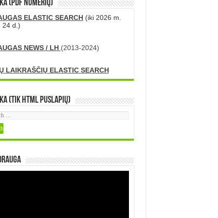
KA (PDF numerių)
AUGAS ELASTIC SEARCH
(iki 2026 m.
 24 d.)
AUGAS NEWS / LH
(2013-2024)
Ų LAIKRAŠČIŲ ELASTIC SEARCH
ka (tik HTML puslapių)
DRAUGA