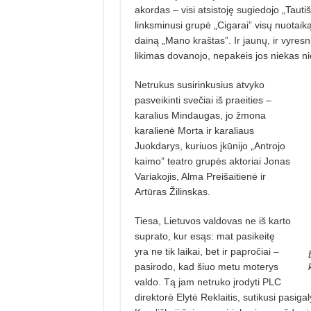
akordas – visi atsistoję sugiedojo „Tau
linksminusi grupė „Cigarai” visų nuotaik
dainą „Mano kraštas”. Ir jaunų, ir vyresni
likimas dovanojo, nepakeis jos niekas 
Netrukus susirinkusius atvyko
pasveikinti svečiai iš praeities –
karalius Mindau­gas, jo žmona
karalienė Morta ir karaliaus
Juokdarys, kuriuos įkūnijo „Antrojo
kaimo” teatro grupės aktoriai Jonas
Variakojis, Alma Preišaitienė ir
Artūras Žilinskas.
Tiesa, Lietuvos valdovas ne iš karto
su­prato, kur esąs: mat pasikeitę
yra ne tik laikai, bet ir papročiai –
pasirodo, kad šiuo metu moterys
valdo. Tą jam netruko įrodyti PLC
direktorė Elytė Reklaitis, sutikusi pasigal