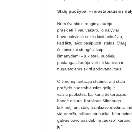
Stalų puošybai –
nuostabiausios dal
Nors šventinis renginys turėjo
prasidėti 7 val. vakaro, jo dalyviai
buvo pakviesti rinktis kiek anksčiau,
kad liktų laiko pasi­puošti stalus. Stalų
šeimininkai stengėsi kaip
išmanydami – juk stalų puošėjų
pastangas žadėjo vertinti komisija ir
nugalėtojams skirti apdovanojimus.
O žmonių fantazija stebino: ant stalų
pra­žydo nuostabiausios gėlių ir
vaisių puokštės, kai kurių dekoracijos
bandė atkurti
Karaliaus Mindaugo
laikmetį: ant stalų išsirikiavo mediniai ind
viduramžių stiliaus atributika. Kitur spin
galvas buvo pasidabinę „aukso” karūnomis
jų?