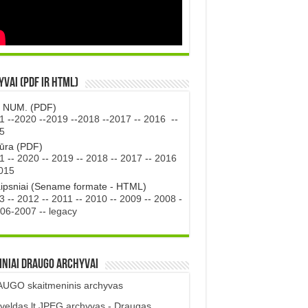
vai (PDF ir HTML)
. NUM. (PDF)
1
--
2020
--
2019
--
2018
--
2017
--
2016
--
5
tūra (PDF)
1
--
2020
--
2019
--
2018
--
2017
--
2016
015
aipsniai (Sename formate - HTML)
3
--
2012
--
2011
--
2010
--
2009
--
2008
-
06-2007
--
legacy
iniai DRAUGO Archyvai
UGO skaitmeninis archyvas
veldas.lt JPEG archyvas - Draugas