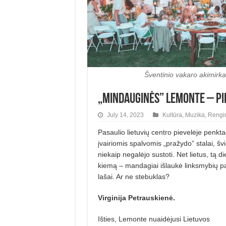
Šventinio vakaro akimirka
„Mindauginės” Lemonte – pi
July 14, 2023
Kultūra
,
Muzika
,
Rengin
Pasaulio lietuvių centro pievelėje penkt
įvairiomis spalvomis „pražydo” stalai, š
niekaip negalėjo sustoti. Net lietus, tą 
kiemą – mandagiai išlaukė linksmy­bių pa
lašai. Ar ne stebuk­las?
Virginija Petrauskienė.
Išties, Lemonte nuaidėjusi Lietuvos