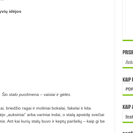
yvių idėjos
Prisi
Ank
Kaip
PDF
Šio stalo puošmena – vaisiai ir gėlės.
Kaip 
ai, briedžio ragai ir moliniai bokalai, fakelai ir kita
dėjo „auksiniai” arba variniai indai, o stalą apsėdę svečiai
Ins
. Ant kai kurių stalų buvo ir keptų paršelių – kaip gi be