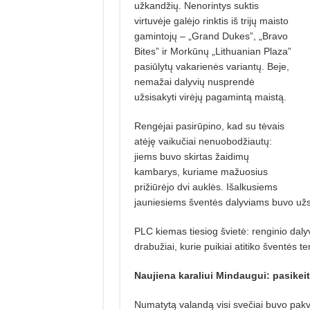
užkandžių. Nenorintys suktis
virtuvėje galėjo rinktis iš tri­jų maisto
gamintojų – „Grand Dukes”, „Bravo
Bites” ir Morkūnų „Lithuanian Plaza”
pasiūlytų vakarienės variantų. Beje,
nemažai dalyvių nusprendė
užsisakyti virėjų pagamintą maistą.
Rengėjai pasirūpino, kad su tėvais
atėję vaikučiai nenuobodžiautų:
jiems buvo skirtas žaidimų
kambarys, kuriame mažuosius
prižiūrėjo dvi auklės. Išalkusiems
jauniesiems šventės dalyviams buvo užs
PLC kiemas tiesiog švietė: renginio dalyvi
drabužiai, kurie puikiai atitiko šventės t
Naujiena karaliui Mindaugui:
pasikeit
Numatytą valandą visi svečiai buvo pakvie