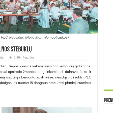
 PLC pievelėje. (Neilo Montvilo nuotraukos)
lnos stebuklų
iai
5,864 Peržiūrų
adienį, liepos 7-osios vakarą suspindo lempučių girliandos,
viesiai apsirėdę žmonės daug linksminosi: dainavo, šoko, ir
dieną siautėjęs Lemonto apylinkėse, neišdrįso užsukti į PLC
baigos, tik tuomet iš dangaus ėmė kristi pirmieji stambūs
Prenu