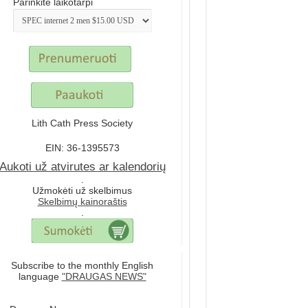
Parinkite laikotarpi
Lith Cath Press Society
EIN: 36-1395573
Aukoti už atvirutes ar kalendorių
.
Užmokėti už skelbimus
Skelbimų kainoraštis
.
Subscribe to the monthly English
language
"DRAUGAS NEWS"