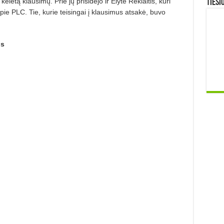
letą klausimų. Prie jų prisidėjo ir Elytė Reklaitis, kuri
TIESI
ie PLC. Tie, kurie teisingai į klausimus atsakė, buvo
us