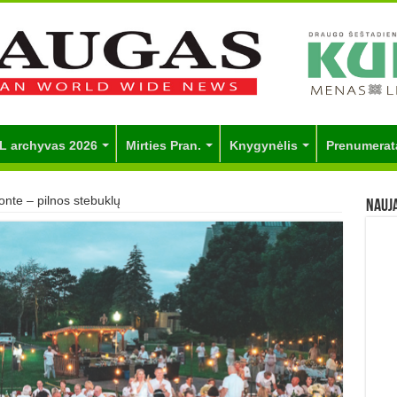
L archyvas 2026
Mirties Pran.
Knygynėlis
Prenumerat
nte – pilnos stebuklų
Nauj