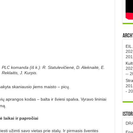
Archy
EIL
202
201
Kul
PLC komanda (iš k.): R. Statulevičienė, D. Aleknaitė, E.
202
Reklaitis, J. Kurpis.
--
2
Str
201
akyta skaniausio jiems maisto – picų.
-
20
ų aprangos kodas – balta ir šviesi spal­va. Vyravo lininiai
emą.
Istor
ė laikai ir papročiai
DRA
sti užimti savo vietas prie stalų. Ir pirmasis šventės
Epa