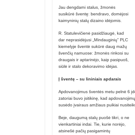
Jau dengdami stalus, žmonės
susikūrė šventę: bendravo, domėjosi
kaimyninių stalų dizaino idėjomis.
R. Statulevičienė pasidžiaugė, kad
dar neprasidėjusi „Mindauginių” PLC
kiemely­je šventė sukūrė daug mažų
švenčių namuo­se: žmonės rinkosi su
draugais ir aptarinėjo, kaip pasipuoš,
siūlė ir stalo dekoravimo idėjas.
Į šventę – su lininiais apdarais
Apdovanojimus šventės metu pelnė 6 įdomi
zatoriai buvo įsitikinę, kad apdovanojimų 
susėdo įvairaus amžiaus puikiai nusiteik
Beje, daugumą stalų puošė tikri, o ne
vienkartiniai indai. Tie, kurie norėjo,
atsi­nešė pačių pasigamintų