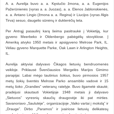
A. a. Aurelija buvo a. a. Kęstučio žmona, a. a. Eugenijos
Pažerūnienės (vyras a. a. Juozas), a. a. Elenos Jablonskienės,
a. a. Antano Lingio (žmona a. a. Regina) ir Liucijos (vyras Algis
Tirva) sesuo, daugelio sūnėnų ir dukterėčių teta.
Per Antrąjį pasaulinį karą šeima pasitraukė į Vokietiją, kur
gyveno Meerbeko ir Oldenbergo pabėgėlių stovyklose. Į
Ameriką atvyko 1950 metais ir apsigyveno Melrose Park, IL.
Vėliau gyveno Marquette Parke, Oak Lawn ir Arlington Heights,
IL.
Aurelija aktyviai dalyvavo Čikagos lietuvių bendruomenės
veikloje. Priklausė Švenčiausios Mergelės Marijos Gimimo
parapijai. Labai mėgo tautinius šokius, buvo pirmosios 1957
metų šokių šventės Melrose Parko ansamblio vadovė ir 15
metų šoko „Grandies” veteranų ratelyje. Buvo ilgametė skautė;
pradėjusi skautauti Vokietijoje 1948 metais ji dalyvavo
„Sietuvos” vyresnių skaučių draugovėje iki pat mirties.
Savanoriavo „Saulutėje”, organizacijoje „Vaiko vartai į mokslą” ir
„Drauge”. Dirbo „Paramos” ir įvairiose lietuvių delikatesų