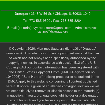
Draugas
/ 2345 W 56 St. / Chicago, IL 60636-1040
Tel: 773-585-9500 / Fax: 773-585-8284
E-mail (editorial):
vyr.redaktore@gmail.com
. Administrative:
rastine@draugas.org
© Copyright 2026, Visa medžiaga yra dienraščio "Draugas"
nuosavybė. This site may contain copyrighted material the use
of which has not always been specifically authorized by the
copyright owner. In accordance with section 512 of the U.S.
Copyright Act our contact information has been registered with
the United States Copyright Office (DMCA Registration no:
1042906). "Safe Harbor" noticing procedures as outlined in the
DMCA apply to this website concerning all content published
herein. If notice is given of an alleged copyright violation we will
act expeditiously to remove or disable access to the material(s)
in question. If you are a legal copyright holder or a designated
agent for such and you believe a post on this website falls
outside the boundaries of "Fair Use" and legitimately infringes