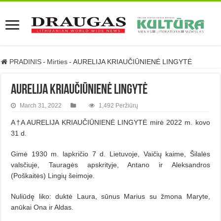
PRADINIS
-
Mirties
-
AURELIJA KRIAUČIŪNIENĖ LINGYTĖ
AURELIJA KRIAUČIŪNIENĖ LINGYTĖ
March 31, 2022
1,492 Peržiūrų
A†A AURELIJA KRIAUČIŪNIENĖ LINGYTĖ mirė 2022 m. kovo
31 d.
Gimė 1930 m. lapkričio 7 d. Lietuvoje, Vaičių kaime, Šilalės
valsčiuje, Tauragės apskrityje, Antano ir Aleksandros
(Poškaitės) Lingių šeimoje.
Nuliūdę liko: duktė Laura, sūnus Marius su žmona Maryte,
anūkai Ona ir Aldas.