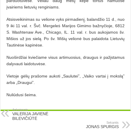
parduotuvėse. Vėliau daug metų kepė tortus namuose
įvairiems lietuvių renginiams.
Atsisveikinimas su velione vyks pirmadienį̨, balandžio 11 d., nuo
9 iki 11 val. r. Švč. Mergeleṡ Marijos Gimimo bažnyčioje, 6812
S. Washtenaw Ave., Chicago, IL. 11 val. r. bus aukojamos šv.
Mišios už jos sielą. Po šv. Mišių velionė bus palaidota Lietuvių
Tautinėse kapinėse.
Nuoširdžiai kviečiame visus artimuosius, draugus ir pažįstamus
dalyvauti laidotuvėse.
Vietoje gėlių prašome aukoti „Saulutei”, „Vaiko vartai į mokslą”
arba „Draugui”.
Nuliūdusi šeima.
Ankstesnis
VALERIJA JAVIENĖ
BILEVIČIŪTĖ
Sekantis
JONAS SPURGIS