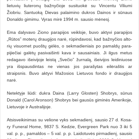
lietuvių liuteronų bažnyčioje susituokė su Vincentu Viliumi
Žiobriu. San­tuoką Die­vas palaimino dukros Dainos ir sūnaus
Donaldo gimimu. Vy­ras mi­rė 1994 m. sausio mėnesį.
Ema dalyvavo Ziono parapijos veikloje, buvo aktyvi parapijos
„Rū­tos” moterų draugijos narė, rūpindavosi, kad bažnyčios al­to­
rių visuomet puoštų gėlės, o sekmadieniais po pamaldų para­
pijie­čiai galėtų pasivaišinti kava ir sausainiais. Ji ilgus metus
redagavo išeivijoje leistą „Svečio” žurnalą, išeivijos leidiniuose
yra išspausdintas ne vienas jos parašytas eilėraštis ar
straipsnis. Buvo aktyvi Mažosios Lietuvos fondo ir draugijos
narė.
Netektyje liūdi: dukra Daina (Larry Glosten) Shobrys, sūnus
Donald (Carol Aronson) Shobrys bei gausūs giminės Amerikoje,
Lietuvoje ir Australijoje.
Atsisveikinimas su velione vyks sekmadienį, sausio 27 d. Ko­sa­
ry Fu­neral Home, 9837 S. Kedzie, Evergreen Park nuo 3 iki 5
val. p. p., pamaldos – 5 val. p. p. Laidotuvės pirmadienį, sausio