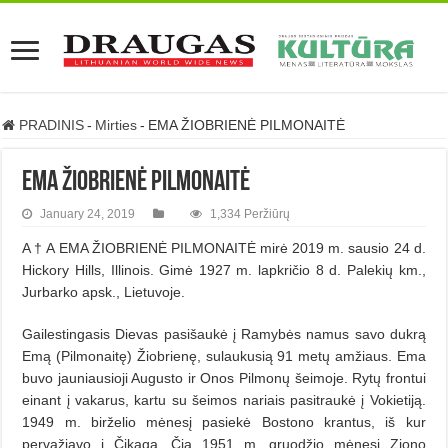
PRADINIS
-
Mirties
-
EMA ŽIOBRIENĖ PILMONAITĖ
EMA ŽIOBRIENĖ PILMONAITĖ
January 24, 2019
1,334 Peržiūrų
A † A EMA ŽIOBRIENĖ PILMONAITĖ mirė 2019 m. sausio 24 d.
Hickory Hills, Illinois. Gimė 1927 m. lapkričio 8 d. Palekių km.,
Jurbarko apsk., Lie­tu­vo­je.
Gailestingasis Dievas pasišaukė į Ramybės namus savo dukrą
Emą (Pilmonaitę) Žiobrienę, sulaukusią 91 metų amžiaus. Ema
bu­vo jauniausioji Augusto ir Onos Pilmonų šeimoje. Rytų frontui
einant į vakarus, kartu su šeimos nariais pasitraukė į Vo­kietiją.
1949 m. birželio mėnesį pasiekė Bostono krantus, iš kur
pervažiavo į Čikagą. Čia 1951 m. gruodžio mėnesį Ziono