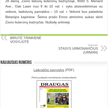
28 dieną. Ziono lietuvių liuteronų bažnyčioje, 9000 S. Menard
Ave., Oak Lawn nuo 9 iki 10 val. r. vyks atsisveikinimas su
velione, laidotuvių pamaldos – 10 val. r. Velionė bus palaidota
Betanijos kapi­nėse. Šeima prašo Emos atminimo aukas skirti
Ziono liuteronų baž­nyčiai. Nuliūdę artimieji.
Ankstesnis
BIRUTĖ TRINKIENĖ
VOSYLIŪTĖ
Sekantis
STASYS URMONAVIČIUS
(URMAN)
Naujausias numeris
Laikraščio pavyzdys
(PDF)
Pirmi puslapiai nemokamai smalsuoliams