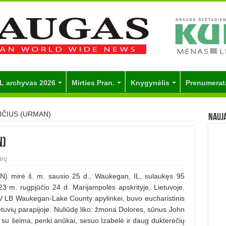
L archyvas 2026
Mirties Pran.
Knygynėlis
Prenumerat
ČIUS (URMAN)
Nauj
N)
ūrų
rė š. m. sausio 25 d., Waukegan, IL, sulaukęs 95
m. rugpjūčio 24 d. Marijampolės apskrityje, Lietuvoje.
̇ JAV LB Waukegan-Lake County apylinkei, buvo eucharistinis
etuvių parapijoje. Nuliūdę liko: žmona Dolores, sūnus John
u šeima, penki anūkai, sesuo Izabelė ir daug dukterėčių