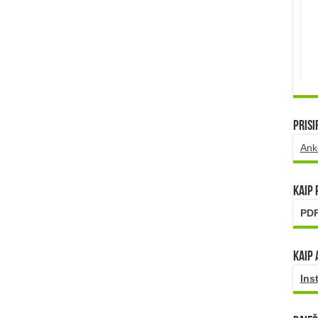
Prisi
Ank
Kaip
PDF
Kaip 
Ins