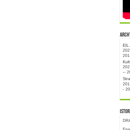
Archy
EIL
202
201
Kul
202
--
2
Str
201
-
20
Istor
DRA
Epa