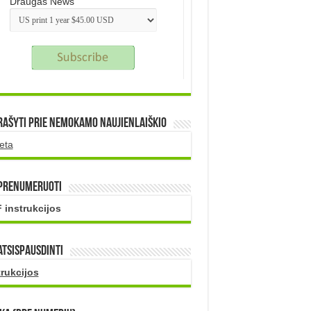
Draugas News
rašyti prie nemokamo naujienlaiškio
eta
 prenumeruoti
 instrukcijos
atsispausdinti
trukcijos