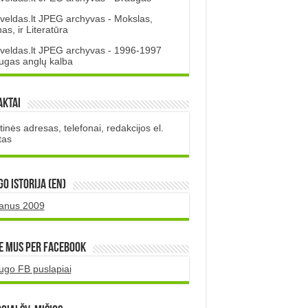
veldas.lt JPEG archyvas - Mokslas,
s, ir Literatūra
veldas.lt JPEG archyvas - 1996-1997
ugas anglų kalba
aktai
inės adresas, telefonai, redakcijos el.
tas
O istorija (EN)
uanus 2009
e mus per Facebook
ugo FB puslapiai