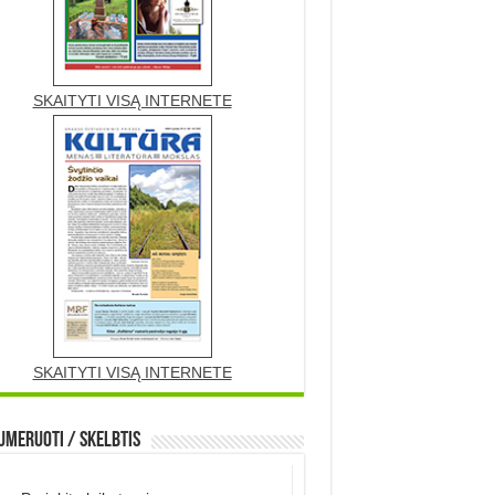
SKAITYTI VISĄ INTERNETE
SKAITYTI VISĄ INTERNETE
meruoti / Skelbtis