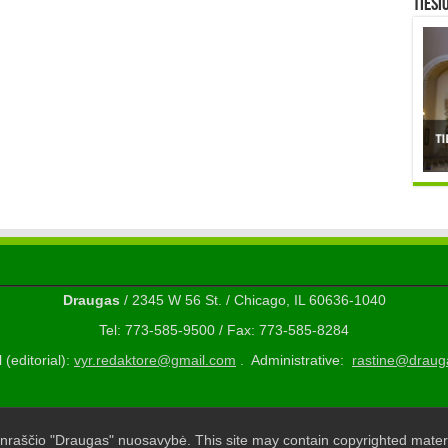
TIESI
Draugas
/ 2345 W 56 St. / Chicago, IL 60636-1040
Tel: 773-585-9500 / Fax: 773-585-8284
 (editorial):
vyr.redaktore@gmail.com
. Administrative:
rastine@draug
nraščio "Draugas" nuosavybė. This site may contain copyrighted materi