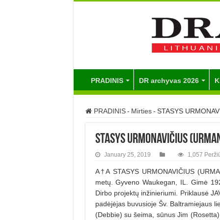
PRADINIS
DR archyvas 2026
K
PRADINIS
-
Mirties
-
STASYS URMONAVI
STASYS URMONAVIČIUS (URMA
January 25, 2019
1,057 Perži
A†A STASYS URMONAVIČIUS (URMAN) mi
metų. Gyveno Waukegan, IL. Gimė 1923 
Dirbo projektų inžinieriumi. Priklause
padėjėjas buvusioje Šv. Baltramiejaus li
(Debbie) su šeima, sūnus Jim (Rosetta) s