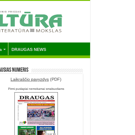
a
DRAUGAS NEWS
ausias numeris
Laikraščio pavyzdys
(PDF)
Pirmi puslapiai nemokamai smalsuoliams