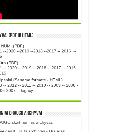
vai (PDF ir HTML)
. NUM. (PDF)
1
--
2020
--
2019
--
2018
--
2017
--
2016
--
5
tūra (PDF)
1
--
2020
--
2019
--
2018
--
2017
--
2016
015
aipsniai (Sename formate - HTML)
3
--
2012
--
2011
--
2010
--
2009
--
2008
-
06-2007
--
legacy
iniai DRAUGO Archyvai
UGO skaitmeninis archyvas
veldas.lt JPEG archyvas - Draugas