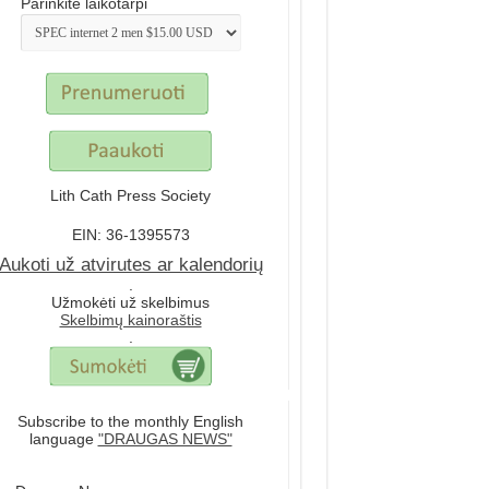
Parinkite laikotarpi
Lith Cath Press Society
EIN: 36-1395573
Aukoti už atvirutes ar kalendorių
.
Užmokėti už skelbimus
Skelbimų kainoraštis
.
Subscribe to the monthly English
language
"DRAUGAS NEWS"