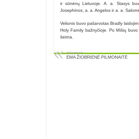
ir sūnėnų Lietuvoje. A. a. Stasys 
Josephinos, a. a. Angelos ir a. a. Salomė
Velionis buvo pašarvotas Bradly laidojim
Holy Family bažnyčioje. Po Mišių buvo
šeima.
Ankstesnis
EMA ŽIOBRIENĖ PILMONAITĖ