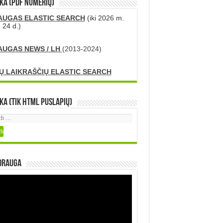
KA (PDF numerių)
AUGAS ELASTIC SEARCH
(iki 2026 m.
 24 d.)
AUGAS NEWS / LH
(2013-2024)
Ų LAIKRAŠČIŲ ELASTIC SEARCH
ka (tik HTML puslapių)
DRAUGA