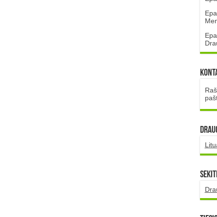
Epa
Mena
Epa
Dra
Kont
Rašt
paš
DRAUG
Lit
Sekit
Dra