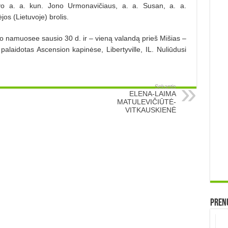
buvo a. a. kun. Jono Urmonavičiaus, a. a. Susan, a. a.
jos (Lietuvoje) brolis.
o namuosee sausio 30 d. ir – vieną valandą prieš Mišias –
 palaidotas Ascension kapinėse, Libertyville, IL. Nuliūdusi
Sekantis
ELENA-LAIMA
MATULEVIČIŪTĖ-
VITKAUSKIENĖ
Prenu