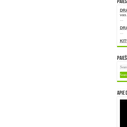
PAIEŠ
DR
vas.
...
DR
...
KIT
Paieš
Apie 