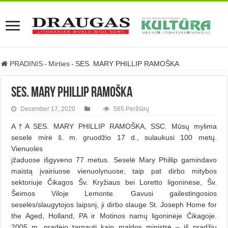
PRADINIS
-
Mirties
-
SES. MARY PHILLIP RAMOŠKA
SES. MARY PHILLIP RAMOŠKA
December 17, 2020
565 Peržiūrų
A†A SES. MARY PHILLIP RAMOŠKA, SSC. Mūsų mylima
seselė mirė š. m. gruodžio 17 d., sulaukusi 100 metų.
Vienuolės
įžaduose išgyveno 77 metus. Seselė Mary Phillip gamindavo
maistą įvairiuose vienuolynuose, taip pat dirbo mitybos
sektoriuje Čikagos Šv. Kryžiaus bei Loretto ligoninėse, Šv.
Šeimos Viloje Lemonte. Gavusi gailestingosios
seselės/slaugytojos laipsnį, ji dirbo slauge St. Joseph Home for
the Aged, Holland, PA ir Motinos namų ligoninėje Čikagoje.
2005 m. pradėjo tarnauti kaip maldos ministrė – iš pradžių