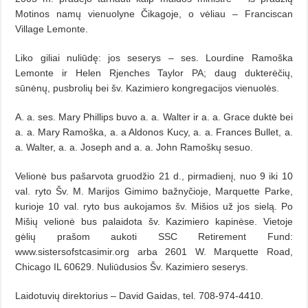
Motinos namų vienuolyne Čikagoje, o vėliau – Franciscan
Village Lemonte.
Liko giliai nuliūdę: jos seserys – ses. Lourdine Ramoška
Lemonte ir Helen Rjenches Taylor PA; daug dukterėčių,
sūnėnų, pusbrolių bei šv. Kazimiero kongregacijos vienuolės.
A. a. ses. Mary Phillips buvo a. a. Walter ir a. a. Grace duktė bei
a. a. Mary Ramoška, a. a Aldonos Kucy, a. a. Frances Bullet, a.
a. Walter, a. a. Joseph and a. a. John Ramoškų sesuo.
Velionė bus pašarvota gruodžio 21 d., pirmadienį, nuo 9 iki 10
val. ryto Šv. M. Marijos Gimimo bažnyčioje, Marquette Parke,
kurioje 10 val. ryto bus aukojamos šv. Mišios už jos sielą. Po
Mišių velionė bus palaidota šv. Kazimiero kapinėse. Vietoje
gėlių prašom aukoti SSC Retirement Fund:
www.sistersofstcasimir.org arba 2601 W. Marquette Road,
Chicago IL 60629. Nuliūdusios Šv. Kazimiero seserys.
Laidotuvių direktorius – David Gaidas, tel. 708-974-4410.