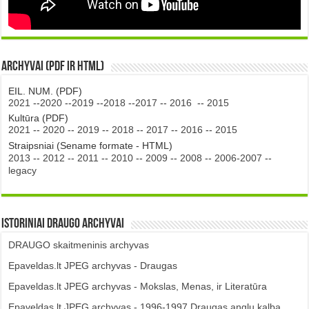
Archyvai (PDF ir HTML)
EIL. NUM. (PDF)
2021
--
2020
--
2019
--
2018
--
2017
--
2016
--
2015
Kultūra (PDF)
2021
--
2020
--
2019
--
2018
--
2017
--
2016
--
2015
Straipsniai (Sename formate - HTML)
2013
--
2012
--
2011
--
2010
--
2009
--
2008
--
2006-2007
--
legacy
Istoriniai DRAUGO Archyvai
DRAUGO skaitmeninis archyvas
Epaveldas.lt JPEG archyvas - Draugas
Epaveldas.lt JPEG archyvas - Mokslas, Menas, ir Literatūra
Epaveldas.lt JPEG archyvas - 1996-1997 Draugas anglų kalba