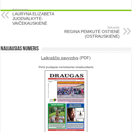
Ankstesnis
LAURYNA ELIZABETA
JUODVALKYTĖ-
VAIČEKAUSKIENĖ
Sekantis
REGINA PEMKUTĖ OSTIENĖ
(OSTRAUSKIENĖ)
Naujausias numeris
Laikraščio pavyzdys
(PDF)
Pirmi puslapiai nemokamai smalsuoliams