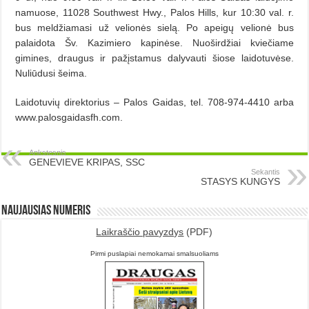
namuose, 11028 Southwest Hwy., Palos Hills, kur 10:30 val. r.
bus meldžiamasi už velionės sielą. Po apeigų velionė bus
palaidota Šv. Kazimiero kapinėse. Nuoširdžiai kviečiame
gimines, draugus ir pažįstamus dalyvauti šiose laidotuvėse.
Nuliūdusi šeima.
Laidotuvių direktorius – Palos Gaidas, tel. 708-974-4410 arba
www.palosgaidasfh.com.
Ankstesnis
GENEVIEVE KRIPAS, SSC
Sekantis
STASYS KUNGYS
Naujausias numeris
Laikraščio pavyzdys
(PDF)
Pirmi puslapiai nemokamai smalsuoliams