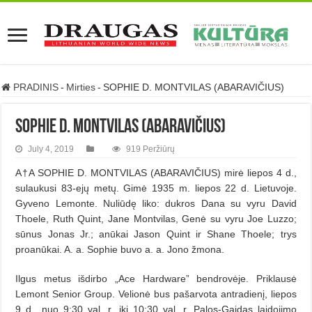
PRADINIS
-
Mirties
-
SOPHIE D. MONTVILAS (ABARAVIČIUS)
SOPHIE D. MONTVILAS (ABARAVIČIUS)
July 4, 2019
919 Peržiūrų
A†A SOPHIE D. MONTVILAS (ABARAVIČIUS) mirė liepos 4 d.,
sulaukusi 83-ejų metų. Gimė 1935 m. liepos 22 d. Lietuvoje.
Gyveno Lemonte. Nuliūdę liko: dukros Dana su vyru David
Thoele, Ruth Quint, Jane Montvilas, Genė su vyru Joe Luzzo;
sūnus Jonas Jr.; anūkai Jason Quint ir Shane Thoele; trys
proanūkai. A. a. Sophie buvo a. a. Jono žmona.
Ilgus metus išdirbo „Ace Hardware” bendrovėje. Priklausė
Lemont Senior Group. Velionė bus pašarvota antradienį, liepos
9 d., nuo 9:30 val. r. iki 10:30 val. r. Palos-Gaidas laidojimo