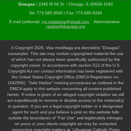
Draugas
/ 2345 W 56 St. / Chicago, IL 60636-1040
Tel: 773-585-9500 / Fax: 773-585-8284
E-mail (editorial):
vyr.redaktore@gmail.com
. Administrative:
rastine@draugas.org
© Copyright 2026, Visa medžiaga yra dienraščio "Draugas"
nuosavybė. This site may contain copyrighted material the use
of which has not always been specifically authorized by the
copyright owner. In accordance with section 512 of the U.S.
Copyright Act our contact information has been registered with
the United States Copyright Office (DMCA Registration no:
1042906). "Safe Harbor" noticing procedures as outlined in the
DMCA apply to this website concerning all content published
herein. If notice is given of an alleged copyright violation we will
act expeditiously to remove or disable access to the material(s)
in question. If you are a legal copyright holder or a designated
agent for such and you believe a post on this website falls
outside the boundaries of "Fair Use" and legitimately infringes
on yours or your clients copyright we may be contacted
concerning copyright matters at: Lithuanian Catholic Press