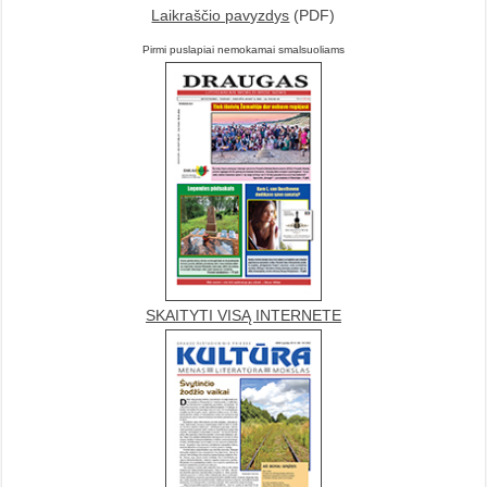
Laikraščio pavyzdys
(PDF)
Pirmi puslapiai nemokamai smalsuoliams
SKAITYTI VISĄ INTERNETE