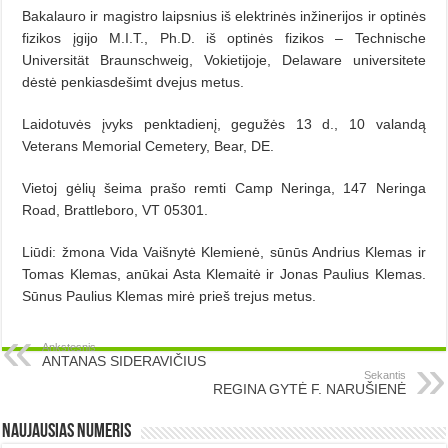
Bakalauro ir magistro laipsnius iš elektrinės inžinerijos ir optinės
fizikos įgijo M.I.T., Ph.D. iš optinės fizikos – Technische
Universität Braunschweig, Vokietijoje, Delaware universitete
dėstė penkiasdešimt dvejus metus.
Laidotuvės įvyks penktadienį, gegužės 13 d., 10 valandą
Veterans Memorial Cemetery, Bear, DE.
Vietoj gėlių šeima prašo remti Camp Neringa, 147 Neringa
Road, Brattleboro, VT 05301.
Liūdi: žmona Vida Vaišnytė Klemienė, sūnūs Andrius Klemas ir
Tomas Klemas, anūkai Asta Klemaitė ir Jonas Paulius Klemas.
Sūnus Paulius Klemas mirė prieš trejus metus.
Ankstesnis
ANTANAS SIDERAVIČIUS
Sekantis
REGINA GYTĖ F. NARUŠIENĖ
Naujausias numeris