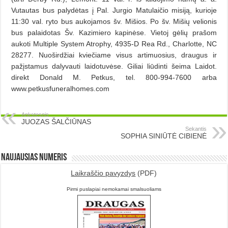
Vutautas bus palydėtas į Pal. Jurgio Matulaičio misiją, kurioje
11:30 val. ryto bus aukojamos šv. Mišios. Po šv. Mišių velionis
bus palaidotas Šv. Kazimiero kapinėse. Vietoj gėlių prašom
aukoti Multiple System Atrophy, 4935-D Rea Rd., Charlotte, NC
28277. Nuoširdžiai kviečiame visus artimuosius, draugus ir
pažįstamus dalyvauti laidotuvėse. Giliai liūdinti šeima Laidot.
direkt Donald M. Petkus, tel. 800-994-7600 arba
www.petkusfuneralhomes.com
Ankstesnis
JUOZAS ŠALČIŪNAS
Sekantis
SOPHIA SINIŪTĖ CIBIENĖ
Naujausias numeris
Laikraščio pavyzdys
(PDF)
Pirmi puslapiai nemokamai smalsuoliams