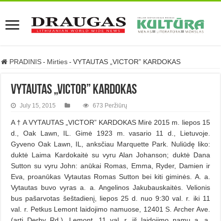
PRADINIS
-
Mirties
-
VYTAUTAS „VICTOR” KARDOKAS
VYTAUTAS „VICTOR” KARDOKAS
July 15, 2015
673 Peržiūrų
A † A VYTAUTAS „VICTOR” KARDOKAS Mirė 2015 m. liepos 15
d., Oak Lawn, IL. Gimė 1923 m. vasario 11 d., Lietuvoje.
Gyveno Oak Lawn, IL, anksčiau Marquette Park. Nuliūdę liko:
duktė Laima Kardokaitė su vyru Alan Johanson; duktė Dana
Sutton su vyru John: anūkai Romas, Emma, Ryder, Damien ir
Eva, proanūkas Vytautas Romas Sutton bei kiti giminės. A. a.
Vytautas buvo vyras a. a. Angelinos Jakubauskaitės. Velionis
bus pašarvotas šeštadienį, liepos 25 d. nuo 9:30 val. r. iki 11
val. r. Petkus Lemont laidojimo namuose, 12401 S. Archer Ave.
(arti Derby Rd.), Lemont. 11 val. r. iš laidojimo namų a. a.