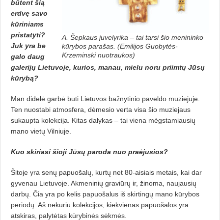
būtent šią
erdvę savo
kūriniams
pristatyti?
A. Šepkaus juvelyrika – tai tarsi šio menininko
Juk yra be
kūrybos parašas. (Emilijos Guobytės-
Krzeminski nuotraukos)
galo daug
galerijų Lietuvoje, kurios, manau, mielu noru priimtų Jūsų
kūrybą?
Man didelė garbė būti Lietuvos bažnytinio paveldo muziejuje.
Ten nuostabi atmosfera, dėmesio verta visa šio muziejaus
sukaupta kolekcija. Kitas dalykas – tai viena mėgstamiausių
mano vietų Vilniuje.
Kuo skiriasi šioji Jūsų paroda nuo praėjusios?
Šitoje yra senų papuošalų, kurtų net 80-aisiais metais, kai dar
gyvenau Lietuvoje. Akmeninių graviūrų ir, žinoma, naujausių
darbų. Čia yra po kelis papuošalus iš skirtingų mano kūrybos
periodų. Aš nekuriu kolekcijos, kiekvienas papuošalos yra
atskiras, palytėtas kūrybinės sėkmės.