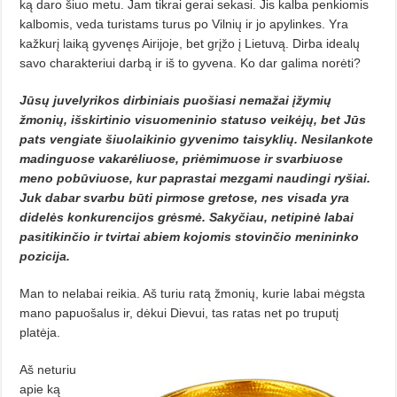
ką daro šiuo metu. Jam tikrai gerai sekasi. Jis kalba penkiomis
kalbomis, veda turistams turus po Vilnių ir jo apylinkes. Yra
kažkurį laiką gyvenęs Airijoje, bet grįžo į Lietuvą. Dirba idealų
savo charakteriui darbą ir iš to gyvena. Ko dar galima norėti?
Jūsų juvelyrikos dirbiniais puošiasi nemažai įžymių
žmonių, išskirtinio visuomeninio statuso veikėjų, bet Jūs
pats vengiate šiuolaikinio gyvenimo taisyklių. Nesilankote
madinguose vakarėliuose, priėmimuose ir svarbiuose
meno pobūviuose, kur paprastai mezgami naudingi ryšiai.
Juk dabar svarbu būti pirmose gretose, nes visada yra
didelės konkurencijos grėsmė. Sakyčiau, netipinė labai
pasitikinčio ir tvirtai abiem kojomis stovinčio menininko
pozicija.
Man to nelabai reikia. Aš turiu ratą žmonių, kurie labai mėgsta
mano papuošalus ir, dėkui Dievui, tas ratas net po truputį
platėja.
Aš neturiu
apie ką