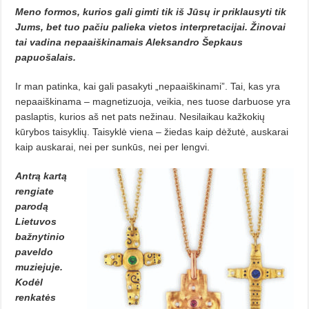
Meno formos, kurios gali gimti tik iš Jūsų ir priklausyti tik
Jums, bet tuo pačiu palieka vietos interpretacijai. Žinovai
tai vadina nepaaiškinamais Aleksandro Šepkaus
papuošalais.
Ir man patinka, kai gali pasakyti „nepaaiškinami”. Tai, kas yra
nepaaiškinama – magnetizuoja, veikia, nes tuose darbuose yra
paslaptis, kurios aš net pats nežinau. Nesilaikau kažkokių
kūrybos taisyklių. Taisyklė viena – žiedas kaip dėžutė, auskarai
kaip auskarai, nei per sunkūs, nei per lengvi.
Antrą kartą
rengiate
parodą
Lietuvos
bažnytinio
paveldo
muziejuje.
Kodėl
renkatės