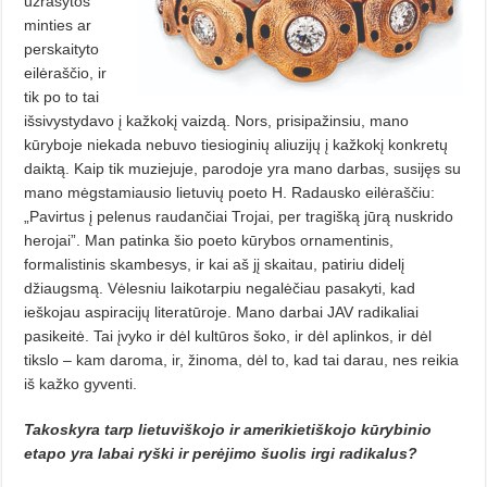
užrašytos
minties ar
perskaityto
eilėraščio, ir
tik po to tai
išsivystydavo į kažkokį vaizdą. Nors, prisipažinsiu, mano
kūryboje niekada nebuvo tiesioginių aliuzijų į kažkokį konkretų
daiktą. Kaip tik muziejuje, parodoje yra mano darbas, susijęs su
mano mėgstamiausio lietuvių poeto H. Radausko eilėraščiu:
„Pavirtus į pelenus raudančiai Trojai, per tragišką jūrą nuskrido
herojai”. Man patinka šio poeto kūrybos ornamentinis,
formalistinis skambesys, ir kai aš jį skaitau, patiriu didelį
džiaugsmą. Vėlesniu laikotarpiu negalėčiau pasakyti, kad
ieškojau aspiracijų literatūroje. Mano darbai JAV radikaliai
pasikeitė. Tai įvyko ir dėl kultūros šoko, ir dėl aplinkos, ir dėl
tikslo – kam daroma, ir, žinoma, dėl to, kad tai darau, nes reikia
iš kažko gyventi.
Takoskyra tarp lietuviškojo ir amerikietiškojo kūrybinio
etapo yra labai ryški ir perėjimo šuolis irgi radikalus?