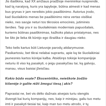
Jis išaiškina, kad XX amžiaus pradžioje menininkai nusprendė,
kad tą naratyvą, kuris yra tapyboje, būtina atmesti ir kad menas
bus grynas ir jam nereikės jokio paaiškinimo. Autorius įrodo,
kad šiuolaikinis menas be paaiškinimo nėra vertas visiškai
nieko, nes savyje neturi tos tikrosios emocinės, jutiminės
šerdies. Taip yra ir su šiuolaikiniais moderniais papuošalais,
kuriems būtinas paaiškinimas, kažkoks platus pristatymas, nes
be šito jie lieka tik kūrėjo ego išraiška ir daugiau nieko.
Teko kelis kartus būti Lietuvoje parodų atidarymuose.
Pasikartosiu, bet tikrai nelabai suprantu, apie ką tie šiuolaikiniai
jaunesnės kartos kūrėjai kalba. Atsidūręs tokioje kompanijoje
neturiu iš viso ką pasakyti, o jeigu pasakyčiau tai, ką galvoju,
manau, visus baisiai įžeisčiau.
Kokio būdo esate?
Ekscentriško, neieškote žodžio
kišenėje ir galite rėžti žmogui tiesą į akis?
Paprastai ne, bet vis dėlto dažnais atvejais turiu stengtis
išvengti kai kurių kompanijų, nes, kaip ir minėjau, galiu tuo metu
imti ir pasakyti tiesiai tai, kaip man tuo metu atrodo, ir tų