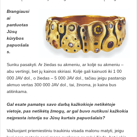
Brangiausi
ai
parduotas
Jūsų
kūrybos
papuošala
s.
Sunku pasakyti. Ar žiedas su akmeniu, ar koljė su akmeniu –
abu vertingi, bet jų kainos skiriasi. Koljė gali kainuoti iki 1 00
000 JAV dol., o žiedas – 5 000 JAV dol., tačiau jeigu pastarojo
akmuo vertas 300 000 JAV dol., tai, žinoma, jo kaina bus
atitinkama.
Gal esate pamatęs savo darbą kažkokioje netikėtoje
vietoje, pas netikėtą žmogų, ar gal buvo nutikusi kažkokia
neįprasta istorija su Jūsų kurtais papuošalais?
Važiuojant priemiestiniu traukiniu visada malonu matyti, jeigu