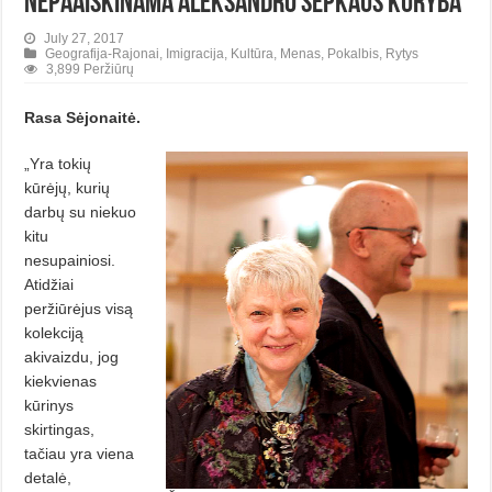
Nepaaiškinama Aleksandro Šepkaus kūryba
July 27, 2017
Geografija-Rajonai
,
Imigracija
,
Kultūra
,
Menas
,
Pokalbis
,
Rytys
3,899 Peržiūrų
Rasa Sėjonaitė.
„Yra tokių
kūrėjų, kurių
darbų su niekuo
kitu
nesupainiosi.
Atidžiai
peržiūrėjus visą
kolekciją
akivaizdu, jog
kiekvienas
kūrinys
skirtingas,
tačiau yra viena
detalė,