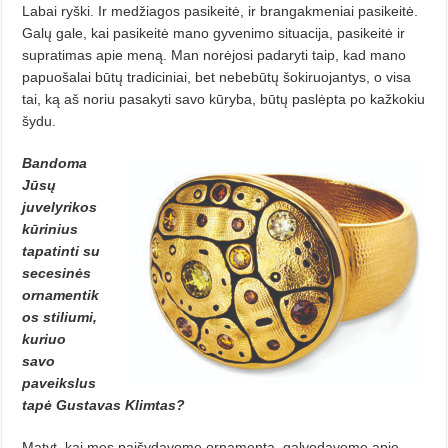
Labai ryški. Ir medžiagos pasikeitė, ir brangakmeniai pasikeitė.
Galų gale, kai pasikeitė mano gyvenimo situacija, pasikeitė ir
supratimas apie meną. Man norėjosi padaryti taip, kad mano
papuošalai būtų tradiciniai, bet nebebūtų šokiruojantys, o visa
tai, ką aš noriu pasakyti savo kūryba, būtų paslėpta po kažkokiu
šydu.
Bandoma
Jūsų
juvelyrikos
kūrinius
tapatinti su
secesinės
ornamentik
os stiliumi,
kuriuo
savo
paveikslus
tapė Gustavas Klimtas?
Matyt, kai mes paišydavome ornamentą, galvodavome apie