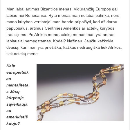
Man labai artimas Bizantijos menas. Viduramžių Europos gal
labiau nei Renesanso. Rytų menas man nelabai patinka, nors
mano kūrybos vertintojai man bando pripaišyti, kad aš darau
papuošalus, artimus Centrinės Amerikos ar actekų kūrybos
tradicijoms. Po Afrikos meno actekų menas man yra antras
labiausiai nemėgstamas. Kodėl? Nežinau. Jaučiu kažkokia
dvasią, kuri man yra priešiška, kažkas nedraugiška tiek Afrikos,
tiek actekų mene.
Kaip
europietišk
as
mentaliteta
s Jūsų
kūryboje
sąveikauja
su
amerikietiš
kuoju?