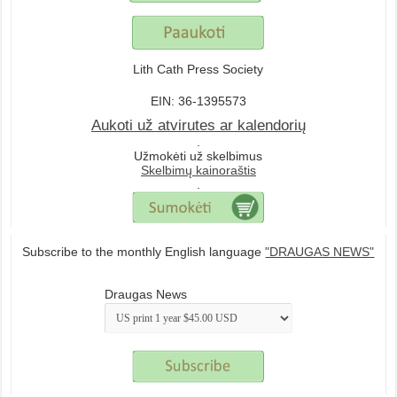
Lith Cath Press Society
EIN: 36-1395573
Aukoti už atvirutes ar kalendorių
.
Užmokėti už skelbimus
Skelbimų kainoraštis
.
Subscribe to the monthly English language
"DRAUGAS NEWS"
Draugas News