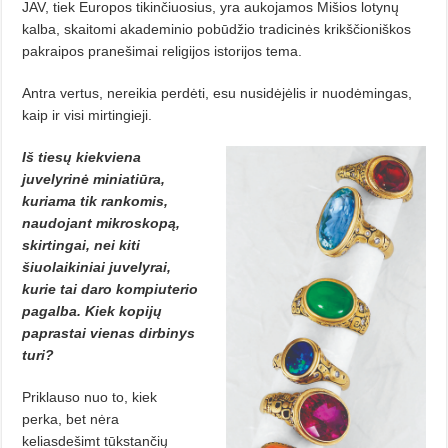
JAV, tiek Europos tikinčiuosius, yra aukojamos Mišios lotynų
kalba, skaitomi akademinio pobūdžio tradicinės krikščioniškos
pakraipos pranešimai religijos istorijos tema.
Antra vertus, nereikia perdėti, esu nusidėjėlis ir nuodėmingas,
kaip ir visi mirtingieji.
Iš tiesų kiekviena
juvelyrinė miniatiūra,
kuriama tik rankomis,
naudojant mikroskopą,
skirtingai, nei kiti
šiuolaikiniai juvelyrai,
kurie tai daro kompiuterio
pagalba. Kiek kopijų
paprastai vienas dirbinys
turi?
Priklauso nuo to, kiek
perka, bet nėra
keliasdešimt tūkstančių