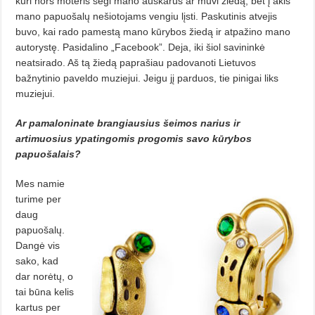
kuri nors moteris segi mano auskarus ar mūvi žiedą, bet į akis
mano papuošalų nešiotojams vengiu lįsti. Paskutinis atvejis
buvo, kai rado pamestą mano kūrybos žiedą ir atpažino mano
autorystę. Pasidalino „Facebook”. Deja, iki šiol savininkė
neatsirado. Aš tą žiedą paprašiau padovanoti Lietuvos
bažnytinio paveldo muziejui. Jeigu jį parduos, tie pinigai liks
muziejui.
Ar pamaloninate brangiausius šeimos narius ir
artimuosius ypatingomis progomis savo kūrybos
papuošalais?
Mes namie
turime per
daug
papuošalų.
Dangė vis
sako, kad
dar norėtų, o
tai būna kelis
kartus per