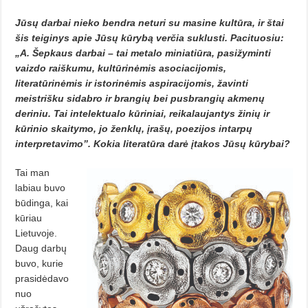
Jūsų darbai nieko bendra neturi su masine kultūra, ir štai
šis teiginys apie Jūsų kūrybą verčia suklusti. Pacituosiu:
„A. Šepkaus darbai – tai metalo miniatiūra, pasižyminti
vaizdo raiškumu, kultūrinėmis asociacijomis,
literatūrinėmis ir istorinėmis aspiracijomis, žavinti
meistrišku sidabro ir brangių bei pusbrangių akmenų
deriniu. Tai intelektualo kūriniai, reikalaujantys žinių ir
kūrinio skaitymo, jo ženklų, įrašų, poezijos intarpų
interpretavimo”. Kokia literatūra darė įtakos Jūsų kūrybai?
Tai man
labiau buvo
būdinga, kai
kūriau
Lietuvoje.
Daug darbų
buvo, kurie
prasidėdavo
nuo