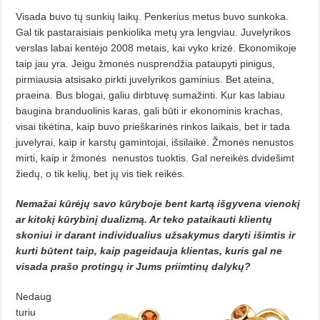
Visada buvo tų sunkių laikų. Penkerius metus buvo sunkoka.
Gal tik pastaraisiais penkiolika metų yra lengviau. Juvelyrikos
verslas labai kentėjo 2008 metais, kai vyko krizė. Ekonomikoje
taip jau yra. Jeigu žmonės nusprendžia pataupyti pinigus,
pirmiausia atsisako pirkti juvelyrikos gaminius. Bet ateina,
praeina. Bus blogai, galiu dirbtuvę sumažinti. Kur kas labiau
baugina branduolinis karas, gali būti ir ekonominis krachas,
visai tikėtina, kaip buvo prieškarinės rinkos laikais, bet ir tada
juvelyrai, kaip ir karstų gamintojai, išsilaikė. Žmonės nenustos
mirti, kaip ir žmonės
nenustos tuoktis. Gal nereikės dvidešimt
žiedų, o tik kelių, bet jų vis tiek reikės.
Nemažai kūrėjų savo kūryboje bent kartą išgyvena vienokį
ar kitokį kūrybinį dualizmą. Ar teko pataikauti klientų
skoniui ir darant individualius užsakymus daryti išimtis ir
kurti būtent taip, kaip pageidauja klientas, kuris gal ne
visada prašo protingų ir Jums priimtinų dalykų?
Nedaug
turiu