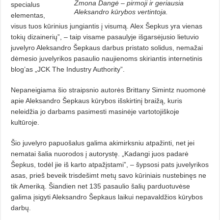
Žmona Dangė – pirmoji ir geriausia
specialus
Aleksandro kūrybos vertintoja.
elementas,
visus tuos kūrinius jungiantis į visumą. Alex Šepkus yra vienas
tokių dizainerių”, – taip visame pasaulyje išgarsėjusio lietuvio
juvelyro Aleksandro Šepkaus darbus pristato solidus, nemažai
dėmesio juvelyrikos pasaulio naujienoms skiriantis internetinis
blog’as „JCK The Industry Authority”.
Nepaneigiama šio straipsnio autorės Brittany Simintz nuomonė
apie Aleksandro Šepkaus kūrybos išskirtinį braižą, kuris
neleidžia jo darbams pasimesti masinėje vartotojiškoje
kultūroje.
Šio juvelyro papuošalus galima akimirksniu atpažinti, net jei
nematai šalia nuorodos į autorystę. „Kadangi juos padarė
Šepkus, todėl jie iš karto atpažįstami”, – šypsosi pats juvelyrikos
asas, prieš beveik trisdešimt metų savo kūriniais nustebinęs ne
tik Ameriką. Šiandien net 135 pasaulio šalių parduotuvėse
galima įsigyti Aleksandro Šepkaus laikui nepavaldžios kūrybos
darbų.