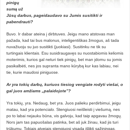
pinigų
sumą už
Jūsų darbus, pageidaudavo su Jumis susitikti ir
pabendrauti?
Buvo. Ir dabar ateina į dirbtuves. Jeigu mano atstovas man
pažada, kad tai bus malonus, inteligentiškas žmogus, aš tada
nuvažiuoju su juo susitikti (juokiasi). Susitinku ne tik su
turtingais klientais. Esu susidraugavęs su nuostabiomis keliomis
moterimis, kurios gal neturi tiek pinigų, bet man įdomu su jomis
pasikalbėti, nes jos supranta mano kūrybą kur kas labiau, nei
tie, kurie maudosi piniguose.
Ar yra tokių darbų, kuriuos tiesiog vengiate rodyti viešai, o
gal juos amžiams „palaidojote”?
Yra tokių, yra. Nedaug, bet yra. Juos palieku perdirbimui, jeigu
matau, kad yra potencialo. Stengiuosi neišleisti į viešumą, nes
po to labai nejauku būna, vis galvoju, kad taip apgavau žmogų.
Nors jam tas papuošalas patinka, bet aš juk žinau, kad jis turi
trūkumų. Tokiais atvejais stengiuosi visada išlikti sąžiningas.