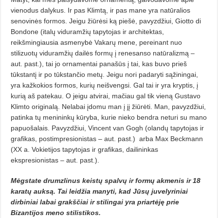
vienodus dalykus.
Ir pas Klimtą, ir pas mane yra natūralios
senovinės formos. Jeigu žiūrėsi ką piešė, pavyzdžiui, Giotto di
Bondone (italų viduramžių tapytojas ir architektas,
reikšmingiausia asmenybė Vakarų mene, pereinant nuo
stilizuotų viduramžių dailės formų į renesanso natūralizmą –
aut. past.), tai jo ornamentai panašūs į tai, kas buvo prieš
tūkstantį ir po tūkstančio metų. Jeigu nori padaryti sąžiningai,
yra kažkokios formos, kurių neišvengsi. Gal tai ir yra kryptis, į
kurią aš patekau. O jeigu atvirai, mačiau gal tik vieną Gustavo
Klimto originalą. Nelabai įdomu man į jį žiūrėti. Man, pavyzdžiui,
patinka tų menininkų kūryba, kurie nieko bendra neturi su mano
papuošalais. Pavyzdžiui, Vincent van Gogh (olandų tapytojas ir
grafikas, postimpresionistas – aut. past.)
arba Max Beckmann
(XX a. Vokietijos tapytojas ir grafikas, dailininkas
ekspresionistas – aut. past.).
Mėgstate drumzlinus keistų spalvų ir formų akmenis ir 18
karatų auksą. Tai leidžia manyti, kad Jūsų juvelyriniai
dirbiniai labai grakščiai ir stilingai yra priartėję prie
Bizantijos meno stilistikos.