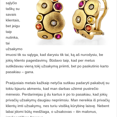
sąlyčio
taškų su
savais
klientais,
bet jeigu
taip
nutinka,
tai
užsakymo
imuosi tik su sąlyga, kad darysiu tik tai, ką aš nurodysiu, be
jokių kliento pageidavimų. Būdavo taip, kad per metus
sutikdavau vieną tokį užsakymą priimti, bet po paskutinio karto
pasakiau – gana.
Praėjusiais metais kažkaip netyčia sutikau padaryti pakabutį su
tokiu bjauriu akmeniu, kad man darbas užėmė pustrečio
mėnesio. Perdarinėjau jį du kartus ir po to pasakiau, kad jokių
privačių užsakymų daugiau nepriimsiu. Man nereikia iš privačių
klientų imti užsakymų, nes turiu visišką kūrybinę laisvę. Nebent
labai įdomi būtų medžiaga, o užsakovas – itin malonus,