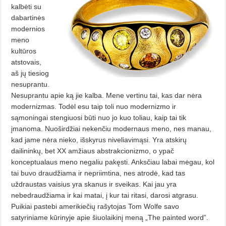
kalbėti su
dabartinės
modernios
meno
kultūros
atstovais,
aš jų tiesiog
nesuprantu.
Nesuprantu apie ką jie kalba. Mene vertinu tai, kas dar nėra
modernizmas. Todėl esu taip toli nuo modernizmo ir
sąmoningai stengiuosi būti nuo jo kuo toliau, kaip tai tik
įmanoma. Nuoširdžiai nekenčiu modernaus meno, nes manau,
kad jame nėra nieko, išskyrus niveliavimąsi. Yra atskirų
dailininkų, bet XX amžiaus abstrakcionizmo, o ypač
konceptualaus meno negaliu pakęsti. Anksčiau labai mėgau, kol
tai buvo draudžiama ir nepriimtina, nes atrodė, kad tas
uždraustas vaisius yra skanus ir sveikas. Kai jau yra
nebedraudžiama ir kai matai, į kur tai ritasi, darosi atgrasu.
Puikiai pastebi amerikiečių rašytojas Tom Wolfe savo
satyriniame kūrinyje apie šiuolaikinį meną „The painted word”.