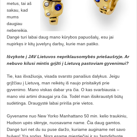
metus, tai aš
sakau, kad
mums
daugiau
nebereikia.
Dangė turi labai daug mano kūrybos papuošalų, esu jai
nupirkęs ir kitų juvelyrų darbų, kurie man patiko.
Išvykote į JAV Lietuvos nepriklausomybės priešaušryje. Ar
nebuvo kilusi mintis grįžti į Lietuvą pastoviam gyvenimui?
Tie, kas išvažiuoja, visada svarsto panašius dalykus. Jeigu
grįžčiau į Lietuvą, man reikėtų iš naujo prisitaikyti prie
gyvenimo. Mano viskas dabar yra čia. O kas svarbiausia –
mano visi artimi draugai yra čia. Todėl man išsikraustyti būtų
sudėtinga. Draugystė labai pririša prie vietos.
Gyvename nuo New Yorko Manhattano 50 min. kelio traukiniu,
Hudson upės slėnyje, nuosavame name. Čia daug gamtos.
Dangė turi net du su puse daržo, kuriame auginame net savo
bulves! Yra sodas. Nors esame miestiečiai ir su žemdirbyste