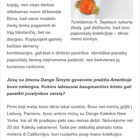
kopijų, nes visas darbas
atliekamas mano dirbtuvėje.
Būna, kad vieno modelio
Turėdamas A. Šepkaus sukurtą
žiedų tenka pagaminti iki
žiedą, gali didžiuotis, kad tavo
trijų tūkstančių, bet ne
papuošalų kolekcijoje – tikras
meno kūrinys.
daugiau. Kopijuojant gaminį
keičiasi akmenų
kombinacijos, gali kisti ir dirbinio paviršius. Identiškai panašių
papuošalų tiesiog neįmanoma padaryti, nes kiekvienas jų
kuriamas rankomis.
Jūsų su žmona Dange Širvyte gyvenimo pradžia Amerikoje
buvo nelengva. Kokios labiausiai bauginančios krizės gali
paveikti juvelyrikos verslą?
Pirmi treji metai buvo tikrai labai sunkūs. Buvo net minčių grįžti į
Lietuvą. Pamenu, buvo antros mūsų su Dange Kalėdos New
Yorke, kai aš tik pradėjau pats sau vienas dirbti. Neturėjome net
20 dol. Kalėdų vakarienei. Tada per stebuklą atsirado tokia
moteris iš Californijos, kuri nusipirko pusę mano kolekcijos.