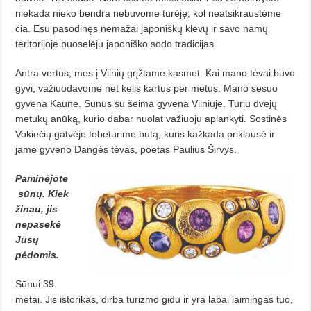
niekada nieko bendra nebuvome turėję, kol neatsikraustėme
čia. Esu pasodinęs nemažai japoniškų klevų ir savo namų
teritorijoje puoselėju japoniško sodo tradicijas.
Antra vertus, mes į Vilnių grįžtame kasmet. Kai mano tėvai buvo
gyvi, važiuodavome net kelis kartus per metus. Mano sesuo
gyvena Kaune. Sūnus su šeima gyvena Vilniuje. Turiu dvejų
metukų anūką, kurio dabar nuolat važiuoju aplankyti. Sostinės
Vokiečių gatvėje tebeturime butą, kuris kažkada priklausė ir
jame gyveno Dangės tėvas, poetas Paulius Širvys.
Paminėjote
sūnų. Kiek
žinau, jis
nepasekė
Jūsų
pėdomis.
Sūnui 39
metai. Jis istorikas, dirba turizmo gidu ir yra labai laimingas tuo,