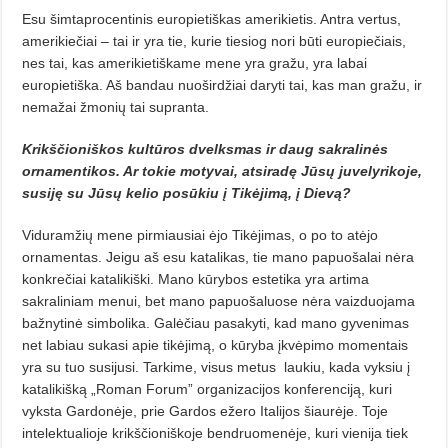
Esu šimtaprocentinis europietiškas amerikietis. Antra vertus,
amerikiečiai – tai ir yra tie, kurie tiesiog nori būti europiečiais,
nes tai, kas amerikietiškame mene yra gražu, yra labai
europietiška. Aš bandau nuoširdžiai daryti tai, kas man gražu, ir
nemažai žmonių tai supranta.
Krikščioniškos kultūros dvelksmas ir daug sakralinės
ornamentikos. Ar tokie motyvai, atsiradę Jūsų juvelyrikoje,
susiję su Jūsų kelio posūkiu į Tikėjimą, į Dievą?
Viduramžių mene pirmiausiai ėjo Tikėjimas, o po to atėjo
ornamentas. Jeigu aš esu katalikas, tie mano papuošalai nėra
konkrečiai katalikiški. Mano kūrybos estetika yra artima
sakraliniam menui, bet mano papuošaluose nėra vaizduojama
bažnytinė simbolika. Galėčiau pasakyti, kad mano gyvenimas
net labiau sukasi apie tikėjimą, o kūryba įkvėpimo momentais
yra su tuo susijusi. Tarkime, visus metus
laukiu, kada vyksiu į
katalikišką „Roman Forum” organizacijos konferenciją, kuri
vyksta Gardonėje, prie Gardos ežero Italijos šiaurėje. Toje
intelektualioje krikščioniškoje bendruomenėje, kuri vienija tiek