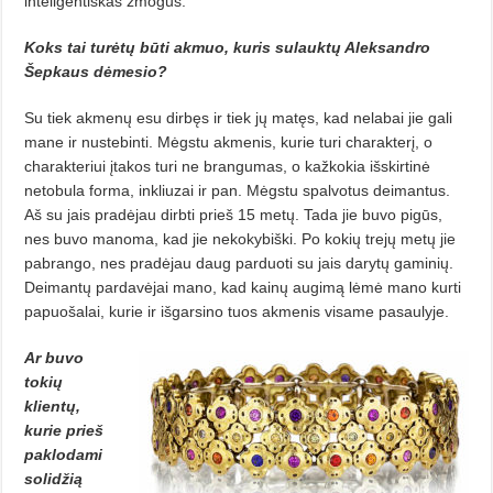
inteligentiškas žmogus.
Koks tai turėtų būti akmuo, kuris sulauktų Aleksandro
Šepkaus dėmesio?
Su tiek akmenų esu dirbęs ir tiek jų matęs, kad nelabai jie gali
mane ir nustebinti. Mėgstu akmenis, kurie turi charakterį, o
charakteriui įtakos turi ne brangumas, o kažkokia išskirtinė
netobula forma, inkliuzai ir pan. Mėgstu spalvotus deimantus.
Aš su jais pradėjau dirbti prieš 15 metų. Tada jie buvo pigūs,
nes buvo manoma, kad jie nekokybiški. Po kokių trejų metų jie
pabrango, nes pradėjau daug parduoti su jais darytų gaminių.
Deimantų pardavėjai mano, kad kainų augimą lėmė mano kurti
papuošalai, kurie ir išgarsino tuos akmenis visame pasaulyje.
Ar buvo
tokių
klientų,
kurie prieš
paklodami
solidžią