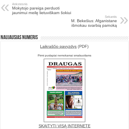
Ankstesnis
Mokytojo pareiga perduoti
jaunimui meilę lietuviškam šokiui
Sekantis
M. Bekešius: Afganistane
išmokau svarbią pamoką
Naujausias numeris
Laikraščio pavyzdys
(PDF)
Pirmi puslapiai nemokamai smalsuoliams
SKAITYTI VISĄ INTERNETE