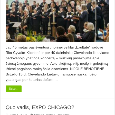
Jau 45 metus pasišventusi chorinei veiklai „Exultate“ vadovė
Rita Čyvaitė-Kliorienė ir per 40 dainininkų Clevelando lietuviams
padovanojo ypatingą koncertą – muzikinį pasakojimą apie
šviesą žmogaus gyvenime. Apie tikėjimą, viltį, meilę ir gebėjimą
ištiesti pagalbos ranką šalia esantiems. NIJOLĖ BENOTIENĖ
Birželio 13 d. Clevelando Lietuvių namuose nuskambėjo
ypatingas per keturias dešimt …
Toliau...
Quo vadis, EXPO CHICAGO?