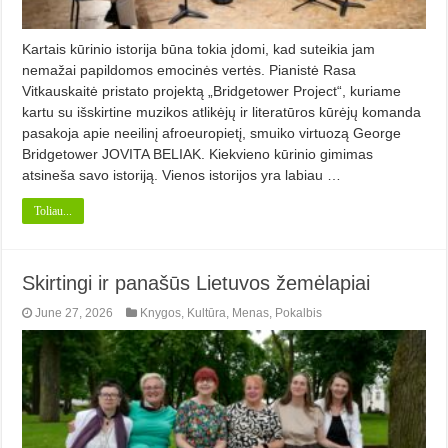
Kartais kūrinio istorija būna tokia įdomi, kad suteikia jam
nemažai papildomos emocinės vertės. Pianistė Rasa
Vitkauskaitė pristato projektą „Bridgetower Project“, kuriame
kartu su išskirtine muzikos atlikėjų ir literatūros kūrėjų komanda
pasakoja apie neeilinį afroeuropietį, smuiko virtuozą George
Bridgetower JOVITA BELIAK. Kiekvieno kūrinio gimimas
atsineša savo istoriją. Vienos istorijos yra labiau …
Toliau...
Skirtingi ir panašūs Lietuvos žemėlapiai
June 27, 2026
Knygos
,
Kultūra
,
Menas
,
Pokalbis