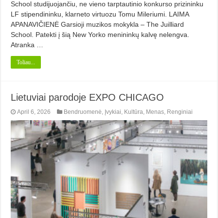
School studijuojančiu, ne vieno tarptautinio konkurso prizininku
LF stipendininku, klarneto virtuozu Tomu Mileriumi. LAIMA
APANAVIČIENĖ Garsioji muzikos mokykla – The Juilliard
School. Patekti į šią New Yorko menininkų kalvę nelengva.
Atranka …
Toliau...
Lietuviai parodoje EXPO CHICAGO
April 6, 2026
Bendruomenė
,
Įvykiai
,
Kultūra
,
Menas
,
Renginiai