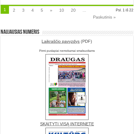
1
2
3
4
5
»
10
20
...
Psl. 1 iš 22
Paskutinis »
Naujausias numeris
Laikraščio pavyzdys
(PDF)
Pirmi puslapiai nemokamai smalsuoliams
SKAITYTI VISĄ INTERNETE