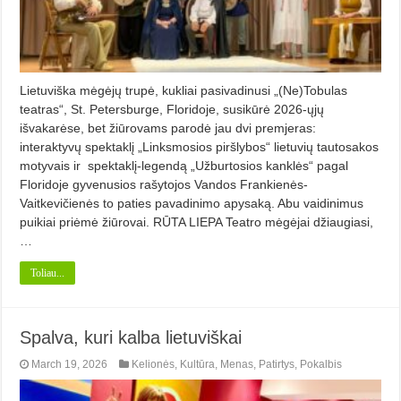
Lietuviška mėgėjų trupė, kukliai pasivadinusi „(Ne)Tobulas
teatras“, St. Petersburge, Floridoje, susikūrė 2026-ųjų
išvakarėse, bet žiūrovams parodė jau dvi premjeras:
interaktyvų spektaklį „Linksmosios piršlybos“ lietuvių tautosakos
motyvais ir spektaklį-legendą „Užburtosios kanklės“ pagal
Floridoje gyvenusios rašytojos Vandos Frankienės-
Vaitkevičienės to paties pavadinimo apysaką. Abu vaidinimus
puikiai priėmė žiūrovai. RŪTA LIEPA Teatro mėgėjai džiaugiasi,
…
Toliau...
Spalva, kuri kalba lietuviškai
March 19, 2026
Kelionės
,
Kultūra
,
Menas
,
Patirtys
,
Pokalbis