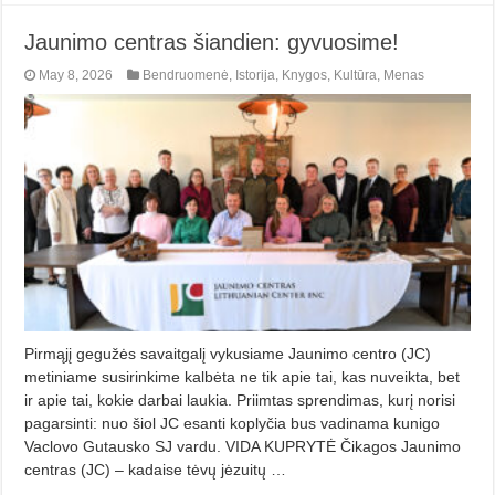
Jaunimo centras šiandien: gyvuosime!
May 8, 2026
Bendruomenė
,
Istorija
,
Knygos
,
Kultūra
,
Menas
Pirmąjį gegužės savaitgalį vykusiame Jaunimo centro (JC)
metiniame susirinkime kalbėta ne tik apie tai, kas nuveikta, bet
ir apie tai, kokie darbai laukia. Priimtas sprendimas, kurį norisi
pagarsinti: nuo šiol JC esanti koplyčia bus vadinama kunigo
Vaclovo Gutausko SJ vardu. VIDA KUPRYTĖ Čikagos Jaunimo
centras (JC) – kadaise tėvų jėzuitų …