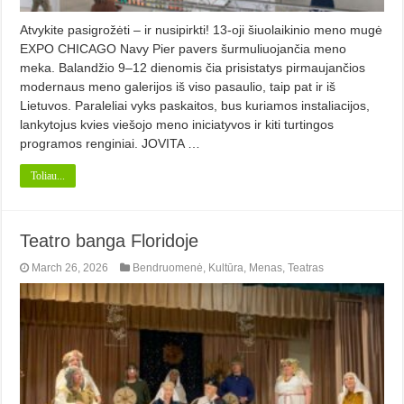
Atvykite pasigrožėti – ir nusipirkti! 13-oji šiuolaikinio meno mugė
EXPO CHICAGO Navy Pier pavers šurmuliuojančia meno
meka. Balandžio 9–12 dienomis čia prisistatys pirmaujančios
modernaus meno galerijos iš viso pasaulio, taip pat ir iš
Lietuvos. Paraleliai vyks paskaitos, bus kuriamos instaliacijos,
lankytojus kvies viešojo meno iniciatyvos ir kiti turtingos
programos renginiai. JOVITA …
Toliau...
Teatro banga Floridoje
March 26, 2026
Bendruomenė
,
Kultūra
,
Menas
,
Teatras