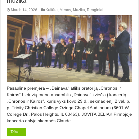
muzika
March 14, 2026
Kultūra
,
Menas
,
Muzika
,
Renginiai
Pasaulinė premjera – „Dainava“ atliks oratoriją „Chronos ir
Kairos“ Lietuvių meno ansamblis „Dainava“ kviečia į koncertą
„Chronos ir Kairos“, kuris vyks kovo 29 d., sekmadienį, 2 val. p.
p. Trinity Christian College Ozinga Chapel Auditorium (6601 W
College Dr., Palos Heights, IL 60463). JOVITA BELIAK Pirmojoje
koncerto dalyje skambės Claude …
Toliau...