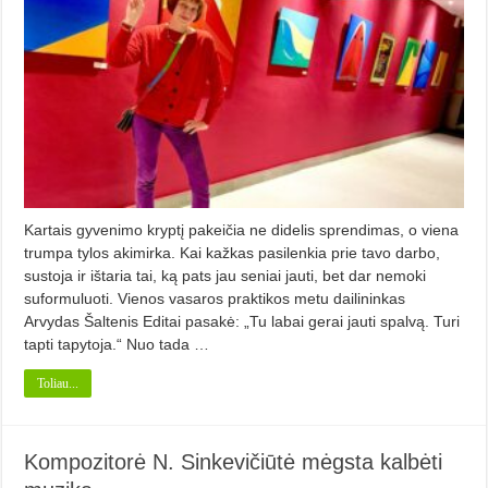
Kartais gyvenimo kryptį pakeičia ne didelis sprendimas, o viena
trumpa tylos akimirka. Kai kažkas pasilenkia prie tavo darbo,
sustoja ir ištaria tai, ką pats jau seniai jauti, bet dar nemoki
suformuluoti. Vienos vasaros praktikos metu dailininkas
Arvydas Šaltenis Editai pasakė: „Tu labai gerai jauti spalvą. Turi
tapti tapytoja.“ Nuo tada …
Toliau...
Kompozitorė N. Sinkevičiūtė mėgsta kalbėti