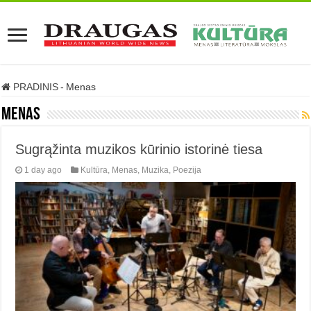
PRADINIS
-
Menas
Menas
Sugrąžinta muzikos kūrinio istorinė tiesa
1 day ago
Kultūra
,
Menas
,
Muzika
,
Poezija