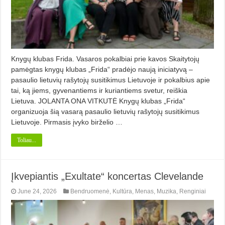
Knygų klubas Frida. Vasaros pokalbiai prie kavos Skaitytojų
pamėgtas knygų klubas „Frida“ pradėjo naują iniciatyvą –
pasaulio lietuvių rašytojų susitikimus Lietuvoje ir pokalbius apie
tai, ką jiems, gyvenantiems ir kuriantiems svetur, reiškia
Lietuva. JOLANTA ONA VITKUTĖ Knygų klubas „Frida“
organizuoja šią vasarą pasaulio lietuvių rašytojų susitikimus
Lietuvoje. Pirmasis įvyko birželio …
Toliau...
Įkvepiantis „Exultate“ koncertas Clevelande
June 24, 2026
Bendruomenė
,
Kultūra
,
Menas
,
Muzika
,
Renginiai