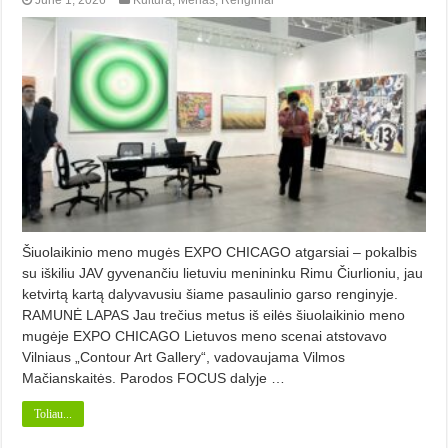
June 1, 2026
Kultūra
,
Menas
,
Renginiai
Šiuolaikinio meno mugės EXPO CHICAGO atgarsiai – pokalbis
su iškiliu JAV gyvenančiu lietuviu menininku Rimu Čiurlioniu, jau
ketvirtą kartą dalyvavusiu šiame pasaulinio garso renginyje.
RAMUNĖ LAPAS Jau trečius metus iš eilės šiuolaikinio meno
mugėje EXPO CHICAGO Lietuvos meno scenai atstovavo
Vilniaus „Contour Art Gallery“, vadovaujama Vilmos
Mačianskaitės. Parodos FOCUS dalyje …
Toliau...