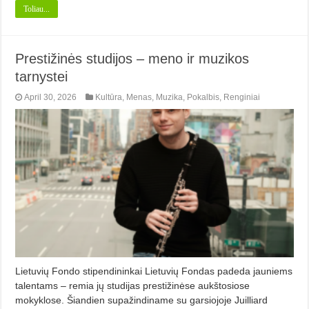
Toliau...
Prestižinės studijos – meno ir muzikos
tarnystei
April 30, 2026
Kultūra
,
Menas
,
Muzika
,
Pokalbis
,
Renginiai
Lietuvių Fondo stipendininkai Lietuvių Fondas padeda jauniems
talentams – remia jų studijas prestižinėse aukštosiose
mokyklose. Šiandien supažindiname su garsiojoje Juilliard