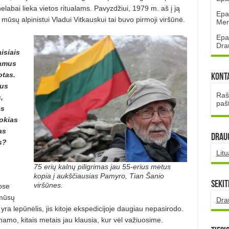
elabai lieka vietos ritualams. Pavyzdžiui, 1979 m. aš į ją
Epa
ūsų alpinistui Vladui Vitkauskui tai buvo pirmoji viršūnė.
Mena
Epa
Dra
isiais
iamus
otas.
Kont
ius
Rašt
,
paš
es
Kokias
as
DRAUG
s?
Lit
75 erių kalnų piligrimas jau 55-erius metus
kopia į aukščiausias Pamyro, Tian Šanio
Sekit
viršūnes.
ose
 mūsų
Dra
r yra lepūnėlis, jis kitoje ekspedicijoje daugiau nepasirodo.
 namo, kitais metais jau klausia, kur vėl važiuosime.