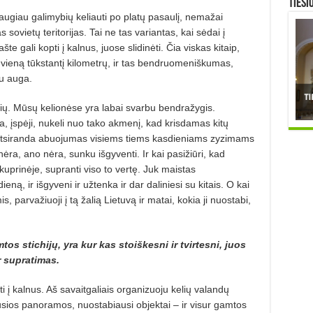
TIESI
 daugiau galimybių keliauti po platų pasaulį, nemažai
s sovietų teritorijas. Tai ne tas variantas, kai sėdai į
te gali kopti į kalnus, juose slidinėti. Čia viskas kitaip,
ne vieną tūkstantį kilometrų, ir tas bendruomeniškumas,
u auga.
ių. Mūsų kelionėse yra labai svarbu bendražygis.
a, įspėji, nukeli nuo tako akmenį, kad krisdamas kitų
atsiranda abuojumas visiems tiems kasdieniams zyzimams
nėra, ano nėra, sunku išgyventi. Ir kai pasižiūri, kad
kuprinėje, supranti viso to vertę. Juk maistas
ną, ir išgyveni ir užtenka ir dar daliniesi su kitais. O kai
 parvažiuoji į tą žalią Lietuvą ir matai, kokia ji nuostabi,
os stichijų, yra kur kas stoiškesni ir tvirtesni, juos
r supratimas.
ti į kalnus. Aš savaitgaliais organizuoju kelių valandų
usios panoramos, nuostabiausi objektai – ir visur gamtos