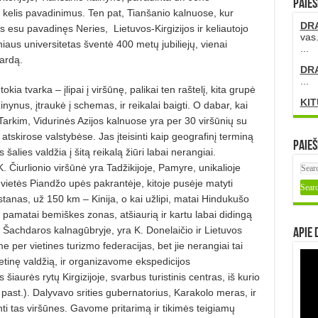
PAIEŠ
kelis pavadinimus. Ten pat, Tianšanio kalnuose, kur
DR
s esu pavadinęs Neries, Lietuvos-Kirgizijos ir keliautojo
vas.
iaus universitetas šventė 400 metų jubiliejų, vienai
...
vardą.
DR
...
ia tvarka – įlipai į viršūnę, palikai ten raštelį, kita grupė
KIT
 žinynus, įtraukė į schemas, ir reikalai baigti. O dabar, kai
. Tarkim, Vidurinės Azijos kalnuose yra per 30 viršūnių su
a atskirose valstybėse. Jas įteisinti kaip geografinį terminą
Paieš
šalies valdžia į šitą reikalą žiūri labai nerangiai.
 Čiurlionio viršūnė yra Tadžikijoje, Pamyre, unikalioje
nvietės Piandžo upės pakrantėje, kitoje pusėje matyti
tanas, už 150 km – Kinija, o kai užlipi, matai Hindukušo
nę pamatai bemiškes zonas, atšiaurią ir kartu labai didingą
Šachdaros kalnagūbryje, yra K. Donelaičio ir Lietuvos
Apie 
e per vietines turizmo federacijas, bet jie nerangiai tai
etinę valdžią, ir organizavome ekspedicijos
iaurės rytų Kirgizijoje, svarbus turistinis centras, iš kurio
 past.). Dalyvavo srities gubernatorius, Karakolo meras, ir
i tas viršūnes. Gavome pritarimą ir tikimės teigiamų