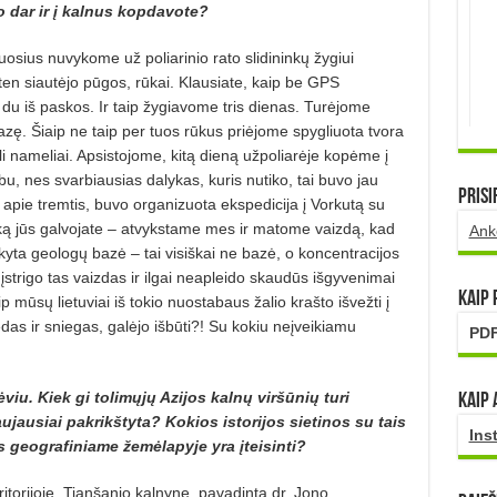
 dar ir į kalnus kopdavote?
osius nuvykome už poliarinio rato slidininkų žygiui
en siautėjo pūgos, rūkai. Klausiate, kaip be GPS
 du iš paskos. Ir taip žygiavome tris dienas. Turėjome
zę. Šiaip ne taip per tuos rūkus priėjome spygliuota tvora
eli nameliai. Apsistojome, kitą dieną užpoliarėje kopėme į
rbu, nes svarbiausias dalykas, kuris nutiko, tai buvo jau
Prisi
apie tremtis, buvo organizuota ekspedicija į Vorkutą su
Ir ką jūs galvojate – atvykstame mes ir matome vaizdą, kad
Ank
yta geologų bazė – tai visiškai ne bazė, o koncentracijos
įstrigo tas vaizdas ir ilgai neapleido skaudūs išgyvenimai
Kaip
p mūsų lietuviai iš tokio nuostabaus žalio krašto išvežti į
das ir sniegas, galėjo išbūti?! Su kokiu neįveikiamu
PDF
iu. Kiek gi tolimųjų Azijos kalnų viršūnių turi
Kaip 
ujausiai pakrikštyta? Kokios istorijos sietinos su tais
Ins
rs geografiniame žemėlapyje yra įteisinti?
ritorijoje, Tianšanio kalnyne, pavadinta dr. Jono