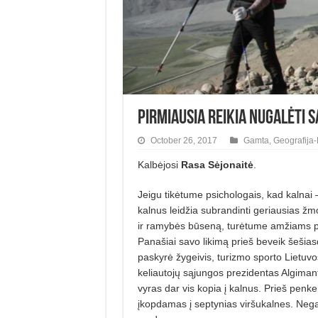
Pirmiausia reikia nugalėti s
October 26, 2017
Gamta
,
Geografija
Kalbėjosi
Rasa Sėjonaitė
.
Jeigu tikėtume psichologais, kad kalnai –
kalnus leidžia subrandinti geriausias ž
ir ramybės būseną, turėtume amžiams pris
Panašiai savo likimą prieš beveik šešia
paskyrė žygeivis, turizmo sporto Lietuvo
keliautojų sąjungos prezidentas Algimant
vyras dar vis kopia į kalnus. Prieš pen
įkopdamas į septynias viršukalnes. Nega