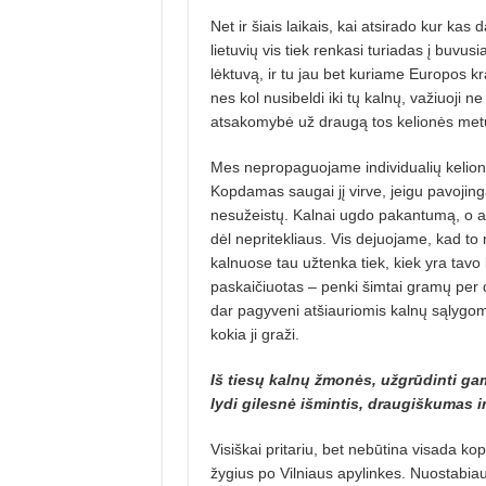
Net ir šiais laikais, kai atsirado kur kas
lietuvių vis tiek renkasi turiadas į buvusia
lėktuvą, ir tu jau bet kuriame Europos kraš
nes kol nusibeldi iki tų kalnų, važiuoji 
atsakomybė už draugą tos kelionės met
Mes nepropaguojame individualių kelion
Kopdamas saugai jį virve, jeigu pavojing
nesužeistų. Kalnai ugdo pakantumą, o 
dėl nepritekliaus. Vis dejuojame, kad to 
kalnuose tau užtenka tiek, kiek yra tavo 
paskaičiuotas – penki šimtai gramų per die
dar pagyveni atšiauriomis kalnų sąlygomis,
kokia ji graži.
Iš tiesų kalnų žmonės, užgrūdinti gamt
lydi gilesnė išmintis, draugiškumas i
Visiškai pritariu, bet nebūtina visada kop
žygius po Vilniaus apylinkes. Nuostabia