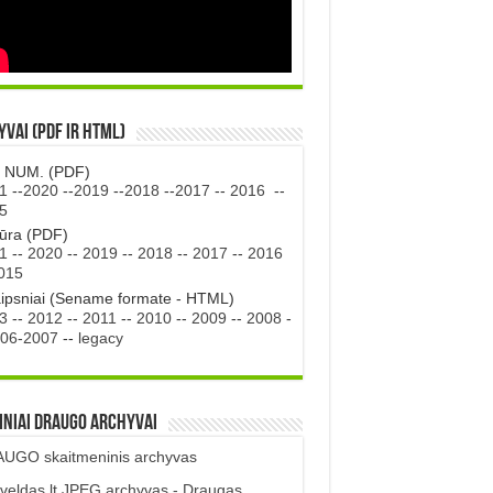
vai (PDF ir HTML)
. NUM. (PDF)
1
--
2020
--
2019
--
2018
--
2017
--
2016
--
5
tūra (PDF)
1
--
2020
--
2019
--
2018
--
2017
--
2016
015
aipsniai (Sename formate - HTML)
3
--
2012
--
2011
--
2010
--
2009
--
2008
-
06-2007
--
legacy
iniai DRAUGO Archyvai
UGO skaitmeninis archyvas
veldas.lt JPEG archyvas - Draugas