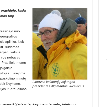
 prasidėjo, kada
imas tarp
prasidėjo nuo
geografijos
is aplinka, kiek
iauti. Būdamas
Karpatų kalnus.
i vos nebuvau
s. Pradžioje mums
įsigalėjo
kytojas. Turėjome
ne paskutinę minutę
Lietuvos keliautojų sąjungos
tiek išvykome.
prezidentas Algimantas Jucevičius.
jos ir
draudimas
s nepasiklysdavote, kaip be interneto, telefono