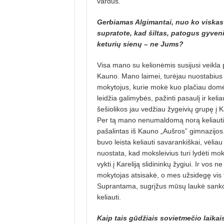
vardus.
Gerbiamas Algimantai, nuo ko viskas
supratote, kad šiltas, patogus gyven
keturių sienų – ne Jums?
Visa mano su kelionėmis susijusi veikla 
Kauno. Mano laimei, turėjau nuostabius 
mokytojus, kurie mokė kuo plačiau domėt
leidžia galimybės, pažinti pasaulį ir kel
šešiolikos jau vedžiau žygeivių grupę į 
Per tą mano nenumaldomą norą keliaut
pašalintas iš Kauno „Aušros” gimnazijo
buvo leista keliauti savarankiškai, vėliau 
nuostata, kad moksleivius turi lydėti mo
vykti į Kareliją slidininkų žygiui. Ir vos 
mokytojas atsisakė, o mes užsidegę vis 
Suprantama, sugrįžus mūsų laukė sankci
keliauti.
Kaip tais gūdžiais sovietmečio laikai