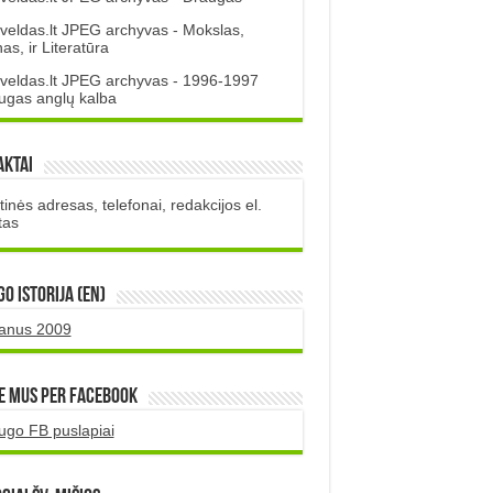
veldas.lt JPEG archyvas - Mokslas,
s, ir Literatūra
veldas.lt JPEG archyvas - 1996-1997
ugas anglų kalba
aktai
inės adresas, telefonai, redakcijos el.
tas
O istorija (EN)
uanus 2009
e mus per Facebook
ugo FB puslapiai