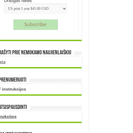
Draugas News
rašyti prie nemokamo naujienlaiškio
eta
 prenumeruoti
 instrukcijos
atsispausdinti
trukcijos