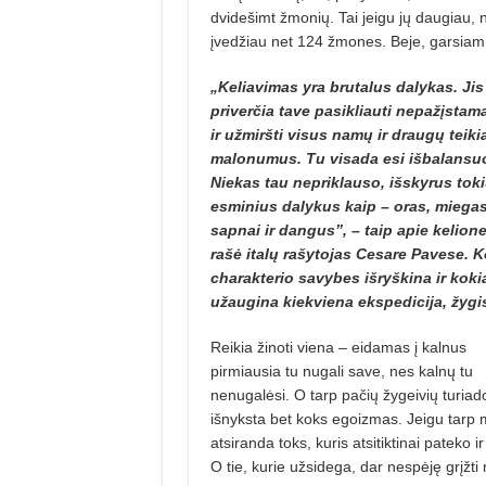
dvidešimt žmonių. Tai jeigu jų daugiau, n
įvedžiau net 124 žmones. Beje, garsiam m
„Keliavimas yra brutalus dalykas. Jis
priverčia tave pasikliauti nepažįstama
ir užmiršti visus namų ir draugų teik
malonumus. Tu visada esi išbalansu
Niekas tau nepriklauso, išskyrus tok
esminius dalykus kaip – oras, miegas
sapnai ir dangus”, – taip apie kelion
rašė italų rašytojas Cesare Pavese. 
charakterio savybes išryškina ir koki
užaugina kiekviena ekspedicija, žygi
Reikia žinoti viena – eidamas į kalnus
pirmiausia tu nugali save, nes kalnų tu
nenugalėsi. O tarp pačių žygeivių turiad
išnyksta bet koks egoizmas. Jeigu tarp
atsiranda toks, kuris atsitiktinai pateko i
O tie, kurie užsidega, dar nespėję grįžti