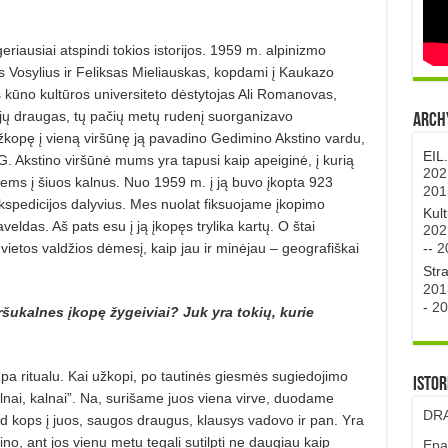
eriausiai atspindi tokios istorijos. 1959 m. alpinizmo
s Vosylius ir Feliksas Mieliauskas, kopdami į Kaukazo
jos kūno kultūros universiteto dėstytojas Ali Romanovas,
jų draugas, tų pačių metų rudenį suorganizavo
Archy
 Užkopę į vieną viršūnę ją pavadino Gedimino Akstino vardu,
EIL
i G. Akstino viršūnė mums yra tapusi kaip apeiginė, į kurią
202
iems į šiuos kalnus. Nuo 1959 m. į ją buvo įkopta 923
201
 ekspedicijos dalyvius. Mes nuolat fiksuojame įkopimo
Kul
veldas. Aš pats esu į ją įkopęs trylika kartų. O štai
202
--
2
vietos valdžios dėmesį, kaip jau ir minėjau – geografiškai
Str
201
-
20
viršukalnes įkopę žygeiviai? Juk yra tokių, kurie
mpa ritualu. Kai užkopi, po tautinės giesmės sugiedojimo
Istor
alnai, kalnai”. Na, surišame juos viena virve, duodame
DRA
 kad kops į juos, saugos draugus, klausys vadovo ir pan. Yra
tino, ant jos vienu metu tegali sutilpti ne daugiau kaip
Epa