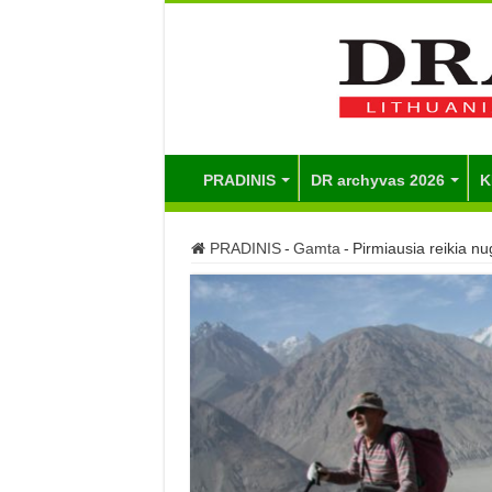
PRADINIS
DR archyvas 2026
K
PRADINIS
-
Gamta
-
Pirmiausia reikia nu