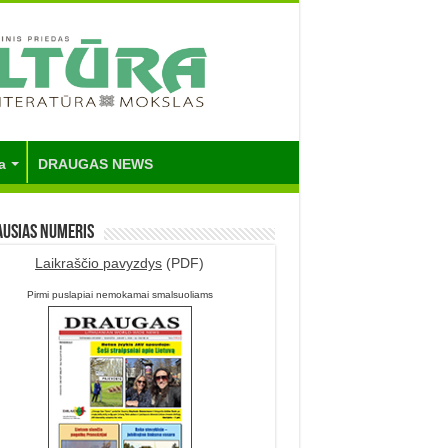
a
DRAUGAS NEWS
ausias numeris
Laikraščio pavyzdys
(PDF)
Pirmi puslapiai nemokamai smalsuoliams