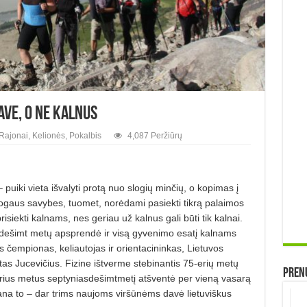
ave, o ne kalnus
-Rajonai
,
Kelionės
,
Pokalbis
4,087 Peržiūrų
 puiki vieta išvalyti protą nuo slogių minčių, o kopimas į
mogaus savybes, tuomet, norėdami pasiekti tikrą palaimos
iekti kalnams, nes geriau už kalnus gali būti tik kalnai.
sdešimt metų apsprendė ir visą gyvenimo esatį kalnams
s čempionas, keliautojas ir orientacininkas, Lietuvos
as Jucevičius. Fizine ištverme stebinantis 75-erių metų
Prenu
kerius metus septyniasdešimtmetį atšventė per vieną vasarą
na to – dar trims naujoms viršūnėms davė lietuviškus