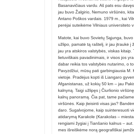
Basanavičiaus vardu. Aš pats esu davęs 
jau buvo Žalgirio, Nemuno viršūnės, kita
Antano Poškos vardais. 1979 m., kai Viln
perėjai suteikėme Vilniaus universiteto 
Matote, kai buvo Sovietų Sąjunga, buvo tok
užlipo, pamatė tą raštelį, ir jau įtraukė į
jau yra atskiros valstybės, viskas kitaip
lietuviškais pavadinimais, ir visos jos yr
dabar reikia tos valstybės nutarimo, o tos 
Pavyzdžiui, mūsų pati garbingiausia M. K.
vietoje. Pradėjus kopti iš Liangaro gyve
Afganistanas, už kokių 50 km – jau Pakis
kalnyną. Taigi užlipęs į Čiurlionio viršū
kalnų panoramą. Čia pat, tame pačiame 
viršūnės. Kaip įteisinti visas jas? Bandėm
daro. Sugalvojome, kaip suinteresuoti vi
atidarymą
Karakole (Karakolas – miestas š
rengiami žygiai į Tianšanio kalnus – aut.
mes išreiškėme norą geografiškai įamžint