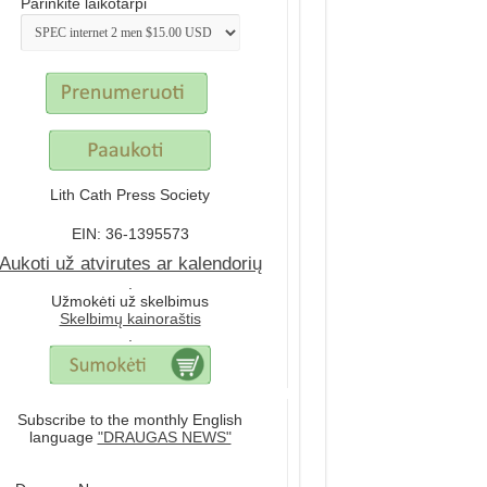
Parinkite laikotarpi
Lith Cath Press Society
EIN: 36-1395573
Aukoti už atvirutes ar kalendorių
.
Užmokėti už skelbimus
Skelbimų kainoraštis
.
Subscribe to the monthly English
language
"DRAUGAS NEWS"