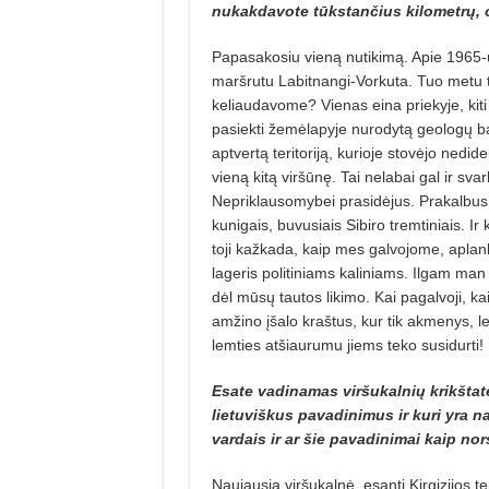
nukakdavote tūkstančius kilometrų, o
Papasakosiu vieną nutikimą. Apie 1965-u
maršrutu Labitnangi-Vorkuta. Tuo metu t
keliaudavome? Vienas eina priekyje, kiti
pasiekti žemėlapyje nurodytą geologų ba
aptvertą teritoriją, kurioje stovėjo nedid
vieną kitą viršūnę. Tai nelabai gal ir sva
Nepriklausomybei prasidėjus. Prakalbus 
kunigais, buvusiais Sibiro tremtiniais. 
toji kažkada, kaip mes galvojome, aplank
lageris politiniams kaliniams. Ilgam man 
dėl mūsų tautos likimo. Kai pagalvoji, kai
amžino įšalo kraštus, kur tik akmenys, le
lemties atšiaurumu jiems teko susidurti!
Esate vadinamas viršukalnių krikštatėv
lietuviškus pavadinimus ir kuri yra na
vardais ir ar šie pavadinimai kaip no
Naujausia viršukalnė, esanti Kirgizijos te