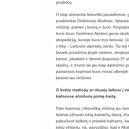
poslinkių.
O kaip atsiranda lietuviški pavadinimai, g
pradininkai Gediminas Akstinas, Vytauta
viršūnę, pateko į laviną ir žuvo. Kirgizi
kuris buvo Gedimino Akstino geras studi
ekspediciją, kurioje buvo trys lietuviai.
o kitą – Lietuvos alpinistų vardu. Tai toj
beveik privaloma įkopti visiems, atvykus
kartus, įskaitant ir šiemet įkopusius 37
skaičių, ir mums tai jau kaip alpinizmo pa
pastarasis kopimas buvo noras atkreipti 
įteisinti tas viršūnes.
O kokių tradicijų ar ritualų laikosi į 
kalnuose atsiduria pirmą kartą.
Pats kopimas į lietuvišką viršūnę jau ta
būtinai užtrauki tokią kalniečių dainą „K
pabučiuoti ledkirtį ir prisiekti kalnams,
tokių viršūnių, na, pavyzdžiui, kad ir Aks