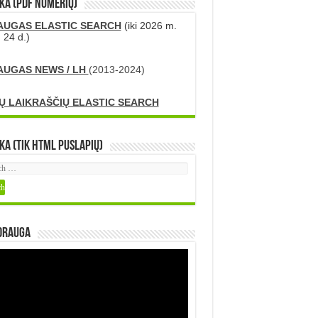
KA (PDF numerių)
AUGAS ELASTIC SEARCH
(iki 2026 m.
 24 d.)
AUGAS NEWS / LH
(2013-2024)
Ų LAIKRAŠČIŲ ELASTIC SEARCH
ka (tik HTML puslapių)
DRAUGA