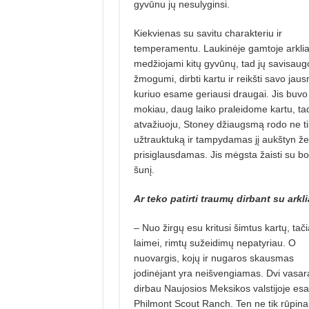
gyvūnu jų nesulyginsi.
Kiek­vienas su savitu charakteriu ir
temperamentu. Laukinėje gamtoje arklia
medžiojami kitų gyvūnų, tad jų savi­saugos
žmogumi, dirbti kartu ir reikšti savo ja
kuriuo esame geriausi draugai. Jis buvo v
mokiau, daug laiko praleidome kar­tu, tad ti
atvažiuoju, Stoney džiaugsmą rodo ne ti
užtrauktuką ir tampydamas jį aukštyn ž
prisiglausdamas. Jis mėgsta žaisti su bota
šunį.
Ar teko patirti traumų dirbant su arkl
– Nuo žirgų esu kritusi šimtus kartų, tači
laimei, rimtų sužeidimų nepatyriau. O
nuovargis, kojų ir nugaros skausmas
jodinėjant yra neišvengiamas. Dvi vasar
dirbau Naujosios Meksikos valstijoje esan
Phil­mont Scout Ranch. Ten ne tik rūpina