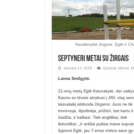
Kasdienybė žirgyne. Eglė ir 
Septyneri metai su žirgais
January 13, 2018
Gyvūnai
,
Menas
,
M
Laima Smilgytė.
21-erių metų Eglė Keturakytė, dar vaikys
Kauno su tėvais atvykusi į JAV, visą sav
laisva­laikį atiduoda žirgams. Juos ne tik
treniruoja, išjodinėja, prižiūri, bet kartu ir
žaidžia, ir kalbasi. Tiek angliškai, tiek
lietuviškai. „Ir arkliai puikiai mane supran
šypsosi Eglė, jau 7-erius metus savo gy