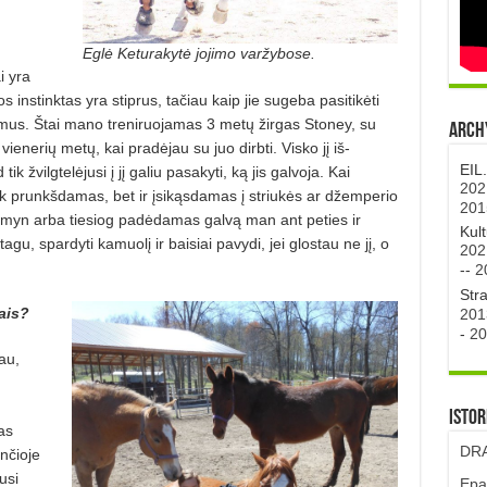
Eglė Keturakytė jojimo varžybose.
i yra
 instinktas yra stiprus, tačiau kaip jie sugeba pasitikėti
usmus. Štai mano treniruojamas 3 metų žirgas Stoney, su
Archy
ienerių metų, kai pradėjau su juo dirbti. Visko jį iš­
EIL
k žvilgtelėjusi į jį galiu pa­sakyti, ką jis galvoja. Kai
202
k prunkšdamas, bet ir įsikąsdamas į striukės ar džemperio
201
emyn arba tiesiog padėdamas galvą man ant peties ir
Kul
gu, spardyti kamuolį ir baisiai pavydi, jei glostau ne jį, o
202
--
2
Str
iais?
201
-
20
au,
Istor
as
DRA
­čioje
usi
Epa