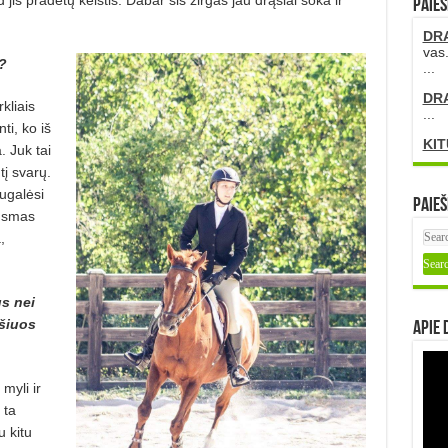
PAIEŠ
DR
vas.
?
...
DR
kliais
...
ti, ko iš
KIT
. Juk tai
tį svarų.
Nugalėsi
Paieš
ausmas
,
us nei
šiuos
Apie 
 myli ir
 ta
 kitu