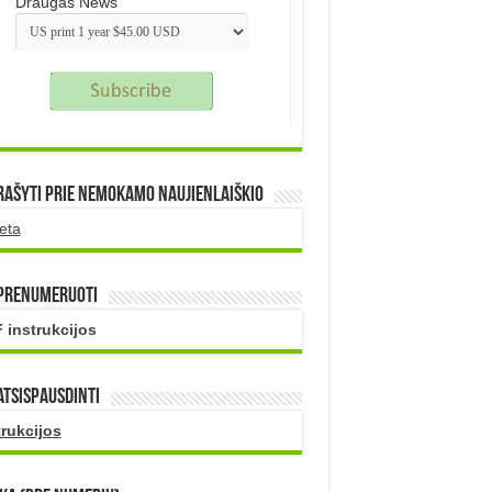
Draugas News
rašyti prie nemokamo naujienlaiškio
eta
 prenumeruoti
 instrukcijos
atsispausdinti
trukcijos