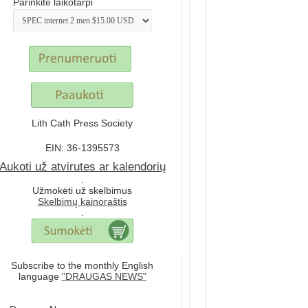
Parinkite laikotarpi
Lith Cath Press Society
EIN: 36-1395573
Aukoti už atvirutes ar kalendorių
.
Užmokėti už skelbimus
Skelbimų kainoraštis
.
Subscribe to the monthly English
language
"DRAUGAS NEWS"