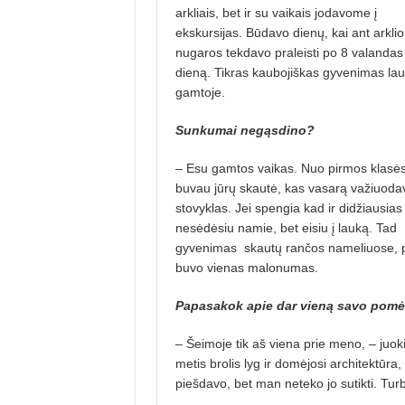
arkliais, bet ir su vaikais jodavome į
ekskursijas. Būdavo dienų, kai ant arklio
nugaros tekdavo praleisti po 8 valandas
dieną. Tikras kaubojiškas gyvenimas lau
gamtoje.
Sunkumai negąsdino?
– Esu gamtos vaikas. Nuo pirmos klasė
buvau jūrų skautė, kas vasarą važiuoda
stovyklas. Jei spengia kad ir didžiausias 
nesėdėsiu namie, bet eisiu į lauką. Tad
gyvenimas
skautų rančos nameliuose, pro
buvo vienas malonumas.
Papasakok apie dar vieną savo pomėg
– Šeimoje tik aš viena prie meno, – juok
metis brolis lyg ir domėjosi architektūra
piešdavo, bet man neteko jo sutikti. Turb