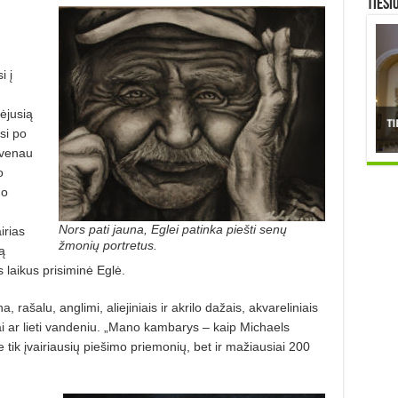
TIESI
i į
­jusią
si po
yvenau
o
uo
Nors pati jauna, Eglei patinka piešti senų
irias
žmonių portretus.
ą
s laikus prisiminė Eglė.
 rašalu, anglimi, aliejiniais ir akrilo dažais, akvareliniais
ai ar lieti vandeniu. „Mano kambarys – kaip Michaels
e tik įvairiausių piešimo priemonių, bet ir mažiausiai 200