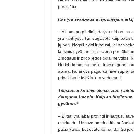
per kliūtis.
Kas yra svarbiausia išjodinėjant arklį
– Vienas pagrindinių dalykų dirbant su ar
yra kantrybė. Turi sugalvoti, kaip paaiškin
jų nori. Negali pykti ir bausti, jei nesiseka
laukinis gyvūnas. Ir jis sveria per tūkstan
Žmo­gaus ir žirgo jėgos tikrai nelygios. 
tik dirbdamas su meile. Ir koks geras j
apima, kai arklys pagaliau tave supranta
pripažįsta ir leidžia jam vadovauti.
Tikriausiai kitomis akimis žiūri į arkli
dauguma žmonių. Kaip apibūdintum 
gyvūnus?
– Žirgai yra labai protingi ir jautrūs. Tave
atsiduoda. Už tave bando. Jūs nešnekat
pačia kalba, bet esate komanda. Su jokiu