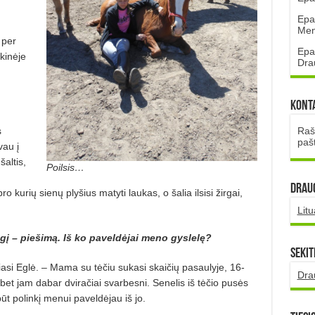
Epa
Mena
 per
Epa
kinėje
Dra
Kont
Rašt
s
paš
vau į
šaltis,
Poilsis…
DRAUG
 kurių sienų plyšius matyti laukas, o šalia ilsisi žirgai,
Lit
į – piešimą. Iš ko paveldėjai meno gyslelę?
Sekit
iasi Eglė. – Mama su tėčiu sukasi skaičių pasaulyje, 16-
Dra
, bet jam dabar dviračiai svarbesni. Senelis iš tėčio pusės
ūt polinkį menui paveldėjau iš jo.