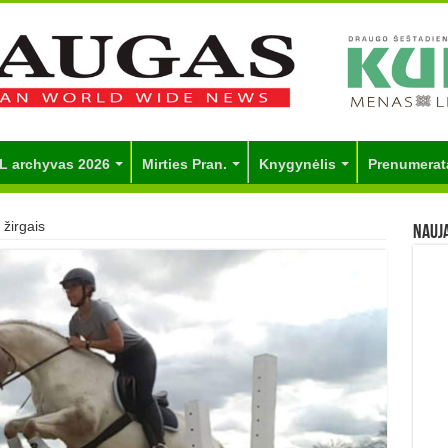
L archyvas 2026
Mirties Pran.
Knygynėlis
Prenumerat
 žirgais
Nauj