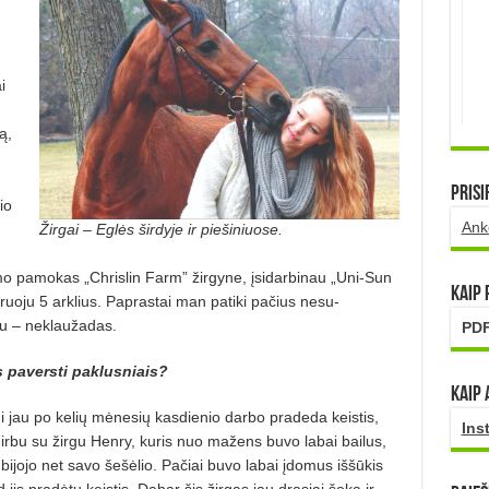
i
ą,
.
Prisi
io
Ank
Žirgai – Eglės širdyje ir piešiniuose.
mo pamokas „Chrislin Farm” žirgyne, įsidarbinau „Uni-Sun
Kaip
iruoju 5 arklius. Paprastai man patiki pačius nesu­
nu – neklaužadas.
PDF
s paversti paklusniais?
Kaip 
ni jau po kelių mėnesių kasdienio darbo pradeda keistis,
Ins
dirbu su žirgu Henry, kuris nuo mažens buvo labai bailus,
 bijojo net savo šešėlio. Pačiai buvo labai įdomus iš­šūkis
jis pradėtų keistis. Dabar šis žirgas jau drąsiai šoka ir