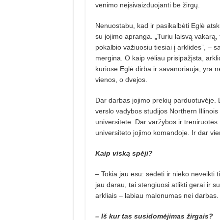
venimo neįsivaizduojanti be žirgų.
Nenuostabu, kad ir pasikalbėti Eglė ats
su jojimo apranga. „Turiu laisvą vakarą,
pokalbio važiuosiu tiesiai į arklides”, – s
mergina. O kaip vėliau prisipažįsta, arkli
kuriose Eglė dirba ir sa­vanoriauja, yra n
vienos, o dvejos.
Dar darbas jojimo prekių parduotuvėje. 
verslo vadybos studijos Northern Illinois
universitete. Dar varžybos ir treniruotės
universiteto jojimo komandoje. Ir dar vie
Kaip viską spėji?
– Tokia jau esu: sėdėti ir nieko neveikti 
jau darau, tai stengiuosi atlikti gerai ir 
arkliais – labiau malonumas nei darbas.
– Iš kur tas susidomėjimas žirgais?