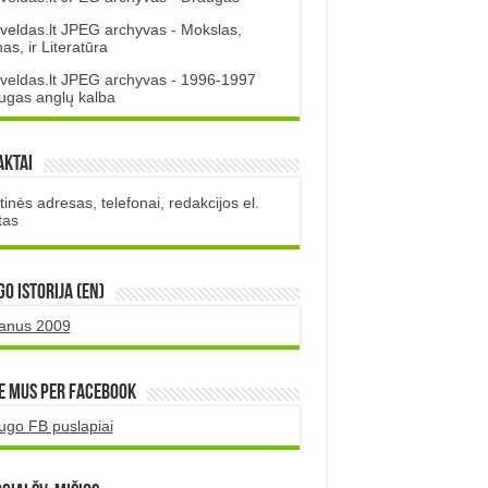
veldas.lt JPEG archyvas - Mokslas,
s, ir Literatūra
veldas.lt JPEG archyvas - 1996-1997
ugas anglų kalba
aktai
inės adresas, telefonai, redakcijos el.
tas
O istorija (EN)
uanus 2009
e mus per Facebook
ugo FB puslapiai