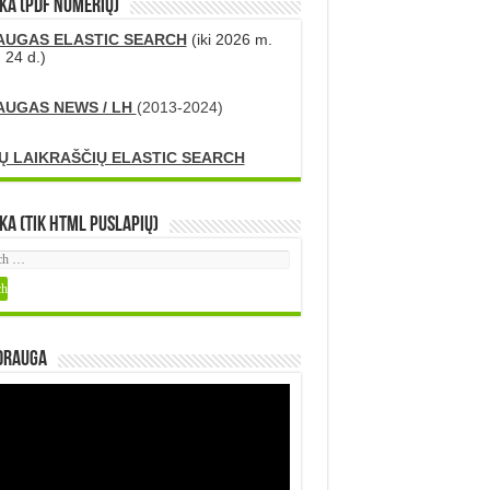
KA (PDF numerių)
AUGAS ELASTIC SEARCH
(iki 2026 m.
 24 d.)
AUGAS NEWS / LH
(2013-2024)
Ų LAIKRAŠČIŲ ELASTIC SEARCH
ka (tik HTML puslapių)
DRAUGA