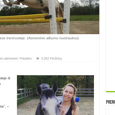
Chase treniruotėje. (Asmeninio albumo nuotraukos)
es ateiname!
,
Pokalbis
5,052 Peržiūrų
tėje iš
o
Prenu
ta”, –
­