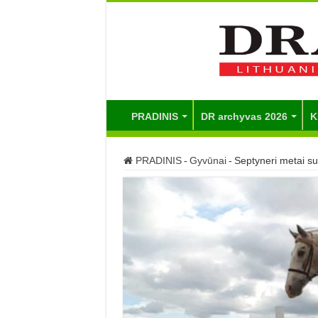
PRADINIS
DR archyvas 2026
K
PRADINIS
-
Gyvūnai
-
Septyneri metai su