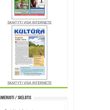
SKAITYTI VISĄ INTERNETE
SKAITYTI VISĄ INTERNETE
meruoti / Skelbtis