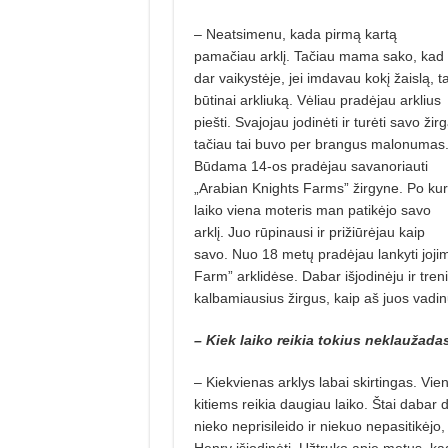
– Neatsimenu, kada pirmą kartą
pamačiau arklį. Tačiau mama sako, kad
dar vaikystėje, jei imdavau kokį žaislą, ta
būtinai arkliuką. Vėliau pradėjau arklius
piešti. Svajojau jodinėti ir turėti savo žirg
tačiau tai buvo per brangus malonumas
Bū­dama 14-os pradėjau savanoriauti
„Arabian Knights Farms” žirgyne. Po kur
laiko viena moteris man pa­tikėjo savo
arklį. Juo rūpinausi ir prižiūrėjau kaip
savo. Nuo 18 metų pradėjau lankyti joji
Farm” arklidėse. Dabar išjodinėju ir tren
kalbamiausius žirgus, kaip aš juos vadi
– Kiek laiko reikia tokius neklaužada
– Kiekvienas arklys labai skirtingas. Vie
kitiems reikia daugiau laiko. Štai dabar 
nieko neprisileido ir niekuo nepasitikėjo,
Henry išjodinėti. Užtruko apie metus, kad 