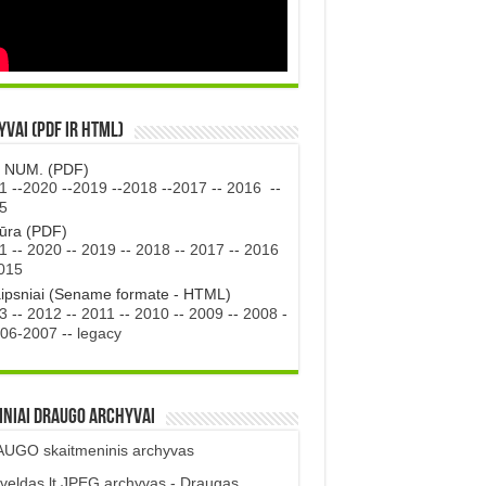
vai (PDF ir HTML)
. NUM. (PDF)
1
--
2020
--
2019
--
2018
--
2017
--
2016
--
5
tūra (PDF)
1
--
2020
--
2019
--
2018
--
2017
--
2016
015
aipsniai (Sename formate - HTML)
3
--
2012
--
2011
--
2010
--
2009
--
2008
-
06-2007
--
legacy
iniai DRAUGO Archyvai
UGO skaitmeninis archyvas
veldas.lt JPEG archyvas - Draugas