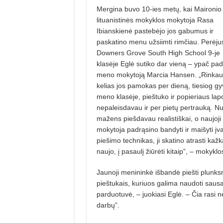
Mergina buvo 10-ies metų, kai Maironio
lituanistinės mokyklos mokytoja Rasa
Ibianskienė pastebėjo jos gabumus ir
paskatino menu užsiimti rimčiau. Perėjus
Downers Grove South High School 9-je
klasėje Eglė sutiko dar vieną – ypač padė
meno mokytoją Marcia Hansen. „Rinkau
kelias jos pamokas per dieną, tiesiog g
meno klasėje, pieštuko ir popieriaus lap
nepaleisdavau ir per pietų pertrauką. N
mažens piešdavau realistiškai, o naujoji
mokytoja padrąsino bandyti ir maišyti įva
piešimo technikas, ji skatino atrasti kažk
naujo, į pasaulį žiūrėti kitaip”, – mokyklo
Jaunoji menininkė išbandė pieš­ti plunksna,
pieštukais, kuriuos galima naudoti saus
parduotuvė, – juokiasi Eglė. – Čia rasi n
darbų”.