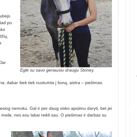
kubėjo
 tad po
ako
džių,
e
Dar
Eglė su savo geriausiu draugu Stoney.
na, dabar šiek tiek nustumta į šoną, aistra – piešimas.
tiesiog nemoku. Gal ir per daug visko apsiimu daryti, bet jei
su meile, nes esu labai reikli sau. O piešimas ir darbas su