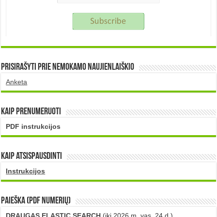
Prisirašyti prie nemokamo naujienlaiškio
Anketa
Kaip prenumeruoti
PDF instrukcijos
Kaip atsispausdinti
Instrukcijos
PAIEŠKA (PDF numerių)
DRAUGAS ELASTIC SEARCH
(iki 2026 m. vas. 24 d.)