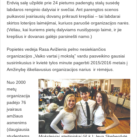
Erdvią salę užpildė prie 24 pietums padengtų stalų susėdę
labdaros renginio dalyviai ir svečiai. Ant parengtos scenos
puikavosi įvairiausių dovanų prikrauti krepšiai – tai labdarai
skirtos loterijos laimėjimai, kuriuos paruošė organizacijos narės.
(Vėliau, kai kuriems pietų dalyviams nusišypsojo laimė, ir jie
krepšius ir dovanas galėjo parsinešti namo.)
Popietės vedėja Rasa Avižienis pelno nesiekiančios
organizacijos „Vaiko vartai į mokslą” vardu pasveikino gausiai
susirinkusius ir kvietė tylos minute pagerbti 2015/2016 metais į
Amžinybę iškeliavusius organizacijos narius ir rėmėjus.
Nuo 2000
metų
organizacija
padėjo 76
įvairaus
amžiaus
asmenims
(daugiausia
studentams
Moksleiviai ateitininkai (iš k.): Ieva Skeberdytė,