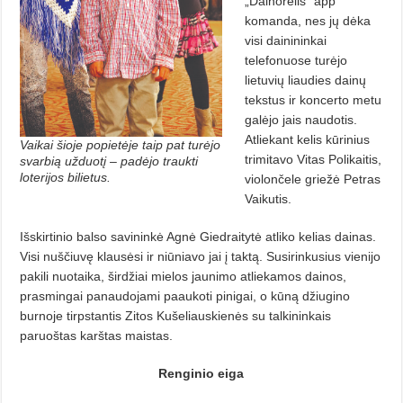
„Dainorėlis” app
komanda, nes jų dėka
visi dainininkai
telefonuose turėjo
lietuvių liaudies dainų
tekstus ir koncerto metu
galėjo jais naudotis.
Atliekant kelis kūrinius
Vaikai šioje popietėje taip pat turėjo
trimitavo Vitas Polikaitis,
svarbią užduotį – padėjo traukti
loterijos bilietus.
violončele griežė Petras
Vaikutis.
Išskirtinio balso savininkė Agnė Giedraitytė atliko kelias dainas.
Visi nuščiuvę klausėsi ir niūniavo jai į taktą. Susirinkusius vienijo
pakili nuotaika, širdžiai mielos jaunimo atliekamos dainos,
prasmingai panaudojami paaukoti pinigai, o kūną džiugino
burnoje tirpstantis Zitos Kušeliauskienės su talkininkais
paruoštas karštas maistas.
Renginio eiga