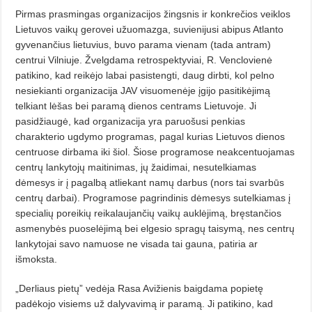
Pirmas prasmingas organizacijos žingsnis ir konkrečios veiklos
Lietuvos vaikų gerovei užuomazga, suvienijusi abipus Atlanto
gyvenančius lietuvius, buvo parama vienam (tada antram)
centrui Vilniuje. Žvelgdama retrospektyviai, R. Venclovienė
patikino, kad reikėjo labai pasistengti, daug dirbti, kol pelno
nesiekianti organizacija JAV visuomenėje įgijo pasitikėjimą
telkiant lėšas bei paramą dienos centrams Lietuvoje. Ji
pasidžiaugė, kad organizacija yra paruošusi penkias
charakterio ugdymo programas, pagal kurias Lietuvos dienos
centruose dirbama iki šiol. Šiose programose neakcentuojamas
centrų lankytojų maitinimas, jų žaidimai, nesutelkiamas
dėmesys ir į pagalbą atliekant namų darbus (nors tai svarbūs
centrų darbai). Programose pagrindinis dėmesys sutelkiamas į
specialių poreikių reikalaujančių vaikų auklėjimą, bręstančios
asmenybės puoselėjimą bei elgesio spragų taisymą, nes centrų
lankytojai savo namuose ne visada tai gauna, patiria ar
išmoksta.
„Derliaus pietų” vedėja Rasa Avižienis baigdama popietę
padėkojo visiems už dalyvavimą ir paramą. Ji patikino, kad