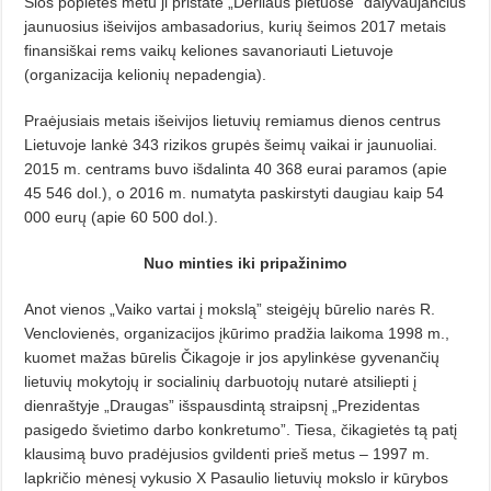
Šios popietės metu ji pristatė „Derliaus pietuose” dalyvaujančius
jaunuosius išeivijos ambasadorius, kurių šeimos 2017 metais
finansiškai rems vaikų keliones savanoriauti Lietuvoje
(organizacija kelionių nepadengia).
Praėjusiais metais išeivijos lietuvių remiamus dienos centrus
Lietuvoje lankė 343 rizikos grupės šeimų vaikai ir jaunuoliai.
2015 m. centrams buvo išdalinta 40 368 eurai paramos (apie
45 546 dol.), o 2016 m. numatyta paskirstyti daugiau kaip 54
000 eurų (apie 60 500 dol.).
Nuo minties iki pripažinimo
Anot vienos „Vaiko vartai į mokslą” steigėjų būrelio narės R.
Venclovienės, organizacijos įkūrimo pradžia laikoma 1998 m.,
kuomet mažas būrelis Čikagoje ir jos apylinkėse gyvenančių
lietuvių mokytojų ir socialinių darbuotojų nutarė atsiliepti į
dienraštyje „Draugas” išspausdintą straipsnį „Prezidentas
pasigedo švietimo darbo konkretumo”. Tiesa, čikagietės tą patį
klausimą buvo pradėjusios gvildenti prieš metus – 1997 m.
lapkričio mėnesį vykusio X Pasaulio lietuvių mokslo ir kūrybos