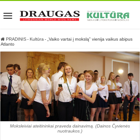
PRADINIS
-
Kultūra
-
„Vaiko vartai į mokslą” vienija vaikus abipus
Atlanto
Moksleiviai ateitininkai praveda dainavimą. (Dainos Čyvienės
nuotraukos.)