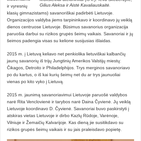
Gilius Aleksa ir Aistė Kavaliauskaitė.
ir vyresnių
klasių gimnazistams) savanoriškai padirbėti Lietuvoje.
Organizacijos valdyba jiems tarpininkavo ir koordinavo jų veiklą
dienos centruose Lietuvoje. Būsimus savanorius organizacija
paruošia darbui su rizikos grupės šeimų vaikais. Savanoriai ir jų
šeimos padengia visas su kelione susijusias išlaidas.
2015 m. į Lietuvą keliavo net penkiolika lietuviškai kalbančių
jaunų savanorių iš trijų Jungtinių Amerikos Valstijų miestų:
Čikagos, Detroito ir Philadelphijos. Trys merginos savanoriavo
po du kartus, o iš kai kurių šeimų net du ar trys jaunuoliai
vienas po kito vyko į Lietuvą.
2015 m. jaunimą savanoriavimui Lietuvoje paruošė valdybos
narė Rita Venclovienė ir tarybos narė Daina Čyvienė. Jų veiklą
Lietuvoje koordinavo D. Čyvienė. Savanoriai buvo paskirstyti į
atskiras vietas Lietuvoje ir dirbo Kazlų Rūdoje, Varėnoje,
Vilniuje ir Žemaičių Kalvarijoje. Kas dieną jie susitikdavo su
rizikos grupės šeimų vaikais ir su jais praleisdavo popietę.