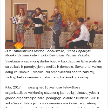
Iš k.: smuikininkės Marisa Sadauskaitė, Tessa Papartytė,
Monika Satkauskaitė ir violončelininkas Paulius Vaikutis.
Svarbiausia savanorių darbe buvo – kuo daugiau laiko praleisti
su vaikais ir parodyti jiems meilės ir dėmesio. Savanoriai vaikus
daug ko išmokė – visokiausių amerikietiškų sporto žaidimų,
žodžių, bet savanoriai ir patys daug ko išmoko iš vaikų.
Kitą, 2017 m., vasarą net 16 įvairiose lietuviškose
organizacijose veikiančių savanorių jaunuolių į Lietuvą lydės ir
globos organizacijos narė, pedagogė Viktutė Siliūnienė, kuri ir
anksčiau su kitais jaunais savanoriais yra keliavusi į Lietuvą.