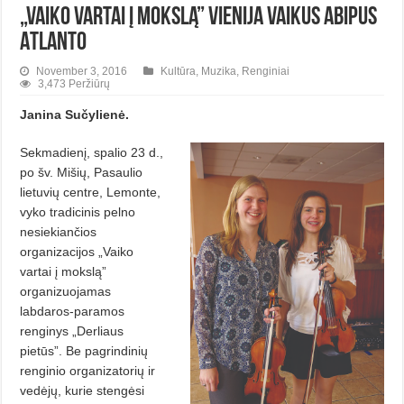
„Vaiko vartai į mokslą” vienija vaikus abipus
Atlanto
November 3, 2016
Kultūra
,
Muzika
,
Renginiai
3,473 Peržiūrų
Janina Sučylienė.
Sekmadienį, spalio 23 d.,
po šv. Mišių, Pasaulio
lietuvių centre, Lemonte,
vyko tradicinis pelno
nesiekiančios
organizacijos „Vaiko
vartai į mokslą”
organizuojamas
labdaros-paramos
renginys „Derliaus
pietūs”. Be pagrindinių
renginio organizatorių ir
vedėjų, kurie stengėsi