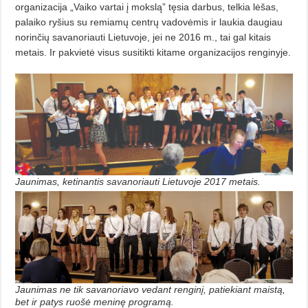
organizacija „Vaiko vartai į mokslą” tęsia darbus, telkia lėšas,
palaiko ryšius su remiamų centrų vadovėmis ir laukia daugiau
norinčių savanoriauti Lietuvoje, jei ne 2016 m., tai gal kitais
metais. Ir pakvietė visus susitikti kitame organizacijos renginyje.
Jaunimas, ketinantis savanoriauti Lietuvoje 2017 metais.
Jaunimas ne tik savanoriavo vedant renginį, patiekiant maistą,
bet ir patys ruošė meninę programą.