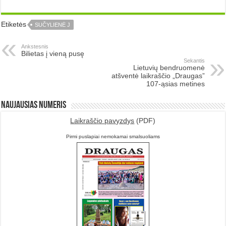
Etiketės
SUČYLIENĖ J
Ankstesnis
Bilietas į vieną pusę
Sekantis
Lietuvių bendruomenė
atšventė laikraščio „Draugas”
107-ąsias metines
Naujausias numeris
Laikraščio pavyzdys
(PDF)
Pirmi puslapiai nemokamai smalsuoliams