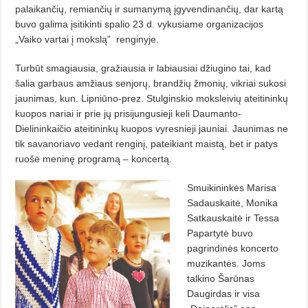
palaikančių, remiančių ir sumanymą įgyvendinančių, dar kartą
buvo galima įsitikinti spalio 23 d. vykusiame organizacijos
„Vaiko vartai į mokslą” renginyje.
Turbūt smagiausia, gražiausia ir labiausiai džiugino tai, kad
šalia garbaus amžiaus senjorų, brandžių žmonių, vikriai sukosi
jaunimas, kun. Lipniūno-prez. Stulginskio moksleivių ateitininkų
kuopos nariai ir prie jų prisijungusieji keli Daumanto-
Dielininkaičio ateitininkų kuopos vyresnieji jauniai. Jaunimas ne
tik savanoriavo vedant renginį, pateikiant maistą, bet ir patys
ruošė meninę programą – koncertą.
Smuikininkės Marisa
Sadauskaitė, Monika
Satkauskaitė ir Tessa
Papartytė buvo
pagrindinės koncerto
muzikantės. Joms
talkino Šarūnas
Daugirdas ir visa