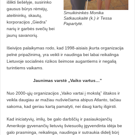
išlikti šešėlyje, susirinko
gausus būrys rėmėjų,
Smuikininkės Monika
ateitininkų, skautų,
Satkauskaitė (k.) ir Tessa
korporacijos „Giedra”
Papartytė.
narių ir garbės svečių bei
jaunų savanorių.
Išeivijos palaikymas rodo, kad 1998-aisiais įkurta organizacija
pelnė pripažinimą, yra veikli ir naudinga bei labai reikalinga
Lietuvoje socialinės rizikos šeimose augantiems ir negalią
turintiems vaikams.
Jaunimas varstė „Vaiko vartus…”
Nuo 2000-ųjų organizacijos „Vaiko vartai į mokslą” ištakos ir
veikla daugiau ar mažiau nušviečiama abipus Atlanto, tačiau
sakoma, kad geriau kartą pamatyti, nei daug kartų išgirsti.
Kad iniciatyvių, imlių, be galo darbščių ir pasiaukojančių
Amerikoje gyvenančių lietuvių šviesuolių įgyvendinta idėja be
galo prasminga, reikalinga, naudinga ir sutraukia didelį būrį