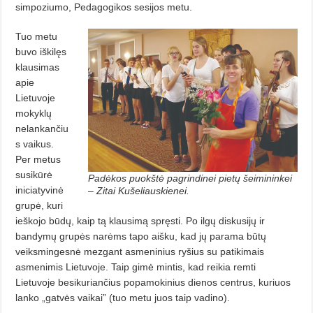
simpoziumo, Pedagogikos sesijos metu.
Tuo metu
buvo iškilęs
klausimas
apie
Lietuvoje
mokyklų
nelankančiu
s vaikus.
Per metus
susikūrė
Padėkos puokštė pagrindinei pietų šeimininkei
iniciatyvinė
– Zitai Kušeliauskienei.
grupė, kuri
ieškojo būdų, kaip tą klausimą spręsti. Po ilgų diskusijų ir
bandymų grupės narėms tapo aišku, kad jų parama būtų
veiksmingesnė mezgant asmeninius ryšius su patikimais
asmenimis Lietuvoje. Taip gimė mintis, kad reikia remti
Lietuvoje besikuriančius popamokinius dienos centrus, kuriuos
lanko „gatvės vaikai” (tuo metu juos taip vadino).