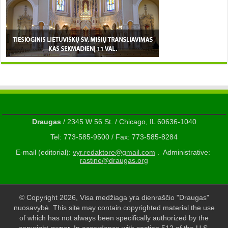
Draugas
/ 2345 W 56 St. / Chicago, IL 60636-1040
Tel: 773-585-9500 / Fax: 773-585-8284
E-mail (editorial):
vyr.redaktore@gmail.com
. Administrative:
rastine@draugas.org
© Copyright 2026, Visa medžiaga yra dienraščio "Draugas"
nuosavybė. This site may contain copyrighted material the use
of which has not always been specifically authorized by the