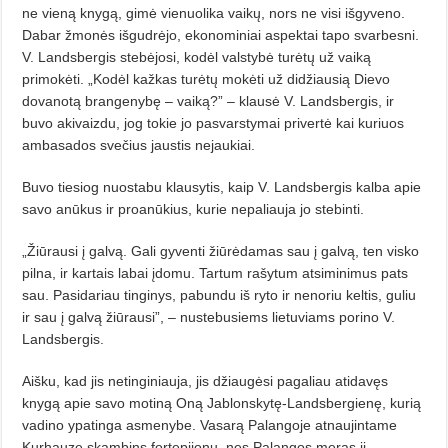
ne vieną kny­gą, gimė vienuolika vaikų, nors ne visi išgyveno.
Dabar žmonės išgudrėjo, ekonominiai aspektai tapo svarbesni.
V. Landsbergis stebėjosi, kodėl valstybė turėtų už vaiką
primokėti. „Kodėl kažkas turėtų mokėti už didžiausią Dievo
dovanotą brangenybę – vaiką?” – klausė V. Landsbergis, ir
buvo akivaizdu, jog tokie jo pasvarstymai privertė kai kuriuos
ambasados svečius jaustis nejaukiai.
Buvo tiesiog nuostabu klausytis, kaip V. Landsbergis kalba apie
savo anūkus ir proanūkius, kurie nepaliauja jo stebinti.
„Žiūrausi į galvą. Gali gyventi žiūrėdamas sau į galvą, ten visko
pilna, ir kartais labai įdomu. Tartum rašytum atsiminimus pats
sau. Pasidariau tinginys, pabundu iš ryto ir nenoriu keltis, guliu
ir sau į galvą žiūrausi”, – nustebusiems lietuviams porino V.
Landsbergis.
Aišku, kad jis netinginiauja, jis džiaugėsi pagaliau atidavęs
knygą apie savo motiną Oną Jablonskytę-Landsbergienę, kurią
vadino ypatinga asmenybe. Vasarą Palangoje atnaujintame
Kurhauze skambins fortepijonu, nes Palangos meras jį