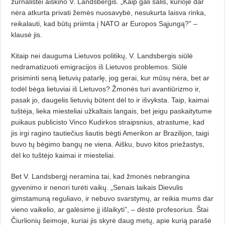
žurnalistei aiškino V. Landsbergis. „Kaip gali šalis, kurioje dar
nėra atkurta privati žemės nuosavybė, nesukurta laisva rinka,
reikalauti, kad būtų priimta į NATO ar Europos Sąjungą?” –
klausė jis.
Kitaip nei dauguma Lietuvos politikų, V. Landsbergis siūlė
nedramatizuoti emigracijos iš Lietuvos problemos. Siūlė
prisiminti seną lietuvių patarlę, jog gerai, kur mūsų nėra, bet ar
todėl bėga lietuviai iš Lietuvos? Žmonės turi avantiūrizmo ir,
pasak jo, daugelis lietuvių būtent dėl to ir išvyksta. Taip, kaimai
tuštėja, lieka miesteliai užkaltais langais, bet jeigu paskaitytume
puikaus publicisto Vin­co Kudirkos straipsnius, atrastume, kad
jis
irgi
ragino tautiečius liautis bėgti Amerikon ar Brazilijon, taigi
buvo tų bėgimo bangų ne viena. Aišku, buvo kitos priežastys,
dėl ko tuštėjo kaimai ir miesteliai.
Bet V. Landsbergį neramina tai, kad žmonės nebrangina
gyvenimo ir nenori turėti vaikų. „Senais laikais Dievulis
gimstamuną reguliavo, ir nebuvo svarstymų, ar reikia mums dar
vieno vaikelio, ar galėsime jį išlaikyti”, – dėstė profesorius. Štai
Čiurlionių šeimoje, kuriai jis skyrė daug metų, apie kurią parašė