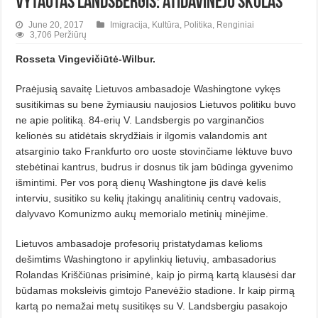
Vytautas Landsbergis: atidavinėju skolas
June 20, 2017
Imigracija
,
Kultūra
,
Politika
,
Renginiai
3,706 Peržiūrų
Rosseta
Vingevičiūtė-Wilbur.
Praėjusią savaitę Lietuvos ambasadoje Washingtone vykęs
susitikimas su bene žymiausiu naujosios Lietuvos politiku buvo
ne apie politiką. 84-erių V. Landsbergis po varginančios
kelionės su atidėtais skrydžiais ir ilgomis valandomis ant
atsarginio tako Frankfurto oro uoste stovinčiame lėktuve buvo
stebėtinai kantrus, budrus ir dosnus tik jam būdinga gyvenimo
išmintimi. Per vos porą dienų Washingtone jis davė kelis
interviu, susitiko su kelių įtakingų analitinių centrų vadovais,
dalyvavo Komunizmo aukų memorialo metinių minėjime.
Lietuvos ambasadoje profesorių pristatydamas kelioms
dešimtims Washingtono ir apylinkių lietuvių, ambasadorius
Rolandas Kriščiūnas prisiminė, kaip jo pirmą kartą klausėsi dar
būdamas moksleivis gimtojo Panevėžio stadione. Ir kaip pirmą
kartą po nemažai metų susitikęs su V. Landsbergiu pasakojo