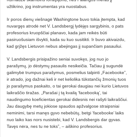
užtikrino, jog instrumentas yra nuostabus.
Ir poros dienų viešnagė Washingtone buvo tokia įtempta, kad
nuvargęs atrodė net V. Landsbergį lydėjęs sargybinis, o pats
profesorius kruopščiai planavo, kada jam reikės būti
pasiruošusiam išvykti, kada su kuo susitikti. Ir buvo akivaizdu,
kad grįžęs Lietuvon nebus abejingas jį supančiam pasauliui.
V. Landsbergis prisipažino seniai suvokęs, jog nuo jo
parašymų, jo dėstymų pasaulis nesikeičia. Tačiau jį sugundė
galimybė trumpus parašymus, posmelius talpinti „Facebooke”,
ir atrado, jog dažnai keli ir net keliolika tūkstančių žmonių tuos
jo parašymus paskaito, o tai gerokai daugiau nei kurio Lietuvos
laikraščio tiražas. „Parašai į tą kvailą ‘facebooką’, tai
naudingumo koeficientas gerokai didesnis nei rašyti laikraščiui.
Jau daugybę metų jokiose spaudos apžvalgose straipsniai
neminimi, tarsi manęs gyvo nebebūtų, betgi ‘facebooke’ laiks
nuo laiko kas nors nusistebi, kad V. Landsbergis dar gyvas.
Tavęs nėra, nes tu ne toks”, – aiškino profesorius.