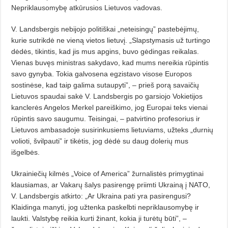
Nepriklausomybę atkūrusios Lietuvos vadovas.
V. Landsbergis nebijojo politiškai „neteisingų” pastebėjimų,
kurie sutrikdė ne vieną vietos lietuvį. „Slapstymasis už turtingo
dėdės, tikintis, kad jis mus apgins, buvo gėdingas reikalas.
Vienas buvęs ministras sakydavo, kad mums nereikia rūpintis
savo gynyba. Tokia galvosena egzistavo visose Europos
sostinėse, kad taip galima sutaupyti”, – prieš porą savaičių
Lietuvos spaudai sakė V. Landsbergis po garsiojo Vokietijos
kanclerės Angelos Merkel pareiškimo, jog Europai teks vienai
rūpintis savo saugumu. Teisingai, – patvirtino profesorius ir
Lietuvos ambasadoje susirinkusiems lietuviams, užteks „durnių
volioti, švilpauti” ir tikėtis, jog dėdė su daug dolerių mus
išgelbės.
Ukrainiečių kilmės „Voice of America” žurnalistės primygtinai
klausiamas, ar Vakarų šalys pasirengę priimti Ukrainą į NATO,
V. Landsbergis atkirto: „Ar Ukraina pati yra pasirengusi?
Klaidinga manyti, jog užtenka paskelbti nepriklausomy­bę ir
laukti. Valstybę reikia kurti žinant, kokia ji turėtų būti”, –