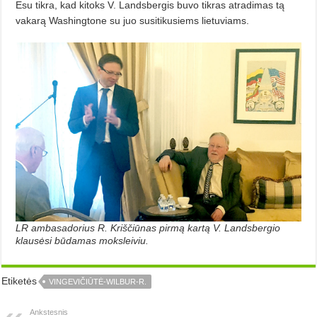
Esu tikra, kad kitoks V. Landsbergis buvo tikras atradimas tą
vakarą Washingtone su juo susitikusiems lietuviams.
LR ambasadorius R. Kriščiūnas pirmą kartą V. Landsbergio
klausėsi būdamas moksleiviu.
Etiketės
VINGEVIČIŪTĖ-WILBUR-R.
Ankstesnis