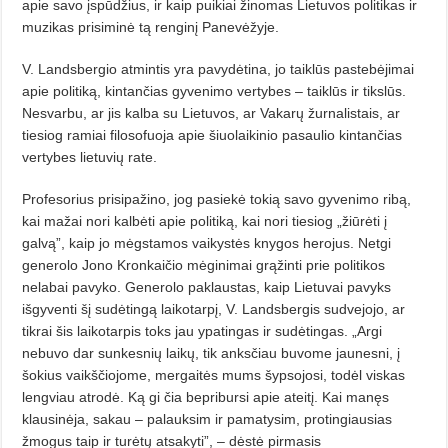
apie savo įspūdžius, ir kaip puikiai žinomas Lietuvos politikas ir
muzikas prisiminė tą renginį Panevėžyje.
V. Landsbergio atmintis yra pavydėtina, jo taiklūs pastebėjimai
apie politiką, kintančias gyvenimo vertybes – taiklūs ir tikslūs.
Nesvarbu, ar jis kalba su Lietuvos, ar Vakarų žurnalistais, ar
tiesiog ramiai filosofuoja apie šiuolaikinio pasaulio kintančias
vertybes lietuvių rate.
Profesorius prisipažino, jog pasiekė tokią savo gyvenimo ribą,
kai mažai nori kalbėti apie politiką, kai nori tiesiog „žiūrėti į
galvą”, kaip jo mėgstamos vaikystės knygos herojus. Netgi
generolo Jono Kronkaičio mėginimai grąžinti prie politikos
nelabai pavyko. Generolo paklaustas, kaip Lietuvai pavyks
išgyventi šį sudėtingą laikotarpį, V. Landsbergis sudvejojo, ar
tikrai šis laikotarpis toks jau ypatingas ir sudėtingas. „Argi
nebuvo dar sunkesnių laikų, tik anksčiau buvome jaunesni, į
šokius vaikščiojome, mergaitės mums šypsojosi, todėl viskas
lengviau atrodė. Ką gi čia bepribursi apie ateitį. Kai manęs
klausinėja, sakau – palauksim ir pamatysim, protingiausias
žmogus taip ir turėtų atsakyti”, – dėstė pirmasis