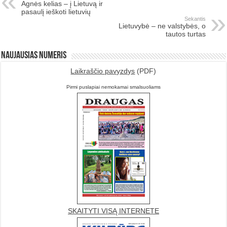
Agnės kelias – į Lietuvą ir
pasaulį ieškoti lietuvių
Sekantis
Lietuvybė – ne valstybės, o
tautos turtas
Naujausias numeris
Laikraščio pavyzdys
(PDF)
Pirmi puslapiai nemokamai smalsuoliams
SKAITYTI VISĄ INTERNETE