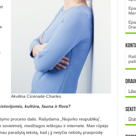
et
Epa
Mena
Epa
a
Dra
Kont
k
Rašt
paš
DRAUG
Lit
Akvilina Cicėnaitė-Charles.
istorijomis, kultūra, fauna ir flora?
Sekit
Dra
šymo proceso dalis. Rašydama „Niujorko respubliką”,
e sovietmetį, medžiagos ieškojau ir internete. Man rūpėjo
nau parašytą tekstą, kad į jį netyčia nebūtų prasprūdę