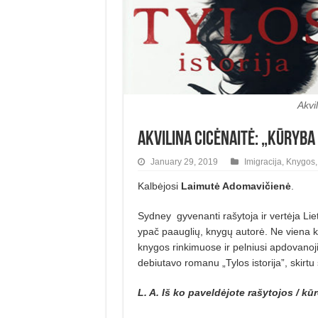
Akvi
Akvilina Cicėnaitė: „Kūryba 
January 29, 2019
Imigracija
,
Knygos
Kalbėjosi
Laimutė Adomavičienė
.
Sydney
gyvenanti rašytoja ir vertėja Lie
ypač paauglių, knygų autorė. Ne viena 
knygos rinkimuose ir pelniusi apdovanoj
debiutavo romanu „Tylos istorija”, skirt
L. A. Iš ko paveldėjote rašytojos / k