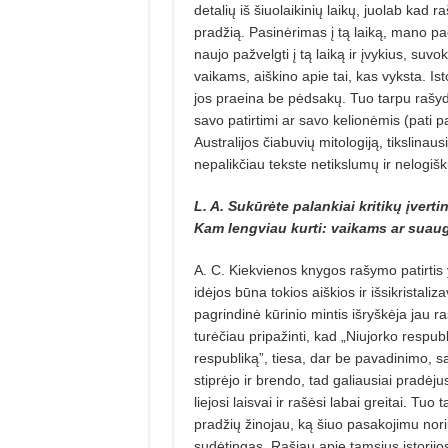
detalių iš šiuolaikinių laikų, juolab kad
pradžią. Pasinėrimas į tą laiką, mano p
naujo pažvelgti į tą laiką ir įvykius, s
vaikams, aiškino apie tai, kas vyksta. Ist
jos praeina be pėdsakų. Tuo tarpu rašyda
savo patirtimi ar savo kelionėmis (pati 
Australijos čiabuvių mitologiją, tikslinau
nepalikčiau tekste netikslumų ir nelogiš
L. A. Sukūrėte palankiai kritikų įvert
Kam lengviau kurti: vaikams ar sua
A. C. Kiekvienos knygos rašymo patirtis yra
idėjos būna tokios aiškios ir išsikristaliz
pagrindinė kūrinio mintis išryškėja jau r
turėčiau pripažinti, kad „Niujorko respubl
respubliką”, tiesa, dar be pavadinimo, sa
stiprėjo ir brendo, tad galiausiai pradėjus
liejosi laisvai ir rašėsi labai greitai. Tuo
pradžių žinojau, ką šiuo pasakojimu nor
sudėtingas. Rašiau apie tamsius istorij