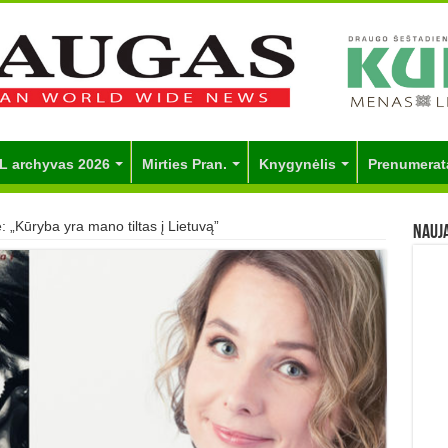
L archyvas 2026
Mirties Pran.
Knygynėlis
Prenumerat
: „Kūryba yra mano tiltas į Lietuvą”
Nauj