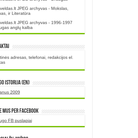
veldas.lt JPEG archyvas - Mokslas,
s, ir Literatūra
veldas.lt JPEG archyvas - 1996-1997
ugas anglų kalba
aktai
inės adresas, telefonai, redakcijos el.
tas
O istorija (EN)
uanus 2009
e mus per Facebook
ugo FB puslapiai