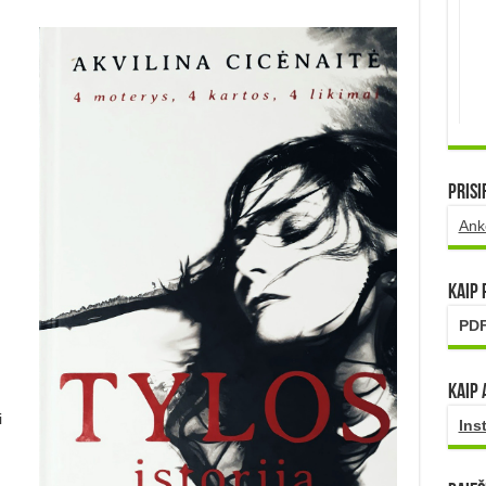
Prisi
Ank
Kaip
PDF
Kaip 
i
Ins