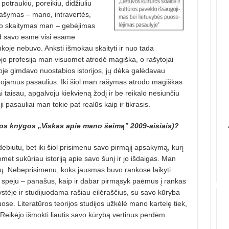
 potraukiu, poreikiu, didžiuliu
Rašymas – mano, intravertės,
u, o skaitymas man – gebėjimas
 kad savo esme visi esame
oje nebuvo. Anksti išmokau skaityti ir nuo tada
o profesija man visuomet atrodė magiška, o rašytojai
je gimdavo nuostabios istorijos, jų dėka galėdavau
izduojamus pasaulius. Iki šiol man rašymas atrodo magiškas
 taisau, apgalvoju kiekvieną žodį ir be reikalo nesiunčiu
 pasauliai man tokie pat realūs kaip ir tikrasis.
ios knygos „Viskas apie mano šeimą” 2009-aisiais)?
debiutu, bet iki šiol prisimenu savo pirmąjį apsakymą, kurį
et sukūriau istoriją apie savo šunį ir jo išdaigas. Man
etų. Nebeprisimenu, koks jausmas buvo rankose laikyti
t spėju – panašus, kaip ir dabar pirmąsyk paėmus į rankas
ystėje ir studijuodama rašiau eilėraščius, su savo kūryba
e. Literatūros teorijos studijos užkėlė mano kartelę tiek,
. Reikėjo išmokti liautis savo kūrybą vertinus perdėm