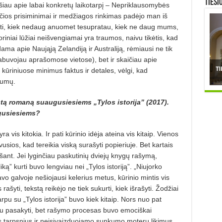
TIESI
 rašiau apie labai konkretų laikotarpį – Nepriklausomybės
ačios prisiminimai ir medžiagos rinkimas padėjo man iš
uvokti, kiek nedaug anuomet tesupratau, kiek ne daug mums,
oriniai lūžiai neišvengiamai yra traumos, naivu tikėtis, kad
ma apie Naująją Zelandiją ir Australiją, rėmiausi ne tik
pabuvojau aprašomose vietose), bet ir skaičiau apie
si kūriniuose minimus faktus ir detales, vėlgi, kad
kumų.
intą romaną suaugusiesiems „Tylos istorija” (2017).
ugusiesiems?
 vis kitokia. Ir pati kūrinio idėja ateina vis kitaip. Vienos
avusios, kad tereikia viską surašyti popieriuje. Bet kartais
ašant. Jei lyginčiau paskutinių dviejų knygų rašymą,
iką” kurti buvo lengviau nei „Tylos istoriją”. „Niujorko
vo galvoje nešiojausi kelerius metus, kūrinio mintis vis
 rašyti, tekstą reikėjo ne tiek sukurti, kiek išrašyti. Žodžiai
 tarpu su „Tylos istorija” buvo kiek kitaip. Nors nuo pat
iu pasakyti, bet rašymo procesas buvo emociškai
os tarpsnius ir neįsivaizduojamo sunkumo moterų likimus,