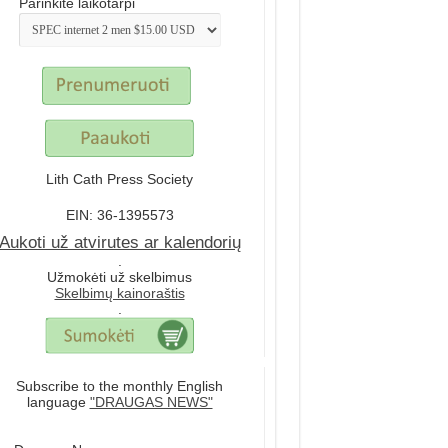
Parinkite laikotarpi
Lith Cath Press Society
EIN: 36-1395573
Aukoti už atvirutes ar kalendorių
.
Užmokėti už skelbimus
Skelbimų kainoraštis
.
Subscribe to the monthly English
language
"DRAUGAS NEWS"