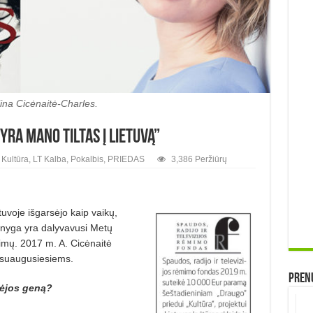
lina Cicėnaitė-Charles.
yra mano tiltas į Lietuvą”
,
Kultūra
,
LT Kalba
,
Pokalbis
,
PRIEDAS
3,386 Peržiūrų
tuvoje išgarsėjo kaip vaikų,
knyga yra dalyvavusi Metų
imų. 2017 m. A. Cicėnaitė
u suaugusiesiems.
Prenu
ūrėjos geną?