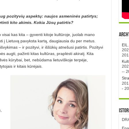
daug pozityvių aspektų: naujos asmeninės patirtys;
tinti kito akimis. Kokia Jūsų patirtis?
Archy
o visai kas kita – gyventi kitoje kultūroje, juolab mano
isti į Lietuvą pavyksta kartą, daugiausia du per metus.
EIL
vykimas – ir pozityvi, ir iššūkių atnešusi patirtis. Pozityvi
202
 augti, pažinti kitas kultūras, praplėsti akiratį. Kita
201
dvės kūrybai, bet, nebūdama lietuviškoje terpėje,
Kul
202
ojais ir kitais kūrėjais.
--
2
Str
201
-
20
,
Istor
DRA
Epa