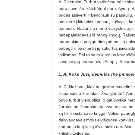
A. Cicėnaitė. Turbūt vadinčiau tai tiesiog
noru save išreikšti būtent per rašymą. 
būdas atsiverti ir bendrauti su pasauli
pasinerti į kito vidinį pasaulį ir išvysti,
panašūs. Rašančių mano vaikystės aplink
nebepaleisdavau iš rankų knygų. Rašytoj
mano akimis prilygo dievybėms. Jų galvo
pabėgti ir pasinerti į jų sukurtus įsiva
veiksmas. Dėl to savo kūrinius kruopščiai
savo knygų personažų į Anapilį. Sukurtieji
L. A. Koks Jūsų debiutas (be pirmos
A. C. Nežinau, kiek tai galima pavadinti 
išspausdino žurnalas „Žvaigždutė”. Anuom
buvo turbūt vienuolika, o gal dvylika m
žurnalą su išspausdintu savo tekstu, be
ką tik išleistą savo knygą. Vėliau paaugl
dalyvaudavau moksleiviškuose konkursuos
kad po jų kurį laiką išvis nieko nerašiau
kritišku žvilgsniu.