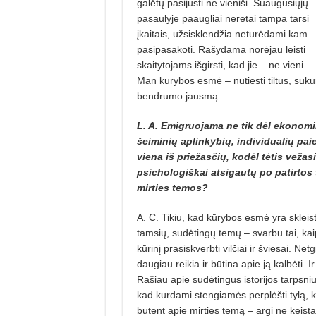
galėtų pasijusti ne vieniši. Suaugusiųjų
pasaulyje paaugliai neretai tampa tarsi
įkaitais, užsisklendžia neturėdami kam
pasipasakoti. Rašydama norėjau leisti
skaitytojams išgirsti, kad jie – ne vieni.
Man kūrybos esmė – nutiesti tiltus, sukur
bendrumo jausmą.
L. A. Emigruojama ne tik dėl ekonomini
šeiminių aplinkybių, individualių pa
viena iš priežasčių, kodėl tėtis vežasi
psichologiškai atsigautų po patirtos
mirties temos?
A. C. Tikiu, kad kūrybos esmė yra skleisti
tamsių, sudėtingų temų – svarbu tai, kai
kūrinį prasiskverbti vilčiai ir šviesai. 
daugiau reikia ir būtina apie ją kalbėti. I
Rašiau apie sudėtingus istorijos tarpsniu
kad kurdami stengiamės perplėšti tylą, kel
būtent apie mirties temą – argi ne keis