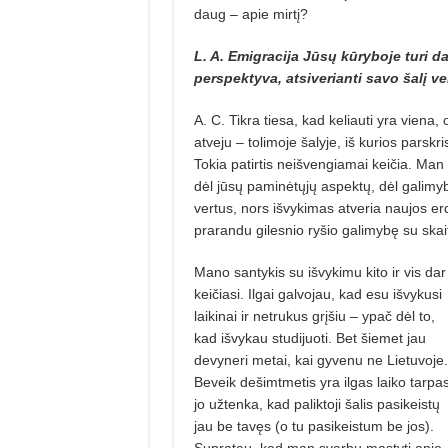
daug – apie mirtį?
L. A. Emigracija Jūsų kūryboje turi 
perspektyva, atsiverianti savo šalį ver
A. C. Tikra tiesa, kad keliauti yra viena, 
atveju – tolimoje šalyje, iš kurios parskr
Tokia patirtis neišvengiamai keičia. Man iš
dėl jūsų paminėtųjų aspektų, dėl galimybės
vertus, nors išvykimas atveria naujos er
prarandu gilesnio ryšio galimybę su skaityt
Mano santykis su išvykimu kito ir vis dar
keičiasi. Ilgai galvojau, kad esu išvykusi
laikinai ir netrukus grįšiu – ypač dėl to,
kad išvykau studijuoti. Bet šiemet jau
devyneri metai, kai gyvenu ne Lietuvoje.
Beveik dešimtmetis yra ilgas laiko tarpas
jo užtenka, kad paliktoji šalis pasikeistų
jau be tavęs (o tu pasikeistum be jos).
Supratau, kad man svarbu mąstyti apie