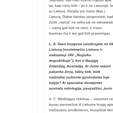
tai, kaip noriu būti – jei ir ne Lietuvoje, b
su Lietuva. Kūryba yra mano tiltas į
Lietuvą. Dabar bandau įsisąmoninti, kad
žodis „namai” ne veltui juk ne vienaskait
– namų gali būti ne vieni, o mano
buvimas čia ir ten gali būti prasmingas.
L. A. Savo knygose vaizduojate ne ti
Lietuvą (sovietmečio Lietuva ir
siekiamoji JAV „Niujorko
respublikoje”), bet ir Naująją
Zelandiją, Australiją. Ar Jums rašant
pakanka žinių, faktų tiek, kiek
natūraliai sužinote gyvendama toje
šalyje? Ar specialiai domėjotės
australų mitologija, pavyzdžiui, jovio 
A. C. Medžiagos rinkimas – visuomet ra
buvau parsivežusi iš Lietuvos knygų api
mažiausios smulkmenos, kruopščiai tikri