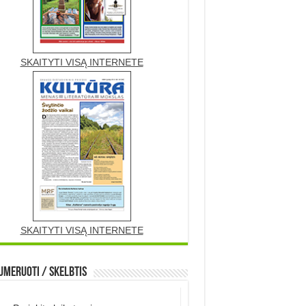
SKAITYTI VISĄ INTERNETE
SKAITYTI VISĄ INTERNETE
meruoti / Skelbtis