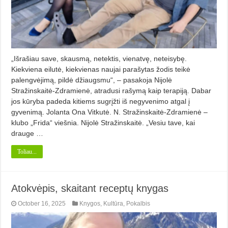
„Išrašiau save, skausmą, netektis, vienatvę, neteisybę.
Kiekviena eilutė, kiekvienas naujai parašytas žodis teikė
palengvėjimą, pildė džiaugsmu“, – pasakoja Nijolė
Stražinskaitė-Zdramienė, atradusi rašymą kaip terapiją. Dabar
jos kūryba padeda kitiems sugrįžti iš negyvenimo atgal į
gyvenimą. Jolanta Ona Vitkutė. N. Stražinskaitė-Zdramienė –
klubo „Frida“ viešnia. Nijolė Stražinskaitė. „Vesiu tave, kai
drauge …
Toliau...
Atokvėpis, skaitant receptų knygas
October 16, 2025
Knygos
,
Kultūra
,
Pokalbis