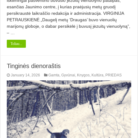
iškilmingai pašventino buvusio jėzuitų vienuolyno patalpas,
esančias Jaunimo centre, į kurias praėjusių metų gruodį
persikraustė laikraščio redakcija ir administracija. VIRGINIJA
PETRAUSKIENĖ „Daugelį metų ‘Draugas’ buvo vienuolių
marijonų globoje, o dabar persikėlė į buvusį jėzuitų vienuolyną“,
– …
Toliau...
Tinginės dienoraštis
January 14, 2026
Gamta
,
Gyvūnai
,
Knygos
,
Kultūra
,
PRIEDAS