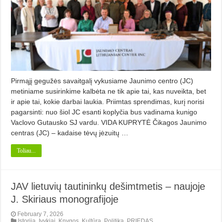
Pirmąjį gegužės savaitgalį vykusiame Jaunimo centro (JC)
metiniame susirinkime kalbėta ne tik apie tai, kas nuveikta, bet
ir apie tai, kokie darbai laukia. Priimtas sprendimas, kurį norisi
pagarsinti: nuo šiol JC esanti koplyčia bus vadinama kunigo
Vaclovo Gutausko SJ vardu. VIDA KUPRYTĖ Čikagos Jaunimo
centras (JC) – kadaise tėvų jėzuitų …
Toliau...
JAV lietuvių tautininkų dešimtmetis – naujoje
J. Skiriaus monografijoje
February 7, 2026
Istorija
,
Įvykiai
,
Knygos
,
Kultūra
,
Politika
,
PRIEDAS