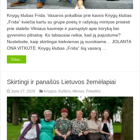
Knygų klubas Frida. Vasaros pokalbiai prie kavos Knygų klubas
„Frida“ kviečia kartu su grupe poetų ir rašytojų mintyse prisėsti
prie stalelio Vilniaus kavinėje ir pamąstyti apie kūrybą bei
gyvenimo pilnatvę. Ko labiausiai reikia, kad ją pajustume?
Nustebsite, kaip skirtingai kiekvienas ją suvokiame… JOLANTA
ONA VITKUTĖ. Knygų klubas „Frida“ šią vasarą …
Toliau...
Skirtingi ir panašūs Lietuvos žemėlapiai
June 27, 2026
Knygos
,
Kultūra
,
Menas
,
Pokalbis