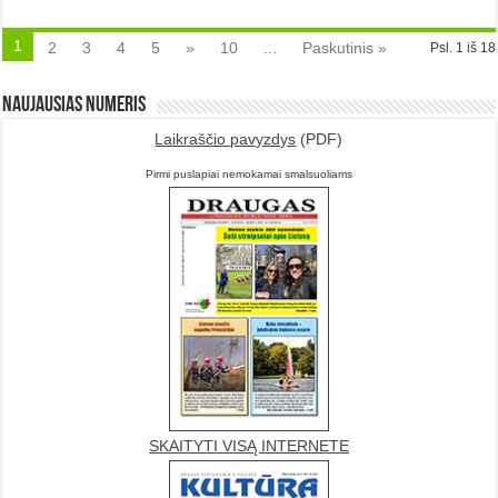
1
2
3
4
5
»
10
...
Paskutinis »
Psl. 1 iš 18
Naujausias numeris
Laikraščio pavyzdys
(PDF)
Pirmi puslapiai nemokamai smalsuoliams
SKAITYTI VISĄ INTERNETE