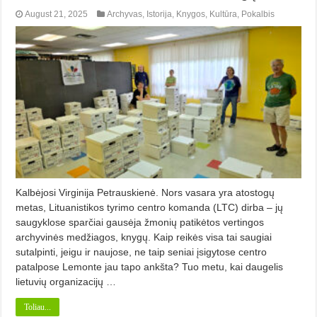
August 21, 2025
Archyvas
,
Istorija
,
Knygos
,
Kultūra
,
Pokalbis
Kalbėjosi Virginija Petrauskienė. Nors vasara yra atostogų
metas, Lituanistikos tyrimo centro komanda (LTC) dirba – jų
saugyklose sparčiai gausėja žmonių patikėtos vertingos
archyvinės medžiagos, knygų. Kaip reikės visa tai saugiai
sutalpinti, jeigu ir naujose, ne taip seniai įsigytose centro
patalpose Lemonte jau tapo ankšta? Tuo metu, kai daugelis
lietuvių or­ganizacijų …
Toliau...