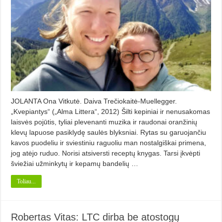
JOLANTA Ona Vitkutė. Daiva Trečiokaitė-Muellegger.
„Kvepiantys“ („Alma Littera“, 2012) Šilti kepiniai ir nenusakomas
laisvės pojūtis, tyliai plevenanti muzika ir raudonai oranžinių
klevų lapuose pasiklydę saulės blyksniai. Rytas su garuojančiu
kavos puodeliu ir sviestiniu raguoliu man nostalgiškai primena,
jog atėjo ruduo. Norisi atsiversti receptų knygas. Tarsi įkvėpti
šviežiai užminkytų ir kepamų bandelių …
Toliau...
Robertas Vitas: LTC dirba be atostogų