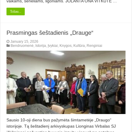
vaikams, seneliams, ligoniams. JOLANTA ONA VITKUTĖ …
Toliau...
Prasmingas šeštadienis „Drauge“
January 15, 2026
Bendruomenė
,
Istorija
,
Įvykiai
,
Knygos
,
Kultūra
,
Renginiai
Sausio 10-oji diena bus pažymėta šimtametėje „Draugo“
istorijoje. Tą šeštadienį arkivyskupas Lionginas Virbalas SJ