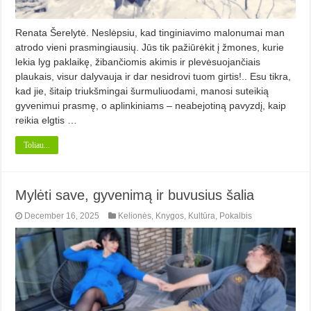
Renata Šerelytė. Neslėpsiu, kad tinginiavimo malonumai man
atrodo vieni prasmingiausių. Jūs tik pažiūrėkit į žmones, kurie
lekia lyg paklaikę, žibančiomis akimis ir plevėsuojančiais
plaukais, visur dalyvauja ir dar nesidrovi tuom girtis!.. Esu tikra,
kad jie, šitaip triukšmingai šurmuliuodami, manosi suteikią
gyvenimui prasmę, o aplinkiniams – neabejotiną pavyzdį, kaip
reikia elgtis …
Toliau...
Mylėti save, gyvenimą ir buvusius šalia
December 16, 2025
Kelionės
,
Knygos
,
Kultūra
,
Pokalbis