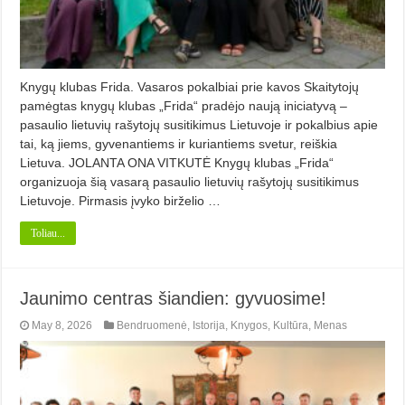
Knygų klubas Frida. Vasaros pokalbiai prie kavos Skaitytojų
pamėgtas knygų klubas „Frida“ pradėjo naują iniciatyvą –
pasaulio lietuvių rašytojų susitikimus Lietuvoje ir pokalbius apie
tai, ką jiems, gyvenantiems ir kuriantiems svetur, reiškia
Lietuva. JOLANTA ONA VITKUTĖ Knygų klubas „Frida“
organizuoja šią vasarą pasaulio lietuvių rašytojų susitikimus
Lietuvoje. Pirmasis įvyko birželio …
Toliau...
Jaunimo centras šiandien: gyvuosime!
May 8, 2026
Bendruomenė
,
Istorija
,
Knygos
,
Kultūra
,
Menas