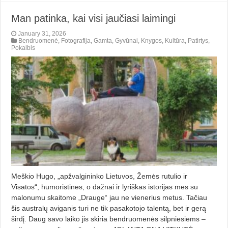
Man patinka, kai visi jaučiasi laimingi
January 31, 2026
Bendruomenė
,
Fotografija
,
Gamta
,
Gyvūnai
,
Knygos
,
Kultūra
,
Patirtys
,
Pokalbis
Meškio Hugo, „apžvalgininko Lietuvos, Žemės rutulio ir
Visatos“, humoristines, o dažnai ir lyriškas istorijas mes su
malonumu skaitome „Drauge“ jau ne vienerius metus. Tačiau
šis australų aviganis turi ne tik pasakotojo talentą, bet ir gerą
širdį. Daug savo laiko jis skiria bendruomenės silpniesiems –