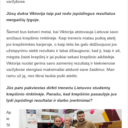
varžybose.
Jūsų dukra Viktorija taip pat rodo įspūdingus re­zul­tatus
mergaičių lygoje.
Šiemet bus ketveri metai, kai Viktorija atstovauja Lietuvai savo
amžiaus krepšinio rinktinėje. Kaip treneris matau puikią ateitį
jos krep­šininkės karjeroje, o kaip tėtis be ga­lo didžiuojuosi jos
užsispyrimu siekti rezultato ir labai džiaugiuosi, kad ji, kaip ir aš,
mėgsta žaisti krepšinį ir jai pui­kiai sekasi krepšinio aikštelėje.
Vik­torija nuolat gerina savo asmeninį re­zultatą ir kiekvienose
varžybose sten­giasi maksimaliai atiduoti save žaidimui. Man
ramu už ją, nes tikrai laukia puiki ateitis.
Jūs pats pakviestas dirbti tre­neriu Lietuvos studentų
krepšinio rinktinėje. Panašu, kad krepšinio pasaulyje jus
ly­di įspūdingi rezultatai ir darbo įvertinimai?
Ap
ie
St