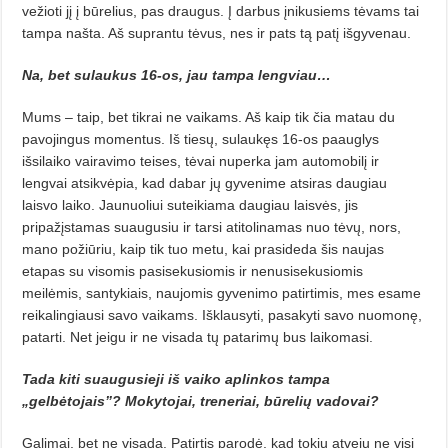
vežioti jį į būrelius, pas draugus. Į darbus įnikusiems tėvams tai
tampa našta. Aš suprantu tėvus, nes ir pats tą patį išgyvenau.
Na, bet sulaukus 16-os, jau tam­pa lengviau…
Mums – taip, bet tikrai ne vai­kams. Aš kaip tik čia matau du
pavojingus momentus. Iš tiesų, sulaukęs 16-os paauglys
išsilaiko vairavimo tei­ses, tėvai nuperka jam automobilį ir
lengvai atsikvėpia, kad dabar jų gyvenime atsiras daugiau
laisvo lai­ko. Jaunuoliui suteikiama daugiau laisvės, jis
pripažįstamas suaugusiu ir tarsi atitolinamas nuo tėvų, nors,
mano požiūriu, kaip tik tuo metu, kai prasideda šis naujas
etapas su viso­mis pasisekusiomis ir nenusisekusiomis
meilėmis, santykiais, naujo­mis gyvenimo patirtimis, mes esame
reikalingiausi savo vaikams. Išklau­syti, pasakyti savo nuomonę,
patarti. Net jeigu ir ne visada tų patarimų bus laikomasi.
Tada kiti suaugusieji iš vaiko aplinkos tampa
„gelbėtojais”? Mo­kytojai, treneriai, būrelių vado­vai?
Galimai, bet ne visada. Patirtis parodė, kad tokiu atveju ne visi