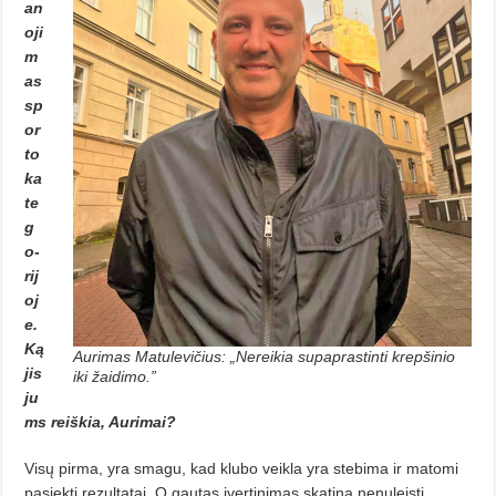
an
oji
m
as
sp
or
to
ka
te
g
o­
rij
oj
e.
Ką
Aurimas Matulevičius: „Nereikia supaprastinti krepšinio
jis
iki žaidimo.”
ju
ms reiškia, Auri­mai?
Visų pirma, yra smagu, kad klu­bo veikla yra stebima ir matomi
pa­siekti rezultatai. O gautas įvertinimas skatina nenuleisti