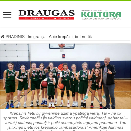
PRADINIS
-
Imigracija
-
Apie krepšinį, bet ne tik
Krepšinis lietuvių gyvenime užima ypatingą vietą. Tai – ne tik
sportas. Sovietmečiu jis vaidino svarbų politinį vaidmenį, dabar tai –
vartai į platesnį pasaulį ir puiki asmenybės ugdymo priemonė. Tuo
įsitikinęs Lietuvos krepšinio „ambasadorius” Amerikoje Aurimas