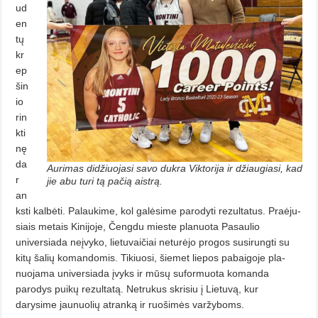
ud
en
tų
kr
ep
šin
io
rin
kti
nę
da
Aurimas didžiuojasi savo dukra Viktorija ir džiaugiasi, kad
r
jie abu turi tą pačią aistrą.
an
ksti kalbėti. Palaukime, kol ga­lėsime parodyti rezultatus. Praėju­
siais metais Kinijoje, Čengdu mieste planuota Pasaulio
universiada ne­įvyko, lietuvaičiai neturėjo progos su­­sirungti su
kitų šalių komandomis. Tikiuosi, šiemet liepos pabaigoje pla­
nuojama universiada įvyks ir mūsų suformuota komanda
parodys puikų rezultatą. Netrukus skrisiu į Lietuvą, kur
darysime jaunuolių atranką ir ruošimės varžyboms.