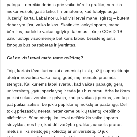
pa­togu – nereikia derintis prie vaiko bū­relių grafiko, nereikia
niekur vežioti, gaišti laiko. Ir nematome, kad fotelyje auga
„lūzerių” karta. Labai noriu, kad visi tėvai mane išgirstų – būtent
da­bar yra jūsų vaiko laikas. Skatinkite lankyti sporto, meno
būrelius, padė­kite vaikui ugdyti jo talentus – šioje COVID-19
užliūliuotoje visuomenėje bet kuris labiau besistengiantis
žmogus bus pastebėtas ir įvertintas.
Gal ne visi tėvai mato tame reikšmę?
Taip, kartais tėvai turi vaikui asmeninių tikslų, už jį suprojektuoja
ateitį ir nevertina vaiko norų, gebėji­mų, nemato prasmės
stengtis. Kai ku­riems labai svarbu, kad vaikas pa­baig­tų gerą
universitetą, įgytų specia­lybę ir tada jau bus ramu. Arba kažkam
puikiai sekasi verslas ir gal­voja, kad jo vaikas jį perims, jam taip
pat puikiai seksis, be jokių papildo­mų mokslų ar pastangų. Dėl
tokių priežasčių neretai netenkame puikių talentų krepšinio
aikštelėse. Būna atvejų, kai tėvai neišleidžia vaiko į sporto
stovyklas, nes bijo, kad dėl var­­žybų grafiko jaunuolis praras
me­tus ir liks neįstojęs į koledžą ar universitetą. O juk