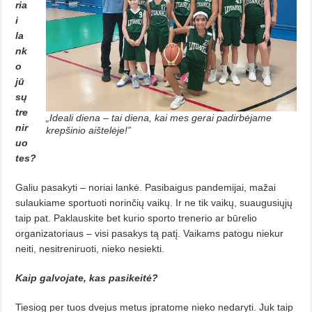
ria
i
la
nk
o
jū
sų
tre
„Ideali diena – tai diena, kai mes gerai padirbėjame
nir
krepšinio aištelėje!”
uo
tes?
Galiu pasakyti – noriai lankė. Pa­sibaigus pandemijai, mažai
sulaukia­me sportuoti norinčių vaikų. Ir ne tik vaikų, suaugusiųjų
taip pat. Paklaus­ki­te bet kurio sporto trenerio ar būrelio
organizatoriaus – visi pasakys tą patį. Vaikams patogu niekur
neiti, ne­sitreniruoti, nieko nesiekti.
Kaip galvojate, kas pasikeitė?
Tiesiog per tuos dvejus metus įpratome nieko nedaryti. Juk taip