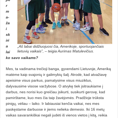
r
m
a­
ža
i
sk
iri
a
„Aš labai didžiuojuosi čia, Amerikoje, sportuojančiais
lietuvių vaikais”, – teigia Aurimas Matulevičius.
lai
ko savo vaikams?
Mes, ta vadinama trečioji banga, gyvendami Lietuvoje, Ameriką
matė­me kaip svajonių ir galimybių šalį. Atrodė, kad atvažiavę
apeisime visus parkus, pamatysime visus miuziklus,
dalyvausime visose varžybose. O at­vykę tiek įsitraukiame į
darbus, nes norisi kuo greičiau įsikurti, susikurti gerovę, kad
pamirštame, kuo mes čia taip žavėjomės. Pradžioje trūksta
pinigų, vėliau – laiko. Ir labiausiai kenčia vaikai, nes mes
paskęstame dar­buose ir jiems nelieka dėmesio. Iki 16 metų
vaikas savarankiškai negali judėti iš vienos vietos į kitą, reikia