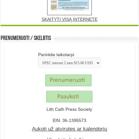
SKAITYTI VISĄ INTERNETE
Prenumeruoti / Skelbtis
Parinkite laikotarpi
Lith Cath Press Society
EIN: 36-1395573
Aukoti už atvirutes ar kalendorių
.