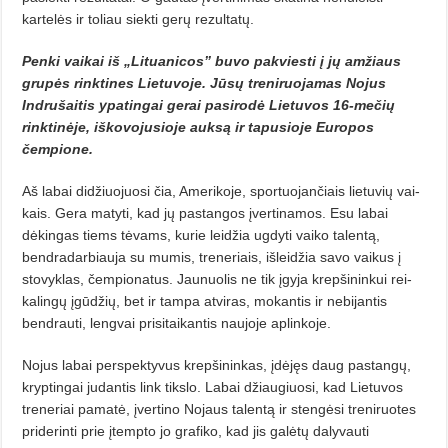
kartelės ir to­liau siekti gerų rezultatų.
Penki vaikai iš „Lituanicos” bu­vo pakviesti į jų amžiaus
grupės rinktines Lietuvoje. Jūsų treni­ruo­jamas Nojus
Indrušaitis ypa­tin­gai gerai pasirodė Lietuvos 16-mečių
rinktinėje, iškovojusioje auk­­są ir tapusioje Europos
čempio­ne.
Aš labai didžiuojuosi čia, Ameri­koje, sportuojančiais lietuvių vai­
kais. Gera matyti, kad jų pastangos įvertinamos. Esu labai
dėkingas tiems tėvams, kurie leidžia ugdyti vai­ko talentą,
bendradarbiauja su mumis, treneriais, išleidžia savo vai­kus į
stovyklas, čempionatus. Jau­nuo­­lis ne tik įgyja krepšininkui rei­
kalingų įgūdžių, bet ir tampa atviras, mokantis ir nebijantis
bendrauti, lengvai prisitaikantis naujoje aplin­koje.
Nojus labai perspektyvus krepši­ninkas, įdėjęs daug pastangų,
kryp­tingai judantis link tikslo. Labai džiau­giuosi, kad Lietuvos
treneriai pa­matė, įvertino Nojaus talentą ir sten­gėsi treniruotes
priderinti prie įtemp­to jo grafiko, kad jis galėtų dalyvauti