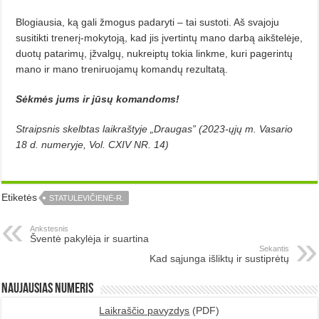
Blogiausia, ką gali žmogus pada­ryti – tai sustoti. Aš svajoju
susitikti trenerį-mokytoją, kad jis įvertintų ma­no darbą aikštelėje,
duotų patari­mų, įžvalgų, nukreiptų tokia linkme, kuri pagerintų
mano ir mano treni­ruojamų komandų rezultatą.
Sėkmės jums ir jūsų komandoms!
Straipsnis skelbtas laikraštyje „Draugas” (2023-ųjų m. Vasario
18 d. numeryje, Vol. CXIV NR. 14)
Etiketės
STATULEVIČIENĖ-R.
Ankstesnis
Šventė pakylėja ir suartina
Sekantis
Kad sąjunga išliktų ir sustiprėtų
Naujausias numeris
Laikraščio pavyzdys
(PDF)