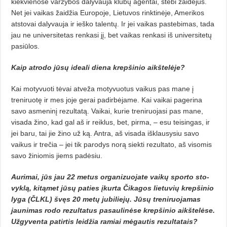
kiekvienose varžybos dalyvauja klubų agentai, stebi žaidė­jus.
Net jei vaikas žaidžia Europoje, Lietuvos rinktinėje, Amerikos
atstovai dalyvauja ir ieško talentų. Ir jei vaikas pastebimas, tada
jau ne univer­sitetas renkasi jį, bet vaikas ren­kasi iš universitetų
pasiūlos.
Kaip atrodo jūsų ideali diena krepšinio aikštelėje?
Kai motyvuoti tėvai atveža mo­ty­vuotus vaikus pas mane į
treniruotę ir mes joje gerai padirbėjame. Kai vai­kai pagerina
savo asmeninį rezultatą. Vaikai, kurie treniruojasi pas ma­ne,
visada žino, kad gal aš ir reiklus, bet, pirma, – esu teisingas, ir
jei baru, tai jie žino už ką. Antra, aš visada išklausysiu savo
vaikus ir trečia – jei tik parodys norą siekti rezultato, aš visomis
savo žiniomis jiems padėsiu.
Aurimai, jūs jau 22 metus organizuojate vaikų sporto sto­
vyk­lą, kitąmet jūsų paties įkurta Čikagos lietuvių krepšinio
lyga (ČLKL) švęs 20 metų jubiliejų. Jū­sų treniruojamas
jaunimas rodo rezultatus pasaulinėse krepšinio aikštelėse.
Užgyventa patirtis leidžia ramiai mėgautis rezultatais?