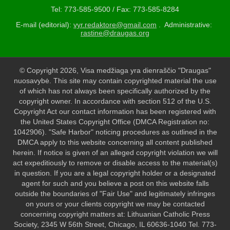
Tel: 773-585-9500 / Fax: 773-585-8284
E-mail (editorial):
vyr.redaktore@gmail.com
. Administrative:
rastine@draugas.org
© Copyright 2026, Visa medžiaga yra dienraščio "Draugas"
nuosavybė. This site may contain copyrighted material the use
of which has not always been specifically authorized by the
copyright owner. In accordance with section 512 of the U.S.
Copyright Act our contact information has been registered with
the United States Copyright Office (DMCA Registration no:
1042906). "Safe Harbor" noticing procedures as outlined in the
DMCA apply to this website concerning all content published
herein. If notice is given of an alleged copyright violation we will
act expeditiously to remove or disable access to the material(s)
in question. If you are a legal copyright holder or a designated
agent for such and you believe a post on this website falls
outside the boundaries of "Fair Use" and legitimately infringes
on yours or your clients copyright we may be contacted
concerning copyright matters at: Lithuanian Catholic Press
Society, 2345 W 56th Street, Chicago, IL 60636-1040 Tel. 773-