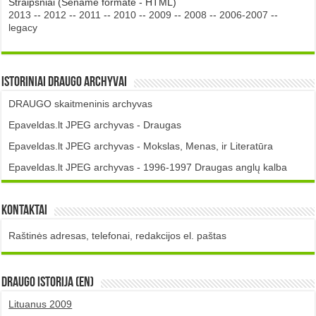
Straipsniai (Sename formate - HTML)
2013
--
2012
--
2011
--
2010
--
2009
--
2008
--
2006-2007
--
legacy
Istoriniai DRAUGO Archyvai
DRAUGO skaitmeninis archyvas
Epaveldas.lt JPEG archyvas - Draugas
Epaveldas.lt JPEG archyvas - Mokslas, Menas, ir Literatūra
Epaveldas.lt JPEG archyvas - 1996-1997 Draugas anglų kalba
Kontaktai
Raštinės adresas, telefonai, redakcijos el. paštas
DRAUGO istorija (EN)
Lituanus 2009