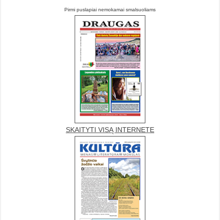
Pirmi puslapiai nemokamai smalsuoliams
SKAITYTI VISĄ INTERNETE