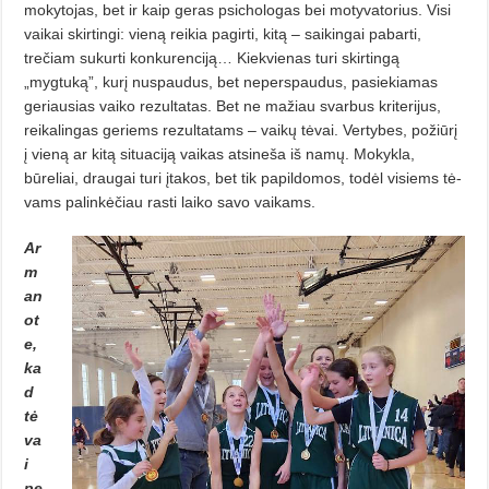
mokytojas, bet ir kaip geras psichologas bei motyvatorius. Visi
vaikai skirtingi: vieną reikia pagirti, kitą – saikingai pabarti,
trečiam sukurti konkurenciją… Kiekvienas turi skir­tingą
„mygtuką”, kurį nuspaudus, bet neperspaudus, pasiekiamas
geriausias vaiko rezultatas. Bet ne mažiau svarbus kriterijus,
reika­lingas geriems rezultatams – vaikų tėvai. Vertybes, požiūrį
į vieną ar ki­tą si­tua­ciją vaikas atsineša iš namų. Mo­kykla,
būreliai, draugai turi įta­kos, bet tik papildomos, todėl visiems tė­
vams palinkėčiau rasti laiko savo vaikams.
Ar
m
an
ot
e,
ka
d
tė
va
i
pe