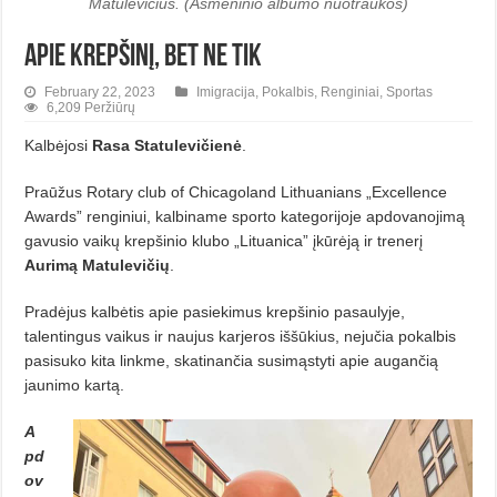
Matulevičius. (Asmeninio albumo nuotraukos)
Apie krepšinį, bet ne tik
February 22, 2023
Imigracija
,
Pokalbis
,
Renginiai
,
Sportas
6,209 Peržiūrų
Kalbėjosi
Rasa Statulevičienė
.
Praūžus Rotary club of Chicago­land Lithuanians „Excellence
Awards” renginiui, kalbiname sporto kategorijoje apdovanojimą
gavusio vaikų krepšinio klubo „Lituanica” įkū­rėją ir trenerį
Aurimą Matule­vi­čių
.
Pradėjus kalbėtis apie pasiekimus krepšinio pasaulyje,
talentingus vai­kus ir naujus karjeros iššūkius, neju­čia pokalbis
pasisuko kita linkme, skatinančia susimąstyti apie augan­čią
jaunimo kartą.
A
pd
ov