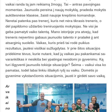
vai­kai randa tą jam reikiamą žmogų. Tai – antras pavojingas
momentas. Jau­nuolis pereina į naują mokyklą, pra­deda mokytis
aukštesnėse klasėse, žaisti naujoje krepšinio komandoje.
Neretai patenka pas trenerį, kuris net nėra tikrasis treneris, o
dėl papildomo uždarbio treniruojantis mokytojas. Ne visi jie
geba pamatyti vaiko talentą. Mano istorijoje yra atvejų, kad
treneris neįvertino gabaus jaunuo­lio talento ir pralaikė jį ant
atsar­ginių suolelio. Vaikas, kuris prieš tai rodė puikius
rezultatus, jautėsi visiš­kai sužlugdytas. Ir prie šitos situacijos
pridėkime tėvus, kurie nutarė, kad jų vaikas jau pakankamai sa­
va­rankiškas ir nesikiša bei ypatingai nesidomi jo gyvenimu. Ką
turi išgy­venti jaunuolis tokioje situacijoje? Šeima – vaikui visa ko
pamatas, to­dėl labai linkiu išlaikyti ryšį su vai­ku. Domėtis jo
gyvenime vykstan­čio­mis situacijomis, jausti ir girdėti sa­vo vaiką.
Ar
va
ik
ai
no