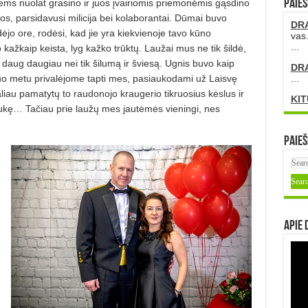
jiems nuolat grasino ir juos įvairiomis priemonėmis gąsdino
PAIEŠ
os, parsidavusi milicija bei kolaborantai. Dūmai buvo
DR
dėjo ore, rodėsi, kad jie yra kiekvienoje tavo kūno
vas.
...
 kažkaip keista, lyg kažko trūktų. Laužai mus ne tik šildė,
daug daugiau nei tik šilumą ir šviesą. Ugnis buvo kaip
DR
iuo metu privalėjome tapti mes, pasiaukodami už Laisvę
...
iau pamatytų to raudonojo kraugerio tikruosius kėslus ir
KIT
aukę… Tačiau prie laužų mes jautėmės vieningi, nes
Paieš
Apie 