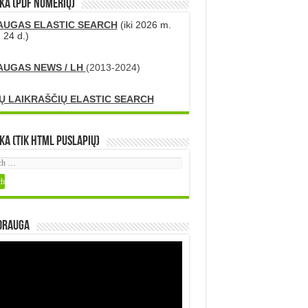
KA (PDF numerių)
AUGAS ELASTIC SEARCH
(iki 2026 m.
 24 d.)
AUGAS NEWS / LH
(2013-2024)
Ų LAIKRAŠČIŲ ELASTIC SEARCH
ka (tik HTML puslapių)
DRAUGA