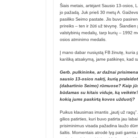
Šiais metais, artėjant Sausio 13-osios,
jo pažadą. Juk prieš 30 metų A. Gaiževsk
pasiliko Seimo pastate. Jis buvo pasire
prireiks – ten ir žūti už tėvynę. Šiandien
valstybinių medalių, tarp kurių – 1992 m
osios atminimo medalis.
Į mano dabar nusiųstą FB žinutę, kuria p
karišką atsakymą, jame patikinęs, kad sav
Gerb. pulkininke, ar dažnai prisimena
sausio 13-osios naktį, kurią praleid
(dabartinio Seimo) rūmuo­se? Kaip jū
būdamas su kitais viduje, ką veikėte?
kokią jums paskirtą kovos užduotį?
Puikus klausimas imantis „jautį už ragų”.
gilios patirties, kuri buvo patirta jau 
prisiminimus visada pažadina laužo dūmai
šaltis. Momentais atrodė lyg pati gamta 