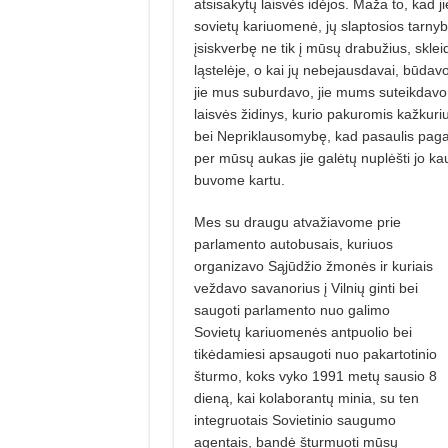
atsisakytų laisvės idėjos. Maža to, kad 
sovietų kariuomenė, jų slaptosios tarnyb
įsiskverbę ne tik į mūsų drabužius, sklei
ląstelėje, o kai jų nebejausdavai, būdavo
jie mus suburdavo, jie mums suteikdavo 
laisvės židinys, kurio pakuromis kažkur
bei Nepriklausomybę, kad pasaulis pagal
per mūsų aukas jie galėtų nuplėšti jo k
buvome kartu.
Mes su draugu atvažiavome prie
parlamento autobusais, kuriuos
organizavo Sąjūdžio žmonės ir kuriais
veždavo savanorius į Vilnių ginti bei
saugoti parlamento nuo galimo
Sovietų kariuomenės antpuolio bei
tikėdamiesi apsaugoti nuo pakartotinio
šturmo, koks vyko 1991 metų sausio 8
dieną, kai kolaborantų minia, su ten
integruotais Sovietinio saugumo
agentais, bandė šturmuoti mūsų