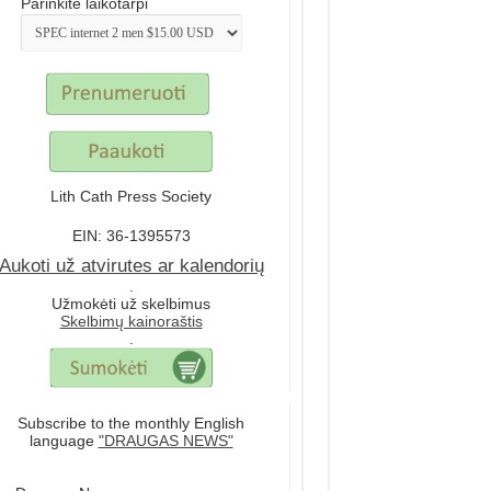
Parinkite laikotarpi
Lith Cath Press Society
EIN: 36-1395573
Aukoti už atvirutes ar kalendorių
.
Užmokėti už skelbimus
Skelbimų kainoraštis
.
Subscribe to the monthly English
language
"DRAUGAS NEWS"