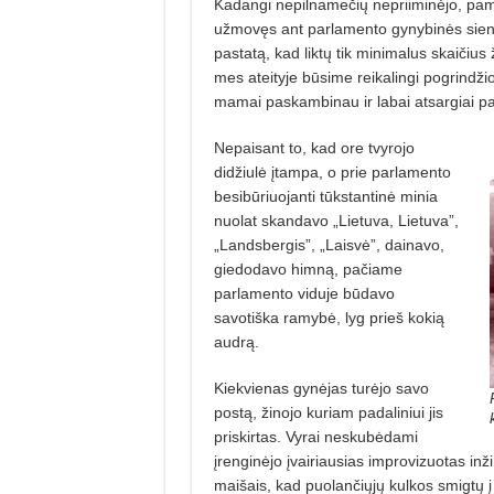
Kadangi nepilnamečių nepriiminėjo, pa
užmovęs ant parlamento gynybinės sienos
pastatą, kad liktų tik minimalus skaičius
mes ateityje būsime reikalingi pogrindži
mamai paskambinau ir labai atsargiai pas
Nepaisant to, kad ore tvyrojo
didžiulė įtampa, o prie parlamento
besibūriuojanti tūkstantinė minia
nuolat skandavo „Lietuva, Lietuva”,
„Landsbergis”, „Laisvė”, dainavo,
giedodavo himną, pačiame
parlamento viduje būdavo
savotiška ramybė, lyg prieš kokią
audrą.
Kiekvienas gynėjas turėjo savo
postą, žinojo kuriam padaliniui jis
priskirtas. Vyrai neskubėdami
įrenginėjo įvairiausias improvizuotas inži
maišais, kad puolančiųjų kulkos smigtų į 