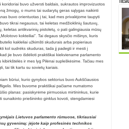
TIESI
koridoriai buvo užversti baldais, sukrautos improvizuotos
 vieną žmogų, o mums tai sudarytų geras sąlygas naikinti
anas buvo orientuotas į tai, kad mes privalėjome taupyti
buvo tikrai negausus, tai keletas medžioklinių šautuvų,
 keletas antikvarinių pistoletų, o pati galingiausia mūsų
Molotovo kokteiliai”. Tai degaus skysčio mišinys, kuris
o butelio kakleliai užkimšti skudurais arba popieriaus
kti kol sudrėks skuduras, tada jį padegti ir mesti į
 kad jie buvo išdėlioti praktiškai kiekviename parlamento
 kibirkštėlės ir mes lyg Pilėnai supleškėsime. Tačiau mes
 tai tik kartu su sovietų kariais.
niam būriui, kurio gynybos sektorius buvo Aukščiausios
s fligelis. Mes buvome praktiškai pačiame numatomo
šio planas: pasiskyrėme pirmuosius mirtininkus, kurie
mti sunaikinto priešininko ginklus kovoti, stengdamiesi
gynėjais Lietuvos parlamento rūmuose, tikriausiai
jūsų gyvenimą: įėjote kaip profesinės technikos