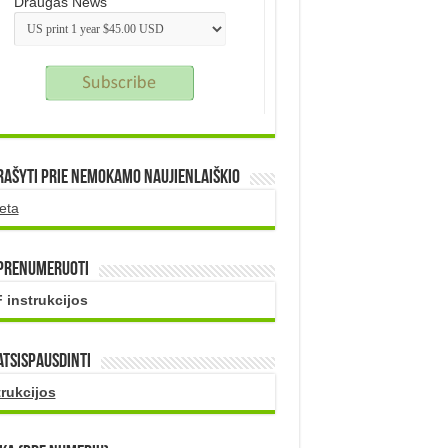
Draugas News
rašyti prie nemokamo naujienlaiškio
eta
 prenumeruoti
 instrukcijos
atsispausdinti
trukcijos