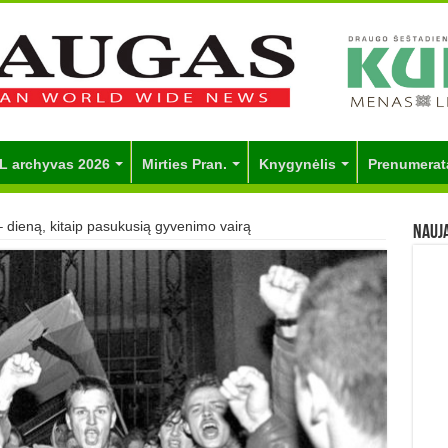
L archyvas 2026
Mirties Pran.
Knygynėlis
Prenumerat
 dieną, kitaip pasukusią gyvenimo vairą
Nauj