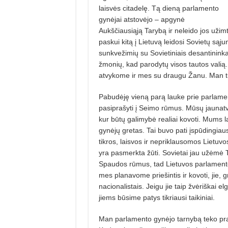
laisvės citadelę. Tą dieną parlamento
gynėjai atstovėjo – apgynė
Aukščiausiąją Tarybą ir neleido jos uži
paskui kitą į Lietuvą leidosi Sovietų sąju
sunkvežimių su Sovietiniais desantininkai
žmonių, kad parodytų visos tautos valią. 
atvykome ir mes su draugu Žanu. Man 
Pabudėję vieną parą lauke prie parlame
pasiprašyti į Seimo rūmus. Mūsų jaunatvi
kur būtų galimybė realiai kovoti. Mums lab
gynėjų gretas. Tai buvo pati įspūdingi
tikros, laisvos ir nepriklausomos Lietuv
yra pasmerkta žūti. Sovietai jau užėmė Tel
Spaudos rūmus, tad Lietuvos parlamento ji
mes planavome priešintis ir kovoti, jie, g
nacionalistais. Jeigu jie taip žvėriškai el
jiems būsime patys tikriausi taikiniai.
Man parlamento gynėjo tarnybą teko prad