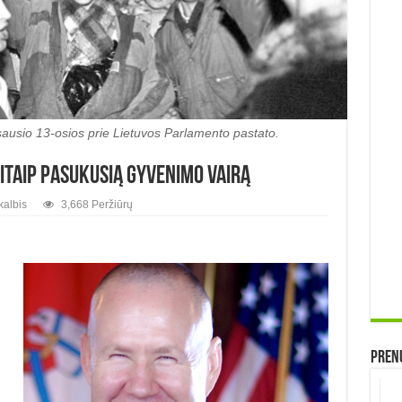
sausio 13-osios prie Lietuvos Parlamento pastato.
kitaip pasukusią gyvenimo vairą
kalbis
3,668 Peržiūrų
-
Prenu