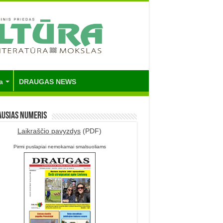
a
DRAUGAS NEWS
ausias numeris
Laikraščio pavyzdys
(PDF)
Pirmi puslapiai nemokamai smalsuoliams