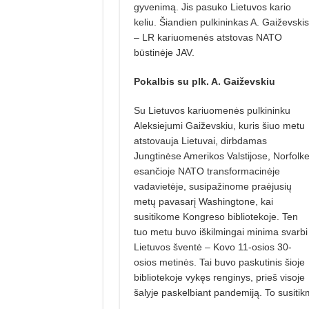
gyvenimą. Jis pasuko Lietuvos kario
keliu. Šiandien pulkininkas A. Gaiževskis
– LR kariuomenės atstovas NATO
būstinėje JAV.
Pokalbis su plk. A. Gaiževskiu
Su Lietuvos kariuomenės pulkininku
Aleksiejumi Gaiževskiu, kuris šiuo metu
atstovauja Lietuvai, dirbdamas
Jungtinėse Amerikos Valstijose, Norfolk
esančioje NATO transformacinėje
vadavietėje, susipažinome praėjusių
metų pavasarį Washingtone, kai
susitikome Kongreso bibliotekoje. Ten
tuo metu buvo iškilmingai minima svarbi
Lietuvos šventė – Kovo 11-osios 30-
osios metinės. Tai buvo paskutinis šioje
bibliotekoje vykęs renginys, prieš visoje
šalyje paskelbiant pandemiją. To susitik