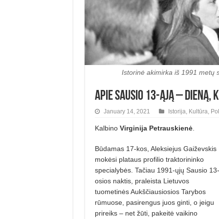
Istorinė akimirka iš 1991 metų 
Apie Sausio 13-ąją – dieną, 
January 14, 2021
Istorija
,
Kultūra
,
Po
Kalbino
Virginija Petrauskienė
.
Būdamas 17-kos, Aleksiejus Gaiževskis
mokėsi plataus profilio traktorininko
specialybės. Tačiau 1991-ųjų Sausio 13
osios naktis, praleista Lietuvos
tuometinės Aukščiausiosios Tarybos
rūmuose, pasirengus juos ginti, o jeigu
prireiks – net žūti, pakeitė vaikino