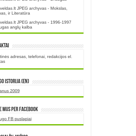
veldas.lt JPEG archyvas - Mokslas,
s, ir Literatūra
veldas.lt JPEG archyvas - 1996-1997
ugas anglų kalba
aktai
inės adresas, telefonai, redakcijos el.
tas
O istorija (EN)
uanus 2009
e mus per Facebook
ugo FB puslapiai