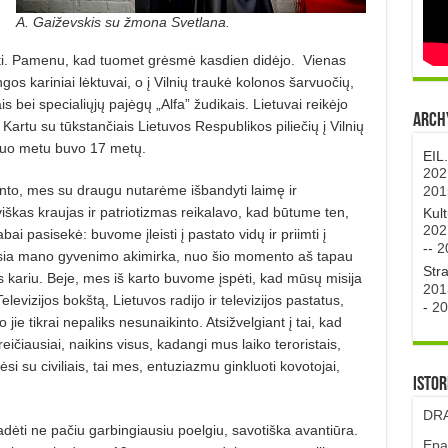
A. Gaiževskis su žmona Svetlana.
mti. Pamenu, kad tuomet grėsmė kasdien didėjo.
Vienas
ngos kariniai lėktuvai, o į Vilnių traukė kolonos šarvuočių,
s bei specialiųjų pajėgų „Alfa” žudikais. Lietuvai reikėjo
Archy
Kartu su tūkstančiais Lietuvos Respublikos piliečių į Vilnių
tuo metu buvo 17 metų.
EIL
202
nto, mes su draugu nutarėme išbandyti laimę ir
201
škas kraujas ir patriotizmas reikalavo, kad būtume ten,
Kul
202
ai pasisekė: buvome įleisti į pastato vidų ir priimti į
--
2
ausia mano gyvenimo akimirka, nuo šio momento aš tapau
Str
os kariu. Beje, mes iš karto buvome įspėti, kad mūsų misija
201
evizijos bokštą, Lietuvos radijo ir televizijos pastatus,
-
20
e tikrai nepaliks nesunaikinto. Atsižvelgiant į tai, kad
reičiausiai, naikins visus, kadangi mus laiko teroristais,
gėsi su civiliais, tai mes, entuziazmu ginkluoti kovotojai,
Istor
DRA
ėti ne pačiu garbingiausiu poelgiu, savotiška avantiūra.
Epa