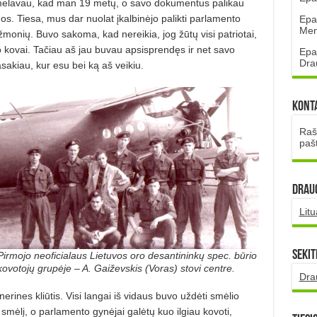
melavau, kad man 19 metų, o savo dokumentus palikau
. Tiesa, mus dar nuolat įkalbinėjo palikti parlamento
Epa
Mena
 žmonių. Buvo sakoma, kad nereikia, jog žūtų visi patriotai,
o kovai. Tačiau aš jau buvau apsisprendęs ir net savo
Epa
Dra
akiau, kur esu bei ką aš veikiu.
Kont
Rašt
paš
DRAUG
Lit
Sekit
Pirmojo neoficialaus Lietuvos oro desantininkų spec. būrio
kovotojų grupėje – A. Gaiževskis (Voras) stovi centre.
Dra
nerines kliūtis. Visi langai iš vidaus buvo uždėti smėlio
smėlį, o parlamento gynėjai galėtų kuo ilgiau kovoti,