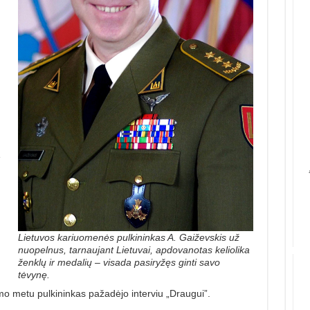
e
Lietuvos kariuomenės pulkininkas A. Gaiževskis už
nuopelnus, tarnaujant Lietuvai, apdovanotas keliolika
ženklų ir medalių – visada pasiryžęs ginti savo
tėvynę.
mo metu pulkininkas pažadėjo interviu „Draugui”.