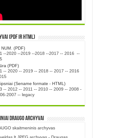
vai (PDF ir HTML)
. NUM. (PDF)
1
--
2020
--
2019
--
2018
--
2017
--
2016
--
5
tūra (PDF)
1
--
2020
--
2019
--
2018
--
2017
--
2016
015
aipsniai (Sename formate - HTML)
3
--
2012
--
2011
--
2010
--
2009
--
2008
-
06-2007
--
legacy
iniai DRAUGO Archyvai
UGO skaitmeninis archyvas
veldas.lt JPEG archyvas - Draugas