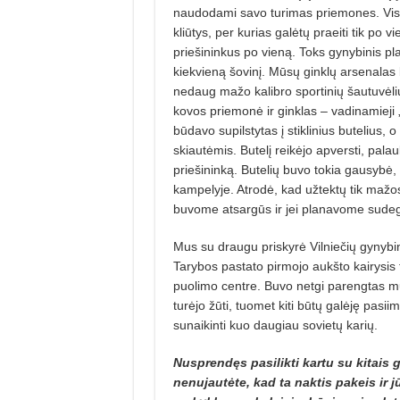
naudodami savo turimas priemones. Visi 
kliūtys, per kurias galėtų praeiti tik po
priešininkus po vieną. Toks gynybinis pl
kiekvieną šovinį. Mūsų ginklų arsenalas 
nedaug mažo kalibro sportinių šautuvėlių,
kovos priemonė ir ginklas – vadinamieji „
būdavo supilstytas į stiklinius butelius, 
skiautėmis. Butelį reikėjo apversti, palau
priešininką. Butelių buvo tokia gausybė,
kampelyje. Atrodė, kad užtektų tik mažos
buvome atsargūs ir jei planavome sudegti,
Mus su draugu priskyrė Vilniečių gynybi
Tarybos pastato pirmojo aukšto kairysi
puolimo centre. Buvo netgi parengtas mū
turėjo žūti, tuomet kiti būtų galėję pasii
sunaikinti kuo daugiau sovietų karių.
Nusprendęs pasilikti kartu su kitais 
nenujautėte, kad ta naktis pakeis ir 