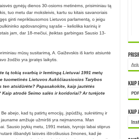
 Laisvės gynėjų dienos 30-osioms metinėms, prisiminiau tą
is, tuo metu dar moksleivis, kartu su kitais savanoriais
ngęs ginti nepriklausomos Lietuvos parlamentą, o jeigu
 pulkininko apdovanojimų sąraše – keliolika karinių ir
etais jam, dar 18-mečiui, įteiktas garbingas Sausio 13-
riminiau mūsų susitarimą, A. Gaiževskis iš karto atsiuntė
Prisi
o žodžio yra įpratęs laikytis.
Ank
te tą tokią svarbią ir lemtingą Lietuvai 1991 metų
ote tuometinės Lietuvos Aukščiausiosios Tarybos
Kaip
s ten atsidūrėte? Papasakokite, kaip jautėtės
 Kaip atrodė Seimo salės ir koridoriai? Ar turėjote
PDF
Kaip 
 Be abejo, kad tų patirtų emocijų, įspūdžių, sukrėtimų ir
labai jauname amžiuje užmiršti yra neįmanoma. Man
Ins
. Sausio įvykių metu, 1991 metais, tvyrojo labai stiprus
nutarė išbandyti laisvės ištroškusius žmones, kad jie