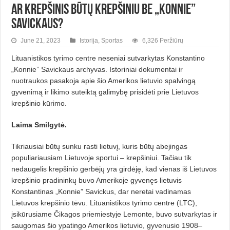
Ar krepšinis būtų krepšiniu be „Konnie”
Savickaus?
June 21, 2023
Istorija
,
Sportas
6,326 Peržiūrų
Lituanistikos tyrimo centre neseniai sutvarkytas Konstantino
„Konnie” Savickaus archyvas. Istoriniai dokumentai ir
nuotraukos pasakoja apie šio Amerikos lietuvio spalvingą
gyvenimą ir likimo suteiktą galimybę prisidėti prie Lietuvos
krepšinio kūrimo.
Laima Smilgytė.
Tikriausiai būtų sunku rasti lietuvį, kuris būtų abejingas
populiariausiam Lietuvoje sportui – krepšiniui. Tačiau tik
nedaugelis krepšinio gerbėjų yra girdėję, kad vienas iš Lietuvos
krepšinio pradininkų buvo Amerikoje gyvenęs lietuvis
Konstantinas „Konnie” Savickus, dar neretai vadinamas
Lietuvos krepšinio tėvu. Lituanistikos tyrimo centre (LTC),
įsikūrusiame Čikagos priemiestyje Lemonte, buvo sutvarkytas ir
saugomas šio ypatingo Amerikos lietuvio, gyvenusio 1908–