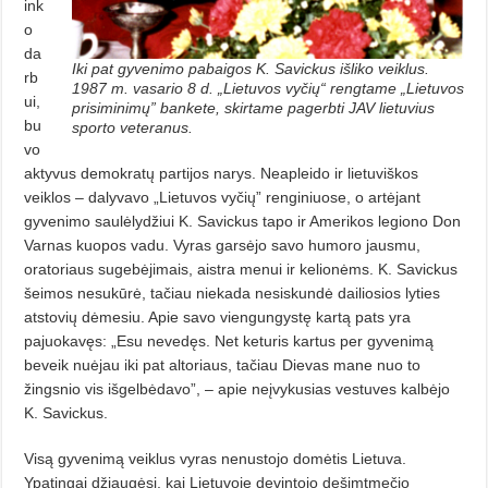
ink
o
da
Iki pat gyvenimo pabaigos K. Savickus išliko veiklus.
rb
1987 m. vasario 8 d. „Lietuvos vyčių“ rengtame „Lietuvos
ui,
prisiminimų” bankete, skirtame pagerbti JAV lietuvius
bu
sporto veteranus.
vo
aktyvus demokratų partijos narys. Neapleido ir lietuviškos
veiklos – dalyvavo „Lietuvos vyčių” renginiuose, o artėjant
gyvenimo saulėlydžiui K. Savickus tapo ir Amerikos legiono Don
Varnas kuopos vadu. Vyras garsėjo savo humoro jausmu,
oratoriaus sugebėjimais, aistra menui ir kelionėms. K. Savickus
šeimos nesukūrė, tačiau niekada nesiskundė dailiosios lyties
atstovių dėmesiu. Apie savo viengungystę kartą pats yra
pajuokavęs: „Esu nevedęs. Net keturis kartus per gyvenimą
beveik nuėjau iki pat altoriaus, tačiau Dievas mane nuo to
žingsnio vis išgelbėdavo”, – apie neįvykusias vestuves kalbėjo
K. Savickus.
Visą gyvenimą veiklus vyras nenustojo domėtis Lietuva.
Ypatingai džiau­gėsi, kai Lietuvoje devintojo dešimtmečio