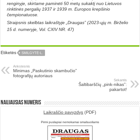
renginyje, skirtame paminėti 50 metų sukaktį nuo Lietuvos
rinktinės pergalių 1937 ir 1939 m. Europos krepšinio
čempionatuose.
Straipsnis skelbtas laikraštyje „Draugas” (2023-ųjų m. Birželio
15 d. numeryje, Vol. CXIV NR. 47)
Etiketės
SMILGYTĖ-L.
Ankstesnis
Minimas „Paskutinio skambučio”
fotografijų autoriaus
Sekantis
Šaltibarščių „pink-nikas”:
pakartot!
Naujausias numeris
Laikraščio pavyzdys
(PDF)
Pirmi puslapiai nemokamai smalsuoliams