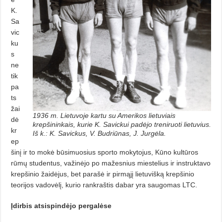
K.
Sa
vic
ku
s
ne
tik
pa
ts
žai
1936 m. Lietuvoje kartu su Amerikos lietuviais
dė
krepšininkais, kurie K. Savickui padėjo treniruoti lietuvius.
kr
Iš k.: K. Savickus, V. Budriūnas, J. Jurgėla.
ep
šinį ir to mokė būsimuosius sporto mokytojus, Kūno kultūros
rūmų studentus, važinėjo po mažesnius miestelius ir instruktavo
krepšinio žaidėjus, bet parašė ir pirmąjį lietuvišką krepšinio
teorijos vadovėlį, kurio rankraštis dabar yra saugomas LTC.
Įdirbis atsispindėjo pergalėse