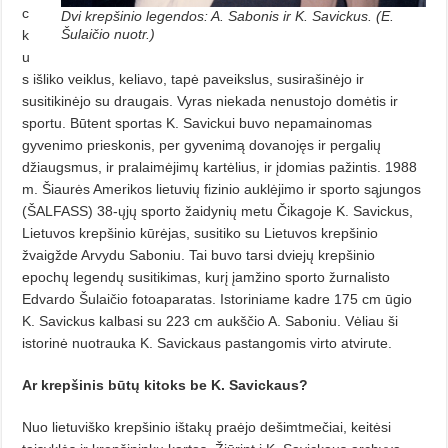
c
Dvi krepšinio legendos: A. Sabonis ir K. Savickus. (E.
Šulaičio nuotr.)
k
u
s išliko veiklus, keliavo, tapė paveikslus, susirašinėjo ir
susitikinėjo su draugais. Vyras niekada nenustojo domėtis ir
sportu. Būtent sportas K. Savickui buvo nepamainomas
gyvenimo prieskonis, per gyvenimą dovanojęs ir pergalių
džiaugsmus, ir pralaimėjimų kartėlius, ir įdomias pažintis. 1988
m. Šiaurės Amerikos lietuvių fizinio auklėjimo ir sporto sąjungos
(ŠALFASS) 38-ųjų sporto žaidynių metu Čikagoje K. Savickus,
Lietuvos krepšinio kūrėjas, susitiko su Lietuvos krepšinio
žvaigžde Arvydu Saboniu. Tai buvo tarsi dviejų krepšinio
epochų legendų susitikimas, kurį įamžino sporto žurnalisto
Edvardo Šulaičio fotoaparatas. Istoriniame kadre 175 cm ūgio
K. Savickus kalbasi su 223 cm aukščio A. Saboniu. Vėliau ši
istorinė nuotrauka K. Savickaus pastangomis virto atvirute.
Ar krepšinis būtų kitoks
be K. Savickaus?
Nuo lietuviško krepšinio ištakų praėjo dešimtmečiai, keitėsi