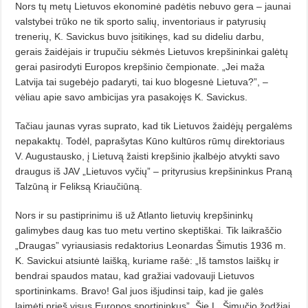
Nors tų metų Lietuvos ekonominė padėtis nebuvo gera – jaunai
valstybei trūko ne tik sporto salių, inventoriaus ir patyrusių
trenerių, K. Savickus buvo įsitikinęs, kad su dideliu darbu,
gerais žaidėjais ir trupučiu sėkmės Lietuvos krepšininkai galėtų
gerai pasirodyti Europos krepšinio čempionate. „Jei maža
Latvija tai sugebėjo padaryti, tai kuo blogesnė Lietuva?”, –
vėliau apie savo ambicijas yra pasakojęs K. Savickus.
Tačiau jaunas vyras suprato, kad tik Lietuvos žaidėjų pergalėms
nepakaktų. Todėl, paprašytas Kūno kultūros rūmų direktoriaus
V. Augustausko, į Lietuvą žaisti krepšinio įkalbėjo atvykti savo
draugus iš JAV „Lietuvos vyčių” – prityrusius krepšininkus Praną
Talzūną ir Feliksą Kriaučiūną.
Nors ir su pastiprinimu iš už Atlanto lietuvių krepšininkų
galimybes daug kas tuo metu vertino skeptiškai. Tik laikraščio
„Draugas” vyriausiasis redaktorius Leonardas Šimutis 1936 m.
K. Savickui atsiuntė laišką, kuriame rašė: „Iš tamstos laiškų ir
bendrai spaudos matau, kad gražiai vadovauji Lietuvos
sportininkams. Bravo! Gal juos išjudinsi taip, kad jie galės
laimėti prieš visus Europos sportininkus”. Šie L. Šimučio žodžiai