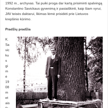
1992 m., archyvas. Tai puiki proga dar kartą prisiminti spalvingą
Konstantino Savickaus gyvenimą ir pasiaiškinti, kaip šiam vyrui,
JAV teisės daktarui, likimas lėmė prisidėti prie Lietuvos
krepšinio kūrimo.
Pradžių pradžia
K.
Sa
vic
ku
s
gi
m
ė
19
08
m
et
ais