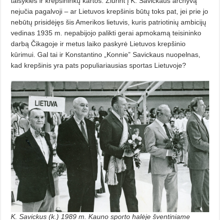
taisyklės ir krepšininkų kartos. Žiūrint į K. Savickaus archyvą
nejučia pagalvoji – ar Lietuvos krepšinis būtų toks pat, jei prie jo
nebūtų prisidėjęs šis Amerikos lietuvis, kuris patriotinių ambicijų
vedinas 1935 m. nepabijojo palikti gerai apmokamą teisininko
darbą Čikagoje ir metus laiko paskyrė Lietuvos krepšinio
kūrimui. Gal tai ir Konstantino „Konnie” Savickaus nuopelnas,
kad krepšinis yra pats populiariausias sportas Lietuvoje?
K. Savickus (k.) 1989 m. Kauno sporto halėje šventiniame