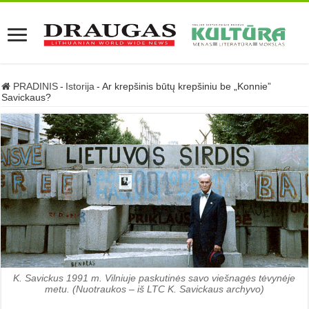
PRADINIS
-
Istorija
-
Ar krepšinis būtų krepšiniu be „Konnie”
Savickaus?
K. Savickus 1991 m. Vilniuje paskutinės savo viešnagės tėvynėje
metu. (Nuotraukos – iš LTC K. Savickaus archyvo)