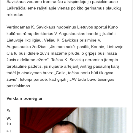
Savickaus vedamų treniruočių atsispindėjo jų pasiekimuose.
Laikraščiai ėmė rašyti apie vienas po kito gerinamus plaukikų
rekordus.
Vertindamas K. Savickaus nuopelnus Lietuvos sportui Kūno
kultūros rūmų direktorius V. Augustauskas bandė jį įkalbėti
Lietuvoje likti ilgiau. Vėliau K. Savickus prisiminė V.
Augustausko žodžius. „Jis man sakė: pasilik, Konnie, Lietuvoje.
Čia tu būsi didelė žuvis mažame prūde, o grįžęs būsi maža
žuvis dideliame ežere”. Tačiau K. Savickų neramino įtempta
tarptautinė padėtis, jis nujautė artėjantį Antrąjį pasaulinį karą,
todėl jo atsakymas buvo: „Gaila, tačiau noriu būti tik gyva
žuvis”. Istorija parodė, kad grįžti į JAV tada buvo teisingas
pasirinkimas.
Veikla ir pomėgiai
Su
grį
žu
s į