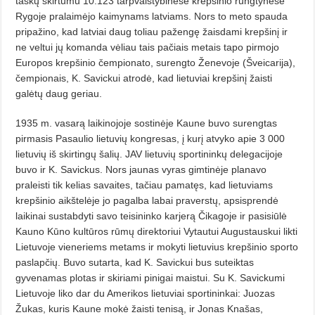
taškų skirtumu 10:123 tarpvalstybinėse krepšinio rungtynėse
Rygoje pralaimėjo kaimynams latviams. Nors to meto spauda
pripažino, kad latviai daug toliau pažengę žaisdami krepšinį ir
ne veltui jų komanda vėliau tais pačiais metais tapo pirmojo
Europos krepšinio čempionato, surengto Ženevoje (Šveicarija),
čempionais, K. Savickui atrodė, kad lietuviai krepšinį žaisti
galėtų daug geriau.
1935 m. vasarą laikinojoje sostinėje Kaune buvo surengtas
pirmasis Pasaulio lietuvių kongresas, į kurį atvyko apie 3 000
lietuvių iš skirtingų šalių. JAV lietuvių sportininkų delegacijoje
buvo ir K. Savickus. Nors jaunas vyras gimtinėje planavo
praleisti tik kelias savaites, tačiau pamatęs, kad lietuviams
krepšinio aikštelėje jo pagalba labai praverstų, apsisprendė
laikinai sustabdyti savo teisininko karjerą Čikagoje ir pasisiūlė
Kauno Kūno kultūros rūmų direktoriui Vytautui Augustauskui likti
Lietuvoje vieneriems metams ir mokyti lietuvius krepšinio sporto
paslapčių. Buvo sutarta, kad K. Savickui bus suteiktas
gyvenamas plotas ir skiriami pinigai maistui. Su K. Savickumi
Lietuvoje liko dar du Amerikos lietuviai sportininkai: Juozas
Žukas, kuris Kaune mokė žaisti tenisą, ir Jonas Knašas,