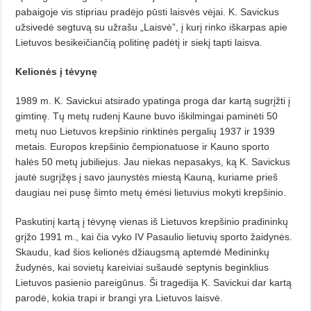
pabaigoje vis stipriau pradėjo pūsti laisvės vėjai. K. Savickus
užsivedė segtuvą su užrašu „Laisvė”, į kurį rinko iškarpas apie
Lietuvos besikeičiančią politinę padėtį ir siekį tapti laisva.
Kelionės į tėvynę
1989 m. K. Savickui atsirado ypatinga proga dar kartą sugrįžti į
gimtinę. Tų metų rudenį Kaune buvo iškilmingai paminėti 50
metų nuo Lietuvos krepšinio rinktinės pergalių 1937 ir 1939
metais. Europos krepšinio čempionatuose ir Kauno sporto
halės 50 metų jubiliejus. Jau niekas nepasakys, ką K. Savickus
jautė sugrįžęs į savo jaunystės miestą Kauną, kuriame prieš
daugiau nei pusę šimto metų ėmėsi lietuvius mokyti krepšinio.
Paskutinį kartą į tėvynę vienas iš Lietuvos krepšinio pradininkų
grįžo 1991 m., kai čia vyko IV Pasaulio lietuvių sporto žaidynės.
Skaudu, kad šios kelionės džiaugsmą aptemdė Medininkų
žudynės, kai sovietų kareiviai sušaudė septynis beginklius
Lietuvos pasienio pareigūnus. Ši tragedija K. Savickui dar kartą
parodė, kokia trapi ir brangi yra Lietuvos laisvė.