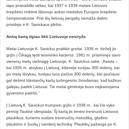
tapo pranašiški vė­liau, kai 1937 ir 1939 metais Lietuvos
krepšinio rinktinė iškovojo aukso medalius Europos krepšinio
čempionatuose. Prie šių lietuvių pergalių nemaža dalimi
prisidėjo ir K. Savickaus įdirbis.
Antrą kartą ilgiau likti Lietuvoje nesiryžo
Metai Lietuvoje K. Savickui pralėkė greitai. 1936 m. birželį jis
grįžo į Čikagą tęsti teisininko karjeros. 1981 m. prisiminęs savo
vienerių metų viešnagę Lietuvoje, K. Savickus sakė: „Keista –
kai 1935 m. atvykau į Lietuvą, kišenėje turėjau 300 dolerių, kai
po metų išvykau, turėjau tuos pačius 300 dolerių, bet jaučiausi
gal dešimt tūkstančių kartų turtingesnis žinodamas, kad kažkuo
galėjau padėti Lietuvai. Tie metai gimtinėje buvo neįkainojama
gyvenimo patirtis.”
Į Lietuvą K. Savickus trumpam grįžo ir 1938 m., kai čia vyko
pirmoji Tautinė olimpiada. Šį kartą jis ėmėsi treniruoti Lietuvos
plaukikus, kuriems sudarė treniruočių metodiką, gludino
plaukimo ir šuolių į vandenį techniką. Plaukikų pažanga po K.