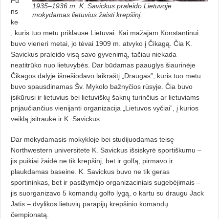
Pu
1935–1936 m. K. Savickus praleido Lietuvoje
ns
mokydamas lietuvius žaisti krepšinį.
ke
, kuris tuo metu priklausė Lietuvai. Kai mažajam Konstantinui
buvo vieneri metai, jo tėvai 1909 m. atvyko į Čikagą. Čia K.
Savickus praleido visą savo gyvenimą, tačiau niekada
neatitrūko nuo lietuvybės. Dar būdamas paauglys šiaurinėje
Čikagos dalyje išnešiodavo laikraštį „Draugas”, kuris tuo metu
buvo spausdinamas Šv. Mykolo bažnyčios rūsyje. Čia buvo
įsikūrusi ir lietuvius bei lietuviškų šaknų turinčius ar lietuviams
prijaučiančius vienijanti organizacija „Lietuvos vyčiai”, į kurios
veiklą įsitraukė ir K. Savickus.
Dar mokydamasis mokykloje bei studijuodamas teisę
Northwestern universitete K. Savickus išsiskyrė sportiškumu –
jis puikiai žaidė ne tik krepšinį, bet ir golfą, pirmavo ir
plaukdamas baseine. K. Savickus buvo ne tik geras
sportininkas, bet ir pasižymėjo organizaciniais sugebėjimais –
jis suorganizavo 5 komandų golfo lygą, o kartu su draugu Jack
Jatis – dvylikos lietuvių parapijų krepšinio komandų
čempionatą.