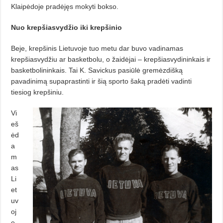
Klaipėdoje pradėjęs mokyti bokso.
Nuo krepšiasvydžio iki krepšinio
Beje, krepšinis Lietuvoje tuo metu dar buvo vadinamas
krepšiasvydžiu ar basketbolu, o žaidėjai – krepšiasvydininkais ir
basketbolininkais. Tai K. Savickus pasiūlė gremėzdišką
pavadinimą supaprastinti ir šią sporto šaką pradėti vadinti
tiesiog krepšiniu.
Vi
eš
ėd
a
m
as
Li
et
uv
oj
e