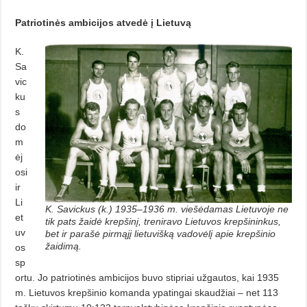
Patriotinės ambicijos
atvedė į Lietuvą
K.
Sa
vic
ku
s
do
m
ėj
osi
ir
Li
K. Savickus (k.) 1935–1936 m. viešėdamas Lietuvoje ne
et
tik pats žaidė krepšinį, treniravo Lietuvos krepšininkus,
uv
bet ir parašė pirmąjį lietuvišką vadovėlį apie krepšinio
žaidimą.
os
sp
ortu. Jo patriotinės ambicijos buvo stipriai užgautos, kai 1935
m. Lietuvos krepšinio komanda ypatingai skaudžiai – net 113