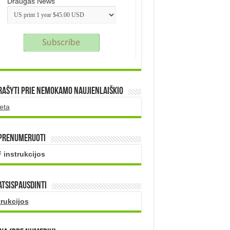
Draugas News
rašyti prie nemokamo naujienlaiškio
eta
 prenumeruoti
 instrukcijos
atsispausdinti
trukcijos