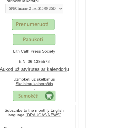
Parinkite laikotarpi
Lith Cath Press Society
EIN: 36-1395573
Aukoti už atvirutes ar kalendorių
.
Užmokėti už skelbimus
Skelbimų kainoraštis
.
Subscribe to the monthly English
language
"DRAUGAS NEWS"