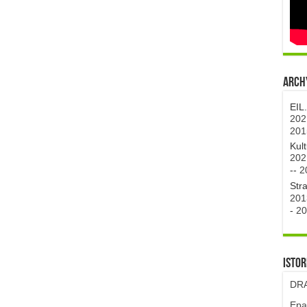
Archy
EIL
202
201
Kul
202
--
2
Str
201
-
20
Istor
DRA
Epa