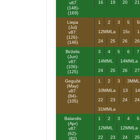
16
19
20
21
v87:
(148)-
(169)
Liepa
1
2
3
5
5
(Jul)
12MMLa
15c
1
v87:
(126)-
24
25
26
2
(146)
Birželis
3
4
5
6
7
(Jun)
14MML
14MMLa
v87:
(106)-
24
25
26
27
(125)
Gegužė
1
2
3
3MML
(May)
10MMLa
13
14
v87:
(84)-
22
23
24
2
(105)
31MMLa
Balandis
1
2
3
4
5
(Apr)
12MML
12MMLa
v87:
(62)-
22
23
24
25
(82)