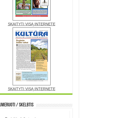
SKAITYTI VISĄ INTERNETE
SKAITYTI VISĄ INTERNETE
meruoti / Skelbtis