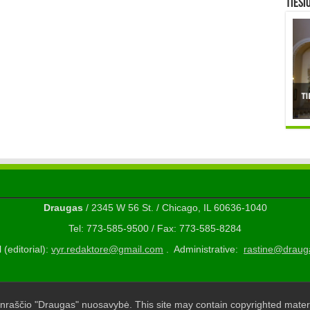
TIESI
Draugas
/ 2345 W 56 St. / Chicago, IL 60636-1040
Tel: 773-585-9500 / Fax: 773-585-8284
 (editorial):
vyr.redaktore@gmail.com
. Administrative:
rastine@draug
nraščio "Draugas" nuosavybė. This site may contain copyrighted materi