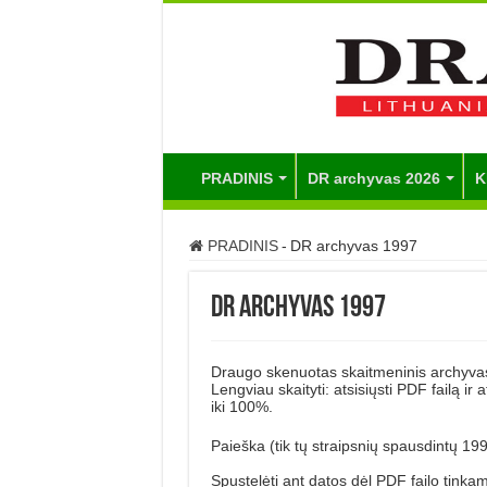
PRADINIS
DR archyvas 2026
K
PRADINIS
-
DR archyvas 1997
DR archyvas 1997
Draugo skenuotas skaitmeninis archyvas
Lengviau skaityti: atsisiųsti PDF failą ir
iki 100%.
Paieška (tik tų straipsnių spausdintų 19
Spustelėti ant datos dėl PDF failo tinka