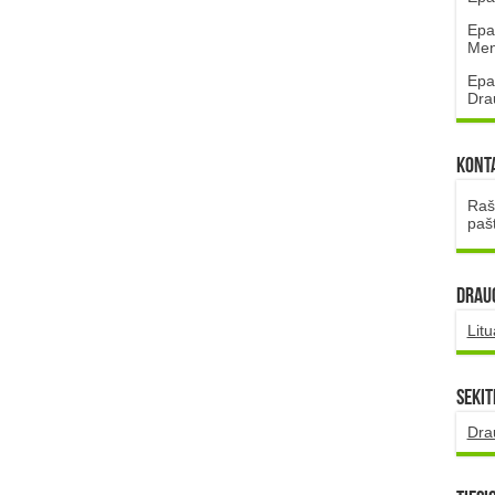
Epa
Mena
Epa
Dra
Kont
Rašt
paš
DRAUG
Lit
Sekit
Dra