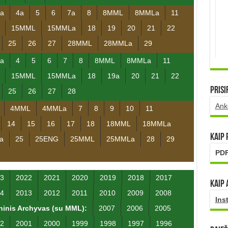
a
4a
5
6
7a
8
8MML
8MMLa
11
15MML
15MMLa
18
19
20
21
22
25
26
27
28MML
28MMLa
29
a
4
5
6
7
8
8MML
8MMLa
11
15MML
15MMLa
18
19a
20
21
22
Prisi
25
26
27
28
Ank
4MML
4MMLa
7
8
9
10
11
14
15
16
17
18
18MML
18MMLa
Kaip
a
25
25ENG
25MML
25MMLa
28
29
PDF
3
2022
2021
2020
2019
2018
2017
Kaip 
4
2013
2012
2011
2010
2009
2008
Ins
inis Archyvas (su MML):
2007
2006
2005
2
2001
2000
1999
1998
1997
1996