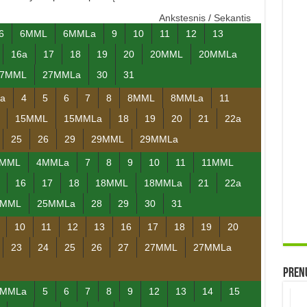
Ankstesnis
/
Sekantis
6
6MML
6MMLa
9
10
11
12
13
16a
17
18
19
20
20MML
20MMLa
27MML
27MMLa
30
31
a
4
5
6
7
8
8MML
8MMLa
11
15MML
15MMLa
18
19
20
21
22a
25
26
29
29MML
29MMLa
MML
4MMLa
7
8
9
10
11
11MML
16
17
18
18MML
18MMLa
21
22a
5MML
25MMLa
28
29
30
31
10
11
12
13
16
17
18
19
20
23
24
25
26
27
27MML
27MMLa
Prenu
2MMLa
5
6
7
8
9
12
13
14
15