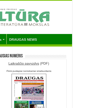
a
DRAUGAS NEWS
ausias numeris
Laikraščio pavyzdys
(PDF)
Pirmi puslapiai nemokamai smalsuoliams