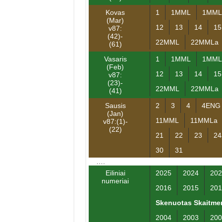
Kovas
1
1MML
1MML
(Mar)
12
13
14
15
v87:
(42)-
22MML
22MMLa
(61)
Vasaris
1
1MML
1MML
(Feb)
12
13
14
15
v87:
(23)-
22MML
22MMLa
(41)
Sausis
2
3
4
4ENG
(Jan)
11MML
11MMLa
v87:(1)-
(22)
21
22
23
24
30
31
….
Eiliniai
2025
2024
202
numeriai
2016
2015
201
Skenuotas Skaitmen
2004
2003
200