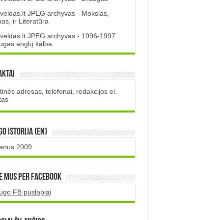
veldas.lt JPEG archyvas - Mokslas,
s, ir Literatūra
veldas.lt JPEG archyvas - 1996-1997
ugas anglų kalba
aktai
inės adresas, telefonai, redakcijos el.
tas
O istorija (EN)
uanus 2009
e mus per Facebook
ugo FB puslapiai