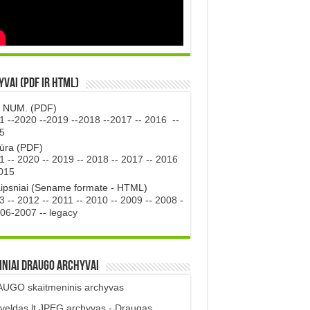
vai (PDF ir HTML)
. NUM. (PDF)
1
--
2020
--
2019
--
2018
--
2017
--
2016
--
5
tūra (PDF)
1
--
2020
--
2019
--
2018
--
2017
--
2016
015
aipsniai (Sename formate - HTML)
3
--
2012
--
2011
--
2010
--
2009
--
2008
-
06-2007
--
legacy
iniai DRAUGO Archyvai
UGO skaitmeninis archyvas
veldas.lt JPEG archyvas - Draugas