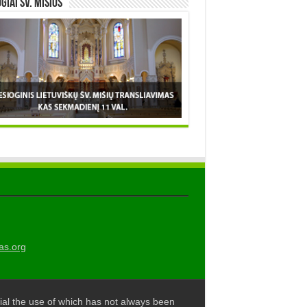
OGIAI šv. MIŠIOS
as.org
al the use of which has not always been