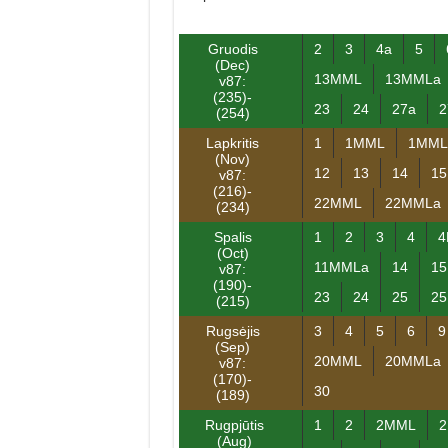
Gruodis
2
3
4a
5
(Dec)
13MML
13MMLa
v87:
(235)-
23
24
27a
(254)
Lapkritis
1
1MML
1MML
(Nov)
12
13
14
15
v87:
(216)-
22MML
22MMLa
(234)
Spalis
1
2
3
4
4
(Oct)
11MMLa
14
15
v87:
(190)-
23
24
25
2
(215)
Rugsėjis
3
4
5
6
9
(Sep)
20MML
20MMLa
v87:
(170)-
30
(189)
Rugpjūtis
1
2
2MML
(Aug)