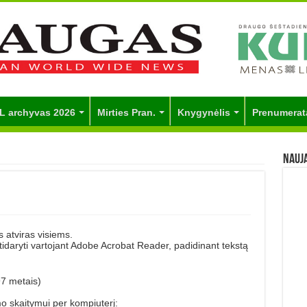
L archyvas 2026
Mirties Pran.
Knygynėlis
Prenumerat
Nauj
 atviras visiems.
 atidaryti vartojant Adobe Acrobat Reader, padidinant tekstą
97 metais)
mo skaitymui per kompiuterį: