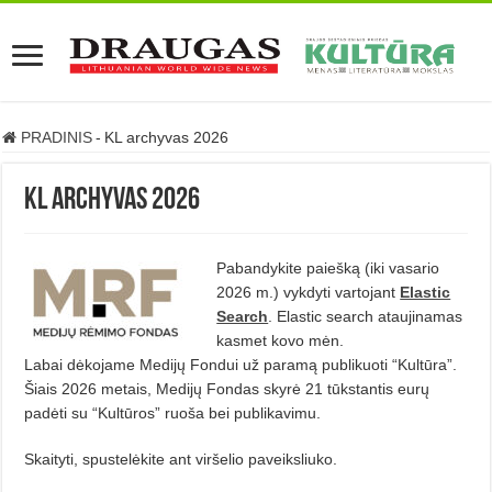
PRADINIS
-
KL archyvas 2026
KL archyvas 2026
Pabandykite paiešką (iki vasario
2026 m.) vykdyti vartojant
Elastic
Search
. Elastic search ataujinamas
kasmet kovo mėn.
Labai dėkojame Medijų Fondui už paramą publikuoti “Kultūra”.
Šiais 2026 metais, Medijų Fondas skyrė 21 tūkstantis eurų
padėti su “Kultūros” ruoša bei publikavimu.
Skaityti, spustelėkite ant viršelio paveiksliuko.