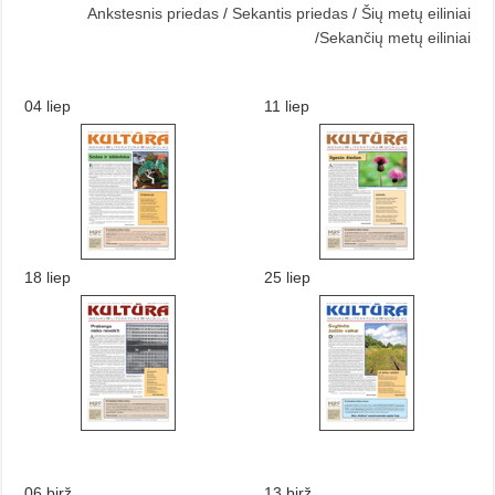
Ankstesnis priedas
/
Sekantis priedas
/
Šių metų eiliniai
/
Sekančių metų eiliniai
04 liep
11 liep
18 liep
25 liep
06 birž
13 birž