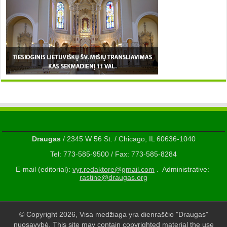
Draugas
/ 2345 W 56 St. / Chicago, IL 60636-1040
Tel: 773-585-9500 / Fax: 773-585-8284
E-mail (editorial):
vyr.redaktore@gmail.com
. Administrative:
rastine@draugas.org
© Copyright 2026, Visa medžiaga yra dienraščio "Draugas"
nuosavybė. This site may contain copyrighted material the use