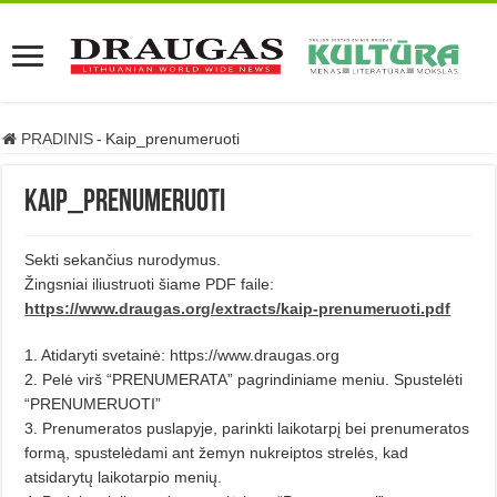
PRADINIS
-
Kaip_prenumeruoti
Kaip_prenumeruoti
Sekti sekančius nurodymus.
Žingsniai iliustruoti šiame PDF faile:
https://www.draugas.org/extracts/kaip-prenumeruoti.pdf
1. Atidaryti svetainė: https://www.draugas.org
2. Pelė virš “PRENUMERATA” pagrindiniame meniu. Spustelėti
“PRENUMERUOTI”
3. Prenumeratos puslapyje, parinkti laikotarpį bei prenumeratos
formą, spustelėdami ant žemyn nukreiptos strelės, kad
atsidarytų laikotarpio menių.