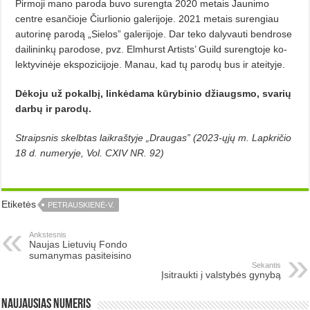
Pirmoji mano paroda buvo su­reng­ta 2020 metais Jaunimo
centre esančioje Čiurlionio galerijoje. 2021 metais surengiau
autorinę parodą „Sielos” galerijoje. Dar teko dalyvauti bendrose
dailininkų parodose, pvz. Elmhurst Artists’ Guild surengtoje ko­­
lektyvinėje ekspozicijoje. Manau, kad tų parodų bus ir ateityje.
Dėkoju už pokalbį, linkėdama kūrybinio džiaugsmo, svarių
dar­bų ir parodų.
Straipsnis skelbtas laikraštyje „Draugas” (2023-ųjų m. Lapkričio
18 d. numeryje, Vol. CXIV NR. 92)
Etiketės
PETRAUSKIENĖ-V.
Ankstesnis
Naujas Lietuvių Fondo
sumanymas pasiteisino
Sekantis
Įsitraukti į valstybės gynybą
Naujausias numeris