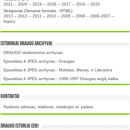
2021
--
2020
--
2019
--
2018
--
2017
--
2016
--
2015
Straipsniai (Sename formate - HTML)
2013
--
2012
--
2011
--
2010
--
2009
--
2008
--
2006-2007
--
legacy
Istoriniai DRAUGO Archyvai
DRAUGO skaitmeninis archyvas
Epaveldas.lt JPEG archyvas - Draugas
Epaveldas.lt JPEG archyvas - Mokslas, Menas, ir Literatūra
Epaveldas.lt JPEG archyvas - 1996-1997 Draugas anglų kalba
Kontaktai
Raštinės adresas, telefonai, redakcijos el. paštas
DRAUGO istorija (EN)