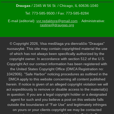
Draugas
/ 2345 W 56 St. / Chicago, IL 60636-1040
Tel: 773-585-9500 / Fax: 773-585-8284
E-mail (editorial):
vyr.redaktore@gmail.com
. Administrative:
rastine@draugas.org
© Copyright 2026, Visa medžiaga yra dienraščio "Draugas"
nuosavybė. This site may contain copyrighted material the use
of which has not always been specifically authorized by the
copyright owner. In accordance with section 512 of the U.S.
Copyright Act our contact information has been registered with
the United States Copyright Office (DMCA Registration no:
1042906). "Safe Harbor" noticing procedures as outlined in the
DMCA apply to this website concerning all content published
herein. If notice is given of an alleged copyright violation we will
act expeditiously to remove or disable access to the material(s)
in question. If you are a legal copyright holder or a designated
agent for such and you believe a post on this website falls
outside the boundaries of "Fair Use" and legitimately infringes
on yours or your clients copyright we may be contacted