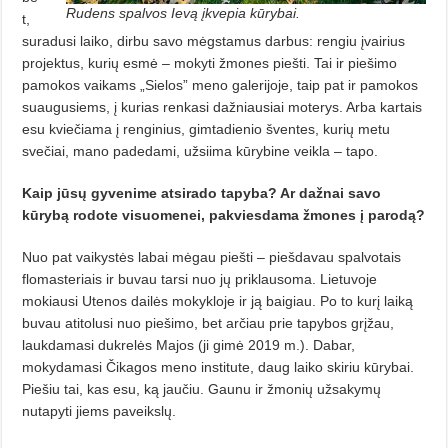
Rudens spalvos Ievą įkvepia kūrybai.
t,
suradusi laiko, dirbu savo mėgstamus darbus: rengiu įvairius
pro­jektus, kurių esmė – mokyti žmo­nes piešti. Tai ir piešimo
pamokos vai­kams „Sielos” meno galerijoje, taip pat ir pamokos
suaugusiems, į kurias renkasi dažniausiai moterys. Arba kartais
esu kviečiama į rengi­nius, gimtadienio šventes, kurių me­tu
svečiai, mano padedami, užsiima kūrybine veikla – tapo.
Kaip jūsų gyvenime atsirado tapyba? Ar dažnai savo
kūrybą rodote visuomenei, pakviesdama žmo­nes į parodą?
Nuo pat vaikystės labai mėgau piešti – piešdavau spalvotais
flomasteriais ir buvau tarsi nuo jų priklausoma. Lietuvoje
mokiausi Utenos dai­lės mokykloje ir ją baigiau. Po to kurį laiką
buvau atitolusi nuo piešimo, bet arčiau prie tapybos grįžau,
laukda­ma­si dukrelės Majos (ji gimė 2019 m.). Dabar,
mokydamasi Čikagos meno institute, daug laiko skiriu kūrybai.
Piešiu tai, kas esu, ką jaučiu. Gaunu ir žmonių užsakymų
nutapyti jiems paveikslų.