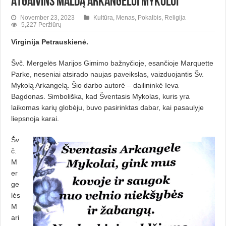
Atgaivins maldą Arkangelui Mykolui
November 23, 2023
Kultūra
,
Menas
,
Pokalbis
,
Religija
5,227 Peržiūrų
Virginija Petrauskienė.
Švč. Mergelės Marijos Gimimo bažnyčioje, esančioje Marquette
Par­ke, neseniai atsirado naujas paveiks­las, vaizduojantis Šv.
Mykolą Arkan­gelą. Šio darbo autorė – dailininkė Ieva
Bagdonas. Simboliška, kad Šven­tasis Mykolas, kuris yra
laikomas ka­rių globėju, buvo pasirinktas dabar, kai pasaulyje
liepsnoja karai.
Šv
č.
M
er
ge
lės
M
ari