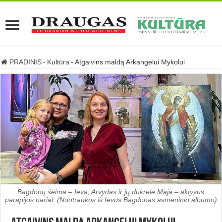
PRADINIS
-
Kultūra
-
Atgaivins maldą Arkangelui Mykolui
Bagdonų šeima – Ieva, Arvydas ir jų dukrelė Maja – aktyvūs
parapijos nariai. (Nuotraukos iš Ievos Bagdonas asmeninio albumo)