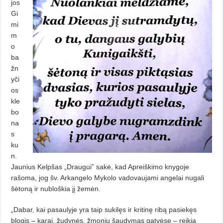
jos
Gi
mi
m
o
ba
žn
yči
os
kle
bo
na
s
ku
n.
Jaunius Kelp­šas „Draugui” sakė, kad Apreiš­kimo knygoje
rašoma, jog šv. Arkan­gelo Mykolo vadovaujami angelai nu­gali
šėtoną ir nubloškia jį žemėn.
„Dabar, kai pasaulyje yra taip su­kilęs ir kritinę ribą pasiekęs
blogis – karai, žudynės, žmonių šaudymas gat­vėse – reikia