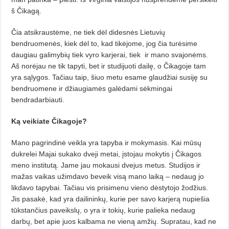
š Čikagą.
Čia atsikraustėme, ne tiek dėl di­desnės Lietuvių
bendruomenės, kiek dėl to, kad tikėjome, jog čia turėsime
daugiau galimybių tiek vyro karje­rai, tiek
ir mano svajonėms.
Aš norėjau ne tik tapyti, bet ir studijuoti dai­lę, o Čikagoje tam
yra sąlygos. Tačiau taip, šiuo metu esame glaudžiai susiję su
bendruomene ir džiaugiamės ga­lėdami sėkmingai
bendradarbiauti.
Ką veikiate Čikagoje?
Mano pagrindinė veikla yra tapyba ir mokymasis. Kai mūsų
dukrelei Majai sukako dveji metai, įstojau mo­kytis į Čikagos
meno institutą. Jame jau mokausi dvejus metus. Studijos ir
mažas vaikas užimdavo beveik visą ma­no laiką – nedaug jo
likdavo tapybai. Tačiau vis prisimenu vieno dės­tytojo žodžius.
Jis pasakė, kad yra dailininkų, kurie per savo karjerą nu­piešia
tūkstančius paveikslų, o yra ir tokių, kurie palieka nedaug
darbų, bet apie juos kalbama ne vieną am­žių. Supratau, kad ne