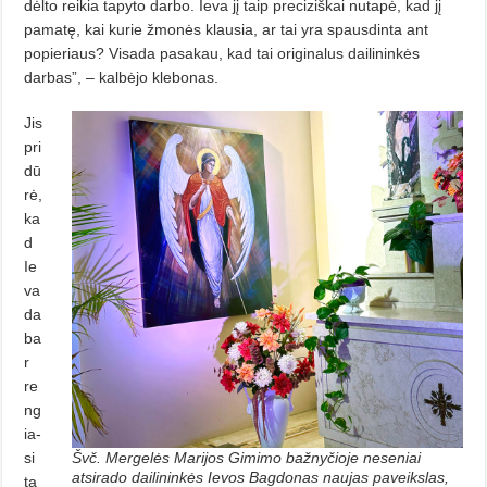
dėlto rei­kia tapyto darbo. Ieva jį taip preciziškai nutapė, kad jį
pamatę, kai ku­rie žmonės klausia, ar tai yra spausdinta ant
popieriaus? Visada pa­sakau, kad tai originalus dailinin­kės
darbas”, – kalbėjo klebonas.
Jis
pri
dū
rė,
ka
d
Ie
va
da
ba
r
re
ng
ia­
si
Švč. Mergelės Marijos Gimimo bažnyčioje neseniai
atsirado dailininkės Ievos Bagdonas naujas paveikslas,
ta