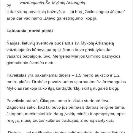
vaizduojantis Šv. Mykolą Arkangelą.
py
ti dar vieną paveikslą baž­nyčiai – tai bus „Gailestingojo Jė­zaus”
arba dar vadinamo „Dievo gai­lestingumo” kopija.
Labiausiai norisi piešti
Naujas, lietuvių šventovę puo­šian­tis šv. Mykolą Arkangelą
vaizduojantis kūrinys parapijiečiams bu­vo pristatytas dar
vasaros pabaigoje, Švč. Mergelės Marijos Gimimo baž­ny­čios
gimtadienio šventės metu.
Paveikslas yra pakankamai dide­lis – 1,5 metro aukščio ir 1,2
metro plo­čio. Drobėje pavaizduotas sparnuotas šv. Archangelas
Mykolas rankoje laiko ilgą kardą/durklą, skirtą nu­galėti blogį.
Paveikslo autorė, Čikagos meno instituto studentė Ieva
Bagdonas sa­ko, kad tai buvo jos pirmasis darbas religine tema.
Jį tapant, menininkei kilo daug įvairių minčių ir apmąs­ty­mų apie
religiją, mūsų tautos kultū­ros tradicijas, žmonių santykius.
„Religija – tai ne tik mūsų tautos kultūros dalis, daugelio lietuvių