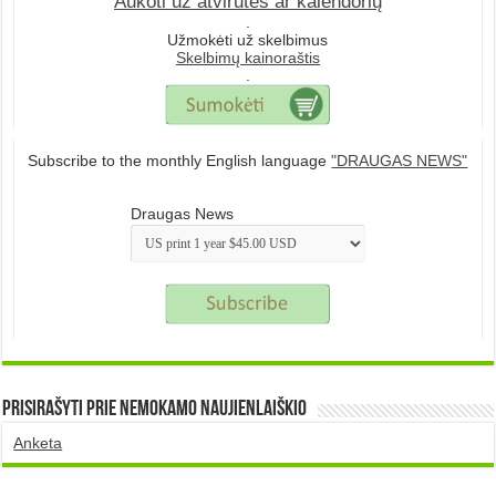
Aukoti už atvirutes ar kalendorių
.
Užmokėti už skelbimus
Skelbimų kainoraštis
.
Subscribe to the monthly English language
"DRAUGAS NEWS"
Draugas News
Prisirašyti prie nemokamo naujienlaiškio
Anketa