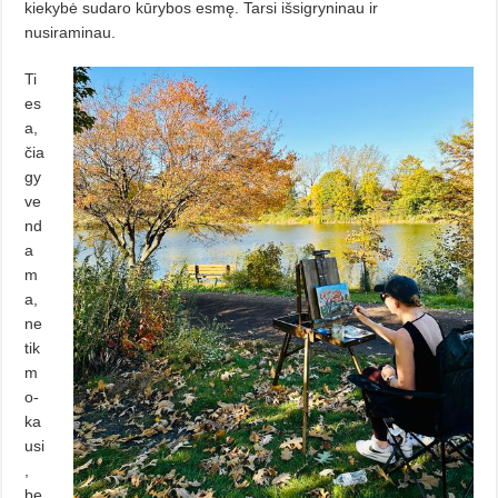
kiekybė sudaro kūrybos esmę. Tarsi išsigryninau ir
nusiraminau.
Ti
es
a,
čia
gy
ve
nd
a
m
a,
ne
tik
m
o­
ka
usi
,
be