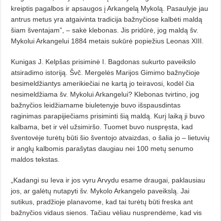
kreiptis pagalbos ir apsaugos į Arkangelą Mykolą. Pasau­lyje jau
antrus metus yra atgaivinta tradicija bažnyčiose kalbėti maldą
šiam šventajam”, – sakė klebonas. Jis pridūrė, jog maldą šv.
Mykolui Ar­kan­gelui 1884 metais sukūrė popie­žius Leonas XIII.
Kunigas J. Kelpšas prisiminė I. Bagdonas sukurto paveikslo
atsiradimo istoriją. Švč. Mergelės Marijos Gi­mimo bažnyčioje
besimeldžiantys ame­rikiečiai ne kartą jo teiravosi, kodėl čia
nesimeldžiama šv. Mykolui Arkangelui? Klebonas tvirtino, jog
bažnyčios leidžiamame biuletenyje buvo išspausdintas
raginimas parapijiečiams prisiminti šią maldą. Kurį laiką ji buvo
kalbama, bet ir vėl užs­i­miršo. Tuomet buvo nuspręsta, kad
šventovėje turėtų būti šio šventojo atvaizdas, o šalia jo – lietuvių
ir anglų kalbomis parašytas daugiau nei 100 metų senumo
maldos tekstas.
„Kadangi su Ieva ir jos vyru Ar­vy­du esame draugai, paklausiau
jos, ar galėtų nutapyti šv. Mykolo Arkan­gelo paveikslą. Jai
sutikus, pradžioje planavome, kad tai turėtų būti freska ant
bažnyčios vidaus sienos. Tačiau vėliau nusprendėme, kad vis