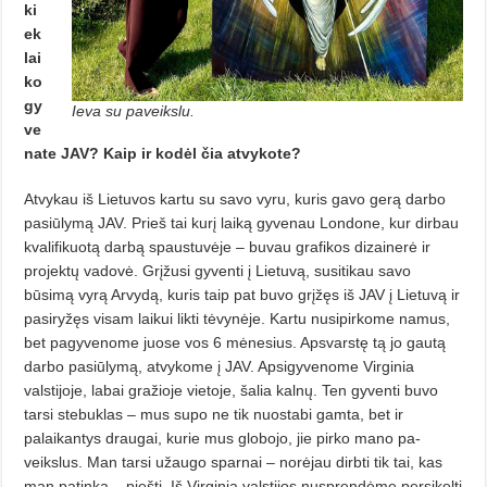
ki
ek
lai
ko
gy
Ieva su paveikslu.
ve
nate JAV? Kaip ir kodėl čia atvykote?
Atvykau iš Lietuvos kartu su savo vyru, kuris gavo gerą darbo
pa­siūlymą JAV. Prieš tai kurį laiką gy­venau Londone, kur dirbau
kvalifi­kuotą darbą spaustuvėje – buvau gra­fikos dizainerė ir
projektų vadovė. Grįžusi gyventi į Lietuvą, susitikau savo
būsimą vyrą Arvydą, kuris taip pat buvo grįžęs iš JAV į Lietuvą ir
pa­siryžęs visam laikui likti tėvynėje. Kar­tu nusipirkome namus,
bet pagy­ve­nome juose vos 6 mėnesius. Ap­svarstę tą jo gautą
darbo pasiūlymą, atvykome į JAV. Apsigyvenome Vir­ginia
valstijoje, labai gražioje vietoje, ša­lia kalnų. Ten gyventi buvo
tarsi stebuklas – mus supo ne tik nuostabi gamta, bet ir
palaikantys draugai, ku­rie mus globojo, jie pirko mano pa­
veikslus. Man tarsi užaugo sparnai – norėjau dirbti tik tai, kas
man patinka – piešti. Iš Virginia valstijos nusprendėme persikelti