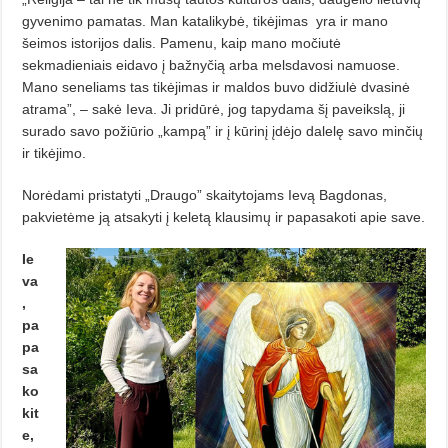
gy­ve­nimo pamatas. Man katalikybė, tikėjimas
yra ir mano
šeimos istorijos dalis. Pamenu, kaip mano močiutė
sekmadieniais eidavo į bažnyčią arba melsdavosi namuose.
Mano se­neliams tas tikėjimas ir maldos buvo didžiulė dvasinė
atrama”, – sakė Ieva. Ji pridūrė, jog tapydama šį paveikslą, ji
surado savo požiūrio „kampą” ir į kūrinį įdėjo dalelę savo minčių
ir ti­kėjimo.
Norėdami pristatyti „Draugo” skai­tytojams Ievą Bagdonas,
pakvie­tėme ją atsakyti į keletą klausimų ir papasakoti apie save.
Ie
va
,
pa
pa
sa
ko
kit
e,