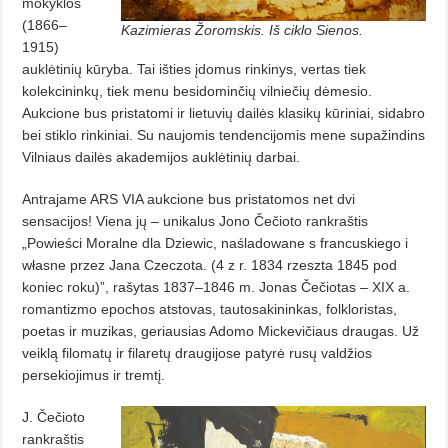
mokyklos
(1866–
Kazimieras Žoromskis. Iš ciklo Sienos.
1915)
auklėtinių kūryba. Tai išties įdomus rinkinys, vertas tiek
kolekcininkų, tiek menu besidominčių vilniečių dėmesio.
Aukcione bus pristatomi ir lietuvių dailės klasikų kūriniai, sidabro
bei stiklo rinkiniai. Su naujomis tendencijomis mene supažindins
Vilniaus dailės akademijos auklėtinių darbai.
Antrajame ARS VIA aukcione bus pristatomos net dvi
sensacijos! Viena jų – unikalus Jono Čečioto rankraštis
„Powieści Moralne dla Dziewic, naśladowane s francuskiego i
własne przez Jana Czeczota. (4 z r. 1834 rzeszta 1845 pod
koniec roku)”, rašytas 1837–1846 m. Jonas Čečiotas – XIX a.
romantizmo epochos atstovas, tautosakininkas, folkloristas,
poetas ir muzikas, geriausias Adomo Mickevičiaus draugas. Už
veiklą filomatų ir filaretų draugijose patyrė rusų valdžios
persekiojimus ir tremtį.
J. Čečioto
rankraštis