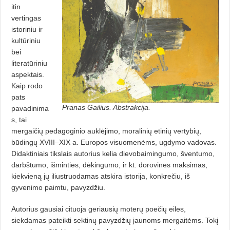
itin
vertingas
istoriniu ir
kultūriniu
bei
literatūriniu
aspektais.
Kaip rodo
pats
Pranas Gailius. Abstrakcija.
pavadinima
s, tai
mergaičių pedagoginio auklėjimo, moralinių etinių vertybių,
būdingų XVIII–XIX a. Europos visuomenėms, ugdymo vadovas.
Didaktiniais tikslais autorius kelia dievobaimingumo, šventumo,
darbštumo, išminties, dėkingumo, ir kt. dorovines maksimas,
kiekvieną jų iliustruodamas atskira istorija, konkrečiu, iš
gyvenimo paimtu, pavyzdžiu.
Autorius gausiai cituoja geriausių moterų poečių eiles,
siekdamas pateikti sektinų pavyzdžių jaunoms mergaitėms. Tokį