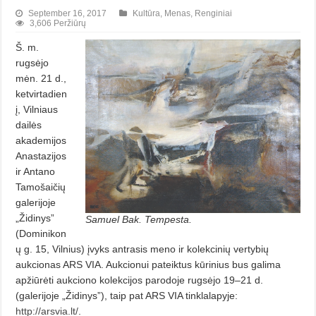
September 16, 2017
Kultūra
,
Menas
,
Renginiai
3,606 Peržiūrų
Š. m.
rugsėjo
mėn. 21 d.,
ketvirtadien
į, Vilniaus
dailės
akademijos
Anastazijos
ir Antano
Tamošaičių
galerijoje
„Židinys”
Samuel Bak. Tempesta.
(Dominikon
ų g. 15, Vilnius) įvyks antrasis meno ir kolekcinių vertybių
aukcionas ARS VIA. Aukcionui pateiktus kūrinius bus galima
apžiūrėti aukciono kolekcijos parodoje rugsėjo 19–21 d.
(galerijoje „Židinys”), taip pat ARS VIA tinklalapyje:
http://arsvia.lt/
.