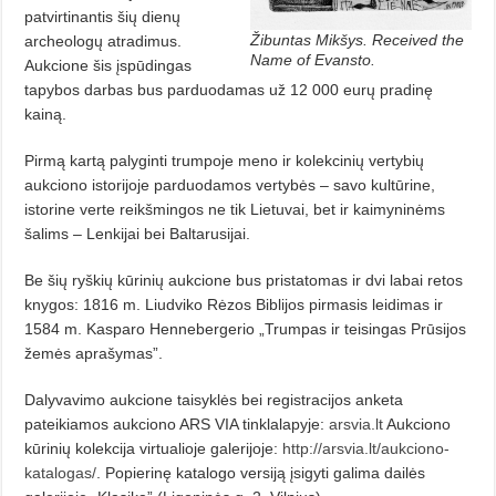
patvirtinantis šių dienų
Žibuntas Mikšys. Received the
archeologų atradimus.
Name of Evansto.
Aukcione šis įspūdingas
tapybos darbas bus parduodamas už 12 000 eurų pradinę
kainą.
Pirmą kartą palyginti trumpoje meno ir kolekcinių vertybių
aukciono istorijoje parduodamos vertybės – savo kultūrine,
istorine verte reikšmingos ne tik Lietuvai, bet ir kaimyninėms
šalims – Lenkijai bei Baltarusijai.
Be šių ryškių kūrinių aukcione bus pristatomas ir dvi labai retos
knygos: 1816 m. Liudviko Rėzos Biblijos pirmasis leidimas ir
1584 m. Kasparo Hennebergerio „Trumpas ir teisingas Prūsijos
žemės aprašymas”.
Dalyvavimo aukcione taisyklės bei registracijos anketa
pateikiamos aukciono ARS VIA tinklalapyje:
arsvia.lt
Aukciono
kūrinių kolekcija virtualioje galerijoje:
http://arsvia.lt/aukciono-
katalogas/
. Popierinę katalogo versiją įsigyti galima dailės