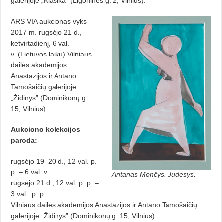
galerijoje „Klasika” (Ligoninės g. 2, Vilnius).
ARS VIA aukcionas vyks
2017 m. rugsėjo 21 d.,
ketvirtadienį, 6 val.
v.
(Lietuvos laiku) Vilniaus
dailės akademijos
Anastazijos ir Antano
Tamošaičių galerijoje
„Židinys” (Dominikonų g.
15, Vilnius)
Aukciono kolekcijos
paroda:
rugsėjo 19–20 d., 12 val. p.
p. – 6 val. v.
Antanas Mončys. Judesys.
rugsėjo 21 d., 12 val. p. p. –
3 val.
p. p.
Vilniaus dailės akademijos Anastazijos ir Antano Tamošaičių
galerijoje „Židinys” (Dominikonų g. 15, Vilnius)