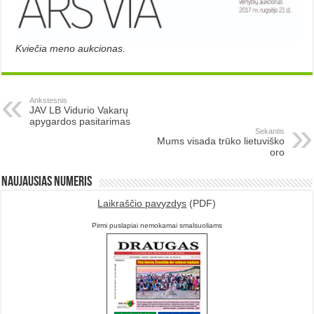
Kviečia meno aukcionas.
Ankstesnis
JAV LB Vidurio Vakarų
apygardos pasitarimas
Sekantis
Mums visada trūko lietuviško
oro
Naujausias numeris
Laikraščio pavyzdys
(PDF)
Pirmi puslapiai nemokamai smalsuoliams