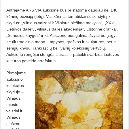
Antrajame ARS VIA aukcione bus pristatoma daugiau nei 140
kūrinių pozicijų (lotų). Visi kūriniai tematiškai suskirstyti į 7
skyrius: „Vilniaus vaizdai ir Vilniaus piešimo mokykla”, „XX a.
Lietuvos dailė”, „Vilniaus dailės akademija”,
„Istorinė grafika”,
„Senosios knygos” ir kt. Aukcione bus galima išvysti bei įsigyti
ne tik tradicinio meno – tapybos, grafikos ir skulptūros, bet ir
senųjų knygų, rankraščių bei įvairių kolekcinių vertybių.
Aukciono rengėjai stengėsi surasti ir pateikti svarbius Lietuvos
kultūros paveldo artefaktus.
Pirmajame
aukciono
kolekcijos
skyriuje –
Vilniaus
miesto
vaizdai ir
Vilniaus
piešimo