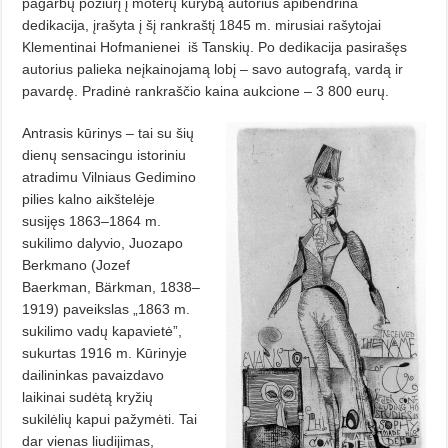
pagarbų požiūrį į moterų kūrybą autorius apibendrina
dedikacija, įrašyta į šį rankraštį 1845 m. mirusiai rašytojai
Klementinai Hofmanienei
iš Tanskių. Po dedikacija pasirašęs
autorius palieka neįkainojamą lobį – savo autografą, vardą ir
pavardę. Pradinė rankraščio kaina aukcione – 3 800 eurų.
Antrasis kūrinys – tai su šių
dienų sensacingu istoriniu
atradimu Vilniaus Gedimino
pilies kalno aikštelėje
susijęs 1863–1864 m.
sukilimo dalyvio, Juozapo
Berkmano (Jozef
Baerkman, Bärkman, 1838–
1919) paveikslas „1863 m.
sukilimo vadų kapavietė”,
sukurtas 1916 m. Kūrinyje
dailininkas pavaizdavo
laikinai sudėtą kryžių
sukilėlių kapui pažymėti. Tai
dar vienas liudijimas,