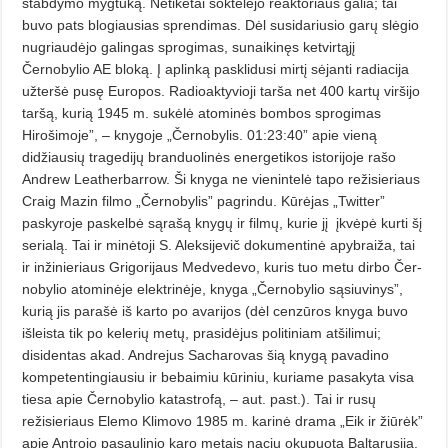
stabdymo mygtuką. Netikėtai šoktelėjo reaktoriaus galia; tai
buvo pats blogiausias spren­dimas. Dėl susidariusio garų slėgio
nu­griaudėjo galingas sprogimas, su­naikinęs ketvirtąjį
Černobylio AE bloką. Į aplinką pasklidusi mirtį sė­janti radiacija
užteršė pusę Europos. Radioaktyvioji tarša net 400 kartų vir­šijo
taršą, kurią 1945 m. sukėlė ato­minės bombos sprogimas
Hirošimo­je”, – knygoje „Černobylis. 01:23:40” apie vieną
didžiausių tragedijų branduolinės energetikos istorijoje rašo
Andrew Leatherbarrow. Ši knyga ne vienintelė tapo režisieriaus
Craig Mazin filmo „Černobylis” pagrindu. Kūrėjas „Twitter”
paskyroje paskelbė sąrašą knygų ir filmų, kurie jį
įkvėpė kurti šį
serialą. Tai ir minėtoji S. Aleksijevič dokumentinė apybraiža, tai
ir inžinieriaus Grigorijaus Medvedevo, kuris tuo metu dirbo Čer­
nobylio atominėje elektrinėje, knyga „Černobylio sąsiuvinys”,
kurią jis parašė iš karto po avarijos (dėl cenzūros knyga buvo
išleista tik po kelerių metų, prasidėjus politiniam atšili­mui;
disidentas akad. Andrejus Sa­charovas šią knygą pavadino
kompetentingiausiu ir bebaimiu kūriniu, kuriame pasakyta visa
tiesa apie Černobylio katastrofą, – aut. past.). Tai ir rusų
režisieriaus Elemo Kli­movo 1985 m. karinė drama „Eik ir žiūrėk”
apie Antrojo pasaulinio karo metais nacių okupuotą Baltarusiją.