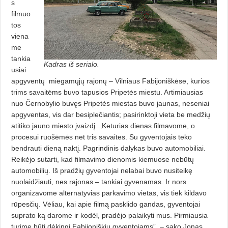
s
filmuo
tos
viena
me
tankia
Kadras iš serialo.
usiai
apgy­ventų
miegamųjų rajonų – Vilniaus Fa­bijoniškėse, kurios
trims savai­tėms buvo tapusios Pripetės miestu. Artimiausias
nuo Černobylio buvęs Pripetės miestas buvo jaunas, neseniai
apgyventas, vis dar besiplečiantis; pasirinktoji vieta be medžių
atitiko jauno miesto įvaizdį. „Keturias dienas filmavome, o
procesui ruošėmės net tris savaites. Su gyventojais teko
bendrauti dieną naktį. Pagrindinis dalykas buvo automobiliai.
Reikėjo sutarti, kad filmavimo dienomis kie­muose nebūtų
automobilių. Iš pra­džių gyventojai nelabai buvo nusi­tei­kę
nuolaidžiauti, nes rajonas – tankiai gyvenamas. Ir nors
organizavome alternatyvias parkavimo vietas, vis tiek kildavo
rūpesčių. Vėliau, kai apie filmą pasklido gandas, gyventojai
suprato ką darome ir kodėl, pra­dėjo palaikyti mus. Pirmiausia
turi­me būti dėkingi Fabijoniškių gyventojams”, – sako Jonas