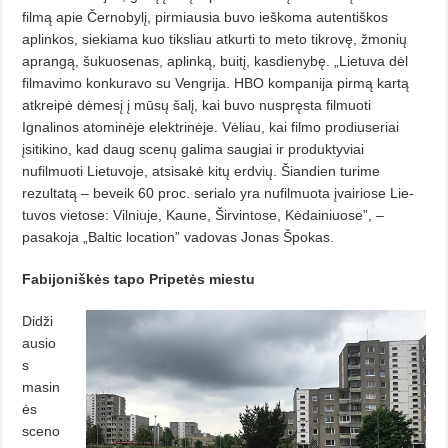
filmą apie Černobylį, pirmiausia buvo ieškoma autentiš­kos
aplinkos, siekiama kuo tiksliau atkurti to meto tikrovę, žmonių
ap­rangą, šukuosenas, aplinką, buitį, kasdienybę. „Lietuva dėl
filmavimo konkuravo su Vengrija. HBO kompanija pirmą kartą
atkreipė dėmesį į mūsų šalį, kai buvo nuspręsta filmuoti
Ignalinos atominėje elektrinėje. Vėliau, kai filmo prodiuseriai
įsitikino, kad daug scenų galima sau­giai ir produktyviai
nufilmuoti Lie­tuvoje, atsisakė kitų erdvių. Šiandien turime
rezultatą – beveik 60 proc. se­rialo yra nufilmuota įvairiose Lie­
tuvos vietose: Vilniuje, Kaune, Šir­vin­tose, Kėdainiuose”, –
pasakoja „Bal­tic location” vadovas Jonas Špokas.
Fabijoniškės tapo Pripetės miestu
Didži
ausio
s
masin
ės
sceno