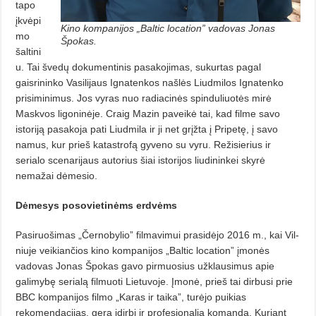
tapo
įkvėpi
Kino kompanijos „Baltic location” vadovas Jonas
mo
Špokas.
šaltini
u. Tai švedų dokumentinis pa­sakojimas, sukurtas pagal
gaisrininko Vasilijaus Ignatenkos našlės Liudmilos Ignatenko
prisiminimus. Jos vyras nuo radiacinės spinduliuo­tės mirė
Maskvos ligoninėje. Craig Mazin paveikė tai, kad filme savo
istoriją pa­sakoja pati Liudmila ir ji net grįžta į Pri­petę, į savo
namus, kur prieš ka­tastrofą gyveno su vyru. Re­žisierius ir
serialo scenarijaus autorius šiai is­torijos liudininkei skyrė
nemažai dė­mesio.
Dėmesys posovietinėms erdvėms
Pasiruošimas „Černobylio” filma­vimui prasidėjo 2016 m., kai Vil­
niuje veikiančios kino kompanijos „Baltic location” įmonės
vadovas Jo­nas Špokas gavo pirmuosius užklau­simus apie
galimybę serialą filmuoti Lietuvoje. Įmonė, prieš tai dirbusi prie
BBC kompanijos filmo „Karas ir taika”, turėjo puikias
rekomendacijas, gerą įdirbį ir profesionalią ko­mandą. Kuriant