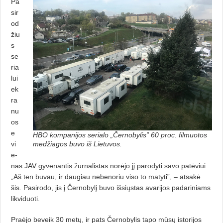
Pa
sir
od
žiu
s
se
ria
lui
ek
ra
nu
os
e
HBO kompanijos serialo „Černobylis” 60 proc. filmuotos
vi
medžiagos buvo iš Lietuvos.
e­
nas JAV gyvenantis žurnalistas norėjo jį parodyti savo patėviui.
„Aš ten buvau, ir daugiau nebenoriu viso to matyti”, – atsakė
šis. Pasirodo, jis į Černobylį buvo išsiųstas avarijos pa­dariniams
likviduoti.
Praėjo beveik 30 metų, ir pats Černobylis tapo mūsų istorijos