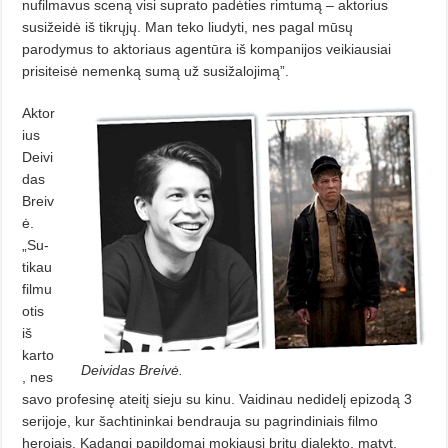
nufilmavus sceną visi suprato padėties rimtumą – aktorius
susižeidė iš tikrųjų. Man teko liudyti, nes pagal mūsų
parodymus to aktoriaus agentūra iš kompanijos veikiausiai
prisiteisė nemenką sumą už susižalojimą”.
Aktor
ius
Deivi
das
Breiv
ė.
„Su­
ti­kau
filmu
otis
iš
karto
Deividas Breivė.
, nes
savo profesinę ateitį sieju su kinu. Vaidinau nedidelį epizodą 3
serijoje, kur šach­tininkai bendrauja su pagrindiniais filmo
herojais. Kadangi papildomai mokiausi britų dialekto, matyt,