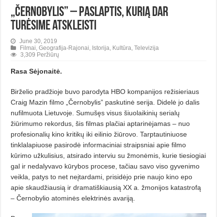
„Černobylis” – paslaptis, kurią dar
turėsime atskleisti
June 30, 2019
Filmai
,
Geografija-Rajonai
,
Istorija
,
Kultūra
,
Televizija
3,309 Peržiūrų
Rasa Sėjonaitė.
Birželio pradžioje buvo parodyta HBO kompanijos režisieriaus
Craig Mazin filmo „Černobylis” paskutinė serija. Didelė jo dalis
nufilmuota Lie­tuvoje. Sumušęs visus šiuolaikinių serialų
žiūrimumo rekordus, šis filmas plačiai aptarinėjamas – nuo
profesionalių kino kritikų iki eilinio žiū­rovo. Tarptautiniuose
tinklalapiuose pasirodė informaciniai straipsniai apie filmo
kūrimo užkulisius, atsirado interviu su žmonėmis, kurie tie­siogiai
gal ir nedalyvavo kūrybos procese, ta­čiau savo viso gyvenimo
veikla, patys to net neįtardami, prisidėjo prie naujo kino epo
apie skaudžiau­sią ir dramatiškiausią XX a. žmonijos katastrofą
– Černobylio atominės elektrinės avariją.