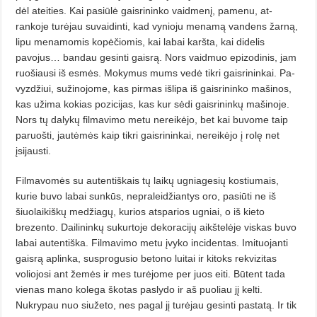
dėl ateities. Kai pasiūlė gaisrininko vaidmenį, pamenu, at­
rankoje turėjau suvaidinti, kad vy­nioju menamą vandens žarną,
lipu menamomis kopėčiomis, kai labai karšta, kai didelis
pavojus… bandau gesinti gaisrą. Nors vaidmuo epizodinis, jam
ruošiausi iš esmės. Moky­mus mums vedė tikri gaisrininkai. Pa­
vyzdžiui, sužinojome, kas pirmas išlipa iš gaisrininko mašinos,
kas užima kokias pozicijas, kas kur sėdi gaisrininkų mašinoje.
Nors tų dalykų filmavimo metu nereikėjo, bet kai buvome taip
paruošti, jautėmės kaip tikri gaisrininkai, nereikėjo į rolę net
įsijausti.
Filmavomės su autentiškais tų laikų ugniagesių kostiumais,
kurie buvo labai sunkūs, nepraleidžiantys oro, pasiūti ne iš
šiuolaikiškų medžiagų, kurios atsparios ugniai, o iš kie­to
brezento. Dailininkų sukurtoje dekoracijų aikštelėje viskas buvo
la­bai autentiška. Filmavimo metu įvy­ko incidentas. Imituojanti
gaisrą aplinka, susprogusio betono luitai ir kitoks rekvizitas
voliojosi ant žemės ir mes turėjome per juos eiti. Būtent tada
vienas mano kolega škotas pa­slydo ir aš puoliau jį kelti.
Nukrypau nuo siužeto, nes pagal jį turėjau ge­sinti pastatą. Ir tik