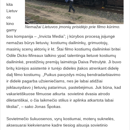
kita
Lietuv
os
kino
Nemažai Lietuvos įmonių prisidėjo prie filmo kūrimo.
gamy
bos kompanija – „Invicta Media”; į kūrybos procesą įsijungė
nemažas būrys lietuvių: kostiumų dailininkų, gri­muo­tojų,
masinių scenų aktorių ir kt. Štai filmo kostiumų dailininkei britei
Odile Dicks-Mireaux talkino ypač talentinga lietuvė kostiumų
dailininkė, prestižinių premijų laimėtoja Daiva Petrulytė. Ji buvo
britų kūrėjos asistentė ir turėjo didelės įtakos atren­kant didelę
dalį filmo kostiumų. „Pui­kus pavyzdys mūsų bendradarbiavimo
ir didelė pagarba užsieniečiams, nes jie labai atidžiai
įsiklausydavo į lietuvių patarimus, pastebėjimus. Juk būna, kad
vakarietiškuose filmuose atkurta
sovietinė dvasia atrodo
diletantiškai, o čia laikmečio stilius ir aplinka atkartota labai
tiksliai”, – sako Jonas Špokas.
Sovietmečio šukuosenos, vyrų kostiumai, moterų suknelės,
aksesua­rai kiekviename kadre tiesiog alsuoja sovietinio