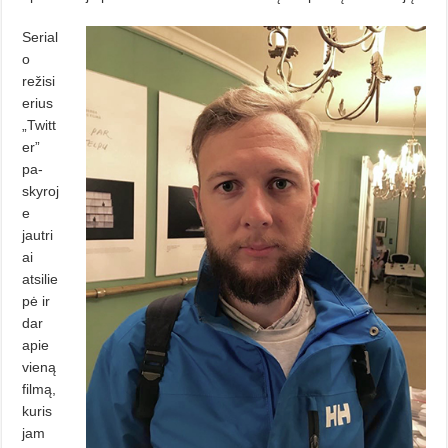
Serial
o
režisi
erius
„Twitt
er”
pa­
skyroj
e
jautri
ai
atsilie
pė ir
dar
apie
vieną
filmą,
kuris
jam