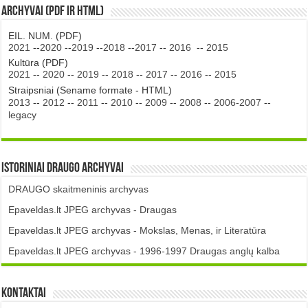
Archyvai (PDF ir HTML)
EIL. NUM. (PDF)
2021
--
2020
--
2019
--
2018
--
2017
--
2016
--
2015
Kultūra (PDF)
2021
--
2020
--
2019
--
2018
--
2017
--
2016
--
2015
Straipsniai (Sename formate - HTML)
2013
--
2012
--
2011
--
2010
--
2009
--
2008
--
2006-2007
--
legacy
Istoriniai DRAUGO Archyvai
DRAUGO skaitmeninis archyvas
Epaveldas.lt JPEG archyvas - Draugas
Epaveldas.lt JPEG archyvas - Mokslas, Menas, ir Literatūra
Epaveldas.lt JPEG archyvas - 1996-1997 Draugas anglų kalba
Kontaktai