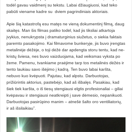
todėl gavau vaidmenį su tekstu. Labai džiaugiuosi, kad teko
pabūti viename kadre su
dviem pagrindiniais aktoriais.
Apie šią katastrofą esu matęs ne vieną dokumentinį filmą, daug
skai­tęs. Man šis filmas patiko todėl, kad jis tiksliai atkartoja
įvykius, nenu­krypsta į dramaturginius siužetus, o siekia faktais
paremto pasakojimo. Kai filmavome bunkeryje, jis buvo įrengtas
metalinėje dėžėje, o toji dėžė dar apdengta storu tentu, kad ne­
kristų šviesa, nes buvo vaizduojama, kad veiksmas vyksta po
žeme. Pame­nu, tvankiame praėjime tarp tos metalinės dėžės ir
tento laukiau savo išėjimo į kadrą. Ten buvo labai karšta,
nebuvo kuo kvėpuoti. Pajutau, kad alpstu. Darbuotojas,
prižiūrintis aktorius, pastebėjo, kad aš išbalęs. Pasakiau, kad
šiek tiek karšta, o iš tiesų stengiausi elgtis profesionaliai – giliai
kvėpavau ir stengiausi neat­kreipti į save dėmesio, nepanikuoti.
Darbuotojas pasirūpino manim – atnešė šalto oro ventiliatorių,
ir aš išsilaikiau”.