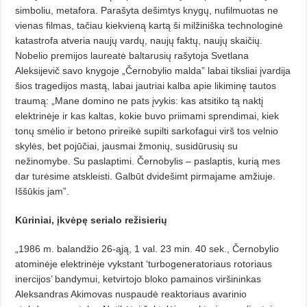
simboliu, metafora. Parašyta dešimtys knygų, nufilmuotas ne
vienas filmas, tačiau kiekvieną kartą ši milžiniška technologinė
katastrofa atveria nau­jų vardų, naujų faktų, naujų skaičių.
Nobelio premijos laureatė baltarusių rašytoja Svetlana
Aleksijevič savo knygoje „Černobylio malda” labai tiksliai įvardija
šios tragedijos mas­tą, labai jautriai kalba apie likiminę tautos
traumą: „Mane domino ne pats įvykis: kas atsitiko tą naktį
elektrinėje ir kas kaltas, kokie buvo priimami sprendimai, kiek
tonų smėlio ir betono prireikė supilti sarkofagui virš tos velnio
skylės, bet pojūčiai, jausmai žmonių, susidūrusių su
nežinomybe. Su paslaptimi. Černobylis – paslaptis, kurią mes
dar turėsime atskleisti. Galbūt dvidešimt pirmajame amžiuje.
Iššūkis jam”.
Kūriniai, įkvėpę serialo režisierių
„1986 m. balandžio 26-ąją, 1 val. 23 min. 40 sek., Černobylio
atominėje elektrinėje vykstant ‘turbogeneratoriaus rotoriaus
inercijos’ bandymui, ket­virtojo bloko pamainos viršinin­kas
Aleksandras Akimovas nuspaudė reaktoriaus avarinio