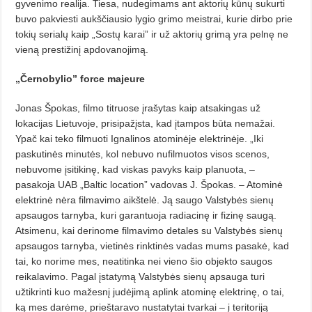
gyvenimo realija. Tiesa, nudegimams ant aktorių kūnų su­kurti
buvo pakviesti aukščiausio ly­gio grimo meistrai, kurie dirbo prie
tokių serialų kaip „Sostų karai” ir už aktorių grimą yra pelnę ne
vieną prestižinį apdovanojimą.
„Černobylio” force majeure
Jonas Špokas, filmo titruose įra­šytas kaip atsakingas už
lokacijas Lietuvoje, prisipažįsta, kad įtampos būta nemažai.
Ypač kai teko filmuoti Ignalinos atominėje elektrinėje. „Iki
paskutinės minutės, kol nebuvo nufilmuotos visos scenos,
nebuvome įsitikinę, kad viskas pavyks kaip planuota, –
pasakoja UAB „Baltic location” vadovas J. Špokas. – Atominė
elektrinė nėra filmavimo aikštelė. Ją saugo Valstybės sienų
apsaugos tar­nyba, kuri garantuoja radiacinę ir fizinę saugą.
Atsimenu, kai derinome filmavimo detales su Valstybės sienų
apsaugos tarnyba, vietinės rinktinės vadas mums pasakė, kad
tai, ko no­rime mes, neatitinka nei vieno šio objekto saugos
reikalavimo. Pagal įstatymą Valstybės sienų apsauga turi
užtikrinti kuo mažesnį judėjimą aplink atominę elektrinę, o tai,
ką mes darėme, prieštaravo nustatytai tvarkai – į teritoriją