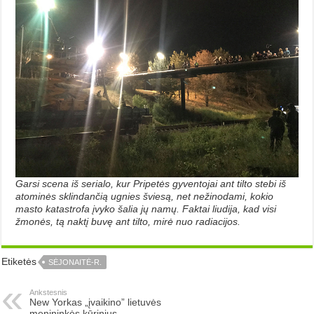
Garsi scena iš serialo, kur Pripetės gyventojai ant tilto stebi iš
atominės sklindančią ugnies šviesą, net nežinodami, kokio
masto katastrofa įvyko šalia jų namų. Faktai liudija, kad visi
žmonės, tą naktį buvę ant tilto, mirė nuo radiacijos.
Etiketės
SĖJONAITĖ-R.
Ankstesnis
New Yorkas „įvaikino” lietuvės
menininkės kūrinius