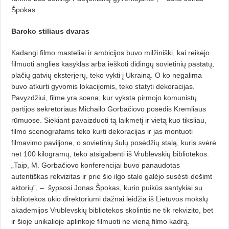
Špokas.
Baroko stiliaus dvaras
Kadangi filmo masteliai ir ambicijos buvo milžiniški, kai reikėjo
filmuoti anglies kasyklas arba ieškoti didingų sovietinių pastatų,
plačių gatvių eksterjerų, teko vykti į Uk­rai­ną. O ko negalima
buvo atkurti gy­vomis lokacijomis, teko statyti dekoracijas.
Pavyzdžiui, filme yra scena, kur vyksta pirmojo komunistų
partijos sekretoriaus Michailo Gorbačiovo posėdis Kremliaus
rūmuose. Siekiant pavaizduoti tą laikmetį ir vietą kuo tiksliau,
filmo scenografams teko kurti dekoracijas ir jas montuoti
filmavimo paviljone, o sovietinių šulų posėdžių stalą, kuris svėrė
net 100 ki­logramų, teko atsigabenti iš Vrub­levskių bibliotekos.
„Taip, M. Gorba­čiovo konferencijai buvo panaudotas
autentiškas rekvizitas ir prie šio ilgo stalo galėjo susėsti dešimt
aktorių”, –
šypsosi Jonas Špokas, kurio puikūs santykiai su
bibliotekos ūkio direktoriumi dažnai leidžia iš Lietuvos mokslų
akademijos Vrublevskių biblio­tekos skolintis ne tik rekvizito, bet
ir šioje unikalioje aplinkoje filmuoti ne vieną filmo kadrą.