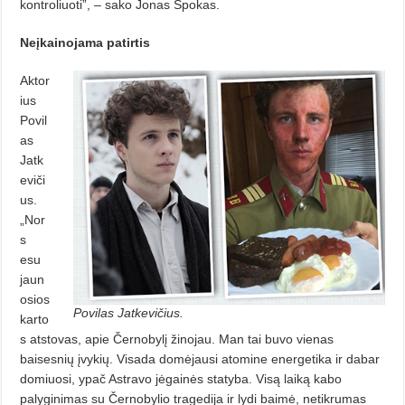
kontroliuoti”, – sako Jonas Špokas.
Neįkainojama patirtis
Aktor
ius
Povil
as
Jatk
eviči
us.
„Nor
s
esu
jaun
osios
Povilas Jatkevičius.
karto
s atstovas, apie Černobylį žinojau. Man tai buvo vienas
baisesnių įvykių. Visada do­mėjausi atomine energetika ir dabar
domiuosi, ypač Astravo jėgainės sta­tyba. Visą laiką kabo
palyginimas su Černobylio tragedija ir lydi baimė, ne­tikrumas