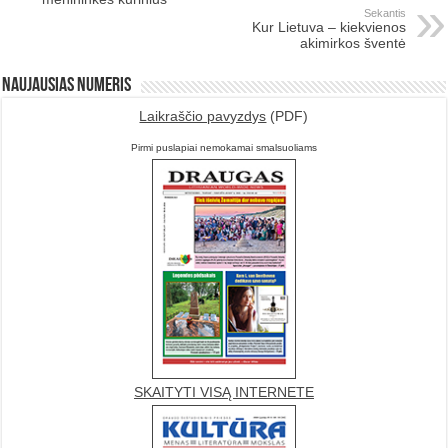
Sekantis
Kur Lietuva – kiekvienos
akimirkos šventė
Naujausias numeris
Laikraščio pavyzdys
(PDF)
Pirmi puslapiai nemokamai smalsuoliams
SKAITYTI VISĄ INTERNETE