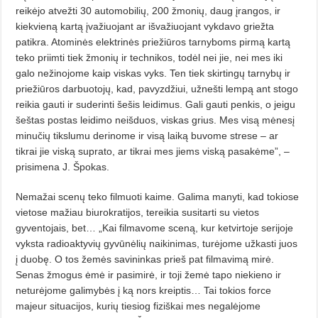
reikėjo atvežti 30 automobilių, 200 žmonių, daug įrangos, ir
kiekvieną kartą įvažiuojant ar išvažiuojant vykdavo griežta
patikra. Atominės elektrinės priežiūros tar­ny­boms pirmą kartą
teko priimti tiek žmonių ir technikos, todėl nei jie, nei mes iki
galo nežinojome kaip viskas vyks. Ten tiek skirtingų tarnybų ir
priežiūros darbuotojų, kad, pavyz­džiui, užnešti lempą ant stogo
reikia gauti ir suderinti šešis leidimus. Gali gauti penkis, o jeigu
šeštas postas leidimo neišduos, viskas grius. Mes visą mėnesį
minučių tikslumu derinome ir visą laiką buvome strese – ar
tikrai jie viską suprato, ar tikrai mes jiems viską pasakėme”, –
prisimena J. Špokas.
Nemažai scenų teko filmuoti kaime. Galima manyti, kad tokiose
vietose mažiau biurokratijos, terei­kia susitarti su vietos
gyventojais, bet… „Kai filmavome sceną, kur ket­virtoje serijoje
vyksta radioaktyvių gyvūnėlių naikinimas, turėjome už­kasti juos
į duobę. O tos žemės savi­ninkas prieš pat filmavimą mirė.
Senas žmogus ėmė ir pasimirė, ir toji žemė tapo niekieno ir
neturėjome galimybės į ką nors kreiptis… Tai tokios force
majeur situacijos, kurių tiesiog fiziškai mes negalėjome