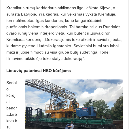
Kremliaus rūmų koridoriaus atitikmens ilgai ieškota Kijeve, o
surasta Latvijoje. Yra kadras, kur veiksmas vyksta Kremliuje,
ten nufilmuotas ilgas koridorius, kurio langai išdabinti
puošniomis baltomis draperijomis. Tai baroko stiliaus Rundalės
dvaro rūmų viena interjero vieta, ku­ri būtent ir „suvaidino”
Kremliaus koridorių. „Dekoracijomis teko at­kur­ti ir sovietinį butą,
kuriame gy­veno Liudmila Ignatenko. Sovietiniai butai yra labai
maži ir juose filmuoti su visa grupe būtų sudėtinga. Todėl
filmavimo aikštelėje teko statyti dekoraciją”.
Lietuvių patarimai HBO kūrėjams
Serial
o
kūrėj
ai
bendr
adarb
iavo ir
su