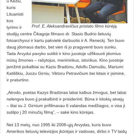
u Keziu,
kuris
Lituanisti
kos
Prof. E. Aleksandravičius pristato filmo kūrėją.
tyrimo ir
studijų centre Čikagoje filmavo dr. Stasio Budrio lietuvių
fotoarchyvui ir kartu pakvietė darbuotis ir A. Reneckį. Ten buvo
daug įdomaus darbo, bet vien iš jo pragyventi buvo sunku.
Tada
Arvydui pavyko sutikti ir kino juostoje užfiksuoti įdomius
mūsų žmones – rašytojus, menininkus, istorikus. Kino juostoje
įamžinti pokalbiai su Kaziu Bradūnu, Adolfu Damušiu, Mariumi
Katiliškiu,
Juozu Girniu, Viktoru Petravičium bei kitais ir įsiminė,
ir praturtino.
„Atrodo, poetas Kazys Bradūnas labai kalbus žmogus, bet labai
nelengva buvo jį prakalbinti ir prisiderinti. Būna ir kitokių atvejų
– štai su J. Girnium prifilmavau 6 valandas medžiagos, o visa ji
sutilpo į 20 minučių filmą”, – sakė kino kūrėjas.
Net 13 metų, nuo 1995 iki 2008-ųjų Arvydas, kuris buvo
Amerikos lietuvių televizijos įkūrėjas ir vadovas, dirbo ir TV laidų