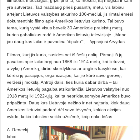
filmuotos medžiagos, grįžti prie to, ko mokėsi, ką mėgsta ir kam
yra sutvertas. Tad maždaug prieš pusantrų metų, vis labiau
artėjant Lietuvos valstybės atkūrimo 100-mečiui, jis rimtai ėmėsi
dokumentinio filmo apie Amerikos lietuvius kūrimo. Tai buvo
tema, kurią vystė visus beveik 30 Amerikoje praleistų metų,
kurios gabaliukus rodė ir Amerikos lietuvių televizijoje. „Mane
jau daug kas laiko ir pavadina ‘dipuku’”, – šypsojosi Arvydas.
Filmas, kurį jis kuria, susidės net iš šešių dalių. Pirmoji iš jų
pasakos apie laikotarpį nuo 1868 iki 1914 metų, kai lietuviai,
atvykę į Ameriką, dirbo skerdyklose ar anglies kasyklose, kai
kūrėsi jų parapijos, organizacijos, kai jie kūrė savo gerovę,
veržėsi į mokslą. Antroji dalis, ties kuria dabar dirba – tai
Amerikos lietuvių pagalba atsikuriančiai Lietuvos valstybei nuo
1918 metų iki 1922-ųjų, kai ta nepriklausomybė Amerikos buvo
pripažinta. Daug kas Lietuvoje nežino ir net neįtaria, kiek daug
Amerikos lietuviai padarė dėl savo tėvynės, kokias akcijas
vykdo, kokia lobistine veikla užsiėmė, kaip rinko lėšas.
A. Reneckį
labai