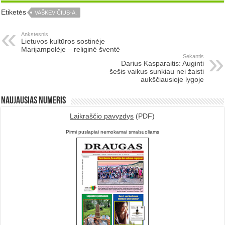
Etiketės
VAŠKEVIČIUS-A.
Ankstesnis
Lietuvos kultūros sostinėje
Marijampolėje – religinė šventė
Sekantis
Darius Kasparaitis: Auginti
šešis vaikus sunkiau nei žaisti
aukščiausioje lygoje
Naujausias numeris
Laikraščio pavyzdys
(PDF)
Pirmi puslapiai nemokamai smalsuoliams