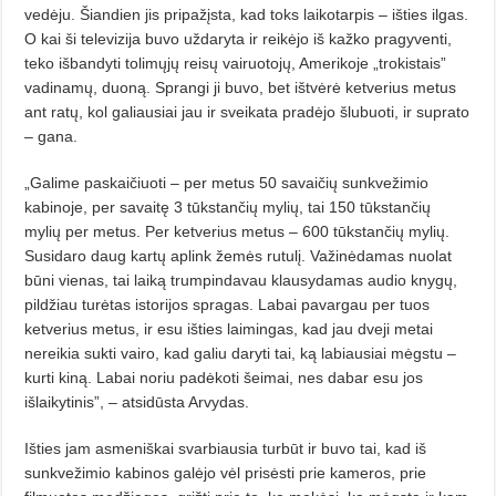
vedėju. Šiandien jis pripažįsta, kad toks laikotarpis – išties ilgas.
O kai ši televizija buvo uždaryta ir reikėjo iš kažko pragyventi,
teko išbandyti tolimųjų reisų vairuotojų, Amerikoje „trokistais”
vadinamų, duoną. Sprangi ji buvo, bet ištvėrė ketverius metus
ant ratų, kol galiausiai jau ir sveikata pradėjo šlubuoti, ir suprato
– gana.
„Galime paskaičiuoti – per metus 50 savaičių sunkvežimio
kabinoje, per savaitę 3 tūkstančių mylių, tai 150 tūkstančių
mylių per metus. Per ketverius metus – 600 tūkstančių mylių.
Susidaro daug kartų aplink žemės rutulį. Važinėdamas nuolat
būni vienas, tai laiką trumpindavau klausydamas audio knygų,
pildžiau turėtas istorijos spragas. Labai pavargau per tuos
ketverius metus, ir esu išties laimingas, kad jau dveji metai
nereikia sukti vairo, kad galiu daryti tai, ką labiausiai mėgstu –
kurti kiną. Labai noriu padėkoti šeimai, nes dabar esu jos
išlaikytinis”, – atsidūsta Arvydas.
Išties jam asmeniškai svarbiausia turbūt ir buvo tai, kad iš
sunkvežimio kabinos galėjo vėl prisėsti prie kameros, prie