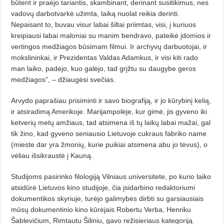
būtent ir praėjo tariantis, skambinant, derinant susitikimus, nes
vadovų darbotvarkė užimta, laiką nuolat reikia derinti.
Nepaisant to, buvau visur labai šiltai priimtas, visi, į kuriuos
kreipiausi labai maloniai su manim bendravo, pateikė įdomios ir
vertingos medžiagos būsimam
filmui. Ir archyvų darbuotojai, ir
mokslininkai, ir Prezidentas Valdas Adamkus, ir visi kiti rado
man laiko, padėjo, kuo galėjo, tad grįžtu su daugybe geros
medžiagos”, –
džiaugėsi svečias.
Arvydo paprašiau prisiminti ir savo biografiją, ir jo kūrybinį kelią,
ir atsiradimą Amerikoje. Marijampolėje, kur gimė, jis gyveno iki
ketverių metų amžiaus, tad atsimena iš tų laikų labai mažai, gal
tik žino, kad gyveno seniausio Lietuvoje cukraus fabriko name
(mieste dar yra žmonių, kurie puikiai atsimena abu jo tėvus), o
vėliau išsikraustė į Kauną.
Studijoms pasirinko filologiją Vilniaus universitete, po kurio laiko
atsidūrė Lietuvos kino studijoje, čia įsidarbino redaktoriumi
dokumentikos skyriuje, turėjo galimybės dirbti su garsiausiais
mūsų dokumentinio kino kūrėjais Robertu Verba, Henriku
Šablevičium, Rimtautu Šiliniu, gavo režisieriaus kategoriją.