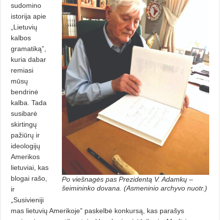
sudomino
istorija apie
„Lietuvių
kalbos
gramatiką”,
kuria dabar
remiasi
mūsų
bendrinė
kalba. Tada
susibarė
skirtingų
pažiūrų ir
ideologijų
Amerikos
lietuviai, kas
blogai rašo,
Po viešnagės pas Prezidentą V. Adamkų –
šeimininko dovana. (Asmeninio archyvo nuotr.)
ir
„Susivieniji
mas lietuvių Amerikoje” paskelbė konkursą, kas parašys