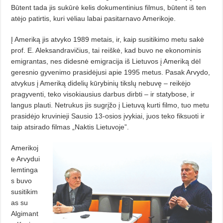
Būtent tada jis sukūrė kelis dokumentinius filmus, būtent iš ten
atėjo patirtis, kuri vėliau labai pasitarnavo Amerikoje.
Į Ameriką jis atvyko 1989 metais, ir, kaip susitikimo metu sakė
prof. E. Aleksandravičius, tai reiškė, kad buvo ne ekonominis
emigrantas, nes didesnė emigracija iš Lietuvos į Ameriką dėl
geresnio gyvenimo prasidėjusi apie 1995 metus. Pasak Arvydo,
atvykus į Ameriką didelių kūrybinių tikslų nebuvę – reikėjo
pragyventi, teko visokiausius darbus dirbti – ir statybose, ir
langus plauti. Netrukus jis sugrįžo į Lietuvą kurti filmo, tuo metu
prasidėjo kruvinieji Sausio 13-osios įvykiai, juos teko fiksuoti ir
taip atsirado filmas „Naktis Lietuvoje”.
Amerikoj
e Arvydui
lemtinga
s buvo
susitikim
as su
Algimant