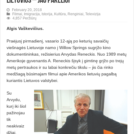
lietuvius – jau pakeliui
February 20, 2018
Filmai
,
Imigracija
,
Istorija
,
Kultūra
,
Renginiai
,
Televizija
4,857 Peržiūrų
Algis Vaškevičius.
Praėjusį pirmadienį, vasario 12-ąją po keturių savaičių
viešnagės Lietuvoje namo į Willow Springs sugrįžo kino
dokumentininkas, režisierius Arvydas Reneckis. Nuo 1989 metų
Amerikoje gyvenantis A. Reneckis šįsyk į gimtinę grįžo po trejų
metų pertraukos ir su labai konkrečiu tikslu – jis čia rinko
medžiagą būsimajam filmui apie Amerikos lietuvių pagalbą
kuriantis Lietuvos valstybei.
Su
Arvydu,
kurį iki šiol
pažinojau
tik
neakivaiz
džiai,