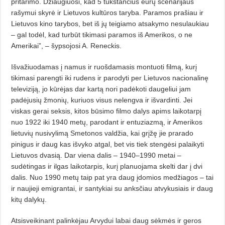
pritarimo. Džiaugiuosi, kad 5 tūkstančius eurų scenarijaus
rašymui skyrė ir Lietuvos kultūros taryba. Paramos prašiau ir
Lietuvos kino tarybos, bet iš jų teigiamo atsakymo nesulaukiau
– gal todėl, kad turbūt tikimasi paramos iš Amerikos, o ne
Amerikai”, – šypsojosi A. Reneckis.
Išvažiuodamas į namus ir ruošdamasis montuoti filmą, kurį
tikimasi parengti iki rudens ir parodyti per Lietuvos nacionalinę
televiziją, jo kūrėjas dar kartą nori padėkoti daugeliui jam
padėjusių žmonių, kuriuos visus nelengva ir išvardinti. Jei
viskas gerai seksis,
kitos būsimo filmo dalys apims laikotarpį
nuo 1922 iki 1940 metų,
parodant ir entuziazmą, ir Amerikos
lietuvių nusivylimą Smetonos valdžia, kai grįžę jie prarado
pinigus ir daug kas išvyko atgal, bet vis tiek stengėsi palaikyti
Lietuvos dvasią. Dar viena dalis – 1940–1990 metai –
sudėtingas ir ilgas laikotarpis, kurį planuojama skelti dar į dvi
dalis. Nuo 1990 metų taip pat yra daug įdomios medžiagos – tai
ir naujieji emigrantai, ir santykiai su anksčiau atvykusiais ir daug
kitų dalykų.
Atsisveikinant palinkėjau Arvydui labai daug sėkmės ir geros