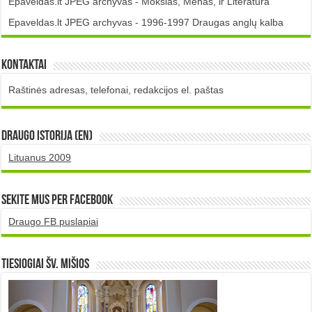
Epaveldas.lt JPEG archyvas - Mokslas, Menas, ir Literatūra
Epaveldas.lt JPEG archyvas - 1996-1997 Draugas anglų kalba
Kontaktai
Raštinės adresas, telefonai, redakcijos el. paštas
DRAUGO istorija (EN)
Lituanus 2009
Sekite mus per Facebook
Draugo FB puslapiai
TIESIOGIAI šv. MIŠIOS