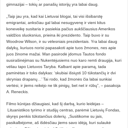
gimnazijai – tokių ar panašių istorijų yra labai daug.
„Taip jau yra, kad kai Lietuvai blogai, tai visi išsibarstę
emigrantai, anksčiau gal labai nesugyvenę ir vieni kitus
koneveikę susitaria ir pasiekia pačius aukščiausius Amerikos
valdžios sluoksnius, prieina iki prezidento. Taip buvo ir su
Woodrow Wilson, ir su vėlesniais prezidentais. Yra labai daug
dalykų, kuriuos norisi papasakoti apie tuos žmones, nes apie
juos žinome mažai. Man pasirodė įdomus Tautos fondo
susirašinėjimas su Nukentėjusiems nuo karo remti draugija, kuri
vėliau tapo Lietuvos Taryba. Kalbant apie paramą, tada
paminėtas ir toks dalykas: ‘skubiai išsiųsti 10 tūkstančių ir dvi
skrynias drapanų…’ Tai rodo, kad žmonės čia labai sunkiai
vertėsi, ir jiems reikėjo ne tik pinigų, bet net ir rūbų”, – pasakoja
A. Reneckis.
Filmo kūrėjas džiaugiasi, kad šį darbą, kurio leidėjas –
Lituanistikos tyrimo ir studijų centras, parėmė Lietuvių Fondas,
skyręs penkis tūkstančius dolerių. „Susitikome su jais,
pasikalbėjome, aš išdėsčiau jiems savo idėją, kuri sulaukė