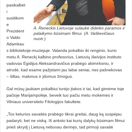
pasikalbėt
i
susitikom
e
A. Reneckis Lietuvoje sulaukė didelės paramos ir
Prezident
palaikymo būsimam filmui. (A. Vaškevičiaus
o Valdo
nuotr.)
Adamkau
s bibliotekoje-muziejuje. Valanda pokalbio iki renginio, kurio
metu A. Reneckį kalbino profesorius, Lietuvių išeivijos instituto
vadovas Egidijus Aleksandravičius prabėgo akimirksniu, ir
atrodė, kad esame pažįstami jau labai seniai, nes pašnekovas
– šiltas, malonus ir įdomus žmogus.
Gal mūsų jaukiam pokalbiui turėjo įtakos ir tai, kad gimėme toje
pačioje Marijampolėje, beveik tuo pačiu metu mokėmės ir
Vilniaus universiteto Filologijos fakultete.
„Tos keturios savaitės prabėgo tikrai greitai, daug ką suspėjau
padaryti, bet ne viską. Iš anksto kai kurių dalykų būsimam filmui
prieš skrydį į Lietuvą nebuvau derinęs, tad pirmoji savaitė