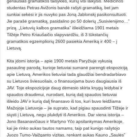
geriausias gramatikos taisykles, kurių visi laikysis. Medicinos
studentas Petras Avižonis bandė rašyti gramatiką, bet jam
sunkiai sekėsi ir jis nuvyko pas Joną Jablonskį pasikonsultuoti.
Jie parašė gramatiką, pasidalino po 50 dolerių „Susivienijimo…”
prizą. „Lietuvių kalbos gramatika” išleidžiama 1901 metais
Tilžėje Petro Kriaušaičio slapyvardžiu, iš 3 tūkstančių
gramatikos egzempliorių 2600 pasiekia Ameriką ir 400 – į
Lietuvą.
Kita įdomi istorija – apie 1900 metais Paryžiuje vykusią
pasaulinę parodą, kurioje lietuviai sumanė parengti ekspoziciją
apie Lietuvą. Amerikos lietuviai tada glaudžiai bendradarbiavo
su Lietuvos šviesuoliais, o finansuojama buvo daugiausia iš
JAV. Toje ekspozicijoje daug dėmesio skirta knygų leidybai ir
spaudos draudimui, nurodant, kurią dalį spaudos lietuviai
išleido JAV ir kurią dalį finansavo iš tos, kuri buvo leidžiama
Mažojoje Lietuvoje – jie suprato, kad pigiau spausdinti Tilžėje ir
siųsti į Lietuvą, negu plukdyti iš Amerikos. Dar viena istorija –
Jono Basanavičiaus ir Martyno Yčo apsilankymas Amerikoje,
kai jie rinko aukas tautos namams, taip pat kunigo rašytojo
Juozo Tumo-Vaižganto vizitas, renkant aukas Kauno „Saulės”