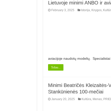
Lietuvoje minimi ANBO ir avi
February 3, 2025
Istorija
,
Knygos
,
Kultū
aviacijoje naudotų modelių. Specialistai
Toliau...
Minimi Beatričės Kleizaitės-
Stankūnienės 100-mečiai
January 20, 2025
Kultūra
,
Menas
,
PRIE