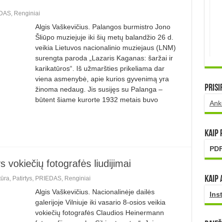
DAS
,
Renginiai
Algis Vaškevičius. Palangos burmistro Jono
Šliūpo muziejuje iki šių metų balandžio 26 d.
veikia Lietuvos nacionalinio muziejaus (LNM)
surengta paroda „Lazaris Kaganas: šaržai ir
karikatūros“. Iš užmaršties prikeliama dar
viena asmenybė, apie kurios gyvenimą yra
Prisi
žinoma nedaug. Jis susijęs su Palanga –
būtent šiame kurorte 1932 metais buvo
Ank
Kaip
PDF
s vokiečių fotografės liudijimai
Kaip 
tūra
,
Patirtys
,
PRIEDAS
,
Renginiai
Algis Vaškevičius. Nacionalinėje dailės
Ins
galerijoje Vilniuje iki vasario 8-osios veikia
vokiečių fotografės Claudios Heinermann