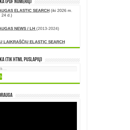
KA (PDF numerių)
AUGAS ELASTIC SEARCH
(iki 2026 m.
 24 d.)
AUGAS NEWS / LH
(2013-2024)
Ų LAIKRAŠČIŲ ELASTIC SEARCH
ka (tik HTML puslapių)
DRAUGA