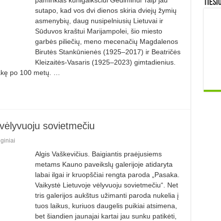
TIESI
sutapo, kad vos dvi dienos skiria dvie­jų žymių
asmenybių, daug nusipelniusių Lietuvai ir
Sūduvos kraštui Marijampolei, šio miesto
garbės piliečių, meno mecenačių Magdalenos
Birutės Stankūnienės (1925–2017) ir Beatričės
Kleizaitės-Vasaris (1925–2023) gimtadienius.
akę po 100 metų. …
 vėlyvuoju sovietmečiu
giniai
Algis Vaškevičius. Baigiantis praėjusiems
metams Kauno paveikslų galerijoje atidaryta
labai ilgai ir kruopščiai rengta paroda „Pasaka.
Vaikystė Lietuvoje vėlyvuoju sovietmečiu“. Net
tris galerijos aukštus užimanti paroda nukelia į
tuos laikus, kuriuos daugelis puikiai atsimena,
bet šiandien jaunajai kartai jau sunku patikėti,