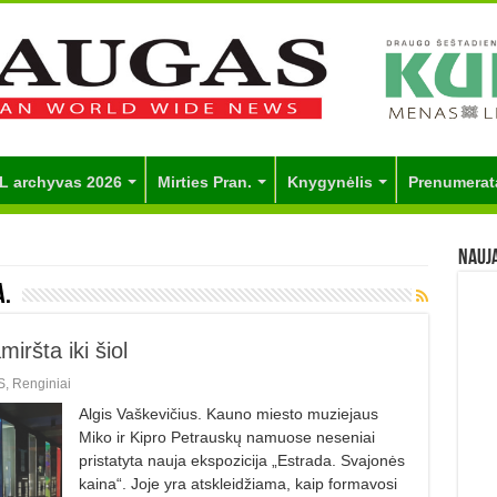
L archyvas 2026
Mirties Pran.
Knygynėlis
Prenumerat
Nauj
A.
iršta iki šiol
S
,
Renginiai
Algis Vaškevičius. Kauno miesto muziejaus
Miko ir Kipro Petrauskų namuose neseniai
pristatyta nauja ekspozicija „Estrada. Svajonės
kaina“. Joje yra atskleidžiama, kaip formavosi