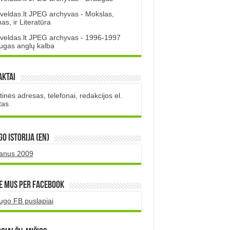
veldas.lt JPEG archyvas - Mokslas,
s, ir Literatūra
veldas.lt JPEG archyvas - 1996-1997
ugas anglų kalba
aktai
inės adresas, telefonai, redakcijos el.
tas
O istorija (EN)
uanus 2009
e mus per Facebook
ugo FB puslapiai