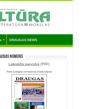
a
DRAUGAS NEWS
ausias numeris
Laikraščio pavyzdys
(PDF)
Pirmi puslapiai nemokamai smalsuoliams