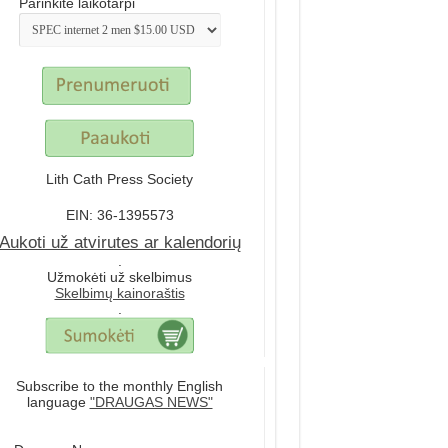
Parinkite laikotarpi
Lith Cath Press Society
EIN: 36-1395573
Aukoti už atvirutes ar kalendorių
.
Užmokėti už skelbimus
Skelbimų kainoraštis
.
Subscribe to the monthly English
language
"DRAUGAS NEWS"