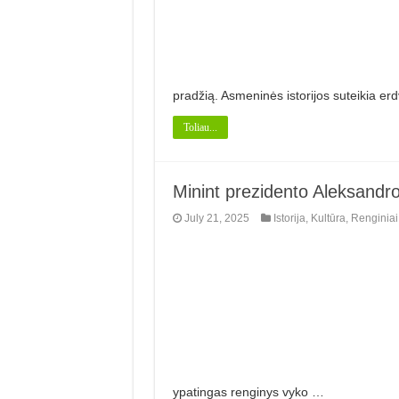
pradžią. Asmeninės istorijos suteikia er
Toliau...
Minint prezidento Aleksandr
July 21, 2025
Istorija
,
Kultūra
,
Renginiai
ypatingas renginys vyko …