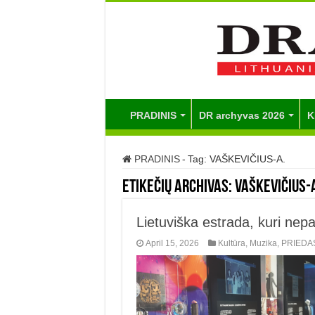
PRADINIS
DR archyvas 2026
K
PRADINIS
-
Tag:
VAŠKEVIČIUS-A.
Etikečių archivas:
VAŠKEVIČIUS-
Lietuviška estrada, kuri nepam
April 15, 2026
Kultūra
,
Muzika
,
PRIEDA