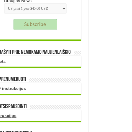
Draugas News
rašyti prie nemokamo naujienlaiškio
eta
 prenumeruoti
 instrukcijos
atsispausdinti
trukcijos