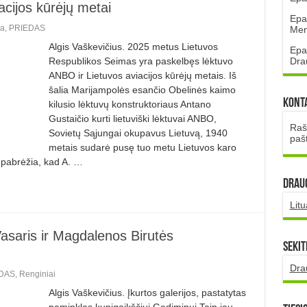
acijos kūrėjų metai
Epa
ra
,
PRIEDAS
Mena
Algis Vaškevičius. 2025 metus Lietuvos
Epa
Dra
Respublikos Seimas yra paskelbęs lėktuvo
ANBO ir Lietuvos aviacijos kūrėjų metais. Iš
šalia Marijampolės esančio Obelinės kaimo
Kont
kilusio lėktuvų konstruktoriaus Antano
Gustaičio kurti lietuviški lėktuvai ANBO,
Rašt
Sovietų Sąjungai okupavus Lietuvą, 1940
paš
metais sudarė pusę tuo metu Lietuvos karo
 pabrėžia, kad A. …
DRAUG
Lit
Vasaris ir Magdalenos Birutės
Sekit
Dra
DAS
,
Renginiai
Algis Vaškevičius. Įkurtos galerijos, pastatytas
paminklas kunigaikščiui Gediminui Taip jau