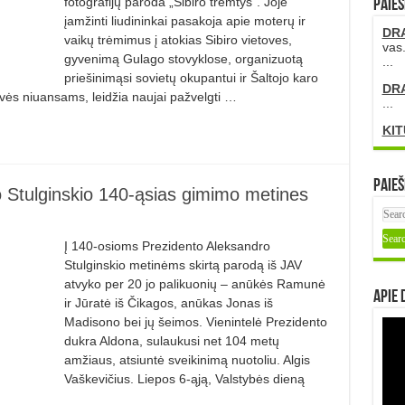
fotografijų paroda „Sibiro tremtys“. Joje
PAIEŠ
įamžinti liudininkai pasakoja apie moterų ir
DR
vaikų trėmimus į atokias Sibiro vietoves,
vas.
gyvenimą Gulago stovyklose, organizuotą
...
priešinimąsi sovietų okupantui ir Šaltojo karo
DR
dvės niuansams, leidžia naujai pažvelgti …
...
KIT
Paieš
o Stulginskio 140-ąsias gimimo metines
Į 140-osioms Prezidento Aleksandro
Stulginskio metinėms skirtą parodą iš JAV
atvyko per 20 jo palikuonių – anūkės Ramunė
Apie 
ir Jūratė iš Čikagos, anūkas Jonas iš
Madisono bei jų šeimos. Vienintelė Prezidento
dukra Aldona, sulaukusi net 104 metų
amžiaus, atsiuntė sveikinimą nuotoliu. Algis
Vaškevičius. Liepos 6-ąją, Valstybės dieną