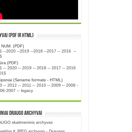
vai (PDF ir HTML)
. NUM. (PDF)
1
--
2020
--
2019
--
2018
--
2017
--
2016
--
5
tūra (PDF)
1
--
2020
--
2019
--
2018
--
2017
--
2016
015
aipsniai (Sename formate - HTML)
3
--
2012
--
2011
--
2010
--
2009
--
2008
-
06-2007
--
legacy
iniai DRAUGO Archyvai
UGO skaitmeninis archyvas
veldas.lt JPEG archyvas - Draugas