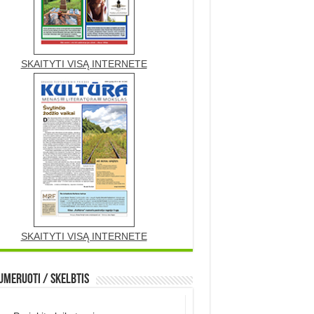
SKAITYTI VISĄ INTERNETE
SKAITYTI VISĄ INTERNETE
meruoti / Skelbtis