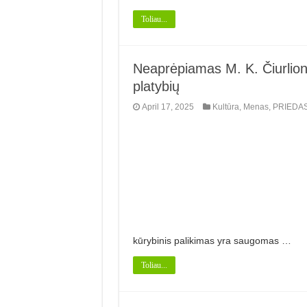
Toliau...
Neaprėpiamas M. K. Čiurlion
platybių
April 17, 2025
Kultūra
,
Menas
,
PRIEDA
kū­rybinis palikimas yra saugomas …
Toliau...