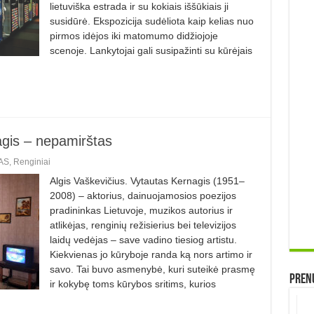
lietuviška estrada ir su kokiais iššūkiais ji
susidūrė. Ekspozicija sudėliota kaip kelias nuo
pirmos idėjos iki matomumo didžiojoje
scenoje. Lankytojai gali susipažinti su kūrėjais
gis – nepamirštas
AS
,
Renginiai
Algis Vaškevičius. Vytautas Kernagis (1951–
2008) – aktorius, dainuojamosios poezijos
pradininkas Lietuvoje, muzikos autorius ir
atlikėjas, renginių režisierius bei televizijos
laidų vedėjas – save vadino tiesiog artistu.
Kiekvienas jo kūryboje randa ką nors artimo ir
savo. Tai buvo asmenybė, kuri suteikė prasmę
Prenu
ir kokybę toms kūrybos sritims, kurios