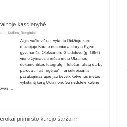
krainoje kasdienybė
aras
,
Kultūra
,
Renginiai
Algis Vaškevičius. Vytauto Didžiojo karo
muziejuje Kaune neseniai atidaryta Kyjive
gyvenančio Oleksandro Gliadelovo (g. 1956) –
vieno žymiausių mūsų meto Ukrainos
dokumentikos fotografų ir fotožurnalistų darbų
paroda „Ir aš regėjau“. Tai sukrečiantis
pasakojimas apie jau beveik ketverius metus
vykstantį karą Ukrainoje. Su nedidele kultine
lovas …
rokai primiršto kūrėjo šaržai ir