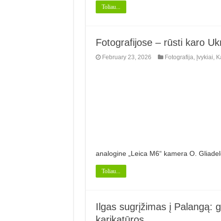
Toliau...
Fotografijose – rūsti karo U
February 23, 2026
Fotografija
,
Įvykiai
,
K
analogine „Leica M6“ kamera O. Gliade
Toliau...
Ilgas sugrįžimas į Palangą: ge
karikatūros