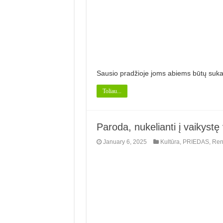
Sausio pradžioje joms abiems būtų suk
Toliau...
Paroda, nukelianti į vaikystę
January 6, 2025
Kultūra
,
PRIEDAS
,
Ren