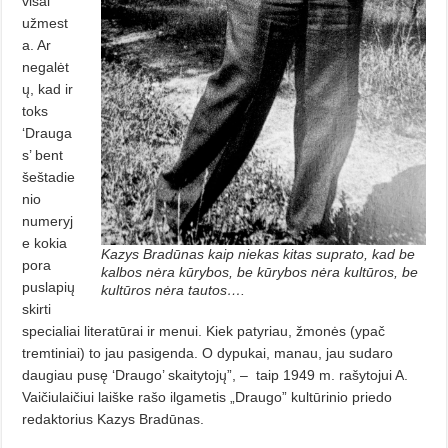
visai
užmest
a. Ar
negalėt
ų, kad ir
toks
‘Drauga
s’ bent
šeštadie
nio
numeryj
e kokia
Kazys Bradūnas kaip niekas kitas suprato, kad be
pora
kalbos nėra kūrybos, be kūrybos nėra kultūros, be
puslapių
kultūros nėra tautos….
skirti
specialiai literatūrai ir menui. Kiek patyriau, žmonės (ypač
tremtiniai) to jau pasigenda. O dypu­kai, manau, jau sudaro
daugiau pusę ‘Draugo’ skaitytojų”, –
taip 1949 m. ra­šytojui A.
Vaičiulaičiui laiške rašo ilgametis „Draugo” kultūrinio priedo
redaktorius Kazys Bradūnas.