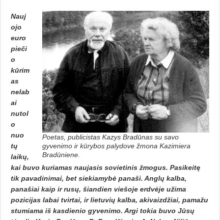
Nauj
ojo
euro
pieči
o
kūrim
as
nelab
ai
nutol
o
nuo
Poetas, publicistas Kazys Bradūnas su savo
gyvenimo ir kūrybos palydove žmona Kazimiera
tų
Bradūniene.
laikų,
kai buvo kuriamas naujasis sovie­tinis žmogus. Pasikeitę
tik pavadinimai, bet siekiamybė panaši. Anglų kalba,
panašiai kaip ir ru­sų, šiandien viešoje erdvėje užima
pozicijas labai tvirtai, ir lietuvių kal­ba, akivaizdžiai, pamažu
stumiama iš kasdienio gyvenimo. Argi tokia buvo Jūsų