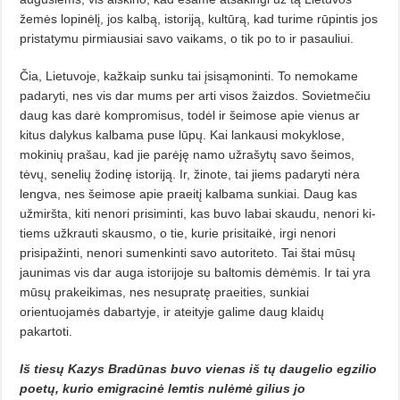
žemės lopinėlį, jos kalbą, istoriją, kultūrą, kad turi­me rūpintis jos
pristatymu pirmiausiai savo vaikams, o tik po to ir pa­sauliui.
Čia, Lietuvoje, kažkaip sunku tai įsisąmoninti. To nemokame
padaryti, nes vis dar mums per arti visos žaizdos. Sovietmečiu
daug kas darė kompromisus, todėl ir šeimose apie vienus ar
kitus dalykus kalbama puse lūpų. Kai lankausi mokyklose,
mokinių prašau, kad jie parėję namo užrašytų savo šeimos,
tėvų, senelių žodinę istoriją. Ir, žinote, tai jiems padaryti nėra
lengva, nes šeimose apie praeitį kalbama sunkiai. Daug kas
užmiršta, kiti nenori prisiminti, kas buvo labai skaudu, nenori ki­
tiems užkrauti skausmo, o tie, kurie prisitaikė, irgi nenori
prisipažinti, ne­nori sumenkinti savo autoriteto. Tai štai mūsų
jaunimas vis dar auga istorijoje su baltomis dėmėmis. Ir tai yra
mūsų prakeikimas, nes nesupra­tę praeities, sunkiai
orientuojamės da­bartyje, ir ateityje galime daug klaidų
pakartoti.
Iš tiesų Kazys Bradūnas buvo vienas iš tų daugelio egzilio
poetų, kurio emigracinė lemtis nulėmė gilius jo