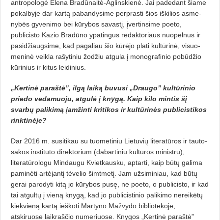
antropologė Ele­na Bradūnaitė-Aglinskienė. Jai pa­dedant šiame
pokalbyje dar kartą pa­bandysime perprasti šios iškilios as­me­
nybės gyvenimo bei kūrybos savas­tį, įvertinsime poeto,
publicisto Kazio Bradūno ypatingus redaktoriaus nuo­pelnus ir
pasidžiaugsime, kad pagaliau šio kūrėjo plati kultūrinė, visuo­
meninė veikla rašytiniu žodžiu atgula į monografinio pobūdžio
kūrinius ir kitus leidinius.
„Kertinė paraštė”, ilgą laiką bu­vusi „Draugo” kultūrinio
prie­do vedamuoju, atgulė į knygą. Kaip kilo mintis šį
svarbų paliki­mą įamžinti kritikos ir kultūrinės publicistikos
rinktinėje?
Dar 2016 m. susitikau su tuometiniu Lietuvių literatūros ir tauto­
sa­kos instituto direktorium (dabartiniu kultūros ministru),
literatūrologu Mindaugu Kvietkausku, aptarti, kaip būtų galima
paminėti artėjantį tėvelio šimtmetį. Jam užsiminiau, kad būtų
gerai parodyti kitą jo kūrybos pusę, ne poeto, o publicisto, ir kad
tai atgultų į vieną knygą, kad jo publicistinio palikimo nereikėtų
kiekvieną kartą ieškoti Martyno Mažvydo bibliotekoje,
atskiruose laikraščio nu­meriuose. Knygos „Kertinė paraštė”