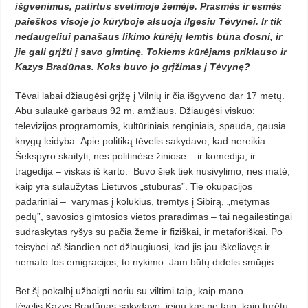
išgvenimus, patirtus svetimoje žemėje. Prasmės ir esmės
paieškos visoje jo kūryboje alsuoja ilgesiu Tėvynei. Ir tik
nedau­ge­liui panašaus likimo kūrėjų lemtis būna dosni, ir
jie gali grįžti į savo gimtinę. Tokiems kūrėjams priklauso ir
Kazys Bradūnas. Koks buvo jo grįžimas į Tėvynę?
Tėvai labai džiaugėsi grįžę į Vil­nių ir čia išgyveno dar 17 metų.
Abu su­laukė garbaus 92 m. amžiaus. Džiau­gėsi viskuo:
televizijos programomis, kultūriniais renginiais, spauda, gausia
knygų leidyba. Apie politiką tė­velis sakydavo, kad nereikia
Šekspy­ro skaityti, nes politinėse žiniose – ir komedija, ir
tragedija – viskas iš karto.
Buvo šiek tiek nusivylimo, nes matė,
kaip yra sulaužytas Lietuvos „stuburas”. Tie okupacijos
padariniai –
varymas į kolūkius, tremtys į Sibirą, „mėtymas
pėdų”, savosios gimtosios vietos praradimas – tai negailestingai
sudraskytas ryšys su pačia žeme ir fiziškai, ir metaforiš­kai. Po
teisybei aš šiandien net džiaugiuosi, kad jis jau iškeliavęs ir
nemato tos emigracijos, to nykimo. Jam būtų didelis smūgis.
Bet šį pokalbį užbaigti noriu su viltimi taip, kaip mano
tėvelis Kazys Bradūnas sakydavo: jeigu kas ne taip, kaip turėtų