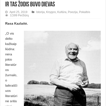
Ir tas žodis buvo Dievas
April 25, 2019
Istorija
,
Knygos
,
Kultūra
,
Poezija
,
Pokalbis
3,599 Peržiūrų
Rasa Kazlaitė.
„O vis
dėlto
kažkaip
liūdna:
nėra
jokio
literatūr
os
žurnalo,
o
laikrašči
uos
literatūri
nė sritis