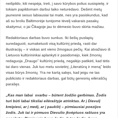
neišpildo, kiti nespėja, treti, į savo kūrybos polius su­sispietę, ir
tokiam papildomam darbui laiko neturėdavo. Dešimt me­tų
jaunesnė sesuo labiausiai tai matė, nes yra pasiskundus, kad
aš su broliu Baltimorėje turėjome tėvelį vakarais pasakų
skaitymui, o jai Čikagoje jau to dėmesio buvo skirta mažiau.
Redaktoriaus darbas buvo sun­kus. Iki šešių puslapių
suredaguoti, sumaketuoti visą kultūrinį priedą, rasti dar
iliustracijų – ir viskas ant vieno žmogaus pečių. Kai atvažiavo iš
Lietuvos kultūrininkai aplankyti ir pasidomėjo, kiek žmonių
redaguoja „Draugo” kultūrinį priedą, nega­lėjo patikėti, kad tėtis
tai daro vienas. Juk tuo metu sovietinį „Literatūrą ir meną” leido
visas būrys žmonių. Yra ne kartą sakęs, kad jeigu ne tas
publicisto ir redaktoriaus darbas, gal būtų geresnių eilėraščių
parašęs.
„Kas man labai svarbu – bū­tent žodžio gerbimas. Žodis
turi bū­ti labai tiksliai eilėraštyje at­rinktas. Ar į Dievulį
kreipiesi, ar į medį, ar į paukštį – pirmiausiai poezijos
žodis. Juk tai ir pirmuos Dievulio įkvėptuos raštuos yra