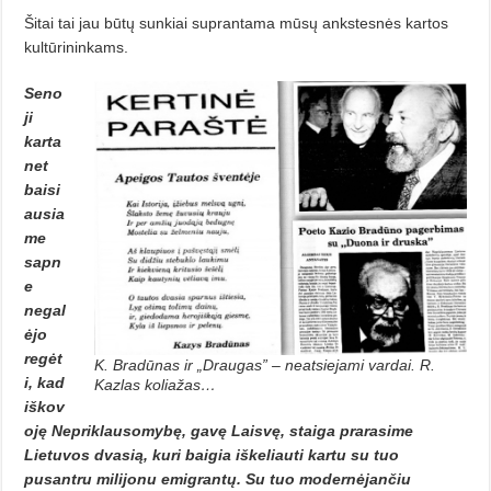
Šitai tai jau būtų sunkiai suprantama mūsų ankstesnės kartos
kul­tūrininkams.
Seno
ji
karta
net
baisi
ausia
me
sapn
e
negal
ėjo
regėt
K. Bradūnas ir „Draugas” – neatsiejami vardai. R.
i, kad
Kazlas koliažas…
iškov
oję Nepriklausomybę, gavę Laisvę, staiga prarasime
Lietuvos dvasią, kuri baigia iškeliauti kartu su tuo
pusantru milijonu emigrantų. Su tuo modernėjančiu