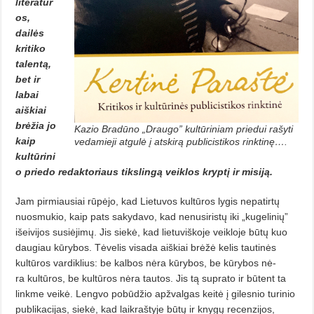
literatūr
os,
dailės
kritiko
talentą,
bet ir
labai
aiškiai
brėžia jo
Kazio Bradūno „Draugo” kultūriniam priedui rašyti
kaip
vedamieji atgulė į atskirą publicistikos rinktinę….
kultūrini
o priedo re­daktoriaus tikslingą veiklos kryp­tį ir misiją.
Jam pirmiausiai rūpėjo, kad Lie­tuvos kultūros lygis nepatirtų
nuosmukio, kaip pats sakydavo, kad nenu­siristų iki „kugelinių”
išeivijos susi­ėji­­mų. Jis siekė, kad lietuviškoje veikloje būtų kuo
daugiau kūrybos. Tėvelis visada aiškiai brėžė kelis tautinės
kultūros vardiklius: be kalbos nėra kūrybos, be kūrybos nė­
ra kultūros, be kultūros nėra tautos. Jis tą suprato ir būtent ta
linkme veikė. Lengvo pobūdžio apžvalgas keitė į gilesnio turinio
publikacijas, siekė, kad laikraštyje būtų ir knygų recenzijos,