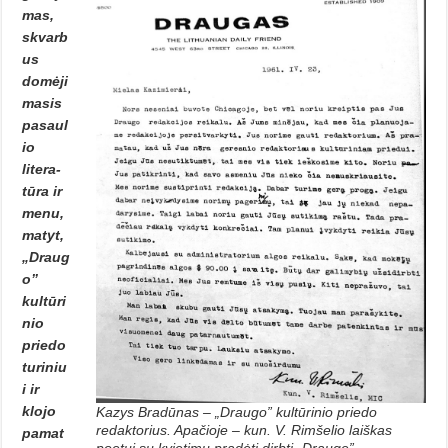
mas,
skvarb
us
domėji
masis
pasaul
io
litera­
tūra ir
menu,
matyt,
„Draug
o”
kultūri
nio
priedo
turiniu
i ir
klojo
Kazys Bradūnas – „Draugo” kultūrinio priedo
redaktorius. Apačioje – kun. V. Rimšelio laiškas
pamat