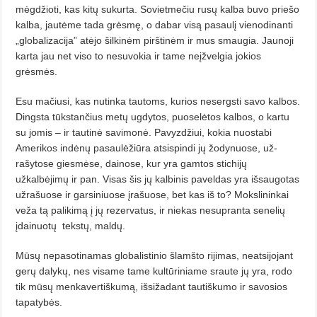
mėgdžioti, kas kitų sukurta. Sovietmečiu rusų kalba buvo priešo
kalba, jautėme tada grėsmę, o dabar visą pasaulį vienodinanti
„globali­zacija” atėjo šilkinėm pirštinėm ir mus smaugia. Jaunoji
karta jau net viso to nesuvokia ir tame neįžvelgia jokios
grėsmės.
Esu mačiusi, kas nutinka tautoms, kurios nesergsti savo kalbos.
Dingsta tūkstančius metų ugdytos, puoselėtos kalbos, o kartu
su jomis – ir tautinė savimonė. Pavyzdžiui, ko­kia nuostabi
Amerikos indėnų pasau­lė­žiūra atsispindi jų žodynuose, už­
rašytose giesmėse, dainose, kur yra gamtos stichijų
užkalbėjimų ir pan. Visas šis jų kalbinis paveldas yra išsaugotas
užrašuose ir garsiniuose įrašuose, bet kas iš to? Mokslininkai
veža tą palikimą į jų rezervatus, ir niekas nesupranta senelių
įdainuotų
tekstų, maldų.
Mūsų nepasotinamas globalisti­nio šlamšto rijimas, neatsijojant
gerų dalykų, nes visame tame kultūrinia­me sraute jų yra, rodo
tik mūsų menkavertiškumą, išsižadant tautiš­kumo ir savosios
tapatybės.