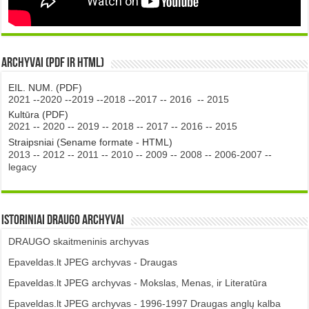
Archyvai (PDF ir HTML)
EIL. NUM. (PDF)
2021
--
2020
--
2019
--
2018
--
2017
--
2016
--
2015
Kultūra (PDF)
2021
--
2020
--
2019
--
2018
--
2017
--
2016
--
2015
Straipsniai (Sename formate - HTML)
2013
--
2012
--
2011
--
2010
--
2009
--
2008
--
2006-2007
--
legacy
Istoriniai DRAUGO Archyvai
DRAUGO skaitmeninis archyvas
Epaveldas.lt JPEG archyvas - Draugas
Epaveldas.lt JPEG archyvas - Mokslas, Menas, ir Literatūra
Epaveldas.lt JPEG archyvas - 1996-1997 Draugas anglų kalba