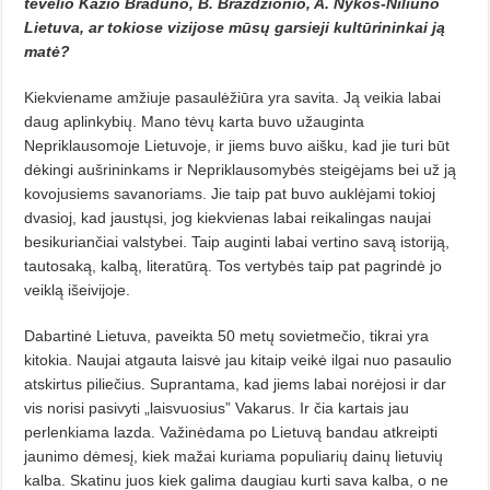
tėvelio Kazio Bradūno, B. Brazdžionio, A. Ny­kos-Niliūno
Lietuva, ar tokiose vizijose mūsų garsieji kultūrinin­kai ją
matė?
Kiekviename amžiuje pasaulė­žiū­ra yra savita. Ją veikia labai
daug aplinkybių. Mano tėvų karta buvo užauginta
Nepriklausomoje Lietuvoje, ir jiems buvo aišku, kad jie turi būt
dėkingi aušrininkams ir Nepriklau­somybės steigėjams bei už ją
kovoju­siems savanoriams. Jie taip pat buvo auklėjami tokioj
dvasioj, kad jaustų­si, jog kiekvienas labai reikalingas naujai
besikuriančiai valstybei. Taip auginti labai vertino savą istoriją,
tautosaką, kalbą, literatūrą. Tos vertybės taip pat pagrindė jo
veiklą išeivijoje.
Dabartinė Lietuva, paveikta 50 metų sovietmečio, tikrai yra
kitokia. Naujai atgauta laisvė jau kitaip veikė ilgai nuo pasaulio
atskirtus piliečius. Suprantama, kad jiems labai norėjosi ir dar
vis norisi pasivyti „laisvuosius” Vakarus. Ir čia kartais jau
perlenkiama lazda. Važinėdama po Lie­tu­vą bandau atkreipti
jaunimo dė­mesį, kiek mažai kuriama populiarių dainų lietuvių
kalba. Skatinu juos kiek galima daugiau kurti sava kal­ba, o ne