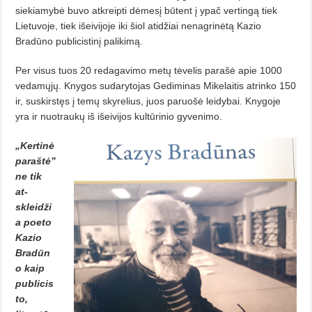
siekiamybė buvo atkreipti dėmesį būtent į ypač vertingą tiek
Lietuvoje, tiek išeivijoje iki šiol atidžiai nenagrinėtą Kazio
Bradūno publicistinį palikimą.
Per visus tuos 20 redagavimo metų tėvelis parašė apie 1000
veda­mų­jų. Knygos sudarytojas Gediminas Mikelaitis atrinko 150
ir, suskirstęs į temų skyrelius, juos paruošė leidybai. Knygoje
yra ir nuotraukų iš išeivijos kultūrinio gyvenimo.
„Kertinė
paraštė”
ne tik
at­
skleidži
a poeto
Kazio
Bradūn
o kaip
publicis
to,