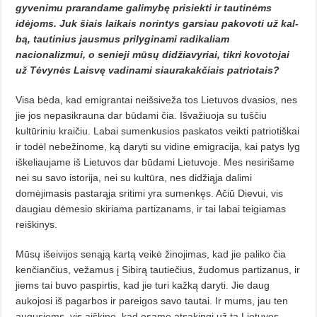
gyvenimu pra­randame galimybę prisiekti ir tau­tinėms
idėjoms. Juk šiais laikais norintys garsiau pakovoti už kal­
bą, tautinius jausmus prilyginami radikaliam
nacionalizmui, o se­nie­ji mūsų didžiavyriai, tikri ko­votojai
už Tėvynės Laisvę vadinami siaurakakčiais patriotais?
Visa bėda, kad emigrantai neišsiveža tos Lietuvos dvasios, nes
jie jos nepasikrauna dar būdami čia. Išva­žiuoja su tuščiu
kultūriniu kraičiu. Labai sumenkusios paskatos veikti patriotiškai
ir todėl nebežinome, ką da­ryti su vidine emigracija, kai patys lyg
iškeliaujame iš Lietuvos dar bū­dami Lietuvoje. Mes nesirišame
nei su savo istorija, nei su kultūra, nes didžiąja dalimi
domėjimasis pastarąja sritimi yra sumenkęs. Ačiū Dievui, vis
daugiau dėmesio skiriama partizanams, ir tai labai teigiamas
reiš­kinys.
Mūsų išeivijos senąją kartą veikė žinojimas, kad jie paliko čia
kenčian­čius, vežamus į Sibirą tautiečius, žu­domus partizanus, ir
jiems tai buvo paspirtis, kad jie turi kažką daryti. Jie daug
aukojosi iš pagarbos ir pa­reigos savo tautai. Ir mums, jau ten
augusiems, vis aiškino, kad esame at­sakingi už tą Lietuvos