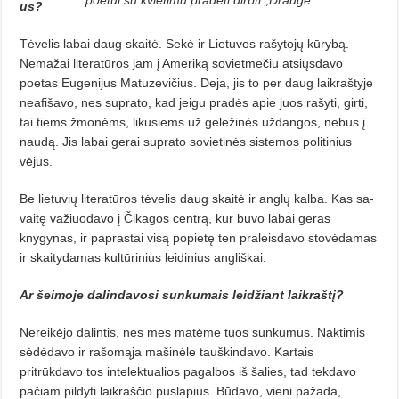
poetui su kvietimu pradėti dirbti „Drauge”.
us?
Tėvelis labai daug skaitė. Sekė ir Lietuvos rašytojų kūrybą.
Nemažai literatūros jam į Ameriką sovietmečiu atsiųsdavo
poetas Eugenijus Matuzevičius. Deja, jis to per daug laikraštyje
neafišavo, nes suprato, kad jeigu pradės apie juos rašyti, gir­ti,
tai tiems žmonėms, likusiems už geležinės uždangos, nebus į
nau­dą. Jis labai gerai suprato sovietinės sistemos politinius
vėjus.
Be lietuvių literatūros tėvelis daug skaitė ir anglų kalba. Kas sa­
vaitę važiuodavo į Čikagos centrą, kur buvo labai geras
knygynas, ir paprastai visą popietę ten praleisdavo stovėdamas
ir skaitydamas kultū­rinius leidinius angliškai.
Ar šeimoje dalindavosi sunkumais leidžiant laikraštį?
Nereikėjo dalintis, nes mes ma­tėme tuos sunkumus. Naktimis
sėdėdavo ir rašomąja mašinėle tauškindavo. Kartais
pritrūkdavo tos intelektua­lios pagalbos iš šalies, tad tekdavo
pačiam pildyti laikraščio puslapius. Būdavo, vieni pažada,