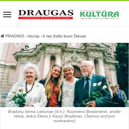
PRADINIS
-
Istorija
-
Ir tas žodis buvo Dievas
Bradūnų šeima Lietuvoje (iš k.): Kazimiera Bradūnienė, anūkė
Vaiva, dukra Elena ir Kazys Bradūnas. (Šeimos archyvo
nuotraukos)