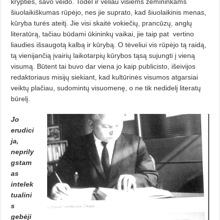
krypties, savo veido. Todėl ir vėliau visiems žemininkams
šiuolaikiškumas rūpėjo, nes jie suprato, kad šiuolaikinis menas,
kūryba turės ateitį. Jie visi skaitė vokiečių, pran­cūzų, anglų
literatūrą, tačiau būdami ūkininkų vaikai, jie taip pat
vertino
liaudies išsaugotą kalbą ir kūrybą. O tėveliui vis rūpėjo tą raidą,
tą vienijančią įvairių laikotarpių kūrybos tą­są sujungti į vieną
visumą. Būtent tai buvo dar viena jo kaip publicisto, išei­vijos
redaktoriaus misijų sie­kiant, kad kultūrinės visumos atgarsiai
veiktų plačiau, sudomintų visuo­menę, o ne tik nedidelį literatų
būrelį.
Jo
erudici
ja,
neprily
gstam
as
intelek
tualini
s
gebėji