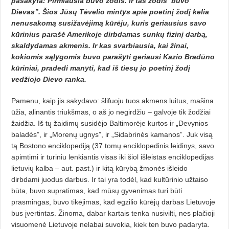
pasakyta: Pirmiausia buvo žodis. Ir tas žodis buvo
Dievas”. Šios Jū­sų Tėvelio mintys apie poetinį žodį kelia
nenusakomą susižavėjimą kūrėju, kuris geriausius savo
kū­rinius parašė Amerikoje dirbda­mas sunkų fizinį darbą,
skaldyda­mas akmenis. Ir kas svarbiausia, kai žinai,
kokiomis sąlygomis bu­vo parašyti geriausi Kazio Bradū­no
kūriniai, pradedi manyti, kad iš tiesų jo poetinį žodį
vedžiojo Dievo ranka.
Pamenu, kaip jis sakydavo: šlifuo­ju tuos akmens luitus, mašina
ūžia, alinantis triukšmas, o aš jo ne­girdžiu – galvoje tik žodžiai
žaidžia. Iš tų žaidimų susidėjo Baltimorėje kurtos ir „Devynios
baladės”, ir „Mor­e­nų ugnys”, ir „Sidabrinės kama­nos”. Juk visą
tą Bostono enciklopediją (37 tomų enciklopedinis leidinys, savo
apimtimi ir turiniu lenkiantis visas iki šiol išleistas enciklopedijas
lietuvių kalba – aut. past.) ir kitą kūrybą žmonės išleido
dirbdami juodus darbus. Ir tai yra todėl, kad kultūrinio užtaiso
būta, buvo supratimas, kad mūsų gyvenimas turi būti
prasmingas, buvo tikėjimas, kad egzilio kū­rėjų darbas Lietuvoje
bus įvertintas. Žinoma, dabar kartais tenka nusi­vil­ti, nes plačioji
visuomenė Lietuvoje nelabai suvokia, kiek ten buvo pa­daryta.