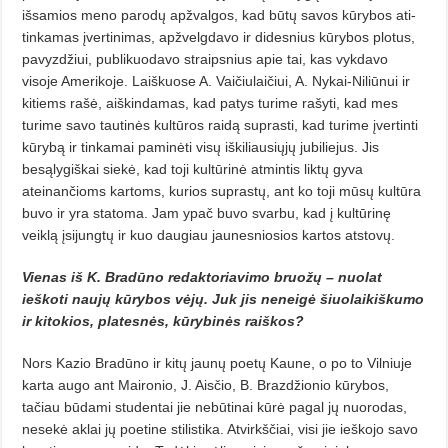
išsamios meno parodų ap­žvalgos, kad būtų savos kūrybos ati­
tinkamas įvertinimas, apžvelgdavo ir didesnius kūrybos plotus,
pavyz­džiui, publikuodavo straipsnius apie tai, kas vykdavo
visoje Amerikoje. Laiškuose A. Vaičiulaičiui, A. Nykai-Niliūnui ir
kitiems rašė, aiškindamas, kad patys turime rašyti, kad mes
turime savo tautinės kultūros rai­dą suprasti, kad turime įvertinti
kū­rybą ir tinkamai paminėti visų iškiliau­siųjų jubiliejus. Jis
besąlygiškai siekė, kad toji kultūrinė atmintis liktų gyva
ateinančioms kartoms, kurios suprastų, ant ko toji mūsų kul­tūra
buvo ir yra statoma. Jam ypač buvo svarbu, kad į kultūrinę
veiklą įsijungtų ir kuo daugiau jaunesniosios kartos atstovų.
Vienas iš K. Bradūno redaktoriavimo bruožų – nuolat
ieškoti naujų kūrybos vėjų. Juk jis nenei­gė šiuolaikiškumo
ir kitokios, pla­tesnės, kūrybinės raiškos?
Nors Kazio Bradūno ir kitų jau­nų poetų Kaune, o po to Vilniuje
kar­ta augo ant Maironio, J. Aisčio, B. Brazdžionio kūrybos,
tačiau būdami studentai jie nebūtinai kūrė pagal jų nuorodas,
nesekė aklai jų poetine stilistika. Atvirkščiai, visi jie ieškojo savo