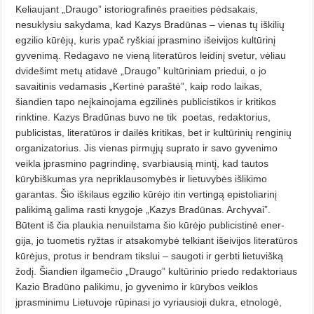
Keliau­jant „Draugo” istoriografinės praei­ties pėdsakais,
nesuklysiu sakydama, kad Kazys Bradūnas – vienas tų iškilių
egzilio kūrėjų, kuris ypač ryškiai įprasmino išeivijos kultūrinį
gyveni­mą. Redagavo ne vieną literatūros leidinį svetur, vėliau
dvidešimt metų atidavė „Draugo” kultūriniam priedui, o jo
savaitinis vedamasis „Kertinė pa­raštė”, kaip rodo laikas,
šiandien tapo neįkainojama egzilinės publicistikos ir kritikos
rinktine. Kazys Bradūnas buvo ne tik poetas, redaktorius,
publicistas, literatūros ir dailės kritikas, bet ir kultūrinių renginių
organizatorius. Jis vienas pirmųjų suprato ir savo gyvenimo
veikla įprasmino pagrindinę, svarbiausią mintį, kad tautos
kūrybiškumas yra nepriklausomybės ir lietuvybės išlikimo
garantas. Šio iškilaus egzilio kūrėjo itin vertingą epistoliarinį
palikimą galima rasti knygoje „Kazys Bradūnas. Archyvai”.
Būtent iš čia plaukia ne­nuilstama šio kūrėjo publicistinė ener­
gija, jo tuometis ryžtas ir atsakomybė telkiant išeivijos literatūros
kūrėjus, protus ir bendram tikslui – saugoti ir gerbti lietuvišką
žodį. Šiandien ilga­mečio „Draugo” kultūrinio priedo re­daktoriaus
Kazio Bradūno palikimu, jo gyvenimo ir kūrybos veiklos
įprasminimu Lietuvoje rūpinasi jo vyriausioji dukra, etnologė,