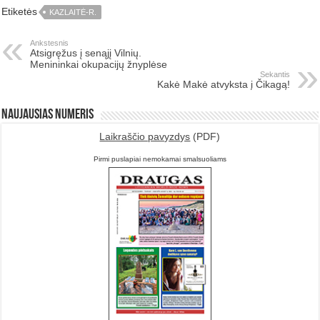
Etiketės
KAZLAITĖ-R.
Ankstesnis
Atsigręžus į senąjį Vilnių.
Menininkai okupacijų žnyplėse
Sekantis
Kakė Makė atvyksta į Čikagą!
Naujausias numeris
Laikraščio pavyzdys
(PDF)
Pirmi puslapiai nemokamai smalsuoliams