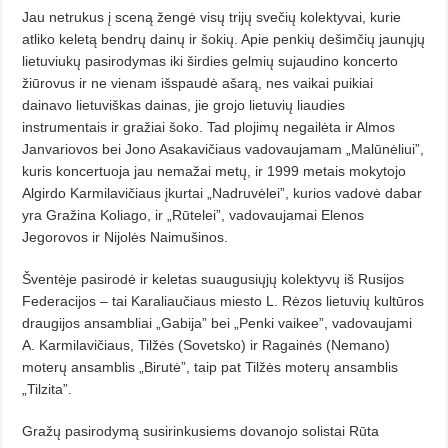
Jau netrukus į sceną žengė visų trijų svečių kolektyvai, kurie
atliko keletą bendrų dainų ir šokių. Apie penkių dešimčių jaunųjų
lietuviukų pasirodymas iki širdies gelmių sujaudino koncerto
žiūrovus ir ne vienam išspaudė ašarą, nes vaikai puikiai
dainavo lietuviškas dainas, jie grojo lietuvių liaudies
instrumentais ir gražiai šoko. Tad plojimų negailėta ir Almos
Janvariovos bei Jono Asakavičiaus vadovaujamam „Malūnėliui”,
kuris koncertuoja jau nemažai metų, ir 1999 metais mokytojo
Algirdo Karmilavičiaus įkurtai „Nadruvėlei”, kurios vadovė dabar
yra Gražina Koliago, ir „Rūtelei”, vadovaujamai Elenos
Jegorovos ir Nijolės Naimušinos.
Šventėje pasirodė ir keletas suaugusiųjų kolektyvų iš Rusijos
Federacijos – tai Karaliaučiaus miesto L. Rėzos lietuvių kultūros
draugijos ansambliai „Gabija” bei „Penki vaikee”, vadovaujami
A. Karmilavičiaus, Tilžės (Sovetsko) ir Ragainės (Nemano)
moterų ansamblis „Birutė”, taip pat Tilžės moterų ansamblis
„Tilzita”.
Gražų pasirodymą susirinkusiems dovanojo solistai Rūta