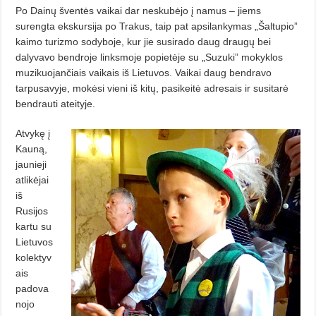
Po Dainų šventės vaikai dar neskubėjo į namus – jiems
surengta ekskursija po Trakus, taip pat apsilankymas „Šaltupio”
kaimo turizmo sodyboje, kur jie susirado daug draugų bei
dalyvavo bendroje linksmoje popietėje su „Suzuki” mokyklos
muzikuojančiais vaikais iš Lietuvos. Vaikai daug bendravo
tarpusavyje, mokėsi vieni iš kitų, pasikeitė adresais ir susitarė
bendrauti ateityje.
Atvykę į
Kauną,
jaunieji
atlikėjai
iš
Rusijos
kartu su
Lietuvos
kolektyv
ais
padova
nojo