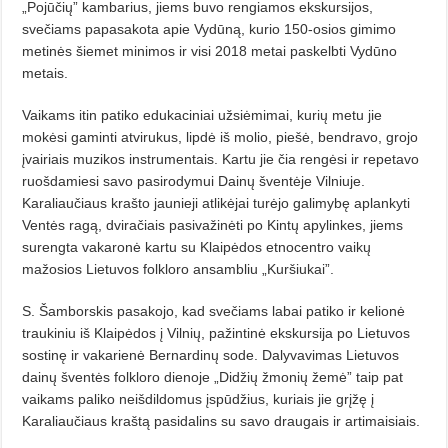
„Pojūčių” kambarius, jiems buvo rengiamos ekskursijos,
svečiams papasakota apie Vydūną, kurio 150-osios gimimo
metinės šiemet minimos ir visi 2018 metai paskelbti Vydūno
metais.
Vaikams itin patiko edukaciniai užsiėmimai, kurių metu jie
mokėsi gaminti atvirukus, lipdė iš molio, piešė, bendravo, grojo
įvairiais muzikos instrumentais. Kartu jie čia rengėsi ir repetavo
ruošdamiesi savo pasirodymui Dainų šventėje Vilniuje.
Karaliaučiaus krašto jaunieji atlikėjai turėjo galimybę aplankyti
Ventės ragą, dviračiais pasivažinėti po Kintų apylinkes, jiems
surengta vakaronė kartu su Klaipėdos etnocentro vaikų
mažosios Lietuvos folkloro ansambliu „Kuršiukai”.
S. Šamborskis pasakojo, kad svečiams labai patiko ir kelionė
traukiniu iš Klaipėdos į Vilnių, pažintinė ekskursija po Lietuvos
sostinę ir vakarienė Bernardinų sode. Dalyvavimas Lietuvos
dainų šventės folkloro dienoje „Didžių žmonių žemė” taip pat
vaikams paliko neišdildomus įspūdžius, kuriais jie grįžę į
Karaliaučiaus kraštą pasidalins su savo draugais ir artimaisiais.