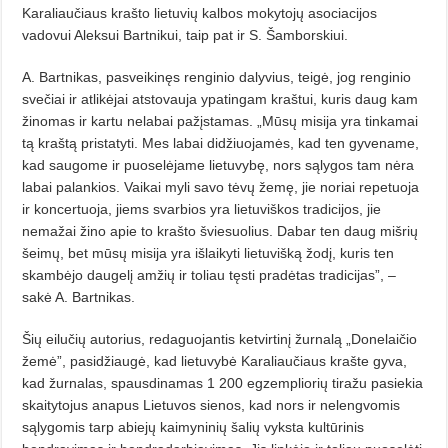
Karaliaučiaus krašto lietuvių kalbos mokytojų asociacijos
vadovui Aleksui Bartnikui, taip pat ir S. Šamborskiui.
A. Bartnikas, pasveikinęs renginio dalyvius, teigė, jog renginio
svečiai ir atlikėjai atstovauja ypatingam kraštui, kuris daug kam
žinomas ir kartu nelabai pažįstamas. „Mūsų misija yra tinkamai
tą kraštą pristatyti. Mes labai didžiuojamės, kad ten gyvename,
kad saugome ir puoselėjame lietuvybę, nors sąlygos tam nėra
labai palankios. Vaikai myli savo tėvų žemę, jie noriai repetuoja
ir koncertuoja, jiems svarbios yra lietuviškos tradicijos, jie
nemažai žino apie to krašto šviesuolius. Dabar ten daug mišrių
šeimų, bet mūsų misija yra išlaikyti lietuvišką žodį, kuris ten
skambėjo daugelį amžių ir toliau tęsti pradėtas tradicijas”, –
sakė A. Bartnikas.
Šių eilučių autorius, redaguojantis ketvirtinį žurnalą „Donelaičio
žemė”, pasidžiaugė, kad lietuvybė Karaliaučiaus krašte gyva,
kad žurnalas, spausdinamas 1 200 egzempliorių tiražu pasiekia
skaitytojus anapus Lietuvos sienos, kad nors ir nelengvomis
sąlygomis tarp abiejų kaimyninių šalių vyksta kultūrinis