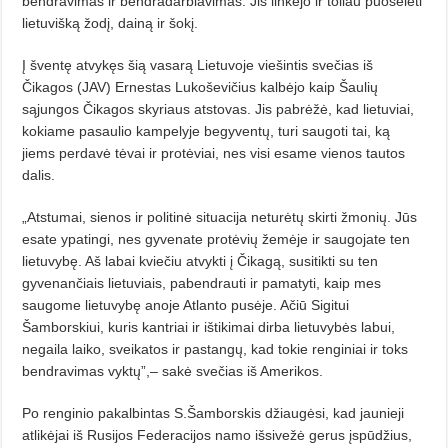
bendravimas ir bendradarbiavimas. Jis linkėjo ir toliau puoselėti
lietuvišką žodį, dainą ir šokį.
Į šventę atvykęs šią vasarą Lietuvoje viešintis svečias iš
Čikagos (JAV) Ernestas Lukoševičius kalbėjo kaip Šaulių
sąjungos Čikagos skyriaus atstovas. Jis pabrėžė, kad lietuviai,
kokiame pasaulio kampelyje begyventų, turi saugoti tai, ką
jiems perdavė tėvai ir protėviai, nes visi esame vienos tautos
dalis.
„Atstumai, sienos ir politinė situacija neturėtų skirti žmonių. Jūs
esate ypatingi, nes gyvenate protėvių žemėje ir saugojate ten
lietuvybę. Aš labai kviečiu atvykti į Čikagą, susitikti su ten
gyvenančiais lietuviais, pabendrauti ir pamatyti, kaip mes
saugome lietuvybę anoje Atlanto pusėje. Ačiū Sigitui
Šamborskiui, kuris kantriai ir ištikimai dirba lietuvybės labui,
negaila laiko, sveikatos ir pastangų, kad tokie renginiai ir toks
bendravimas vyktų”,– sakė svečias iš Amerikos.
Po renginio pakalbintas S.Šamborskis džiaugėsi, kad jaunieji
atlikėjai iš Rusijos Federacijos namo išsivežė gerus įspūdžius,