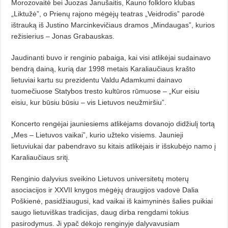
Morozovaitė bei Juozas Janušaitis, Kauno folkloro klubas
„Liktužė”, o Prienų rajono mėgėjų teatras „Veidrodis” parodė
ištrauką iš Justino Marcinkevičiaus dramos „Mindaugas”, kurios
režisierius – Jonas Grabauskas.
Jaudinanti buvo ir renginio pabaiga, kai visi atlikėjai sudainavo
bendrą dainą, kurią dar 1998 metais Karaliaučiaus krašto
lietuviai kartu su prezidentu Valdu Adamkumi dainavo
tuomečiuose Statybos tresto kultūros rūmuose – „Kur eisiu
eisiu, kur būsiu būsiu – vis Lietuvos neužmiršiu”.
Koncerto rengėjai jauniesiems atlikėjams dovanojo didžiulį tortą
„Mes – Lietuvos vaikai”, kurio užteko visiems. Jaunieji
lietuviukai dar pabendravo su kitais atlikėjais ir išskubėjo namo į
Karaliaučiaus sritį.
Renginio dalyvius sveikino Lietuvos universitetų moterų
asociacijos ir XXVII knygos mėgėjų draugijos vadovė Dalia
Poškienė, pasidžiaugusi, kad vaikai iš kaimyninės šalies puikiai
saugo lietuviškas tradicijas, daug dirba rengdami tokius
pasirodymus. Ji ypač dėkojo renginyje dalyvavusiam