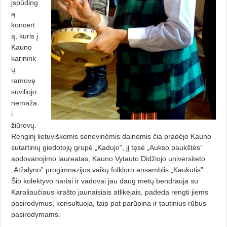
įspūding
ą
koncert
ą, kuris į
Kauno
karinink
ų
ramovę
suviliojo
nemaža
i
žiūrovų.
Renginį lietuviškomis senovinėmis dainomis čia pradėjo Kauno
sutartinių giedotojų grupė „Kadujo”, jį tęsė „Aukso paukštės”
apdovanojimo laureatas, Kauno Vytauto Didžiojo universiteto
„Atžalyno” progimnazijos vaikų folkloro ansamblis „Kaukutis”.
Šio kolektyvo nariai ir vadovai jau daug metų bendrauja su
Karaliaučiaus krašto jaunaisiais atlikėjais, padeda rengti jiems
pasirodymus, konsultuoja, taip pat parūpina ir tautinius rūbus
pasirodymams.