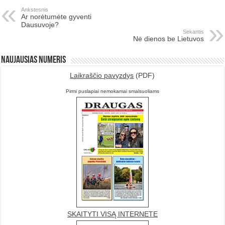
Ankstesnis
Ar norėtumėte gyventi
Dausuvoje?
Sekantis
Nė dienos be Lietuvos
Naujausias numeris
Laikraščio pavyzdys
(PDF)
Pirmi puslapiai nemokamai smalsuoliams
SKAITYTI VISĄ INTERNETE