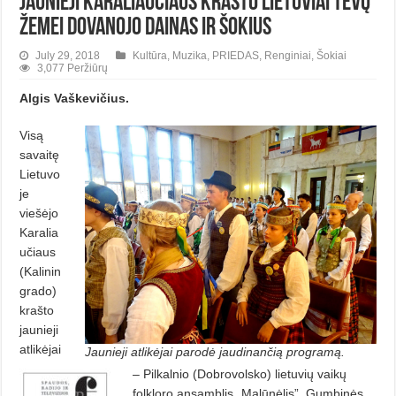
Jaunieji Karaliaučiaus krašto lietuviai tėvų
žemei dovanojo dainas ir šokius
July 29, 2018
Kultūra
,
Muzika
,
PRIEDAS
,
Renginiai
,
Šokiai
3,077 Peržiūrų
Algis Vaškevičius.
Visą
savaitę
Lietuvo
je
viešėjo
Karalia
učiaus
(Kalinin
grado)
krašto
jaunieji
atlikėjai
Jaunieji atlikėjai parodė jaudinančią programą.
– Pilkalnio (Dobrovolsko) lietuvių vaikų
folkloro ansamblis „Malūnėlis”, Gumbinės