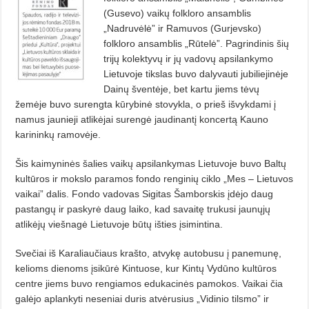
(Gusevo) vaikų folkloro ansamblis
„Nadruvėlė” ir Ramuvos (Gurjevsko)
folkloro ansamblis „Rūtelė”. Pagrindinis šių
trijų kolektyvų ir jų vadovų apsilankymo
Lietuvoje tikslas buvo dalyvauti jubiliejinėje
Dainų šventėje, bet kartu jiems tėvų
žemėje buvo surengta kūrybinė stovykla, o prieš išvykdami į
namus jaunieji atlikėjai surengė jaudinantį koncertą Kauno
karininkų ramovėje.
Šis kaimyninės šalies vaikų apsilankymas Lietuvoje buvo Baltų
kultūros ir mokslo paramos fondo renginių ciklo „Mes – Lietuvos
vaikai” dalis. Fondo vadovas Sigitas Šamborskis įdėjo daug
pastangų ir paskyrė daug laiko, kad savaitę trukusi jaunųjų
atlikėjų viešnagė Lietuvoje būtų išties įsimintina.
Svečiai iš Karaliaučiaus krašto, atvykę autobusu į panemunę,
kelioms dienoms įsikūrė Kintuose, kur Kintų Vydūno kultūros
centre jiems buvo rengiamos edukacinės pamokos. Vaikai čia
galėjo aplankyti neseniai duris atvėrusius „Vidinio tilsmo” ir