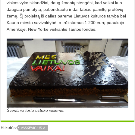
viskas vyko sklandžiai, daug žmonių stengėsi, kad vaikai kuo
daugiau pamatytų, pabendrautų ir dar labiau pamiltų protėvių
žemę. Šį projektą iš dalies parėmė Lietuvos kultūros taryba bei
Kauno miesto savivaldybė, o trūkstamus 1 200 eurų paaukojo
Amerikoje, New Yorke veikiantis Tautos fondas.
Šventinio torto užteko visiems.
Etiketės
VAŠKEVIČIUS-A.