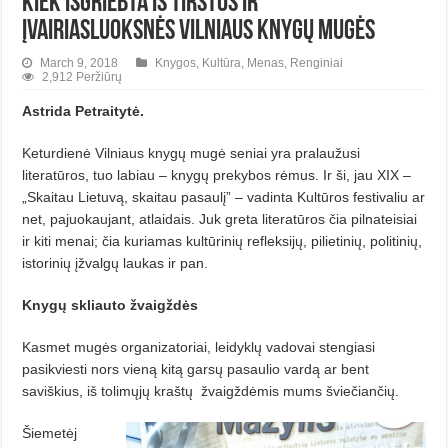
Kiek išgriebta iš tirštos ir
įvairiasluoksnės Vilniaus knygų mugės
March 9, 2018
Knygos
,
Kultūra
,
Menas
,
Renginiai
2,912 Peržiūrų
Astrida Petraitytė.
Keturdienė Vilniaus knygų mugė seniai yra pralaužusi
literatūros, tuo labiau – knygų prekybos rėmus. Ir ši, jau XIX –
„Skaitau Lietuvą, skaitau pasaulį” –
vadinta Kultūros festivaliu ar
net, pajuokaujant, atlaidais.
Juk greta literatūros čia pilnateisiai
ir kiti menai; čia kuriamas kultūrinių refleksijų, pilietinių, politinių,
istorinių įžvalgų laukas ir pan.
Knygų
skliauto žvaigždės
Kasmet mugės organizatoriai, leidyklų vadovai stengiasi
pasikviesti nors vieną kitą garsų pasaulio vardą ar bent
saviškius, iš tolimųjų kraštų
žvaigždėmis mums šviečiančių.
Šiemetėj