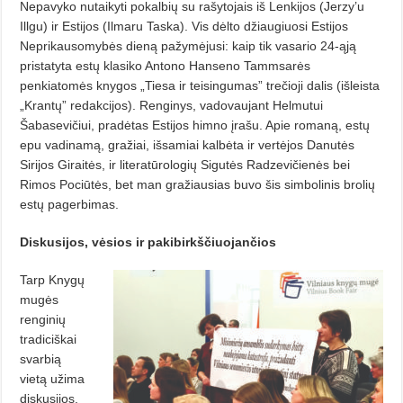
Nepavyko nutaikyti pokalbių su rašytojais iš Lenkijos (Jerzy’u
Illgu) ir Estijos (Ilmaru Taska). Vis dėlto džiaugiuosi Estijos
Neprikausomybės dieną pažymėjusi: kaip tik vasario 24-ąją
pristatyta estų klasiko Antono Hanseno Tammsarės
penkiatomės knygos „Tiesa ir teisingumas” trečioji dalis (išleista
„Krantų” redakcijos). Renginys, vadovaujant Helmutui
Šabasevičiui, pradėtas Estijos himno įrašu. Apie romaną, estų
epu vadinamą, gražiai, išsamiai kalbėta ir vertėjos Danutės
Sirijos Giraitės, ir literatūrologių Sigutės Radzevičienės bei
Rimos Pociūtės, bet man gražiausias buvo šis simbolinis brolių
estų pagerbimas.
Diskusijos, vėsios
ir pakibirkščiuojančios
Tarp Knygų
mugės
renginių
tradiciškai
svarbią
vietą užima
diskusijos,