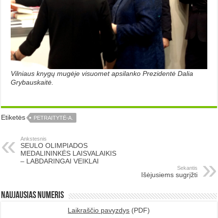
Vilniaus knygų mugėje visuomet apsilanko Prezidentė Dalia
Grybauskaitė.
Etiketės
PETRAITYTĖ-A.
Ankstesnis
SEULO OLIMPIADOS
MEDALININKĖS LAISVALAIKIS
– LABDARINGAI VEIKLAI
Sekantis
Išėjusiems sugrįžti
Naujausias numeris
Laikraščio pavyzdys
(PDF)