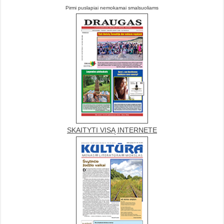
Pirmi puslapiai nemokamai smalsuoliams
SKAITYTI VISĄ INTERNETE