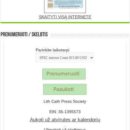
SKAITYTI VISĄ INTERNETE
Prenumeruoti / Skelbtis
Parinkite laikotarpi
Lith Cath Press Society
EIN: 36-1395573
Aukoti už atvirutes ar kalendorių
.
Užmokėti už skelbimus