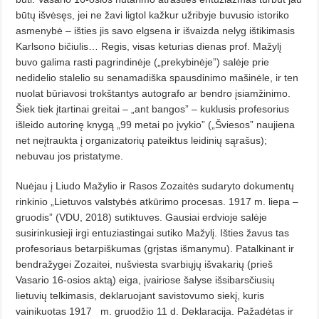
būtų išvėsęs, jei ne žavi ligtol kažkur užribyje buvusio istoriko
asmenybė – išties jis savo elgsena ir išvaizda nelyg ištikimasis
Karlsono
bičiulis… Regis, visas keturias dienas prof. Mažylį
buvo galima rasti pagrindinėje („prekybinėje”) salėje prie
nedidelio stalelio su senamadiška spausdinimo mašinėle, ir ten
nuolat būriavosi trokštantys autografo ar bendro įsiamžinimo.
Šiek tiek įtartinai greitai – „ant bangos”
– kuklusis profesorius
išleido
autorinę knygą „99 metai po įvykio” („Šviesos” naujiena
net neįtraukta į organizatorių pateiktus leidinių sąrašus);
nebuvau jos pristatyme.
Nuėjau į Liudo Mažylio ir Rasos Zozaitės sudaryto dokumentų
rinkinio „Lietuvos valstybės atkūrimo procesas. 1917 m. liepa –
gruodis” (VDU, 2018) sutiktuves. Gausiai erdvioje salėje
susirinkusieji irgi entuziastingai sutiko Mažylį. Išties žavus tas
profesoriaus betarpiškumas (grįstas išmanymu). Patalkinant ir
bendražygei Zozaitei, nušviesta svarbiųjų išvakarių (prieš
Vasario 16-osios aktą) eiga, įvairiose šalyse išsibars­čiusių
lietuvių telkimasis, deklaruojant savistovumo siekį, kuris
vainikuotas 1917
m. gruodžio 11 d. Deklaracija. Pažadėtas ir