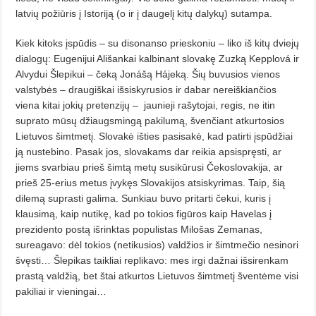
latvių požiūris į Istoriją (o ir į daugelį kitų dalykų) sutampa.
Kiek kitoks įspūdis – su disonanso prieskoniu – liko iš kitų dviejų
dialo­gų: Eugenijui Ališankai kalbinant slovakę Zuzką Kepplová ir
Alvydui Šlepikui – čeką Jonášą Hájeką. Šių buvusios vienos
valstybės – draugiškai išsiskyrusios ir dabar nereiškiančios
viena kitai jokių pretenzijų –
jaunieji rašytojai, regis, ne itin
suprato mūsų džiaugsmingą pakilumą, švenčiant atkurtosios
Lietuvos šimtmetį. Slovakė išties pasisakė, kad patirti įspūdžiai
ją nustebino. Pasak jos, slovakams dar reikia apsispręsti, ar
jiems svarbiau prieš šimtą metų susikūrusi Čekoslovakija, ar
prieš 25-erius metus įvykęs Slovakijos atsiskyrimas. Taip, šią
dilemą suprasti galima. Sunkiau buvo pritarti čekui, kuris į
klausimą, kaip nutikę, kad po tokios figūros kaip Havelas į
prezidento postą išrinktas populistas Milošas Zemanas,
sureagavo: dėl tokios (netikusios) valdžios ir šimtmečio nesinori
švęsti… Šlepikas taikliai replikavo: mes irgi dažnai išsirenkam
prastą valdžią, bet štai atkurtos Lietuvos šimtmetį šventėme visi
pakiliai ir vieningai…