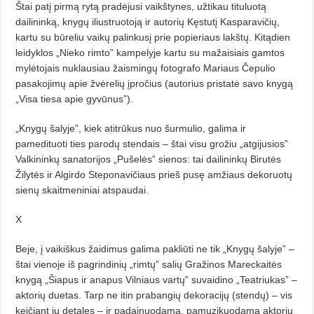
Štai patį pirmą rytą pradėjusi vaikštynes, užtikau tituluotą
dailininką, knygų iliustruotoją ir autorių Kęstutį Kasparavičių,
kartu su būreliu vaikų palinkusį prie popieriaus lakštų. Kitądien
leidyklos „Nieko rimto” kampelyje kartu su mažaisiais gamtos
mylėtojais nuklausiau žaismingų fotografo Mariaus Čepulio
pasakojimų apie žvėrelių įpročius (autorius pristatė savo knygą
„Visa tiesa apie gyvūnus”).
„Knygų šalyje”, kiek atitrūkus nuo šurmulio, galima ir
pamedituoti ties parodų stendais – štai visu grožiu „atgijusios”
Valkininkų sanatorijos „Pušelės” sienos: tai dailininkų Birutės
Žilytės ir Algirdo Steponavičiaus prieš pusę amžiaus dekoruotų
sienų skaitmeniniai atspaudai.
X
Beje, į vaikiškus žaidimus galima pakliūti ne tik „Knygų šalyje” –
štai vienoje iš pagrindinių „rimtų” salių Gražinos Mareckaitės
knygą „Šiapus ir anapus Vilniaus vartų” suvaidino „Teatriukas” –
aktorių duetas. Tarp ne itin prabangių dekoracijų (stendų) – vis
keičiant jų detales – ir padainuodama, pamuzikuodama aktorių