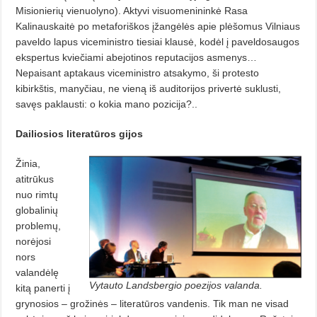
Misionierių vienuolyno). Aktyvi visuomenininkė Rasa
Kalinauskaitė po metaforiškos įžangėlės apie plėšomus Vilniaus
paveldo lapus viceministro tiesiai klausė, kodėl į paveldosaugos
ekspertus kviečiami abejotinos reputacijos asmenys…
Nepaisant aptakaus viceministro atsakymo, ši protesto
kibirkštis, manyčiau, ne vieną iš auditorijos privertė suklusti,
savęs paklausti: o kokia mano pozicija?..
Dailiosios literatūros gijos
Žinia,
atitrūkus
nuo rimtų
globalinių
problemų,
norėjosi
nors
valandėlę
Vytauto Landsbergio poezijos valanda.
kitą panerti į
grynosios – grožinės – literatūros vandenis. Tik man ne visad