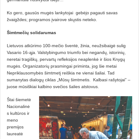
Ko gero, gausūs mugės lankytojai
gebėjo pagauti savas
žvaigždes; programos įvairove skųstis neteko.
Šimtmečių solidarumas
Lietuvos atkūrimo 100-mečio šventė, žinia, neužsibaigė sulig
Vasario 16-ąja. Valstybingumo triumfo
bei
negandų,
istorinių,
neretai tragiškų, pervartų refleksijos neaplenkė ir šios Knygų
mugės. Organizatorių prasmingai priminta, jog šie metai
Nepriklausomybės šimtmetį reiškia ne vienai šaliai. Tad
sumanytas dialogų ciklas „Mūsų šimtmetis.
Kalbasi
rašytojai” –
juose mūsiškiai kalbino svečios šalies atstovus.
Štai šiemetė
Nacionalinė
s kultūros ir
meno
premijos
laureatė