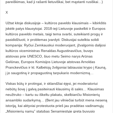
pareiškimas, kad ji rašanti lietuviškai, bet mąstanti rusiškai…)
X
Užtat kitoje diskusijoje – kultūros paveldo klausimais – kibirkštis
įskėlė patys klausytojai. 2018-ieji Lietuvoje paskelbti ir Europos
kultūros paveldo metais, taigi tema svarbi, suteikianti progų ir
pasididžiuoti, ir problemas įvardyti. Diskusijai sutelkta solidi
kompanija: Ryčiui Zemkauskui moderuojant, įžvalgomis dalijosi
kultūros viceministras Renaldas Augustinavičius, buvęs
atstovas prie UNESCO, šiuo metu Seimo narys Arūnas
Gelūnas, Europos Komisijos Lietuvoje atstovas Arnoldas
Pranckevičius ir kt. Kalbėtojų žvilgsniai labiausiai krypo į Kauną,
į jo saugotiną ir propaguotiną tarpukario modernizmą…
Viskas būtų ir protingai, ir sklandžiai ėjęsi, jei moderatoriui
nebūtų šovę į galvą pasiteirauti klausimų iš salės… Klausimas
neužtruko – kartu su iškeltu plakatu, skelbiančiu Misionierių
ansamblio sudarkymą… (Bent jau vilniečiai turbūt mena neseną
istoriją, kai aktyviai protestuota prieš jau pradėtas vadinamųjų
„Misionierių namų” statybas Senamiestyje greta buvusio