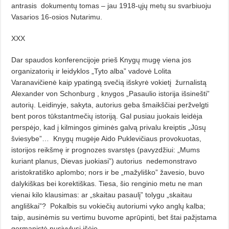
antrasis
dokumentų tomas – jau 1918-ųjų metų su svarbiuoju
Vasarios 16-osios Nutarimu.
XXX
Dar spaudos konferencijoje prieš Knygų mugę viena jos
organizatorių ir leidyklos „Tyto alba” vadovė Lolita
Varanavičienė kaip ypatingą svečią išskyrė vokietį
žurnalistą
Alexander von Schonburg , knygos „Pasaulio istorija išsinešti”
autorių. Leidinyje, sakyta, autorius geba šmaikščiai peržvelgti
bent poros tūkstantmečių istoriją. Gal pusiau juokais leidėja
perspėjo, kad į kilmingos giminės galvą privalu kreiptis „Jūsų
šviesybe”…
Knygų mugėje Aido Puklevičiaus provokuotas,
istorijos reikšmę ir prognozes svarstęs (pavyzdžiui: „Mums
kuriant planus, Dievas juokiasi”) autorius
nedemonstravo
aristokratiško aplombo; nors ir be „mažyliško” žavesio, buvo
dalykiškas bei korektiškas. Tiesa, šio renginio metu ne man
vienai kilo klausimas: ar „skaitau pasaulį” tolygu „skaitau
angliškai”?
Pokalbis su vokiečių autoriumi vyko anglų kalba;
taip, ausinėmis su vertimu buvome aprūpinti, bet štai pažįstama
germanistė nusivylusi išėjo…