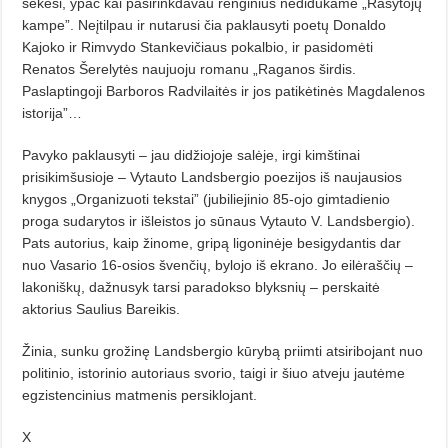
sekėsi, ypač kai pasirinkdavau renginius nedidukame „Rašytojų
kampe”. Neįtilpau ir nutarusi čia paklausyti poetų Donaldo
Kajoko ir Rimvydo Stankevičiaus pokalbio, ir pasidomėti
Renatos Šerelytės naujuoju romanu „Raganos širdis.
Paslaptingoji Barboros Radvilaitės ir jos patikėtinės Magdalenos
istorija”…
Pavyko paklausyti – jau didžiojoje salėje, irgi kimštinai
prisikimšusioje – Vytauto Landsbergio poezijos iš naujausios
knygos „Organizuoti tekstai” (jubiliejinio 85-ojo gimtadienio
proga sudarytos ir išleistos jo sūnaus Vytauto V. Landsbergio).
Pats autorius, kaip žinome, gripą ligoninėje besigydantis dar
nuo Vasario 16-osios švenčių, bylojo iš ekrano. Jo eilėraščių –
lakoniškų, dažnusyk tarsi paradokso blyksnių – perskaitė
aktorius Saulius Bareikis.
Žinia, sunku grožinę Landsbergio kūrybą priimti atsiribojant nuo
politinio, istorinio autoriaus svorio, taigi ir šiuo atveju jautėme
egzistencinius matmenis persiklojant.
X