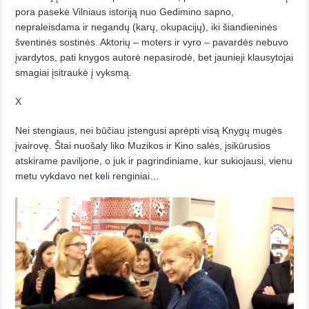
pora pasekė Vilniaus istoriją nuo Gedimino sapno,
nepraleisdama ir negandų (karų, okupacijų), iki šiandieninės
šventinės sostinės. Aktorių – moters ir vyro – pavardės nebuvo
įvardytos, pati knygos autorė nepasirodė, bet jaunieji klausytojai
smagiai įsitraukė į vyksmą.
X
Nei stengiaus, nei būčiau įstengusi aprėpti visą Knygų mugės
įvairovę. Štai nuošaly liko Muzikos ir Kino salės, įsikūrusios
atskirame paviljone, o juk ir pagrindiniame, kur sukiojausi, vienu
metu vykdavo net keli renginiai…