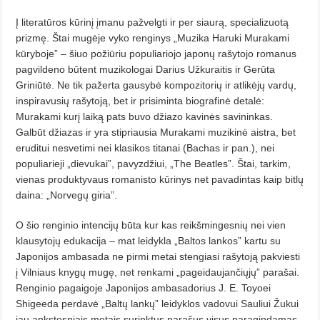
Į literatūros kūrinį įmanu pažvelgti ir per siaurą, specializuotą
prizmę. Štai mugėje vyko renginys „Muzika Haruki Murakami
kūryboje” – šiuo požiūriu populiariojo japonų rašytojo romanus
pagvildeno būtent muzikologai Darius Užkuraitis ir Gerūta
Griniūtė. Ne tik pažerta gausybė kompozitorių ir atlikėjų vardų,
inspiravusių rašytoją, bet ir prisiminta biografinė detalė:
Murakami kurį laiką pats buvo džiazo kavinės savininkas.
Galbūt džiazas ir yra stipriausia Murakami muzikinė aistra, bet
eruditui nesvetimi nei klasikos titanai (Bachas ir pan.), nei
populiarieji „dievukai”, pavyzdžiui, „The Beatles”. Štai, tarkim,
vienas produktyvaus romanisto kūrinys net pavadintas kaip bitlų
daina: „Norvegų giria”.
O šio renginio intencijų būta kur kas reikšmingesnių nei vien
klausytojų edukacija – mat leidykla „Baltos lankos” kartu su
Japonijos ambasada ne pirmi metai stengiasi rašytoją pakviesti
į Vilniaus knygų mugę, net renkami „pageidaujančiųjų” parašai.
Renginio pagaigoje Japonijos ambasadorius J. E. Toyoei
Shigeeda perdavė „Baltų lankų” leidyklos vadovui Sauliui Žukui
jau ankstesniais metais surinktus parašus visus paragindamas