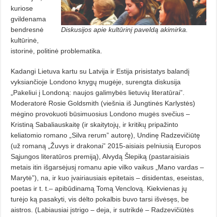
kuriose
gvildenama
bendresnė
Diskusijos apie kultūrinį paveldą akimirka.
kultūrinė,
istorinė, politinė problematika.
Kadangi Lietuva kartu su Latvija ir Estija prisistatys balandį
vyksiančioje Londono knygų mugėje, surengta diskusija
„Pakeliui į Londoną: naujos galimybės lietuvių literatūrai”.
Moderatorė Rosie Goldsmith (viešnia iš Jungtinės Karlystės)
mėgino provokuoti būsimuosius Londono mugės svečius –
Kristiną Sabaliauskaitę (ir skaitytojų, ir kritikų pripažinto
keliatomio romano „Silva rerum” autorę), Undinę Radzevičiūtę
(už romaną „Žuvys ir drakonai” 2015-aisiais pelniusią Europos
Sąjungos literatūros premiją), Alvydą Šlepiką (pastaraisiais
metais itin išgarsėjusį romanu apie vilko vaikus „Mano vardas –
Marytė”), na, ir kuo įvairiausiais epitetais – disidentas, eseistas,
poetas ir t. t.– apibūdinamą Tomą Venclovą. Kiekvienas jų
turėjo ką pasakyti, vis dėlto pokalbis buvo tarsi išvėsęs, be
aistros. (Labiausiai įstrigo – deja, ir sutrikdė – Radzevičiūtės