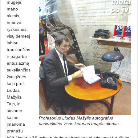
mugėje,
mano
akimis,
nebuvo
ryškesnės,
visų dėmesį
labiau
traukiančios
ir pagarbų
entuziazmą
sukeliančios
žvaigždės
kaip prof.
Liudas
Mažylis.
Taip, ir
savame
kaime
Profesorius Liudas Mažylis autografus
pasirašinėjo visas keturias mugės dienas.
įmanoma
pranašu
būti.
Vasario 16-osios nutarimo atrasties entuziazmas turbūt jau