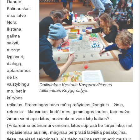
Danutė
Kalinauskait
ė su latve
Nora
Ikstena,
galima
sakyti,
mezgė
lygiavertį
dialogą,
aptardamos
ne tik
valstybingu
Dailininkas Kęstutis Kasparavičius su
talkininkais Knygų šalyje.
mo, bet ir
kūrybos
reikalus. Prasmingas buvo mūsų rašytojos įžanginis – žinia,
retorinis – klausimas: kodėl mes, giminingos tautos, taip mažai
žinom vieni apie kitus, nesimokom vieni kitų kalbos?..
(Pritardama būtinumui vieniems kitus suprasti be tarpininkų, net
nepasiėmiau ausinių, mėginau perprasti latvišką pasakojimą,
tiesa, ne visad sėkmingai). Vis dėlto galima reziumuoti: mūsų ir