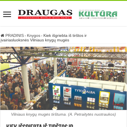
PRADINIS
-
Knygos
-
Kiek išgriebta iš tirštos ir
įvairiasluoksnės Vilniaus knygų mugės
Vilniaus knygų mugės tirštuma. (A. Petraitytės nuotraukos)