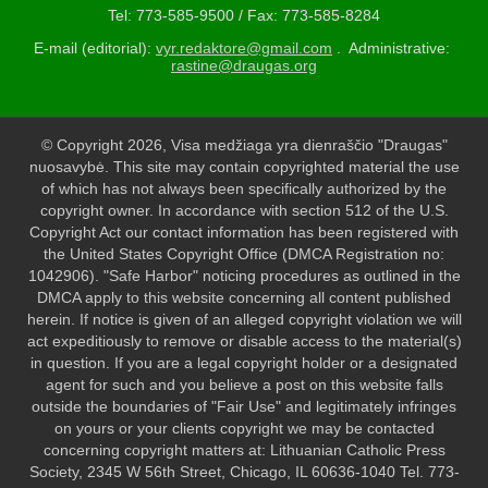
Tel: 773-585-9500 / Fax: 773-585-8284
E-mail (editorial):
vyr.redaktore@gmail.com
. Administrative:
rastine@draugas.org
© Copyright 2026, Visa medžiaga yra dienraščio "Draugas"
nuosavybė. This site may contain copyrighted material the use
of which has not always been specifically authorized by the
copyright owner. In accordance with section 512 of the U.S.
Copyright Act our contact information has been registered with
the United States Copyright Office (DMCA Registration no:
1042906). "Safe Harbor" noticing procedures as outlined in the
DMCA apply to this website concerning all content published
herein. If notice is given of an alleged copyright violation we will
act expeditiously to remove or disable access to the material(s)
in question. If you are a legal copyright holder or a designated
agent for such and you believe a post on this website falls
outside the boundaries of "Fair Use" and legitimately infringes
on yours or your clients copyright we may be contacted
concerning copyright matters at: Lithuanian Catholic Press
Society, 2345 W 56th Street, Chicago, IL 60636-1040 Tel. 773-