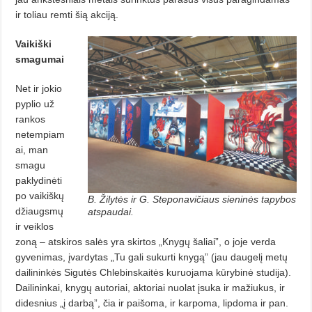
ir toliau remti šią akciją.
Vaikiški
smagumai
Net ir jokio
pyplio už
rankos
netempiam
ai, man
smagu
paklydinėti
po vaikiškų
B. Žilytės ir G. Steponavičiaus sieninės tapybos
džiaugsmų
atspaudai.
ir veiklos
zoną – atskiros salės yra skirtos „Knygų šaliai”, o joje verda
gyvenimas, įvardytas „Tu gali sukurti knygą” (jau daugelį metų
dailininkės Sigutės Chlebinskaitės kuruojama kūrybinė studija).
Dailininkai, knygų autoriai, aktoriai nuolat įsuka ir mažiukus, ir
didesnius „į darbą”, čia ir paišoma, ir karpoma, lipdoma ir pan.