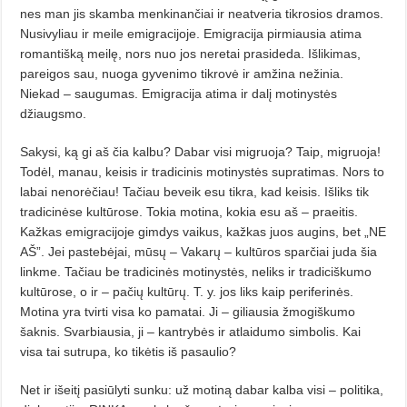
nes man jis skamba menkinančiai ir neatveria tikrosios dramos.
Nusivyliau ir meile emigra­cijoje. Emigra­cija pirmiausia atima
romantišką meilę, nors nuo jos neretai prasideda. Išlikimas,
pareigos sau, nuoga gyvenimo tikrovė ir amžina nežinia.
Niekad – saugumas. Emi­gracija atima ir dalį motinystės
džiaugsmo.
Sakysi, ką gi aš čia kalbu? Dabar visi migruoja? Taip, migruoja!
Todėl, manau, keisis ir tradicinis motinystės supratimas. Nors to
labai nenorė­čiau! Tačiau beveik esu tikra, kad kei­sis. Išliks tik
tradicinėse kultūro­se. Tokia motina, kokia esu aš – pra­eitis.
Kažkas emigracijoje gimdys vai­kus, kažkas juos augins, bet „NE
AŠ”. Jei pastebėjai, mūsų – Vakarų – kultūros sparčiai juda šia
linkme. Ta­čiau be tradicinės motinystės, neliks ir tradiciškumo
kultūrose, o ir – pa­čių kultūrų. T. y. jos liks kaip periferi­nės.
Motina yra tvirti visa ko pa­ma­tai. Ji – giliausia žmogiškumo
šaknis. Svarbiausia, ji – kantrybės ir atlaidumo simbolis. Kai
visa tai sutrupa, ko tikėtis iš pasaulio?
Net ir išeitį pasiū­lyti sunku: už mo­tiną dabar kalba visi – politika,