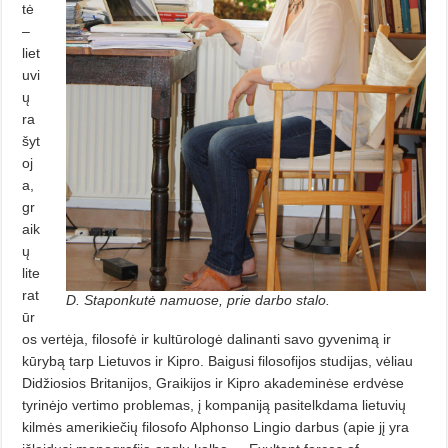
tė
–
liet
uvi
ų
ra
šyt
oj
a,
gr
aik
ų
lite
rat
D. Staponkutė namuose, prie darbo stalo.
ūr
os vertėja, filoso­fė ir kultūrologė dalinanti savo gyve­nimą ir
kūrybą tarp Lietuvos ir Kip­ro. Baigusi filosofijos studijas, vėliau
Didžiosios Britanijos, Graikijos ir Kipro akademinėse erdvėse
tyrinėjo vertimo problemas, į kompaniją pasi­telkdama lietuvių
kilmės amerikie­čių filosofo Alphonso Lingio darbus (apie jį yra