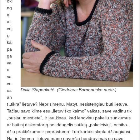
oki
ng
ą
at
vej
į,
kai
pa
ga
va
u
sa
ve
Dalia Staponkutė. (Giedriaus Baranausko nuotr.)
es
an
t „tikra” lietuve? Neprisimenu. Matyt, nesi­sten­giau būti lietuve.
Tačiau savo kil­me esu „lietuviško kaimo” vaikas, sa­ve vadinu tik
„pusiau miestiete”, ir jau žinau, kad lengviau pakeliu sun­ku­mus
ar buitinį diskomfortą nei dau­gelis sutiktų „pakeleivių”, nesibo­­
džiu praktiškumo ir paprastumo. Tuo kartais slapta džiaugiuosi.
Na, ir, žinoma, lietuve mane paverčia bendravimas su savo