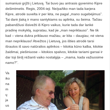
sumaniusi grįžti į Lietuvą. Tai buvo jau antrasis gyvenimo Kipre
dešimtmetis. Regis, 2004-ieji. Ne/pa/tiko man tada karje­ra
Kipre, atrodė suvelta ir per lėta, ne pagal „mano sugebėjimus”.
Tai darė įtaką ir mano santykiams su aplinka, su šeima. Tačiau
pabandžiusi išsi­vež­ti iš Kipro vaikus, kurie tada dar lan­kė
pradinę mokyklą, supratau, kad jie „man nepriklauso”. Ne tik
kad – viena dukra priklauso mažiau, ar kita – daugiau; nė viena
man nepriklauso! Atvežtos į Lietuvą, jos išties at­rodė tarsi
išrautos iš savo natūralios aplinkos – kitokia kūno kalba, kitokie
žaidimai, piešiniuose – kitokios spalvos, kitokie tariami garsai ir
dar toji širdį rėžianti vaiko nostalgija – „mama, kada važiuosime
namo?”.
Va
iko
na
m
ų
ja
us