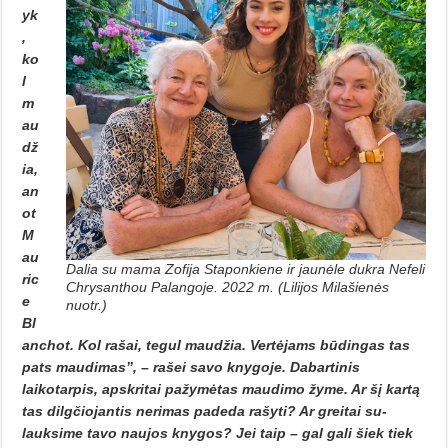
yk
,
ko
l
m
au
dž
ia,
an
ot
M
au
Dalia su mama Zofija Staponkiene ir jaunėle dukra Nefeli
ric
Chrysanthou Palangoje. 2022 m. (Lilijos Milašienės
e
nuotr.)
Bl
anchot. Kol rašai, tegul maudžia. Vertėjams būdingas tas
pats maudimas”, – rašei savo knygoje. Dabartinis
laikotarpis, ap­skri­tai pažymėtas maudimo žyme. Ar šį kartą
tas dilgčiojantis nerimas padeda rašyti? Ar greitai su­
lauksime tavo naujos knygos? Jei taip – gal gali šiek tiek