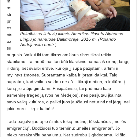
m
as
sti
pr
es
Pokalbis su lietuvių kilmės Amerikos filosofu Alphonso
nis
Lingiu jo namuose Baltimorėje, 2016 m. (Rolando
už
Andrijausko nuotr.)
su
augusio. Vaikui iki tam tikros amžiaus ribos tikrai reikia
stabilumo. Tai nebūtinai turi būti klasikinis namas iš sienų, langų
ir durų, bet svarbi erdvė, kurioje jį supa pažįstami, artimi ir
mylintys žmonės. Su­pran­tama kalba ir įprasti daiktai. Tai­gi,
supratau, kad vaikus valdau ne aš – tikroji motina, o kultūra, į
kurią jie atėjo gimdami. Prisipažinsiu, tai priėmiau kaip
asmeninę tragediją (vos ne Medėjos), nes pasijutau įka­linta
savo vaikų kultūros, o palikti juos jaučiausi neturinti nei jėgų, nei
jokio noro – ką ir kalbėti!
Tada pagalvojau apie šimtus to­kių motinų, tūkstančius „meilės
emigrančių”. Bodžiuosi tuo terminu: „meilės emigrantė”. Jo
nieko nesa­kan­čiu banalumu. Net sudrebu jį gir­dėdama, iki šiol,