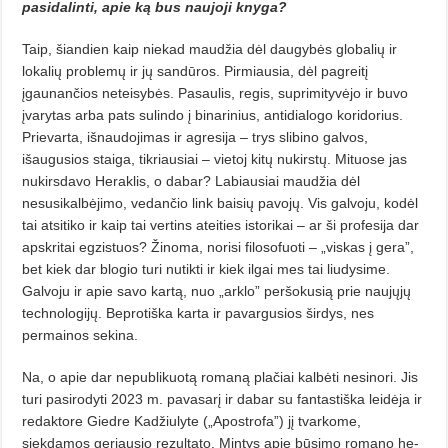
pasidalinti, apie ką bus naujoji knyga?
Taip, šiandien kaip niekad mau­džia dėl daugybės globalių ir
lokalių problemų ir jų sandūros. Pirmiausia, dėl pagreitį
įgaunančios neteisybės. Pasaulis, regis, suprimityvėjo ir buvo
įvarytas arba pats sulindo į binari­nius, antidialogo koridorius.
Prievar­ta, iš­naudojimas ir agresija – trys slibi­no galvos,
išaugusios staiga, tikriausiai – vietoj kitų nukirstų. Mituose jas
nukirsdavo Heraklis, o dabar? La­biausiai maudžia dėl
nesusikalbėjimo, vedančio link baisių pavojų. Vis galvoju, kodėl
tai atsitiko ir kaip tai vertins ateities istorikai – ar ši profesija dar
apskritai egzistuos? Žinoma, norisi filosofuoti – „viskas į gera”,
bet kiek dar blogio turi nutikti ir kiek ilgai mes tai liudysime.
Galvoju ir apie savo kartą, nuo „arklo” peršoku­sią prie naujųjų
technologijų. Bepro­tiška karta ir pavargusios širdys, nes
permainos sekina.
Na, o apie dar nepublikuotą ro­ma­ną plačiai kalbėti nesinori. Jis
tu­ri pasirodyti 2023 m. pavasarį ir da­bar su fantastiška leidėja ir
redakto­re Giedre Kadžiulyte („Apostrofa”) jį tvarkome,
siekdamos geriausio rezultato. Mintys apie būsimo romano he­