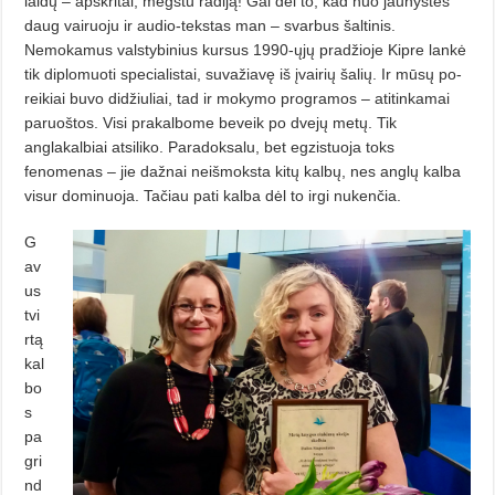
laidų – apskritai, mėgstu radiją! Gal dėl to, kad nuo jaunystės
daug vairuoju ir audio-tekstas man – svarbus šaltinis.
Nemokamus valstybinius kursus 1990-ųjų pradžioje Kip­re lankė
tik diplomuoti specialistai, suvažiavę iš įvairių šalių. Ir mūsų po­
reikiai buvo didžiuliai, tad ir mokymo programos – atitinkamai
paruoštos. Visi prakalbome beveik po dvejų metų. Tik
anglakalbiai atsiliko. Para­doksalu, bet egzistuoja toks
fenomenas – jie dažnai neišmoksta kitų kal­bų, nes anglų kalba
visur dominuoja. Tačiau pati kalba dėl to irgi nuken­čia.
G
av
us
tvi
rtą
kal
bo
s
pa
gri
nd