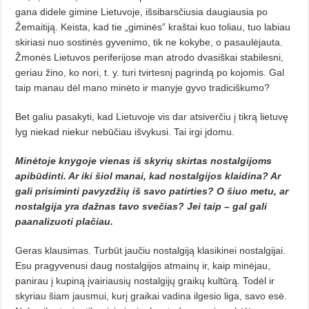
gana didele gimine Lietuvoje, išsibarsčiusia daugiausia po
Žemaitiją. Keista, kad tie „gimi­nės” kraštai kuo toliau, tuo labiau
skiriasi nuo sostinės gyvenimo, tik ne kokybe, o pasaulėjauta.
Žmonės Lie­tuvos periferijose man atrodo dva­siškai stabilesni,
geriau žino, ko nori, t. y. turi tvirtesnį pagrindą po kojo­mis. Gal
taip manau dėl mano minėto ir manyje gyvo tradiciškumo?
Bet galiu pasakyti, kad Lietuvoje vis dar atsiverčiu į tikrą lietuvę
lyg niekad niekur nebūčiau išvykusi. Tai irgi įdomu.
Minėtoje knygoje vienas iš sky­­rių skirtas nostalgijoms
apibū­dinti. Ar iki šiol manai, kad nostalgijos klaidina? Ar
gali prisimin­ti pavyzdžių iš savo patirties? O šiuo metu, ar
nostalgija yra dažnas tavo svečias? Jei taip – gal gali
paanalizuoti plačiau.
Geras klausimas. Turbūt jaučiu nostalgiją klasikinei nostalgijai.
Esu pragyvenusi daug nostalgijos atmai­nų ir, kaip minėjau,
panirau į kupiną įvairiausių nostalgijų graikų kultū­rą. Todėl ir
skyriau šiam jausmui, ku­rį graikai vadina ilgesio liga, savo esė.