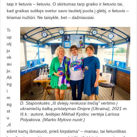
taip ir lietuvis – lietuviu. O skirtumas tarp graiko ir lietuvio tai,
kad graikas sutikęs svetur savo tautietį puola į glėbį, o lietuvis –
tiriamai nužiūri. Ne taisyklė, bet – dažniausiai.
Tr
up
utį
ju
ok
au
ju.
Aš
irg
i
m
D. Staponkutės „Iš dviejų renkuosi trečią” vertimo į
ėg
ukrainiečių kalbą pristatymas Dnipre (Ukraina), 2021 m.
st
Iš k.: autorė, leidėjas Mikhail Kyslov, vertėja Larissa
u
Polyakova. (Marko Mylovo nuotr.)
„d
ešimt kartų išmatuoti, prieš kirpdama” – manau, tai lietuviškas