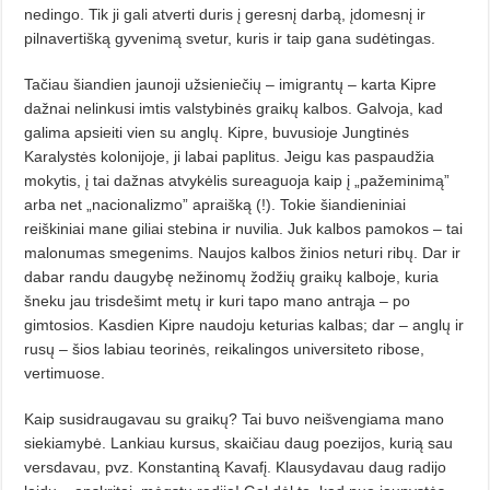
nedingo. Tik ji gali atverti duris į geresnį darbą, įdomesnį ir
pilnavertišką gyvenimą svetur, kuris ir taip gana sudėtingas.
Tačiau šiandien jaunoji užsienie­čių – imigrantų – karta Kipre
dažnai nelinkusi imtis valstybinės graikų kal­­bos. Galvoja, kad
galima apsieiti vien su anglų. Kipre, buvusioje Jung­tinės
Karalystės kolonijoje, ji labai paplitus. Jeigu kas paspaudžia
moky­tis, į tai dažnas atvykėlis sureaguoja kaip į „pažeminimą”
arba net „nacio­na­lizmo” apraišką (!). Tokie šiandie­ni­niai
reiškiniai mane giliai stebina ir nuvilia. Juk kalbos pamokos – tai
malonumas smegenims. Naujos kalbos žinios neturi ribų. Dar ir
dabar randu daugybę nežinomų žodžių grai­kų kalboje, kuria
šneku jau trisdešimt metų ir kuri tapo mano antrąja – po
gimtosios. Kasdien Kipre naudoju keturias kalbas; dar – anglų ir
rusų – šios labiau teorinės, reikalingos universiteto ribose,
vertimuose.
Kaip susidraugavau su graikų? Tai buvo neišvengiama mano
siekia­mybė. Lankiau kursus, skaičiau daug poezijos, kurią sau
versdavau, pvz. Konstantiną Kavafį. Klausydavau daug radijo