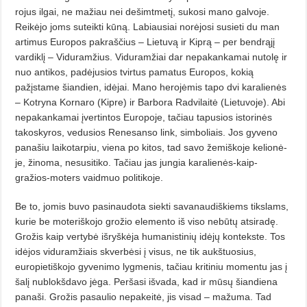
rojus ilgai, ne mažiau nei dešimtme­tį, sukosi mano galvoje.
Reikėjo joms suteikti kūną. Labiausiai norėjosi su­sieti du man
artimus Europos pa­kraš­čius – Lietuvą ir Kiprą – per bendrąjį
vardiklį – Viduramžius. Vidur­am­žiai dar nepakankamai nutolę ir
nuo antikos, padėjusios tvirtus pamatus Europos, kokią
pažįstame šiandien, idėjai. Mano herojėmis tapo dvi karalienės
– Kotryna Kornaro (Kipre) ir Barbora Radvilaitė (Lietuvoje). Abi
nepakankamai įvertintos Europoje, tačiau tapusios istorinės
takoskyros, vedusios Renesanso link, simboliais. Jos gyveno
panašiu laikotarpiu, vie­na po kitos, tad savo žemiškoje kelio­nė­
je, žinoma, nesusitiko. Tačiau jas jungia karalienės-kaip-
gražios-moters vaidmuo politikoje.
Be to, jomis buvo pasinaudota siek­ti savanaudiškiems tikslams,
ku­rie be moteriškojo grožio elemento iš viso nebūtų atsiradę.
Grožis kaip vertybė išryškėja humanistinių idėjų kontekste. Tos
idėjos viduramžiais skverbėsi į visus, ne tik aukštuosius,
europietiškojo gyvenimo lygmenis, ta­­čiau kritiniu momentu jas į
šalį nu­blokšdavo jėga. Peršasi išvada, kad ir mūsų šiandiena
panaši. Grožis pa­saulio nepakeitė, jis visad – mažuma. Tad