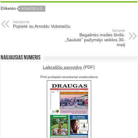
Etiketės
VITKUTĖ-J.O.
Ankstesnis
Popietė su Arnoldu Voketaičiu
Sekantis
Begalinės meilės širdis.
„Saulutė” pažymėjo veiklos 30-
metį
Naujausias numeris
Laikraščio pavyzdys
(PDF)
Pirmi puslapiai nemokamai smalsuoliams