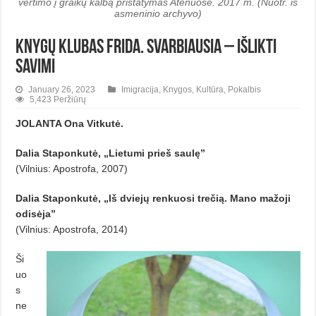
vertimo į graikų kalbą pristatymas Atėnuose. 2017 m. (Nuotr. iš
asmeninio archyvo)
Knygų klubas Frida. Svarbiausia – išlikti
savimi
January 26, 2023
Imigracija
,
Knygos
,
Kultūra
,
Pokalbis
5,423 Peržiūrų
JOLANTA Ona Vitkutė.
Dalia Staponkutė, „Lietumi prieš saulę”
(Vilnius: Apostrofa, 2007)
Dalia Staponkutė, „Iš dviejų renkuosi trečią. Mano mažoji
odisėja”
(Vilnius: Apostrofa, 2014)
Ši
uo
s
ne