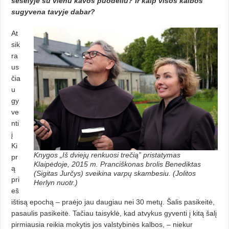
šešėlyje su vienu kavos puodeliu? Ir kaip vi­sos kalbos
sugyvena tavyje dabar?
At
sik
ra
us
čia
u
gy
ve
nti
į
Ki
Knygos „Iš dviejų renkuosi trečią” pristatymas
pr
Klaipėdoje, 2015 m. Pranciškonas brolis Benediktas
ą
(Sigitas Jurčys) sveikina varpų skambesiu. (Jolitos
pri
Herlyn nuotr.)
eš
ištisą epochą – praėjo jau daugiau nei 30 metų. Šalis pasikeitė,
pa­saulis pasikeitė. Tačiau taisyklė, kad atvykus gyventi į kitą šalį
pirmiausia reikia mokytis jos valstybinės kalbos, – niekur