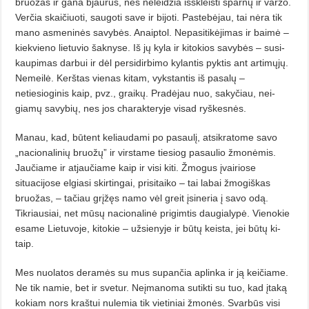
bruo­žas ir gana bjaurus, nes neleidžia iš­skleisti sparnų ir varžo.
Verčia skai­čiuoti, saugoti save ir bijoti. Paste­bė­jau, tai nėra tik
mano asmeninės sa­vybės. Anaiptol. Nepasitikėjimas ir bai­mė –
kiekvieno lietuvio šaknyse. Iš jų kyla ir kitokios savybės – susi­
kaupimas darbui ir dėl persidirbimo kylantis pyktis ant artimųjų.
Nemei­lė. Kerštas vienas kitam, vykstantis iš pasalų –
netiesioginis kaip, pvz., graikų. Pradėjau nuo, sakyčiau, nei­
giamų savybių, nes jos charakteryje visad ryškesnės.
Manau, kad, būtent keliaudami po pasaulį, atsikratome savo
„nacio­na­­linių bruožų” ir virstame tiesiog pa­saulio žmonėmis.
Jaučiame ir atjau­čiame kaip ir visi kiti. Žmogus įvai­rio­se
situacijose elgiasi skirtingai, prisitaiko – tai labai žmogiškas
bruo­žas, – tačiau grįžęs namo vėl greit įsi­neria į savo odą.
Tikriausiai, net mū­sų nacionalinė prigimtis daugialypė. Vienokie
esame Lietuvoje, kitokie – užsienyje ir būtų keista, jei būtų ki­
taip.
Mes nuolatos deramės su mus su­pančia aplinka ir ją keičiame.
Ne tik namie, bet ir svetur. Neįmanoma su­tikti su tuo, kad įtaką
kokiam nors kraštui nulemia tik vietiniai žmonės. Svarbūs visi