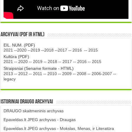
Archyvai (PDF ir HTML)
EIL. NUM. (PDF)
2021
--
2020
--
2019
--
2018
--
2017
--
2016
--
2015
Kultūra (PDF)
2021
--
2020
--
2019
--
2018
--
2017
--
2016
--
2015
Straipsniai (Sename formate - HTML)
2013
--
2012
--
2011
--
2010
--
2009
--
2008
--
2006-2007
--
legacy
Istoriniai DRAUGO Archyvai
DRAUGO skaitmeninis archyvas
Epaveldas.lt JPEG archyvas - Draugas
Epaveldas.lt JPEG archyvas - Mokslas, Menas, ir Literatūra