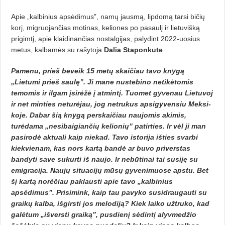
Apie „kalbinius apsėdimus”, na­mų jausmą, lipdomą tarsi bičių
korį, migruojančias motinas, keliones po pasaulį ir lietuvišką
prigimtį, apie klaidinančias nostalgijas, palydint 2022-uosius
metus, kalbamės su rašytoja
Dalia Staponkute
.
Pamenu, prieš beveik 15 metų skaičiau tavo knygą
„Lietumi prieš saulę”. Ji mane nustebino ne­­tikėtomis
temomis ir ilgam įsi­rė­žė į atmintį. Tuomet gyvenau Lie­­tuvoj
ir net minties neturėjau, jog netrukus apsigyvensiu Meksi­
koje. Dabar šią knygą perskaičiau naujomis akimis,
turėdama „nesibaigiančių kelionių” patirties. Ir vėl ji man
pasirodė aktuali kaip niekad. Tavo istorija išties svarbi
kiekvienam, kas nors kartą bandė ar buvo priverstas
bandyti save su­kurti iš naujo. Ir nebūtinai tai su­siję su
emigracija. Naujų situacijų mūsų gyvenimuose apstu. Bet
šį kartą norėčiau paklausti apie tavo „kal­binius
apsėdimus”. Prisi­mink, kaip tau pavyko susidraugau­ti su
graikų kalba, išgirsti jos melodiją? Kiek laiko užtruko, kad
galėtum „išversti graiką”, pusdie­nį sėdintį alyvmedžio