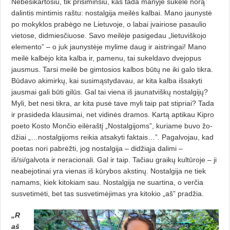
Nebesikartosiu, tik prisiminsiu, kas tada manyje sukėlė norą
dalintis mintimis raštu: nostalgija meilės kal­bai. Mano jaunystė
po mokyklos pra­bėgo ne Lietuvoje, o labai įvairiose pa­saulio
vietose, didmiesčiuose. Savo meilėje pasigedau „lietuviškojo
elemento” – o juk jaunystėje mylime daug ir aistringai! Mano
meilė kal­bėjo kita kalba ir, pamenu, tai sukeldavo dvejopus
jausmus. Tarsi meilė be gimtosios kalbos būtų ne iki galo tikra.
Būdavo akimirkų, kai susimąs­tydavau, ar kita kalba išsakyti
jausmai gali būti gilūs. Gal tai viena iš jaunatviškų nostalgijų?
Myli, bet nesi tikra, ar kita pusė tave myli taip pat stipriai? Tada
ir prasideda klausimai, net vidinės dramos. Kartą apti­kau Kipro
poeto Kosto Mončio eilė­raš­tį „Nostalgijoms”, kuriame buvo žo­
džiai „…nostalgijoms reikia atsaky­ti faktais…”. Pagalvojau, kad
poetas nori pabrėžti, jog nostalgija – didžiąja dalimi –
iš/si/galvota ir neracionali. Gal ir taip. Tačiau graikų kultūroje – ji
neabejotinai yra vienas iš kūrybos akstinų. Nostalgija ne tiek
namams, kiek kitokiam sau. Nostalgija ne su­artina, o verčia
susvetimėti, bet tas su­svetimėjimas yra kitokio „aš” pra­džia.
„R
aš