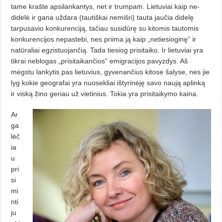
tame krašte apsilankantys, net ir trumpam. Lietuviai kaip ne­­
didelė ir gana uždara (tautiškai nemišri) tauta jaučia didelę
tarpusa­vio konkurenciją, tačiau susidūrę su kitomis tautomis
konkurencijos ne­pa­stebi, nes priima ją kaip „netiesio­ginę” ir
natūraliai egzistuojančią. Tada tiesiog prisitaiko. Ir lietuviai yra
tikrai neblogas „prisitaikančios” emigracijos pavyzdys. Aš
mėgstu lan­kytis pas lietuvius, gyvenan­čius kito­se šalyse, nes jie
lyg ko­kie geografai yra nuosekliai ištyri­nėję savo naują aplinką
ir viską žino geriau už vie­tinius. Tokia yra prisitai­kymo kaina.
Ar
ga
lėč
ia
u
pri
si
mi
nti
ju