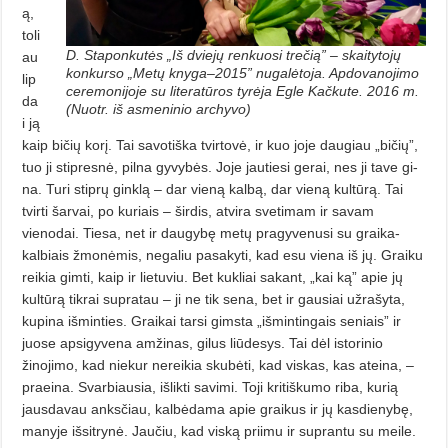
ą,
toli
D. Staponkutės „Iš dviejų renkuosi trečią” – skaitytojų
au
konkurso „Metų knyga–2015” nugalėtoja. Apdovanojimo
lip
ceremonijoje su literatūros tyrėja Egle Kačkute. 2016 m.
da
(Nuotr. iš asmeninio archyvo)
i ją
kaip bičių korį. Tai sa­vo­tiška tvirtovė, ir kuo joje daugiau „bičių”,
tuo ji stipresnė, pilna gyvybės. Joje jautiesi gerai, nes ji tave gi­
na. Turi stiprų ginklą – dar vieną kal­bą, dar vieną kultūrą. Tai
tvirti šarvai, po kuriais – širdis, atvira svetimam ir savam
vienodai. Tiesa, net ir daugybę metų pragyvenusi su grai­ka­­
kalbiais žmonėmis, negaliu pasa­ky­ti, kad esu viena iš jų. Graiku
rei­kia gimti, kaip ir lietuviu. Bet kukliai sakant, „kai ką” apie jų
kultūrą tik­rai supratau – ji ne tik sena, bet ir gausiai užrašyta,
kupina išminties. Graikai tarsi gimsta „išmintingais seniais” ir
juose apsigyvena amžinas, gilus liūdesys. Tai dėl istorinio
žinojimo, kad niekur nereikia skubėti, kad viskas, kas ateina, –
praeina. Svarbiausia, išlikti savimi. Toji kritiškumo riba, kurią
jausdavau anks­čiau, kalbėdama apie graikus ir jų kasdienybę,
manyje išsitrynė. Jau­čiu, kad viską priimu ir suprantu su meile.