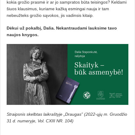
kokia grožio prasmė ir ar jo sampratos būta teisingos? Keldami
šiuos klausimus, kuriame kažką esmingai nauja ir tam
nebeužteks grožio sąvo­kos, jis vadinsis kitaip.
Dėkui už pokalbį, Dalia. Ne­kan­traudami lauksime tavo
naujos knygos.
Straipsnis skelbtas laikraštyje „Draugas” (2022-ųjų m. Gruodžio
31 d. numeryje, Vol. CXIII NR. 104)