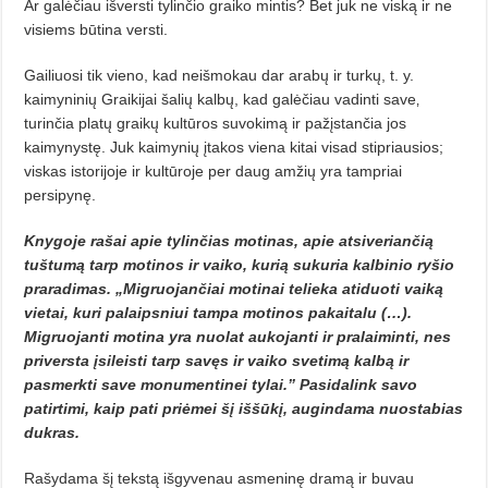
Ar galėčiau išversti tylinčio graiko mintis? Bet juk ne viską ir ne
visiems būtina versti.
Gailiuosi tik vieno, kad neišmo­kau dar arabų ir turkų, t. y.
kaimyni­nių Graikijai šalių kalbų, kad galėčiau vadinti save‚
turinčia platų graikų kultūros suvokimą ir pažįstančia jos
kaimynystę. Juk kaimynių įtakos vie­na kitai visad stipriausios;
viskas istorijoje ir kultūroje per daug amžių yra tampriai
persipynę.
Knygoje rašai apie tylinčias motinas, apie atsiveriančią
tuštu­mą tarp motinos ir vaiko, kurią su­kuria kalbinio ryšio
praradimas. „Migruojančiai motinai telie­ka ati­duoti vaiką
vietai, kuri pa­laipsniui tampa motinos pakaitalu (…).
Migruojanti motina yra nuolat aukojanti ir pralaiminti, nes
pri­versta įsileisti tarp savęs ir vai­ko svetimą kalbą ir
pasmerkti save monumentinei tylai.” Pasidalink savo
patirtimi, kaip pati priėmei šį iššūkį, augindama nuostabias
duk­­ras.
Rašydama šį tekstą išgyvenau as­meninę dramą ir buvau