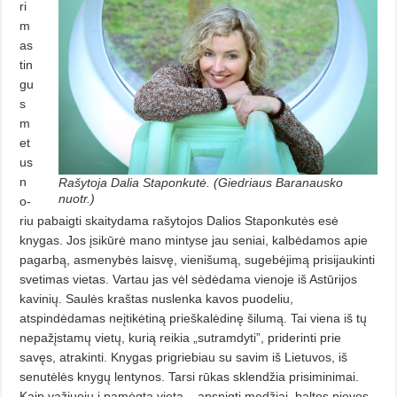
ri
m
as
tin
gu
s
m
et
us
n
Rašytoja Dalia Staponkutė. (Giedriaus Baranausko
nuotr.)
o­
riu pabaigti skaitydama rašytojos Da­lios Staponkutės esė
knygas. Jos įsi­kūrė mano mintyse jau seniai, kalbėdamos apie
pagarbą, asmenybės lais­vę, vienišumą, sugebėjimą prisijaukinti
svetimas vietas. Vartau jas vėl sė­dėdama vienoje iš Astūrijos
kavinių. Saulės kraštas nuslenka kavos puode­liu,
atspindėdamas neįtikėtiną prieš­ka­lė­dinę šilumą. Tai viena iš tų
nepa­žįstamų vietų, kurią reikia „sutram­dy­ti”, priderinti prie
savęs, atrakinti. Knygas prigriebiau su savim iš Lie­tu­vos, iš
senutėlės knygų lentynos. Tar­si rūkas sklendžia prisiminimai.
Kaip važiuoju į pamėgtą vietą – ap­snig­ti medžiai, baltos pievos