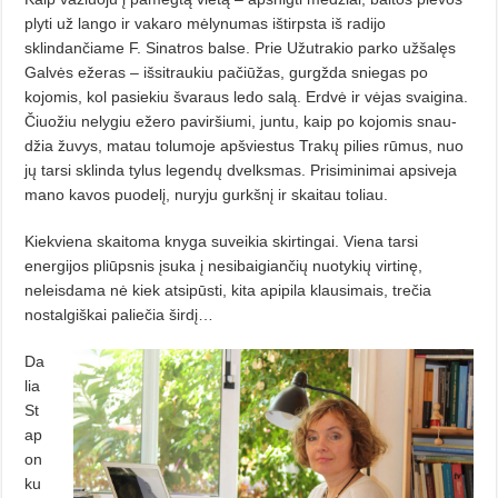
plyti už lango ir vakaro mėlynumas ištirpsta iš radijo
sklindančiame F. Sinatros balse. Prie Užutrakio parko užšalęs
Galvės ežeras – išsitraukiu pačiūžas, gurgžda sniegas po
kojomis, kol pa­sie­kiu švaraus ledo salą. Erdvė ir vė­jas svaigina.
Čiuožiu nelygiu ežero paviršiumi, juntu, kaip po kojomis snau­
džia žuvys, matau tolumoje ap­šviestus Trakų pilies rūmus, nuo
jų tarsi sklinda tylus legendų dvelksmas. Prisiminimai apsiveja
mano ka­vos puodelį, nuryju gurkšnį ir skai­tau toliau.
Kiekviena skaitoma knyga suvei­kia skirtingai. Viena tarsi
energijos pliūpsnis įsuka į nesibaigiančių nuotykių virtinę,
neleisdama nė kiek at­si­pūsti, kita apipila klausimais, tre­čia
nostalgiškai paliečia širdį…
Da
lia
St
ap
on
ku