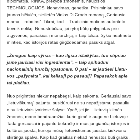
dip­lo­matija, RINKA, prekyba žmonė­mis, naujosios
TECHNOLOGIJOS, klo­navimas, genetika. Prisimi­niau savo
jaunos bičiulės, sicilietės Violos Di Grado romaną „Geriausia
mama – robotas”. Tikrai, kad… Tradicinio mo­tinos autoriteto
beveik nelikę. Ne­nustebčiau, jei rytoj būtų prilygintas prie
atgyvenos, panašios į monarchiją, ir taip toliau. Sykiu neatmetu
min­ties, kad istorijos ratas girgždėdamas pasuks atgal.
„Žmogus kaip vynas – kuo il­giau išlaikytas, tuo stipriau
jame jaučiasi visi ingredientai”, – taip apibūdini
nacionalinių bruožų ypa­­tumus. O pati – ar jautiesi Lie­tu­
vos „pažymėta”, kai keliauji po pasaulį? Papasakok apie
tai plačiau.
Nuo prigimties niekur nepabėg­si, kaip sakoma. Geriausiai savo
„lie­tuviškumą” pajuntu, susidūrusi ne su nepažįstamu pasauliu,
o su lietuviais įvairiose šalyse. Ypač, jei jie – lietuvių kilmės
žmonės, mano bendra­amžiai, kurie gimė ir augo ne Lie­tuvoje.
Tada geriausiai ir pajuntu be­kraštę ir mus jungiančią istorijos ir
kultūros juostą, kurioje mūsų lietuviš­kumas įaustas kiekvieno
skirtinga spalva. Kaip kad graikas niekad nenustos būti graiku,