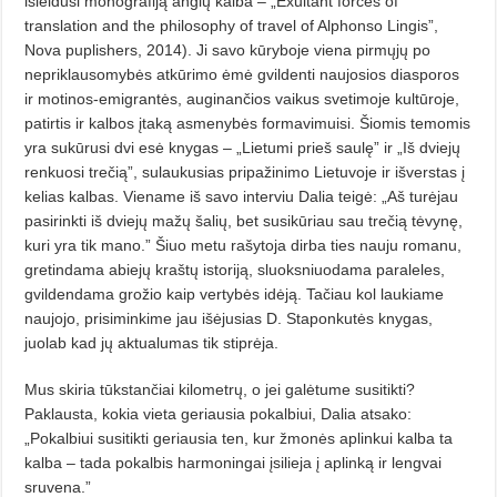
išleidusi monografiją ang­lų kalba – „Exultant forces of
translation and the philosophy of travel of Alphonso Lingis”,
Nova puplishers, 2014). Ji savo kūryboje viena pirmųjų po
nepriklausomybės atkūrimo ėmė gvildenti naujosios diasporos
ir motinos-emigrantės, auginančios vaikus svetimoje kultūroje,
patirtis ir kalbos įtaką asmenybės formavimuisi. Šio­mis temomis
yra sukūrusi dvi esė kny­gas – „Lietumi prieš saulę” ir „Iš dviejų
renkuosi trečią”, sulaukusias pripažinimo Lietuvoje ir išverstas į
kelias kalbas. Viename iš savo interviu Dalia teigė: „Aš turėjau
pasirinkti iš dviejų mažų šalių, bet susikūriau sau trečią tėvynę,
kuri yra tik mano.” Šiuo metu rašytoja dirba ties nauju romanu,
gretindama abiejų kraštų istoriją, sluoksniuodama paraleles,
gvildendama grožio kaip vertybės idėją. Tačiau kol laukiame
naujojo, pri­siminkime jau išėjusias D. Stapon­kutės knygas,
juolab kad jų aktualu­mas tik stiprėja.
Mus skiria tūkstančiai kilomet­rų, o jei galėtume susitikti?
Paklaus­ta, kokia vieta geriausia pokalbiui, Da­lia atsako:
„Pokalbiui susitikti ge­riausia ten, kur žmonės aplinkui kal­ba ta
kalba – tada pokalbis harmo­ningai įsilieja į aplinką ir lengvai
sru­vena.”