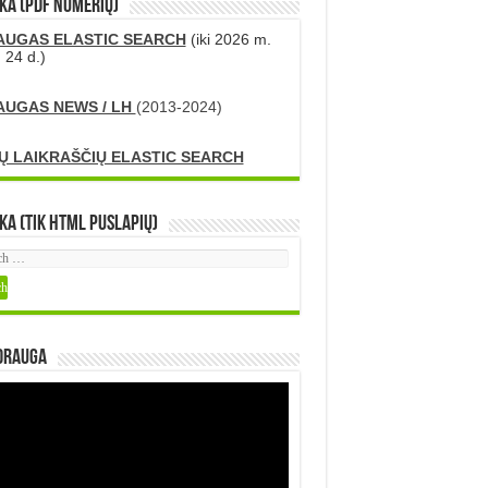
KA (PDF numerių)
AUGAS ELASTIC SEARCH
(iki 2026 m.
 24 d.)
AUGAS NEWS / LH
(2013-2024)
Ų LAIKRAŠČIŲ ELASTIC SEARCH
ka (tik HTML puslapių)
DRAUGA