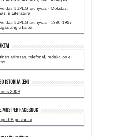
veldas.lt JPEG archyvas - Mokslas,
s, ir Literatūra
veldas.lt JPEG archyvas - 1996-1997
ugas anglų kalba
aktai
inės adresas, telefonai, redakcijos el.
tas
O istorija (EN)
uanus 2009
e mus per Facebook
ugo FB puslapiai