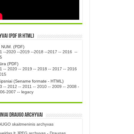
vai (PDF ir HTML)
. NUM. (PDF)
1
--
2020
--
2019
--
2018
--
2017
--
2016
--
5
tūra (PDF)
1
--
2020
--
2019
--
2018
--
2017
--
2016
015
aipsniai (Sename formate - HTML)
3
--
2012
--
2011
--
2010
--
2009
--
2008
-
06-2007
--
legacy
iniai DRAUGO Archyvai
UGO skaitmeninis archyvas
veldas.lt JPEG archyvas - Draugas