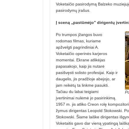
Voketaičio pasirodymą Balzeko muziejuje 
pasirodymų įrašus.
Į sceną „pastūmėjo”
dirigentų įvertin
Po trumpos įžangos buvo
rodomas filmas, kuriame
apžvelgti pagrindiniai A.
Voketaičio operinės karjeros
momentai. Ekrane atlikėjas
papasakojo, kaip jis nutarė
pasišvęsti solisto profesijai. Kaip ir
daugelis, jis pradžioje abejojo, ar
jam reikėtų ta linkme pasukti.
Tačiau du labai teigiami
Po
įvertinimai nulėmė jo pasirinkimą.
1957 m. jis atliko Creon rolę kompozitor
žymus dirigentas Leopold Stokowski. Po sp
Stokowski. Šiame laiške dirigentas išgyr
Voketaitis gavo dar vieną ypatingą laišk