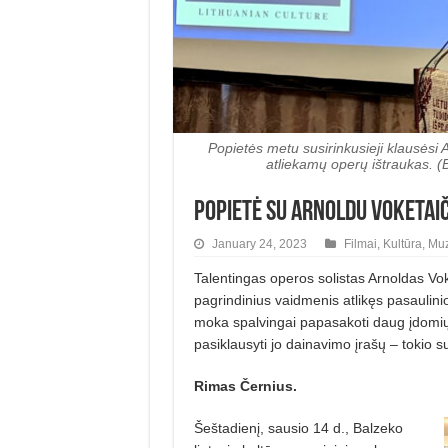
Popietės metu susirinkusieji klausėsi 
atliekamų operų ištraukas. (
Popietė su Arnoldu Voketaič
January 24, 2023
Filmai
,
Kultūra
,
Muz
Talentingas operos solistas Arnoldas Vo
pagrindinius vaidmenis atlikęs pasaulini
moka spalvingai papasakoti daug įdomių i
pasiklausyti jo dainavimo įrašų – tokio s
Rimas Černius.
Šeštadienį, sausio 14 d., Balzeko