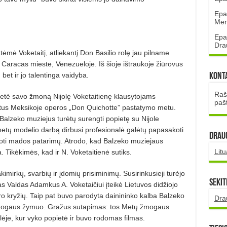
Epa
Mena
Epa
Dra
tėmė Voketaitį, atliekan­tį Don Basilio rolę jau pilname
Caracas mieste, Venezueloje. Iš šioje ištraukoje žiūrovus
bet ir jo talentinga vaidyba.
Kont
Rašt
ietė savo žmoną Nijolę Voketaitienę klausytojams
paš
irtus Meksikoje operos „Don Quichotte” pastatymo metu.
alzeko muziejus turėtų surengti popietę su Nijole
metų modelio darbą dirbusi profesionalė galėtų papasakoti
DRAUG
uoti mados patarimų. Atrodo, kad Balzeko muziejaus
Lit
a.
Tikėkimės, kad ir N. Voketaitienė sutiks.
mirkų, svarbių ir įdomių prisiminimų. Susirinkusieji turėjo
Sekit
s Valdas Adamkus A. Voketaičiui įteikė Lietuvos didžiojo
 kryžių. Taip pat buvo parodyta dainininko kalba Balzeko
Dra
žmogaus žymuo.
Gražus sutapimas: tos Metų žmogaus
lėje, kur vyko popietė ir buvo rodomas filmas.