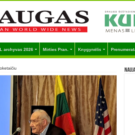
L archyvas 2026
Mirties Pran.
Knygynėlis
Prenumerat
oketaičiu
Nauj