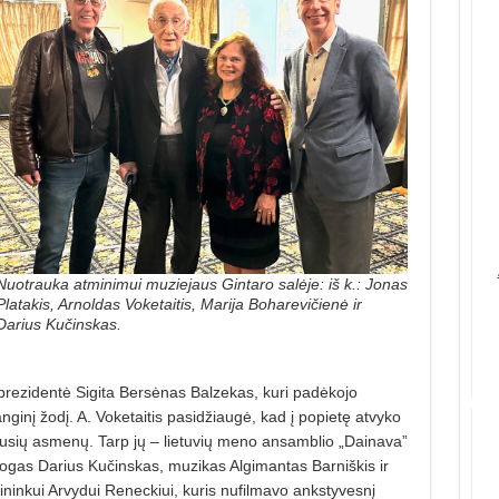
Nuotrauka atminimui muziejaus Gintaro salėje: iš k.: Jonas
Platakis, Arnoldas Voketaitis, Marija Boharevičienė ir
Darius Kučinskas.
prezidentė Sigita Bersėnas Balzekas, kuri padėkojo
žanginį žodį. A. Voketaitis pasidžiaugė, kad į popietę atvyko
ijusių asmenų. Tarp jų – lietuvių meno ansamblio „Dainava”
ogas Darius Kučinskas, muzikas Algimantas Barniškis ir
tininkui Arvydui Reneckiui, kuris nufilmavo ankstyvesnį