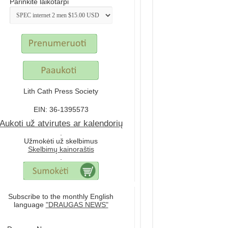
Parinkite laikotarpi
Lith Cath Press Society
EIN: 36-1395573
Aukoti už atvirutes ar kalendorių
.
Užmokėti už skelbimus
Skelbimų kainoraštis
.
Subscribe to the monthly English
language
"DRAUGAS NEWS"