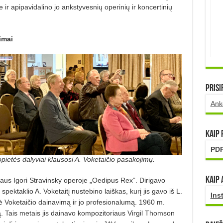
ir apipavidalino jo ankstyvesnių operinių ir koncertinių
imai
Prisi
Ank
Kaip
PDF
pietės dalyviai klausosi A. Voketaičio pasakojimų.
Kaip 
iaus Igori Stravinsky operoje „Oedipus Rex”. Dirigavo
ektaklio A. Voketaitį nustebino laiškas, kurį jis gavo iš L.
Ins
ė Voketaičio dainavimą ir jo profesionalumą. 1960 m.
ą. Tais metais jis dainavo kompozitoriaus Virgil Thomson