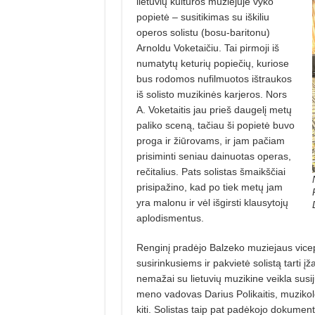
lietuvių kultūros muziejuje vyko
popietė – susitikimas su iškiliu
operos solistu (bosu-baritonu)
Arnoldu Voketaičiu. Tai pirmoji iš
numatytų keturių popie­čių, kuriose
bus rodomos nufilmuotos ištraukos
iš solisto muzikinės karjeros. Nors
A. Voketaitis jau prieš daugelį metų
paliko sceną, tačiau ši popietė buvo
proga ir žiūrovams, ir jam pačiam
prisiminti seniau dainuotas operas,
rečitalius. Pats solistas šmaikščiai
prisipažino, kad po tiek metų jam
yra malonu ir vėl išgirsti klausytojų
aplodismentus.
Renginį pradėjo Balzeko muziejaus vice
susirinkusiems ir pakvietė solistą tarti į
nemažai su lietuvių muzikine veikla sus
meno vadovas Darius Polikaitis, muzikol
kiti. Solistas taip pat padėkojo dokumen