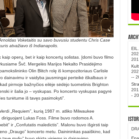
Archy
Arnoldas Voketaitis su savo buvusiu studentu Chris Case
kuris atvažiavo iš Indianapolis.
EIL
202
 kaip operų, bet ir kaip koncertų solistas. Įdomi buvo filmo
201
 vykusiame Švč. Mergelės Marijos Nekalto Prasidėjimo
Kul
pamokslinin­ko Olin Blitch rolę iš kompozitoriaus Carlisle
202
--
2
o dainavimu ir vaidyba jausmingai perteikė iškalbaus ir
Str
ad pirmoje bažnyčios eilėje sėdėjo tuometinis Brighton
201
nski ir šalia jo – vyskupas. Po koncerto vyskupas pagyrė
-
20
es turėtume iš tavęs pasimokyti”.
 Verdi „Requiem”, kurią 1987 m. atliko Milwaukee
is, diriguojant Lukas Foss. Filme buvo rodomos A.
Istor
ebit” ir „Confutatis maledictis”. Malonu buvo išgirsti taip
DRA
s vieno „Draugo” koncerto metu. Dainininkas paaiškino, kad
Epa
ip tave myliu” buvo skirta visiems jo dainavimo