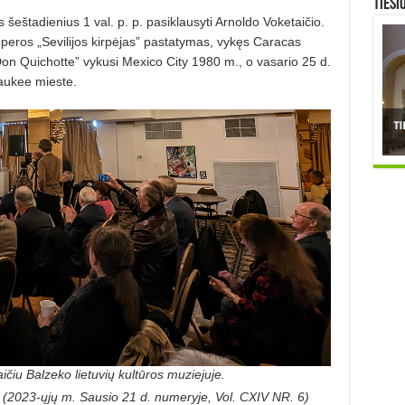
TIESI
šeštadienius 1 val. p. p. pasiklausyti Arnoldo Voketaičio.
eros „Sevilijos kirpėjas” pastatymas, vykęs Caracas
on Quichotte” vykusi Mexico City 1980 m., o vasario 25 d.
aukee mieste.
̌iu Balzeko lietuvių kultūros muziejuje.
” (2023-ųjų m. Sausio 21 d. numeryje, Vol. CXIV NR. 6)