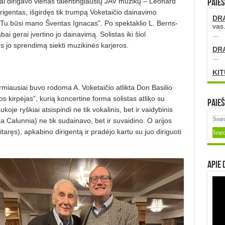
iai dirigavo vienas talentingiausių JAV muzikų – Leonard
PAIEŠ
rigentas, išgirdęs tik trumpą Voketaičio dainavimo
DR
 „Tu būsi mano Šventas Ignacas”. Po spektaklio L. Berns­
vas.
ai gerai įvertino jo dainavimą. Solis­tas iki šiol
...
s jo sprendimą siekti muzikinės karjeros.
DR
...
KIT
iausiai buvo rodoma A. Voketaičio atlikta Don Basilio
os kirpėjas”, kurią koncertine forma solistas atliko su
Paieš
koje ryškiai atsispindi ne tik vokalinis, bet ir vaidybinis
(La Calunnia) ne tik sudainavo, bet ir suvaidino. O arijos
itaręs), apkabino dirigentą ir pradėjo kartu su juo diriguoti
Apie 