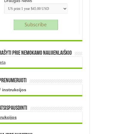
Draugas News
rašyti prie nemokamo naujienlaiškio
eta
 prenumeruoti
 instrukcijos
atsispausdinti
trukcijos