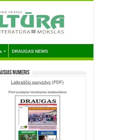
a
DRAUGAS NEWS
ausias numeris
Laikraščio pavyzdys
(PDF)
Pirmi puslapiai nemokamai smalsuoliams