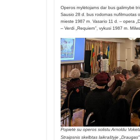
Operos mylėtojams dar bus galimybė tris 
Sausio 28 d. bus rodomas nufilmuotas op
mieste 1987 m. Vasario 11 d. – opera „D
– Verdi „Requiem”, vykusi 1987 m. Milw
Popietė su operos solistu Arnoldu Voketaic
Straipsnis skelbtas laikraštyje „Draugas