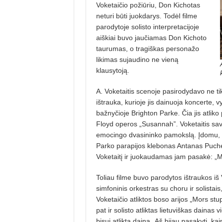
Voketaičio požiūriu, Don Kichotas
neturi būti juokdarys. Todėl filme
parodytoje solisto interpretacijoje
aiškiai buvo jaučiamas Don Kichoto
taurumas, o tragiškas personažo
likimas sujaudino ne vieną
klausytoją.
A. Voketaitis scenoje pasirodydavo ne tik
ištrauka, kurioje jis dainuoja koncerte,
bažnyčioje Brighton Parke. Čia jis atliko 
Floyd operos „Susannah”. Voketaitis sav
emocingo dvasininko pamokslą. Įdomu, k
Parko parapijos klebonas Antanas Puche
Voketaitį ir juokaudamas jam pasakė: „M
Toliau filme buvo parodytos ištraukos iš
simfoninis orkestras su choru ir solista
Voketaičio atliktos boso arijos „Mors stup
pat ir solisto atliktas lietuviškas daina
bisui atlikta daina „Aš bijau pasakyti, ka