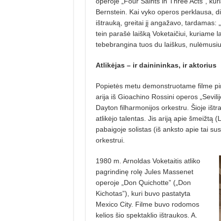
operoje „Four Saints in Three Acts”, kur
Bernstein. Kai vyko operos perklausa, di
ištrauką, greitai jį angažavo, tardamas:
tein parašė laišką Voketaičiui, kuriame lab
tebebrangina tuos du laiškus, nulėmusiu
Atlikėjas – ir dainininkas,
ir aktorius
Popietės metu demonstruotame filme pirm
arija iš Gioachino Rossini operos „Sevilij
Dayton filharmonijos orkestru. Šioje ištrau
atlikėjo talentas. Jis ariją apie šmeižtą 
pabaigoje solistas (iš anksto apie tai sus
orkestrui.
1980 m. Arnoldas Voketaitis atliko
pagrindinę rolę Jules Massenet
operoje „Don Quichotte” („Don
Kichotas”), kuri buvo pastatyta
Mexico City. Filme buvo rodomos
kelios šio spektaklio ištraukos. A.