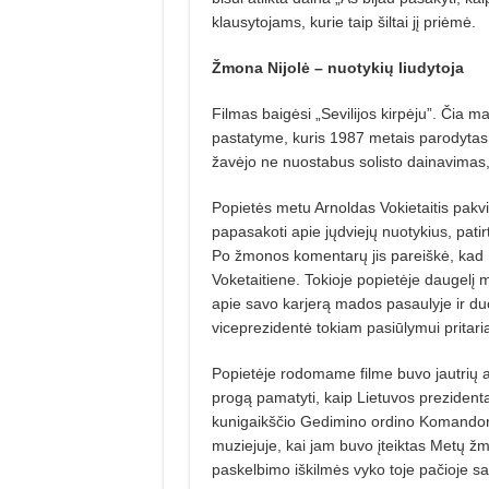
klausytojams, kurie taip šiltai jį priėmė.
Žmona Nijolė –
nuotykių liudytoja
Filmas baigėsi „Sevilijos kirpėju”. Čia ma
pastatyme, kuris 1987 metais parodytas 
žavėjo ne nuostabus solisto dainavimas, 
Popietės metu Arnoldas Vokietaitis pakv
papasakoti apie jųdviejų nuotykius, pat
Po žmonos komentarų jis pareiškė, kad B
Voketaitiene. Tokioje popietėje daugelį 
apie savo karjerą mados pasaulyje ir d
viceprezidentė tokiam pasiūlymui pritari
Popietėje rodomame filme buvo jautrių aki
progą pamatyti, kaip Lietuvos prezidenta
kunigaikščio Gedimino ordino Komandoro
muziejuje, kai jam buvo įteiktas Metų 
paskelbimo iškilmės vyko toje pačioje sa