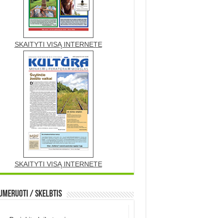
SKAITYTI VISĄ INTERNETE
SKAITYTI VISĄ INTERNETE
meruoti / Skelbtis