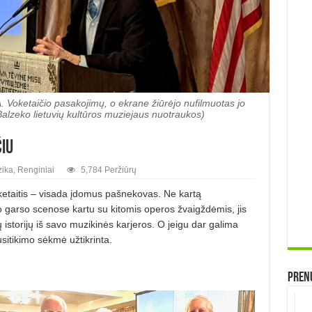
A. Voketaičio pasakojimų, o ekrane žiūrėjo nufilmuotas jo
Balzeko lietuvių kultūros muziejaus nuotraukos)
iu
ika
,
Renginiai
5,784 Peržiūrų
ketaitis – visada įdomus pašnekovas. Ne kartą
o garso scenose kartu su kitomis operos žvaigždėmis, jis
storijų iš savo muzikinės karjeros. O jeigu dar galima
usitikimo sėkmė užtikrinta.
Prenu