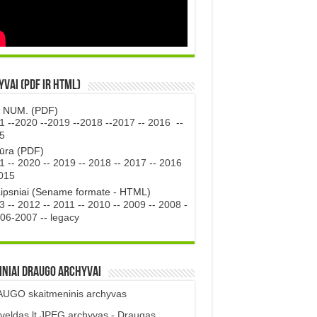
vai (PDF ir HTML)
. NUM. (PDF)
1
--
2020
--
2019
--
2018
--
2017
--
2016
--
5
tūra (PDF)
1
--
2020
--
2019
--
2018
--
2017
--
2016
015
aipsniai (Sename formate - HTML)
3
--
2012
--
2011
--
2010
--
2009
--
2008
-
06-2007
--
legacy
iniai DRAUGO Archyvai
UGO skaitmeninis archyvas
veldas.lt JPEG archyvas - Draugas