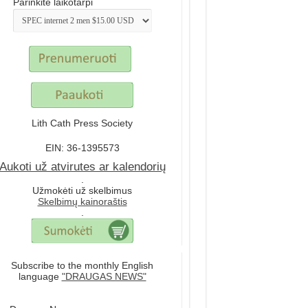
Parinkite laikotarpi
Lith Cath Press Society
EIN: 36-1395573
Aukoti už atvirutes ar kalendorių
.
Užmokėti už skelbimus
Skelbimų kainoraštis
.
Subscribe to the monthly English
language
"DRAUGAS NEWS"