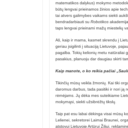
matematikos daly­kus) mokymo metodolog
būtų lengvai prieinamos žinios apie techno
tai atvers galimybes vaikams siekti aukš­
bendradarbiauti su
Robo­ti­kos
akademij
taps lengvai prieinami mažų mies­te­lių v
Aš, kaip ir mama, kasmet skrendu į Liet
geriau įsigilinti į situaciją Lietuvoje, pa­j
pagalba. Tokių kelionių metu natūraliai g
pasakius, planuoju dar daugiau skirti tam
Kaip manote, o ko reikia pačiai „Saul
Tikinčių mūsų veikla žmonių. Kai tiki orga
daromus darbus, tada pasitiki ir nori ją 
rėmėjams. Jų dėka mes suteikiame Lietu
mokymąsi, siekti užsibrėžtų tikslų.
Taip pat esu labai dėkinga visai mūsų koma
Le­lienei, sekretorei Laimai Braunei, orga
atstovui Lietu­voje Artūrui Žiliui, reklami