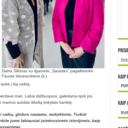
Prisi
Ank
Daina Siliūnas su ilgamete „Saulutės” pagalbininke
Fausta Varaneckiene (k.).
Kaip
raukė į šią veiklą.
PDF
perdavė man. Labai didžiuojuosi, galėdama tęsti jos
ti mamos aukštai iškeltą kokybės kartelę.
Kaip 
Ins
ui vaikų, globos namams, mokykloms. Turbūt
kite jums labiausiai įsiminusiomis isto­­rijomis, kaip
 gyvenimai.