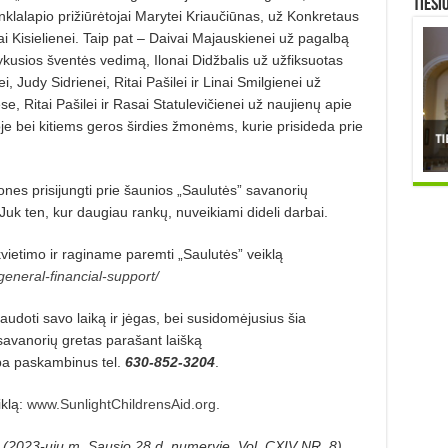
TIESI
tinklalapio prižiūrėtojai Marytei Kriaučiūnas, už Konkretaus
 Kisielienei. Taip pat – Daivai Majauskienei už pagalbą
ykusios šventės vedimą, Ilonai Didžbalis už užfiksuotas
, Judy Sidrienei, Ritai Pašilei ir Linai Smil­gienei už
, Ritai Pašilei ir Ra­sai Statulevičienei už naujienų apie
je bei kitiems geros širdies žmonėms, kurie prisideda prie
nes prisijungti prie šaunios „Saulutės” savanorių
Juk ten, kur daugiau rankų, nuveikiami dideli darbai.
ietimo ir raginame pa­rem­ti „Saulutės” veiklą
/general-financial-support/
audoti savo laiką ir jėgas, bei susidomėjusius šia
 savano­rių gretas parašant laišką
a paskambinus tel.
630-852-3204
.
iklą:
www.SunlightChildrensAid.org
.
” (2023-ųjų m. Sausio 28 d. numeryje, Vol. CXIV NR. 8)