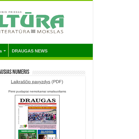
a
DRAUGAS NEWS
ausias numeris
Laikraščio pavyzdys
(PDF)
Pirmi puslapiai nemokamai smalsuoliams