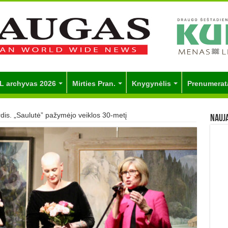
L archyvas 2026
Mirties Pran.
Knygynėlis
Prenumerat
rdis. „Saulutė” pažymėjo veiklos 30-metį
Nauj