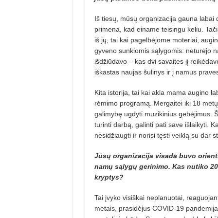
Iš tiesų, mūsų organizacija gau­na laba
primena, kad einame teisingu keliu. Tačiau
iš jų, tai kai pagelbė­jome moteriai, augin
gyveno sunkiomis sąlygomis: neturėjo na
išdžiūdavo – kas dvi savaites jį reikėdav
iškastas naujas šuli­nys ir į namus prav
Kita istorija, tai kai akla mama augino la
rėmimo programą. Mergaitei iki 18 me­tų 
galimybę ug­dyti muzikinius gebėjimus. Š
turinti darbą, galinti pati save išlaikyti. 
nesidžiaugti ir norisi tęsti veiklą su dar 
Jūsų organizacija visada buvo orientu
namų sąlygų gerinimo. Kas nutiko 201
kryptys?
Tai įvyko visiškai neplanuotai, reaguojan
metais, prasidėjus COVID-19 pandemijai, 