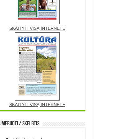
SKAITYTI VISĄ INTERNETE
SKAITYTI VISĄ INTERNETE
meruoti / Skelbtis