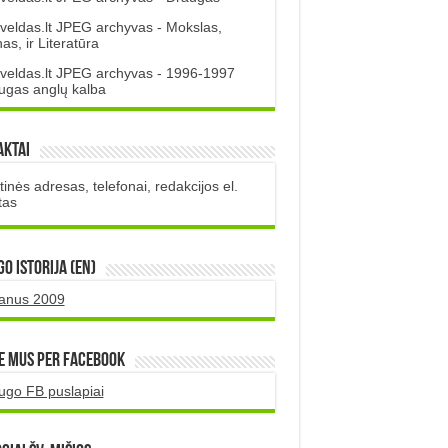
veldas.lt JPEG archyvas - Mokslas,
s, ir Literatūra
veldas.lt JPEG archyvas - 1996-1997
ugas anglų kalba
aktai
inės adresas, telefonai, redakcijos el.
tas
O istorija (EN)
uanus 2009
e mus per Facebook
ugo FB puslapiai