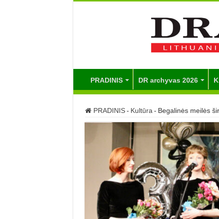
PRADINIS
DR archyvas 2026
K
PRADINIS
-
Kultūra
-
Begalinės meilės ši