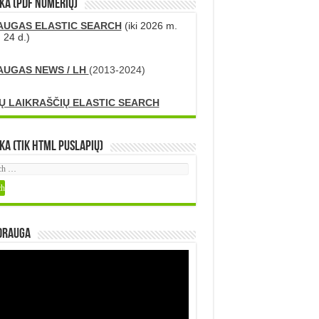
KA (PDF numerių)
AUGAS ELASTIC SEARCH
(iki 2026 m.
 24 d.)
AUGAS NEWS / LH
(2013-2024)
Ų LAIKRAŠČIŲ ELASTIC SEARCH
ka (tik HTML puslapių)
DRAUGA