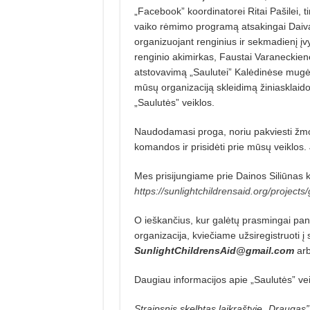
„Facebook” koordinatorei Ri­tai Pašilei, 
vaiko rėmimo programą atsakingai Dai­vai
organizuojant renginius ir sekmadienį įv
renginio aki­mir­kas, Faustai Varaneckienei
atstovavimą „Saulutei” Ka­lėdinėse mugėse
mūsų organizaciją skleidimą žiniasklaido
„Sau­lu­tės” veiklos.
Naudodamasi proga, noriu pa­kviesti žmo
komandos ir prisidėti prie mūsų veiklos. 
Mes prisijungiame prie Dainos Siliūnas kv
https://sunlightchildrensaid.org/projects
O ieškančius, kur galėtų prasmin­gai pan
organizacija, kviečiame užsiregistruoti į
SunlightChildrensAid@gmail.com
arb
Daugiau informacijos apie „Sau­lu­tės” ve
Straipsnis skelbtas laikraštyje „Draugas