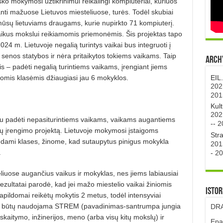
ko mokymosi už­tikrinimui reikalingi kompiuteriai, kuriuos
nti mažuose Lietuvos miesteliuose, turės. Todėl skubiai
sų lietuviams draugams, kurie nupirkto 71 kompiuterį.
aikus mokslui reikiamomis priemonėmis. Šis projektas tapo
24 m. Lietuvoje nega­lią turintys vaikai bus integruoti į
enos statybos ir nėra pritaikytos tokiems vaikams. Taip
Archy
s – pa­dėti negalią turintiems vaikams, įren­giant jiems
EIL
jomis klasėmis džiaugiasi jau 6 mokyklos.
202
201
Kul
202
liau padėti nepasiturintiems vai­kams, vaikams augantiems
--
2
sių įren­gimo projektą. Lietuvoje mokymosi įstaigoms
Str
ngdami klases, ži­nome, kad sutaupytus pinigus mo­kyk­la
201
.
-
20
liuose augančius vaikus ir mokyklas, nes jiems labiausiai
re­zultatai parodė, kad jei mažo miestelio vaikai žiniomis
Istor
apildomai reikėtų mokytis 2 metus, todėl intensyviai
e būtų naudojama STREM (pavadinimas-santrumpa jungia
DRA
kaitymo, inžinerijos, meno (arba vi­sų kitų mokslų) ir
Epa