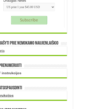
Draugas News
rašyti prie nemokamo naujienlaiškio
eta
 prenumeruoti
 instrukcijos
atsispausdinti
trukcijos