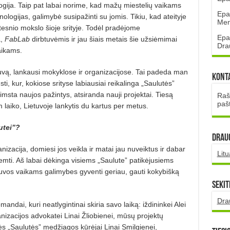
ija. Taip pat labai norime, kad mažų miestelių vai­kams
Epa
logijas, galimybė susipa­žinti su jomis. Tikiu, kad ateityje
Mena
tesnio mokslo šioje srityje. Todėl pradėjome
Epa
a,
FabLab
dirbtuvėmis ir jau šiais metais šie užsiėmimai
Dra
aikams.
uvą, lankausi mokyklose ir organizacijose. Tai padeda man
Kont
aus­ti, kur, kokiose srityse labiausiai reikalinga „Saulutės”
imsta naujos pažintys, atsiranda nauji projektai. Tiesą
Rašt
paš
 laiko, Lietuvoje lan­kytis du kartus per metus.
utei”?
DRAUG
nizacija, domiesi jos veikla ir matai jau nuveiktus ir dabar
Lit
remti. Aš labai dėkinga visiems „Saulute” patikėjusiems
vos vai­kams galimybes gyventi geriau, gauti kokybišką
Sekit
Dra
ndai, kuri neatlygintinai skiria savo laiką: iždininkei Alei
nizacijos advokatei Linai Žlio­bie­nei, mūsų projektų
nės „Sau­lutės” medžiagos kūrėjai Linai Smil­gienei,