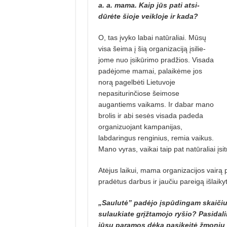
a. a. mama. Kaip jūs pati atsi­
dūrėte šioje veikloje ir kada?
O, tas įvyko labai natūraliai. Mū­sų
visa šeima į šią organizaciją įsi­lie­
jome nuo įsikūrimo pradžios. Visada
padėjome mamai, palaikėme jos
norą pagelbėti Lietuvoje
nepasiturinčiose šeimose
augantiems vaikams. Ir da­bar mano
brolis ir abi sesės visada pa­deda
organizuojant kampanijas,
labdaringus renginius, remia vaikus.
Mano vyras, vaikai taip pat natūraliai įsit
Atėjus laikui, mama organizacijos vairą 
pradėtus darbus ir jaučiu pareigą išlaiky
„Saulutė” padėjo įspūdingam skaiči
sulaukiate grįž­tamojo ryšio? Pasidalin
jūsų paramos dėka pasikeitė žmonių