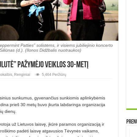
ermint Patties” solistėms, ir visiems jubiliejinio koncerto
iliūnas (d.). (Ilonos Didžbalis nuotraukos)
aulutė” pažymėjo veiklos 30-metį
okalbis
,
Renginiai
5,464 Peržiūrų
ansinius sunkumus, gyvenan­čius sunkiomis aplinkybėmis
vedina prieš 30 metų buvo įkurta labdaringa organizacija
ių dienų.
Prenu
otoja už Lietuvos laisvę, įkūrė paramos organizaciją ir
 troš­kimo padėti laisvę atgavusios Tėvynės vaikams,