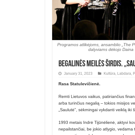
Programos atlikėjoms, ansamblio „The Pepp
dalyviams dėkojo Daina S
Begalinės meilės širdis. „S
January 31, 2023
Kultūra
,
Labdara
,
P
Rasa Statulevičienė.
Remti Lietuvos vaikus, patirian­čius fin
arba turinčius negalią – tokios misijos 
„Saulutė”, sėkmingai vykdanti veiklą iki š
1993 metais Indrė Tijūnėlienė, aktyvi kov
nepailstančiai, be jokio atlygio, vedama