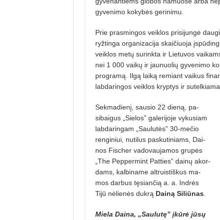
gyvenantiems globos namuose arba nepas
gyvenimo kokybės gerinimu.
Prie prasmingos veiklos prisijun­gė daugi
ryžtinga organizacija skaičiuoja įspūding
veiklos metų surinkta ir Lietuvos vaikams
nei 1 000 vaikų ir jaunuolių gyvenimo k
programą. Ilgą laiką remiant vaikus fina
labdaringos veiklos ­kryptys ir sutelkia
Sekmadienį, sausio 22 dieną, pa­
sibaigus „Sielos” galerijoje vykusiam
labdaringam „Saulutės” 30-mečio
ren­giniui, nutilus paskutiniams, Dai­
nos Fischer vadovaujamos grupės
„The Peppermint Patties” dainų akor­
dams, kalbiname altruistiškus ma­
mos darbus tęsiančią a. a. Indrės
Tijū­ nėlienės dukrą
Dainą Siliūnas
.
Miela Daina, „Saulutę” įkūrė jūsų