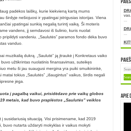
PAIEŠ
DR
i daug padėkos laiškų, kurie kiekvieną kartą mums
vas.
 širdyje nešiojuosi ir ypatingai įstrigusias isto­rijas. Viena
...
ančiai ypatingai sunkią negalią turintį vaiką. Ši mo­teris
DR
me vandens, jį semdavosi iš šulinio, kuris nuolat
...
o pripil­dyti vandeniu. „Saulutės” paramos fon­do dėka buvo
KIT
estas vanduo.
bai muzikalią dukrą. „Sau­lutė” ją įtraukė į Konkretaus vaiko
Paieš
buvo užtikrintas nuolatinis fi­nansavimas, suteikęs
iuo me­tu ši jau suaugusi mergina yra puiki smuikininkė,
Kai matai tokius „Saulutės” „išaugintus” vaikus, šir­dis negali
stipresne jėga.
ota į pagalbą vaikui, pri­si­dėdavo prie vaikų globos
Apie 
9 metais, kad buvo praplėstos „Sau­lutės” veiklos
t į susidariusią situaciją. Visi prisimename, kad 2019
bu­vo nutarta uždaryti mokyklas ir vai­kus mokyti