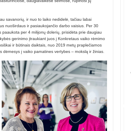
iturinčiose, daugiavaikėse šeimose, rūpinosi jų
au savanorių, ir nuo to laiko nedidelė, tačiau labai
us nuo­šir­daus ir pasiaukojančio darbo vaisius. Per 30
 paaukota per 4 milijonų dolerių, prisidėta prie daugiau
okybės gerinimo įtraukiant juos į Konkretaus vaiko rėmimo
nsiškai ir būtinais daiktais, nuo 2019 metų praplečiamos
mas dėmesys į vaiko pamatines vertybes – mokslą ir žinias.