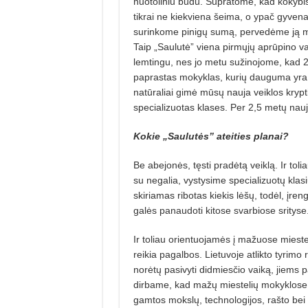
nuotoliniu būdu. Supra­tome, kad kokybiš
tikrai ne kiekviena šeima, o ypač gyvena
surinkome pinigų sumą, pervedėme ją mū
Taip „Saulutė” viena pirmųjų aprūpino v
lemtingu, nes jo metu su­žinojome, kad 20
paprastas mokyklas, kurių dauguma yra s
natūraliai gi­mė mūsų nauja veiklos krypti
specializuotas klases. Per 2,5 metų nau
Kokie „Saulutės” ateities planai?
Be abejonės, tęsti pradėtą veiklą. Ir to
su nega­lia, vystysime specializuotų kla
skiriamas ribotas kie­kis lėšų, todėl, įre
galės panaudoti kitose svarbio­se srityse
Ir toliau orientuojamės į mažuose mieste
reikia pagalbos. Lietuvoje atlikto tyrimo 
norėtų pasivyti didmiesčio vaiką, jiems p
dirbame, kad mažų miestelių mokyklos
gamtos mokslų, technologijos, rašto bei s