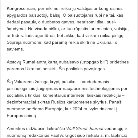
Kongreso narių perrinkimui rei­kia jų valstijos ar kongresinės
apygardos balsuotojų balsų. O balsuotojams rūpi ne tai, kas
dedasi pasauly, o duobėtos gatvės, netaisomi tiltai, su­si­
šaudymai. Ne visada aišku, ar tuo rūpintis turi miestas, valstija,
ar federalinės agentūros, bet aišku, kad viskam reikia pinigų.
Stiprėja nuo­mo­nė, kad paramą reikia skirti ne Ukrainai, o
saviems.
Atstovų Rūmai antrą kartą nu­balsavo („stopgap bill”) pridėtinės
pa­ramos Ukrainai neskirti. Šis poslin­kis pavojingas.
Šią Vakarams žalingą kryptį palaiko – naudodamasis
psichologiniais įtaigojimais ir naujausiomis technologijomis per
socialinius tinklus, ko­mentarus internete, laiškais re­dak­cijai –
dezinformacijai skirtas Rusijos kariuomenės skyrius. Panaši
nuomonė peršama Europoje, kur 2024 m. vyks rinkimai į
Europos seimą.
Amerikos didžiausio laikraščio
Wall Street Journal
vedamųjų ir
nuomonių redaktorius Paul A. Gigot šiuo reikalu š. m. lapkričio