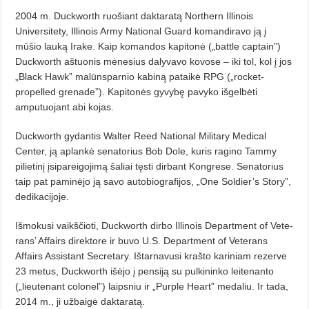
2004 m. Duckworth ruošiant daktaratą Northern Illinois
Universitety, Illinois Army National Guard ko­mandiravo ją į
mūšio lauką Irake. Kaip komandos kapitonė („battle captain”)
Duckworth aštuonis mėnesius dalyvavo kovose – iki tol, kol į jos
„Black Hawk” malūnsparnio kabiną pataikė RPG („rocket-
propelled gre­na­de”). Kapitonės gyvybę pavyko iš­gelbėti
amputuojant abi kojas.
Duckworth gydantis Walter Reed National Military Medical
Center, ją aplankė senatorius Bob Dole, kuris ragino Tammy
pilietinį įsipareigoji­mą šaliai tęsti dirbant Kongrese. Se­natorius
taip pat paminėjo ją savo autobiografijos, „One Soldier’s Sto­ry”,
dedikacijoje.
Išmokusi vaikščioti, Duckworth dirbo Illinois Department of Vete­
rans’ Affairs direktore ir buvo U.S. Department of Veterans
Affairs Assistant Secretary. Ištarnavusi krašto kariniam rezerve
23 metus, Duck­worth išėjo į pensiją su pulkininko leitenanto
(„lieutenant colonel”) laipsniu ir „Purple Heart” medaliu. Ir tada,
2014 m., ji užbaigė daktaratą.