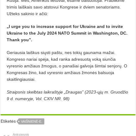
Rusija. Mes, Amerikos lietuviai, esame balsuotojai. Prabilkime
trimis laiškais savo atstovui Kongrese ir dviem senatoriams.
Užteks sakinio ir ačiū:
„I urge you to increase support for Ukraine and to invite
Ukraine to the July 2024 NATO Summit in Washing­ton, DC.
Thank you”.
Geriausia laiš­kus siųsti paštu, nes tokių gaunama mažai.
Kongreso nariai spėja, kad ranka adresuotą voką siunčia
vyresnio amžiaus žmogus, o panašiai gal­voja šimtai senjorų. O
Kongresas ži­no, kad vyresnio amžiaus žmonės balsuoja
skaitlingiausiai.
Straipsnis skelbtas laikraštyje „Draugas” (2023-ųjų m. Gruodžio
9 d. numeryje, Vol. CXIV NR. 98)
Etiketės
VAIŠNIENĖ-E.
Ankstesnis