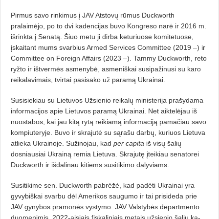
Pirmus savo rinkimus į JAV Ats­tovų rūmus Duckworth
pralaimėjo, po to dvi kadencijas buvo Kongreso narė ir 2016 m.
išrinkta į Senatą. Šiuo metu ji dirba keturiuose komitetuo­se,
įskaitant mums svarbius Armed Services Committee (2019 –) ir
Committee on Foreign Affairs (2023 –). Tammy Duckworth, reto
ryžto ir ištvermės asmenybė, asmeniškai susipa­žinusi su karo
reikalavimais, tvirtai pasisako už paramą Ukrainai.
Susisiekiau su Lietuvos Užsienio reikalų ministerija prašydama
informacijos apie Lietuvos paramą Ukrai­nai. Net aiktelėjau iš
nuostabos, kai jau kitą rytą reikiamą informaciją pamačiau savo
kompiuteryje. Buvo ir skrajutė su sąrašu darbų, kuriuos Lietuva
atlieka Ukrainoje. Sužinojau, kad
per capita
iš visų šalių
dosniausiai Ukrainą remia Lietuva. Skrajutę įteikiau senatorei
Duckworth ir išda­linau kitiems susitikimo dalyviams.
Susitikime sen. Duckworth pa­brė­žė, kad padėti Ukrainai yra
gyvybiškai svarbu dėl Amerikos saugumo ir tai prisideda prie
JAV gynybos pramonės vystymo. JAV Valstybės de­part­mento
duomenimis, 2022-aisiais fiskaliniais metais užsienio šalių ka­