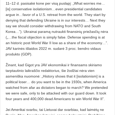
11–12 d. pasisakė kone per visą puslapį: „What worries me…
[is] conservative isolationism…even presidential candidates
argue in…favor of a U.S. retreat from the world. They start by
denying that defending Ukraine is in our interests… Next they
say we should consider withdrawing from NATO and South
Korea…”). Ukrainai paramą nutraukti finansinių priežas­čių nėra
(„…the fiscal objection is simply false. Defense spending is at
an historic post World War II low as a share of the economy…”.
JAV karinės išlaidos 2022 m. sudarė 3 proc. bendro vidaus
produkto (GDP).
Žinant, kad Gigot yra JAV eko­nomikai ir finansams skiriamo
tarptautinio laikraščio redaktorius, šie žo­džiai nėra vien
asmeniška nuomo­nė: „History shows that it [isolationism] is a
political loser… do you want to be in the 1930s, when America
watched from afar as dictators began to march? We pretended
we were safe, only to be attacked with our guard down. It took
four years and 400,000 dead Americans to win World War II”.
Jei Amerikai svarbu, tai Lietuvai dar svarbiau, kad laimėtų ne