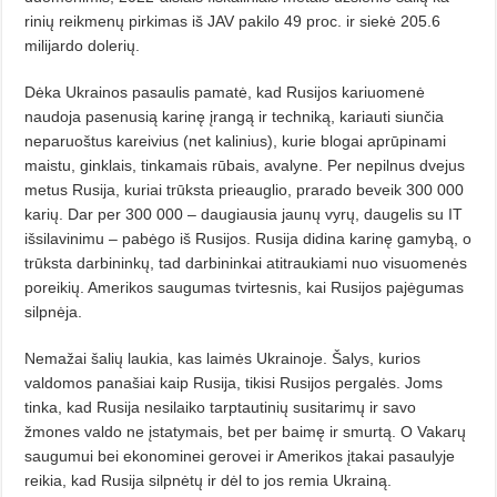
rinių reikmenų pirkimas iš JAV pakilo 49 proc. ir siekė 205.6
milijardo dolerių.
Dėka Ukrainos pasaulis pamatė, kad Rusijos kariuomenė
naudoja pa­senusią karinę įrangą ir techniką, ka­riauti siunčia
neparuoštus kareivius (net kalinius), kurie blogai aprūpinami
maistu, ginklais, tinkamais rū­bais, avalyne. Per nepilnus dvejus
me­tus Rusija, kuriai trūksta prie­aug­lio, prarado beveik 300 000
karių. Dar per 300 000 – daugiausia jaunų vyrų, daugelis su IT
išsilavinimu – pabėgo iš Rusijos. Rusija didina karinę ga­my­bą, o
trūksta darbininkų, tad dar­bininkai atitraukiami nuo visuome­nės
poreikių. Amerikos saugumas tvirtesnis, kai Rusijos pajėgumas
silpnėja.
Nemažai šalių laukia, kas laimės Ukrainoje. Šalys, kurios
valdomos pa­našiai kaip Rusija, tikisi Rusijos pergalės. Joms
tinka, kad Rusija nesilaiko tarptautinių susitarimų ir savo
žmones valdo ne įstatymais, bet per baimę ir smurtą. O Vakarų
saugumui bei ekonominei gerovei ir Amerikos įtakai pasaulyje
reikia, kad Rusija silpnėtų ir dėl to jos remia Ukrainą.