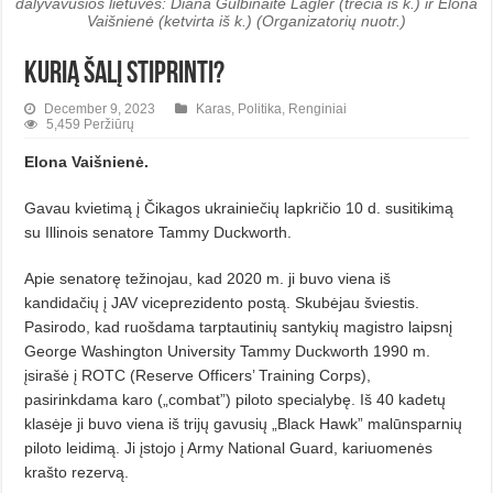
dalyvavusios lietuvės: Diana Gulbinaitė Lagler (trečia iš k.) ir Elona
Vaišnienė (ketvirta iš k.) (Organizatorių nuotr.)
Kurią šalį stiprinti?
December 9, 2023
Karas
,
Politika
,
Renginiai
5,459 Peržiūrų
Elona Vaišnienė.
Gavau kvietimą į Čikagos ukrai­niečių lapkričio 10 d. susitikimą
su Illinois senatore Tammy Duckworth.
Apie senatorę težinojau, kad 2020 m. ji buvo viena iš
kandidačių į JAV viceprezidento postą. Skubėjau švies­tis.
Pasirodo, kad ruošdama tarptautinių santykių magistro laipsnį
Geor­ge Washington University Tammy Duckworth 1990 m.
įsirašė į ROTC (Reserve Officers’ Training Corps),
pasirinkdama karo („combat”) piloto specialybę. Iš 40 kadetų
klasėje ji buvo viena iš trijų gavusių „Black Hawk” malūnsparnių
piloto leidimą. Ji įstojo į Army National Guard, kariuomenės
krašto rezervą.