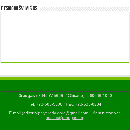
TIESIOGIAI šv. MIŠIOS
Draugas
/ 2345 W 56 St. / Chicago, IL 60636-1040
Tel: 773-585-9500 / Fax: 773-585-8284
E-mail (editorial):
vyr.redaktore@gmail.com
. Administrative:
rastine@draugas.org