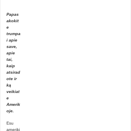
Papas
akokit
e
trumpa
i apie
save,
apie
tai,
kaip
atsirad
ote ir
ką
veikiat
e
Amerik
oje.
Esu
ameriki