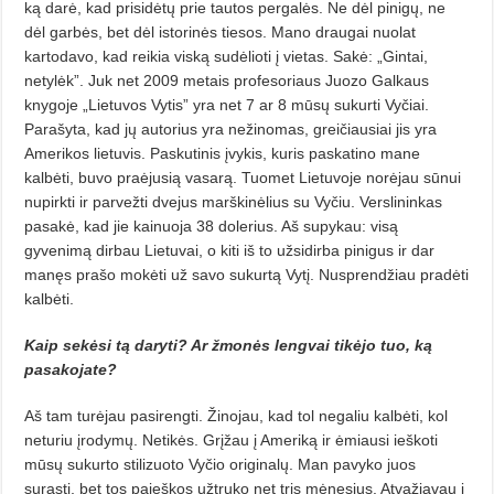
ką darė, kad prisidėtų prie tautos pergalės. Ne dėl pinigų, ne
dėl garbės, bet dėl istorinės tiesos. Mano draugai nuolat
kartodavo, kad reikia viską sudėlioti į vietas. Sakė: „Gintai,
netylėk”. Juk net 2009 metais profesoriaus Juozo Galkaus
knygoje „Lietuvos Vytis” yra net 7 ar 8 mūsų sukurti Vyčiai.
Parašyta, kad jų autorius yra nežinomas, greičiausiai jis yra
Amerikos lietuvis. Paskutinis įvykis, kuris paskatino mane
kalbėti, buvo praėjusią vasarą. Tuomet Lietuvoje norėjau sūnui
nupirkti ir parvežti dvejus marškinėlius su Vyčiu. Verslininkas
pasakė, kad jie kainuoja 38 dolerius. Aš supykau: visą
gyvenimą dirbau Lietuvai, o kiti iš to užsidirba pinigus ir dar
manęs prašo mokėti už savo sukurtą Vytį. Nusprendžiau pradėti
kalbėti.
Kaip sekėsi tą daryti? Ar žmonės lengvai tikėjo tuo, ką
pasakojate?
Aš tam turėjau pasirengti. Žinojau, kad tol negaliu kalbėti, kol
neturiu įrodymų. Netikės. Grįžau į Ameriką ir ėmiausi ieškoti
mūsų sukurto stilizuoto Vyčio originalų. Man pavyko juos
surasti, bet tos paieškos užtruko net tris mėnesius. Atvažiavau į