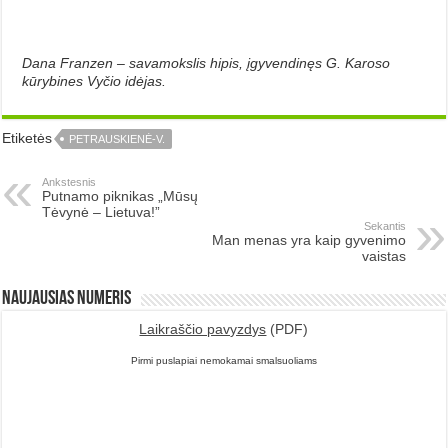
Dana Franzen – savamokslis hipis, įgyvendinęs G. Karoso
kūrybines Vyčio idėjas.
Etiketės
PETRAUSKIENĖ-V.
Ankstesnis
Putnamo piknikas „Mūsų
Tėvynė – Lietuva!”
Sekantis
Man menas yra kaip gyvenimo
vaistas
Naujausias numeris
Laikraščio pavyzdys
(PDF)
Pirmi puslapiai nemokamai smalsuoliams