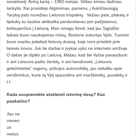
sovietmetį. Antrą kartą – 1982 metais. Vėliau ėmiau dažniau
lankytis. Kai prasidėjo Atgimimas, pamenu, į Aukščiausiąją
Tarybą pats nuvežiau Lietuvos trispalvių.
Vežiau pats, plakatų ir
lipdukų su tautine atributika perduodavau per pažįstamus,
keliaujančius į Lietuvą. Man smagu žinoti, kad jau Sąjūdžio
laikais buvo naudojamas mūsų, Bostone sukurtas Vytis. Tuomet
buvo svarbu palaikyti lietuvių dvasią, kaip nors prisidėti prie
laisvės kovos. Juk tie darbai ir įvykiai vyko ne interneto amžiuje.
O dabar jie išplito po Lietuvą. Matau, kad šie Vyčiai pavaizduoti
ir ant Lietuvos pašto ženklų, ir ant bendrovės „Lietuvos
geležinkeliai” vagonų, policijos automobilių, jau nekalbu apie
verslininkus, kurie tą Vytį spausdina ant marškinėlių, puodelių ir
t.t.
Kada nusprendėte atskleisti istorinę tiesą? Kas
paskatino?
Jau ne
vieneri
us
metus