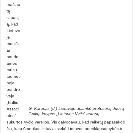
mačiau
tą
situacij
ą, kad
Lietuvo
je
masišk
ai
naudoj
amos
mūsų
tuometi
nėje
bendro
vėje
„Baltic
G. Karosas (d.) Lietuvoje aplankė profesorių Juozą
Associ
Galkų, knygos „Lietuvos Vytis” autorių.
ates”
sukurtos Vyčio versijos. Vis galvodavau, kad reikėtų papasakoti
čia, kaip Amerikos lietuviai siekė Lietuvos nepriklausomybės ir