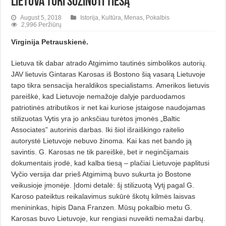
Lietuva turi sužinoti tiesą
August 5, 2018
Istorija
,
Kultūra
,
Menas
,
Pokalbis
2,996 Peržiūrų
Virginija Petrauskienė.
Lietuva tik dabar atrado Atgimimo tautinės simbolikos autorių.
JAV lietuvis Gintaras Karosas iš Bostono šią vasarą Lietuvoje
tapo tikra sensacija heraldikos specialistams. Amerikos lietuvis
pareiškė, kad Lietuvoje nemažoje dalyje parduodamos
patriotinės atributikos ir net kai kuriose įstaigose naudojamas
stilizuotas Vytis yra jo anksčiau turėtos įmonės „Baltic
Associates” autorinis darbas. Iki šiol išraiškingo raitelio
autorystė Lietuvoje nebuvo žinoma. Kai kas net bando ją
savintis. G. Karosas ne tik pareiškė, bet ir neginčijamais
dokumentais įrodė, kad kalba tiesą – plačiai Lietuvoje paplitusi
Vyčio versija dar prieš Atgimimą buvo sukurta jo Bostone
veikusioje įmonėje. Įdomi detalė: šį stilizuotą Vytį pagal G.
Karoso pateiktus reikalavimus sukūrė škotų kilmės laisvas
menininkas, hipis Dana Franzen. Mūsų pokalbio metu G.
Karosas buvo Lietuvoje, kur rengiasi nuveikti nemažai darbų.