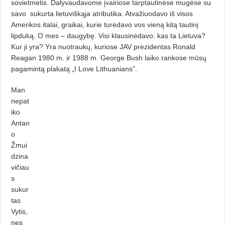
sovietmetis. Dalyvaudavome įvairiose tarptautinėse mugėse su
savo
sukurta lietuviškąja atributika. Atvažiuodavo iš visos
Amerikos italai, graikai, kurie turėdavo vos vieną kitą tautinį
lipduką. O mes – daugybę. Visi klausinėdavo: kas ta Lietuva?
Kur ji yra? Yra nuotraukų, kuriose JAV prezidentas Ronald
Reagan 1980 m. ir 1988 m. George Bush laiko rankose mūsų
pagamintą plakatą „I Love Lithuanians”.
Man
nepat
iko
Antan
o
Žmui
dzina
vičiau
s
sukur
tas
Vytis,
nes