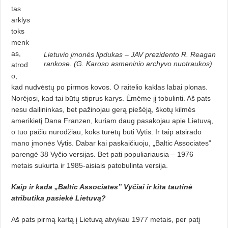
tas
arklys
toks
menk
as,
Lietuvio įmonės lipdukas – JAV prezidento R. Reagan
rankose. (G. Karoso asmeninio archyvo nuotraukos)
atrod
o,
kad nudvėstų po pirmos kovos. O raitelio kaklas labai plonas.
Norėjosi, kad tai būtų stiprus karys. Ėmėme jį tobulinti. Aš pats
nesu dailininkas, bet pažinojau gerą piešėją, škotų kilmės
amerikietį Dana Franzen, kuriam daug pasakojau apie Lietuvą,
o tuo pačiu nurodžiau, koks turėtų būti Vytis. Ir taip atsirado
mano įmonės Vytis.
Dabar kai paskaičiuoju, „Baltic Associates”
parengė 38 Vyčio versijas. Bet pati populiariausia – 1976
metais sukurta ir 1985-aisiais patobulinta versija.
Kaip ir kada „Baltic Associates” Vyčiai ir kita tautinė
atributika pasiekė Lietuvą?
Aš pats pirmą kartą į Lietuvą atvykau 1977 metais, per patį