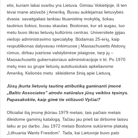
etis, kuriam labai svarbu yra Lietuva. Gimiau Vokietijoje, iš ten
tėvai
mane atsivežė į Ameriką. Buvau auklėjamas lietuvybės
dvasia: savaitgaliais lankiau lituanistinę mokyklą, šokau
tautinius šokius, buvau skautas. Bostonas, kur aš augau, tuo
metu buvo tikras lietuvių kultūrinis centras. Universitete įgijau
viešojo administravimo specialybę. Būdamas 25-erių, kaip
respublikonas dalyvavau rinkimuose į Massachusetts Atstovų
rūmus, dirbau įvairiose valstybinėse įstaigose, tarp jų –
Massachusetts gubernatoriaus administracijoje ir kt. Po 1970
metų mes su grupe lietuvių autobusiukais apkeliavome
Ameriką. Kelionės metu
skleidėme žinią apie Lietuvą.
Jūsų įkurta lietuvių tautinę atributiką gaminanti įmonė
„Baltic Associates” atrodo natūralus jūsų veiklos tęsinys.
Papasakokite, kaip gimė tie stilizuoti Vyčiai?
Oficialiai šią įmonę įkūriau 1979 metais, tais pačiais metais
išleidome gaminių katalogą. Tačiau jau prieš tai dirbome laisvu
laiku ar po darbo. Jau 1972 metais Bostone sukūrėme plakatą
„Lithuania Wants Freedom”. Tada, kai Lietuvoje buvo pats