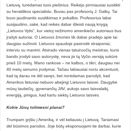
Lietuvą, turėdamas tuos piešinius. Reikėjo pirmiausiai susitikti
su heraldikos specialistu. Buvau pas
profesorių J. Galkų. Tai
buvo jaudinantis susitikimas ir pokalbis. Profesorius labai
susijaudino, sakė, kad reikės dabar išleisti naują knygą
„Lietuvos Vytis”, kur vietoj nežinomo amerikiečio autoriaus bus
įrašyti autoriai. O Lietuvos žmonės tik dabar pradėjo apie tai
daugiau sužinoti. Lietuvos spaudoje pasirodė straipsniai,
interviu su manimi. Atsirado vienas tatuiruočių meistras, kuris
bando įrodyti savo autorystę, neva jis tą Vyčio versiją sukūrė
prieš 10 metų. Mano rankose – ne kalbos, o tikri, daugiau nei
40 metų senumo įrodymai. Tačiau labiausiai noriu akcentuoti,
kad tą darau ne dėl savęs, bet norėdamas parodyti, kad
Amerikos lietuviai nebuvo abejingi Lietuvos laisvei. Daugybė
mūsų tautiečių, gyvenančių JAV, aukojo savo laisvalaikį,
energiją, pinigus, kad kartu siektų Lietuvos laisvės.
Kokie Jūsų tolimesni planai?
Trumpam grįšiu į Ameriką, ir vėl keliausiu į Lietuvą. Tariamasi
dėl būsimos parodos. Joje būtų eksponuojami tie darbai, kurie