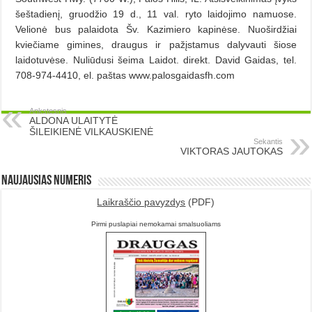
šeštadienį, gruodžio 19 d., 11 val. ryto laidojimo namuose.
Velionė bus palaidota Šv. Kazimiero kapinėse. Nuoširdžiai
kviečiame gimines, draugus ir pažįstamus dalyvauti šiose
laidotuvėse. Nuliūdusi šeima Laidot. direkt. David Gaidas, tel.
708-974-4410, el. paštas www.palosgaidasfh.com
Ankstesnis
ALDONA ULAITYTĖ
ŠILEIKIENĖ VILKAUSKIENĖ
Sekantis
VIKTORAS JAUTOKAS
Naujausias numeris
Laikraščio pavyzdys
(PDF)
Pirmi puslapiai nemokamai smalsuoliams