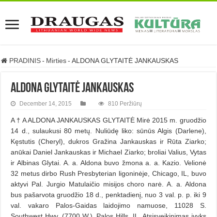
PRADINIS
-
Mirties
-
ALDONA GLYTAITĖ JANKAUSKAS
ALDONA GLYTAITĖ JANKAUSKAS
December 14, 2015
810 Peržiūrų
A † A ALDONA JANKAUSKAS GLYTAITĖ Mirė 2015 m. gruodžio
14 d., sulaukusi 80 metų. Nuliūdę liko: sūnūs Algis (Darlene),
Kęstutis (Cheryl), dukros Gražina Jankauskas ir Rūta Ziarko;
anūkai Daniel Jankauskas ir Michael Ziarko; broliai Valius, Vytas
ir Albinas Glytai. A. a. Aldona buvo žmona a. a. Kazio. Velionė
32 metus dirbo Rush Presbyterian ligoninėje, Chicago, IL, buvo
aktyvi Pal. Jurgio Matulaičio misijos choro narė. A. a. Aldona
bus pašarvota gruodžio 18 d., penktadienį, nuo 3 val. p. p. iki 9
val. vakaro Palos-Gaidas laidojimo namuose, 11028 S.
Southwest Hwy. (7700 W.), Palos Hills, IL. Atsisveikinimas įvyks