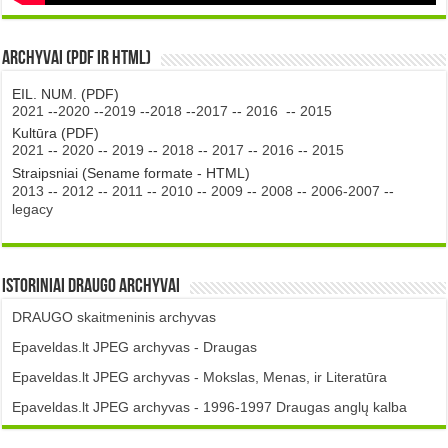
Archyvai (PDF ir HTML)
EIL. NUM. (PDF)
2021
--
2020
--
2019
--
2018
--
2017
--
2016
--
2015
Kultūra (PDF)
2021
--
2020
--
2019
--
2018
--
2017
--
2016
--
2015
Straipsniai (Sename formate - HTML)
2013
--
2012
--
2011
--
2010
--
2009
--
2008
--
2006-2007
--
legacy
Istoriniai DRAUGO Archyvai
DRAUGO skaitmeninis archyvas
Epaveldas.lt JPEG archyvas - Draugas
Epaveldas.lt JPEG archyvas - Mokslas, Menas, ir Literatūra
Epaveldas.lt JPEG archyvas - 1996-1997 Draugas anglų kalba