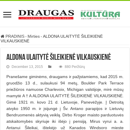
PRADINIS
-
Mirties
-
ALDONA ULAITYTĖ ŠILEIKIENĖ
VILKAUSKIENĖ
ALDONA ULAITYTĖ ŠILEIKIENĖ VILKAUSKIENĖ
December 13, 2015
880 Peržiūrų
Pranešame giminėms, draugams ir pažįstamiems, kad 2015 m.
gruodžio 13 d., sulaukusi 94 metų, Boulder Park Terrace
priežiūros namuose Charlevoix, Michigan valstijoje, mirė mūsų
mamytė A † A ALDONA ULAITYTĖ ŠILEIKIENĖ VILKAUSKIENĖ.
Gimė 1921 m. kovo 21 d. Lietuvoje, Panevėžyje. Į Detroitą
atvyko 1950 m. ir įsijungė į Šv. Antano parapijos ir Lietuvių
Bendruomenės aktyvią veiklą. Dirbo Kroger maisto parduotuvės
atskaitomybės skyriuje iki išėjo į pensiją. Mirus vyrui a. a.
Antanui Šileikai, ištekėjo už Kanados Windsoro mieste