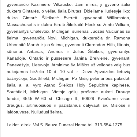
gyvenančio Kazimiero Vilkausko. Jam mirus, ji gyveno šalia
dukters Gintarės, o vėliau šalia Birutės. Dideliame liūdesyje liko:
dukra Gintarė Šileikaitė Everett, gyvenanti Williamston,
Massachusetts ir dukra Birutė Šileikaitė Fleck su žentu William,
gyvenantys Chalevoix, Michigan; sūnėnas Juozas Vaičiūnas su
šeima, gyvenančia Novi, Michigan, dukterėčia dr. Ramona
Urbonaitė Marsh ir jos šeima, gyvenanti Clarendon Hills, Illinois;
sūnėnai: Antanas, Andrius ir Julius Šileikos, gyvenantys
Kanadoje, Ontario ir pusseserė Janina Breivienė, gyvenanti
Panevėžyje, Lietuvoje. Atminimo šv. Mišios už velionės vėlę bus
aukojamos birželio 10 d. 10 val. r. Dievo Apvaizdos lietuvių
bažnyčioje, Southfield, Michigan. Po Mišių pelenai bus palaidoti
šalia a. a. vyro Atano Šileikos Holy Sepulchre kapinėse,
Southfield, Michigan. Vietoje gėlių prašome aukoti Draugo
fondui, 4545 W 63 st. Chicago IL, 60629. Kviečiame visus
draugus, artimuosiuos ir pažįstamus dalyvauti šv. Mišiose ir
laidotuvėse. Nuliūdusi šeima.
Laidot. direk. Val S. Bauza Funeral Home tel. 313-554-1275