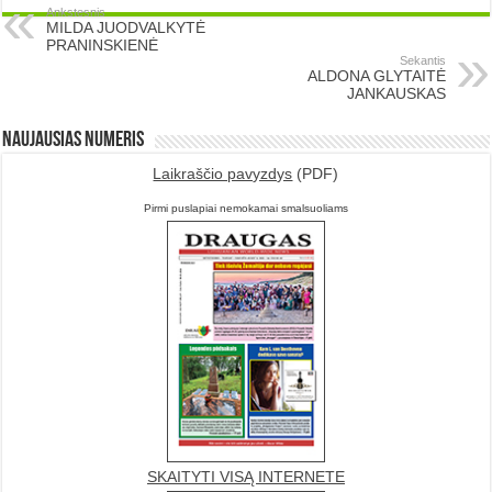
Ankstesnis
MILDA JUODVALKYTĖ
PRANINSKIENĖ
Sekantis
ALDONA GLYTAITĖ
JANKAUSKAS
Naujausias numeris
Laikraščio pavyzdys
(PDF)
Pirmi puslapiai nemokamai smalsuoliams
SKAITYTI VISĄ INTERNETE