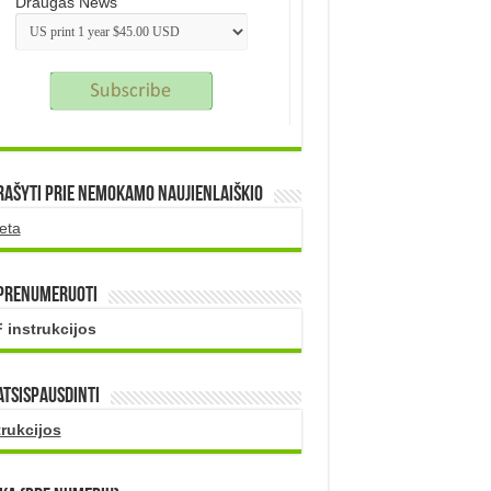
Draugas News
rašyti prie nemokamo naujienlaiškio
eta
 prenumeruoti
 instrukcijos
atsispausdinti
trukcijos