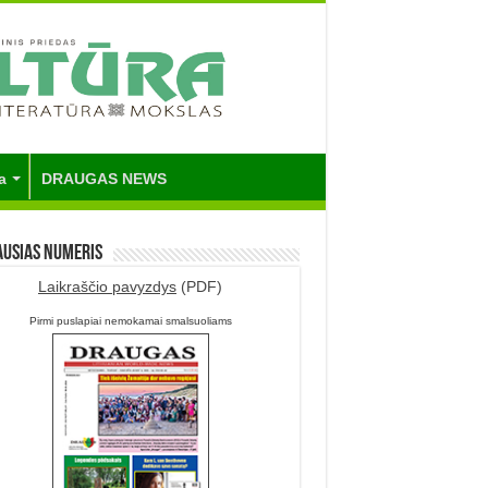
a
DRAUGAS NEWS
ausias numeris
Laikraščio pavyzdys
(PDF)
Pirmi puslapiai nemokamai smalsuoliams