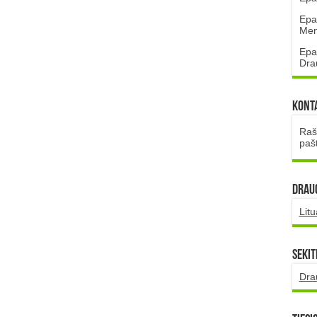
Epa
Mena
Epa
Dra
Kont
Rašt
paš
DRAUG
Lit
Sekit
Dra