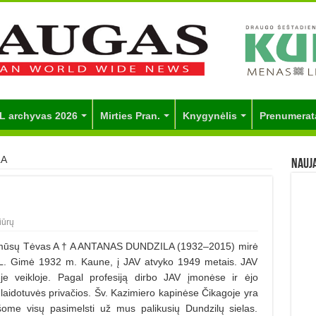
L archyvas 2026
Mirties Pran.
Knygynėlis
Prenumerat
LA
Nauj
iūrų
d mūsų Tėvas A † A ANTANAS DUNDZILA (1932–2015) mirė
L. Gimė 1932 m. Kaune, į JAV atvyko 1949 metais. JAV
ėje veikloje. Pagal profesiją dirbo JAV įmonėse ir ėjo
 laidotuvės privačios. Šv. Kazimiero kapinėse Čikagoje yra
ašome visų pasimelsti už mus palikusių Dundzilų sielas.