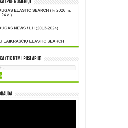
KA (PDF numerių)
AUGAS ELASTIC SEARCH
(iki 2026 m.
 24 d.)
AUGAS NEWS / LH
(2013-2024)
Ų LAIKRAŠČIŲ ELASTIC SEARCH
ka (tik HTML puslapių)
DRAUGA