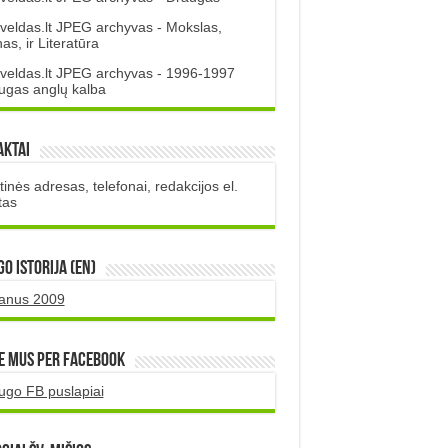
veldas.lt JPEG archyvas - Mokslas,
s, ir Literatūra
veldas.lt JPEG archyvas - 1996-1997
ugas anglų kalba
aktai
inės adresas, telefonai, redakcijos el.
tas
O istorija (EN)
uanus 2009
e mus per Facebook
ugo FB puslapiai