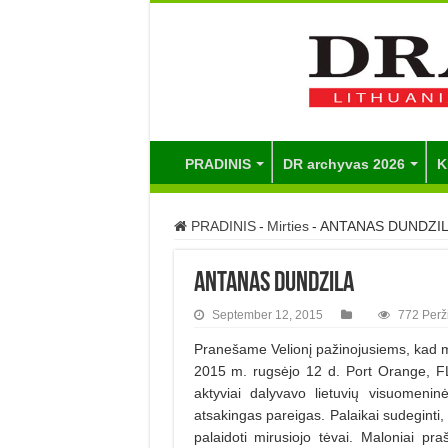
PRADINIS
DR archyvas 2026
K
PRADINIS
-
Mirties
-
ANTANAS DUNDZI
ANTANAS DUNDZILA
September 12, 2015
772 Perž
Pranešame Velionį pažinojusiems, ka
2015 m. rugsėjo 12 d. Port Orange, F
aktyviai dalyvavo lietuvių visuomenin
atsakingas pareigas. Palaikai sudeginti,
palaidoti mirusiojo tėvai. Maloniai pr