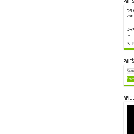
PAIEŠ
DR
vas.
...
DR
...
KIT
Paieš
Apie 