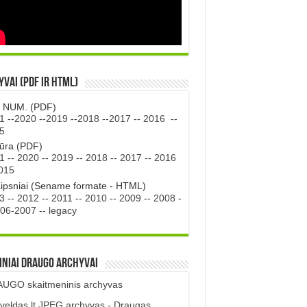
vai (PDF ir HTML)
. NUM. (PDF)
1
--
2020
--
2019
--
2018
--
2017
--
2016
--
5
tūra (PDF)
1
--
2020
--
2019
--
2018
--
2017
--
2016
015
aipsniai (Sename formate - HTML)
3
--
2012
--
2011
--
2010
--
2009
--
2008
-
06-2007
--
legacy
iniai DRAUGO Archyvai
UGO skaitmeninis archyvas
veldas.lt JPEG archyvas - Draugas