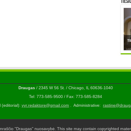
TIESI
Draugas
/ 2345 W 56 St. / Chicago, IL 60636-1040
Tel: 773-585-9500 / Fax: 773-585-8284
 (editorial):
vyr.redaktore@gmail.com
. Administrative:
rastine@draug
nraščio "Draugas" nuosavybė. This site may contain copyrighted materi