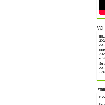
Archy
EIL
202
201
Kul
202
--
2
Str
201
-
20
Istor
DRA
Epa