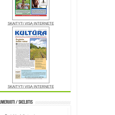
SKAITYTI VISĄ INTERNETE
SKAITYTI VISĄ INTERNETE
meruoti / Skelbtis