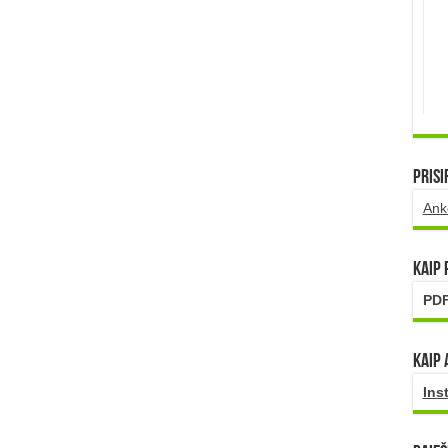
Prisi
Ank
Kaip
PDF
Kaip 
Ins