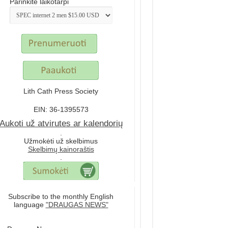
Parinkite laikotarpi
Lith Cath Press Society
EIN: 36-1395573
Aukoti už atvirutes ar kalendorių
.
Užmokėti už skelbimus
Skelbimų kainoraštis
.
Subscribe to the monthly English
language
"DRAUGAS NEWS"