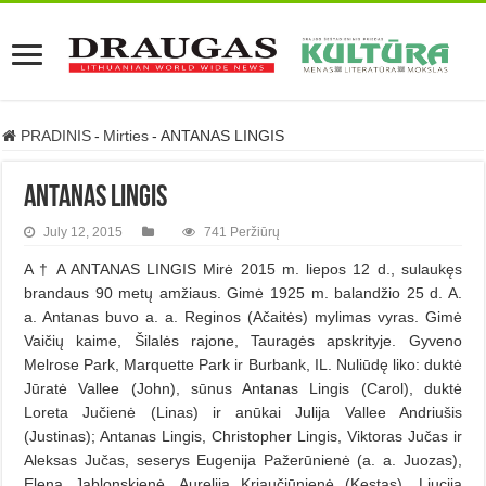
PRADINIS
-
Mirties
-
ANTANAS LINGIS
ANTANAS LINGIS
July 12, 2015
741 Peržiūrų
A † A ANTANAS LINGIS Mirė 2015 m. liepos 12 d., sulaukęs
brandaus 90 metų amžiaus. Gimė 1925 m. balandžio 25 d. A.
a. Antanas buvo a. a. Reginos (Ačaitės) mylimas vyras. Gimė
Vaičių kaime, Šilalės rajone, Tauragės apskrityje. Gyveno
Melrose Park, Marquette Park ir Burbank, IL. Nuliūdę liko: duktė
Jūratė Vallee (John), sūnus Antanas Lingis (Carol), duktė
Loreta Jučienė (Linas) ir anūkai Julija Vallee Andriušis
(Justinas); Antanas Lingis, Christopher Lingis, Viktoras Jučas ir
Aleksas Jučas, seserys Eugenija Pažerūnienė (a. a. Juozas),
Elena Jablonskienė, Aurelija Kriaučiūnienė (Kęstas), Liucija