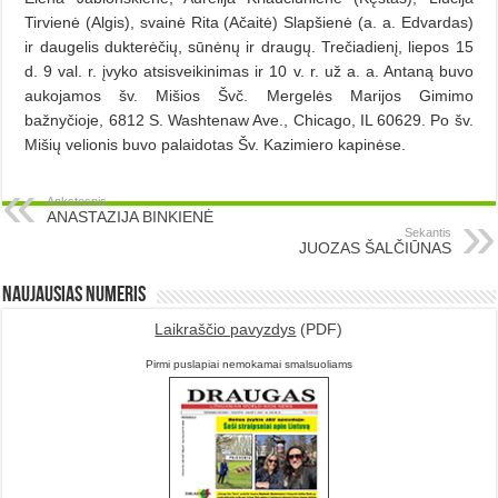
Tirvienė (Algis), svainė Rita (Ačaitė) Slapšienė (a. a. Edvardas)
ir daugelis dukterėčių, sūnėnų ir draugų. Trečiadienį, liepos 15
d. 9 val. r. įvyko atsisveikinimas ir 10 v. r. už a. a. Antaną buvo
aukojamos šv. Mišios Švč. Mergelės Marijos Gimimo
bažnyčioje, 6812 S. Washtenaw Ave., Chicago, IL 60629. Po šv.
Mišių velionis buvo palaidotas Šv. Kazimiero kapinėse.
Ankstesnis
ANASTAZIJA BINKIENĖ
Sekantis
JUOZAS ŠALČIŪNAS
Naujausias numeris
Laikraščio pavyzdys
(PDF)
Pirmi puslapiai nemokamai smalsuoliams