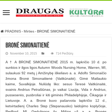
PRADINIS
-
Mirties
-
BRONĖ SIMONAITIENĖ
BRONĖ SIMONAITIENĖ
November 10, 2015
714 Peržiūrų
A † A BRONĖ SIMONAITIENĖ 2015 m. lapkričio 10 d. po
sunkios ir ilgos ligos Autumn Woods Nursing Home, Warren, MI,
sulaukusi 92 metų į Amžinybę iškeliavo a. a. Adolfo Simonaičio
žmona Bronė Simonaitienė (Vaitkūnaitė). Gimė Matlaukio
kaime, Suvalkijoje. Nuliūdę liko: sesuo Teresė Vaitkūnaitė,
svainis Andrius Petrašiūnas, jo vaikai Liucija, Vida ir Andrius,
pusseserės, pusbroliai ir kiti giminės Philadelphijoje, Čikagoje ir
Lietuvoje. A. a. Bronė buvo pašarvota lapkričio 12 d.,
ketvirtadienį Charles Step (Stepanausko) laidojimo koplyčioje,
Redford, MI. Gedulingos šv. Mišios už a. a. Bronės