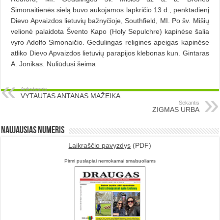
Simonaitienės sielą buvo aukojamos lapkričio 13 d., penktadienį
Dievo Apvaizdos lietuvių bažnyčioje, Southfield, MI. Po šv. Mišių
velionė palaidota Švento Kapo (Holy Sepulchre) kapinėse šalia
vyro Adolfo Simonaičio. Gedulingas religines apeigas kapinėse
atliko Dievo Apvaizdos lietuvių parapijos klebonas kun. Gintaras
A. Jonikas. Nuliūdusi šeima
Ankstesnis
VYTAUTAS ANTANAS MAŽEIKA
Sekantis
ZIGMAS URBA
Naujausias numeris
Laikraščio pavyzdys
(PDF)
Pirmi puslapiai nemokamai smalsuoliams