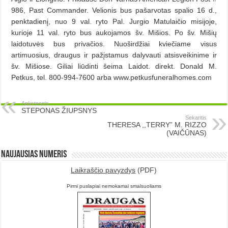
986, Past Commander. Velionis bus pašarvotas spalio 16 d.,
penktadienį, nuo 9 val. ryto Pal. Jurgio Matulaičio misijoje,
kurioje 11 val. ryto bus aukojamos šv. Mišios. Po šv. Mišių
laidotuvės bus privačios. Nuoširdžiai kviečiame visus
artimuosius, draugus ir pažįstamus dalyvauti atsisveikinime ir
šv. Mišiose. Giliai liūdinti šeima Laidot. direkt. Donald M.
Petkus, tel. 800-994-7600 arba www.petkusfuneralhomes.com
Ankstesnis
STEPONAS ŽIUPSNYS
Sekantis
THERESA ,,TERRY” M. RIZZO
(VAIČŪNAS)
Naujausias numeris
Laikraščio pavyzdys
(PDF)
Pirmi puslapiai nemokamai smalsuoliams