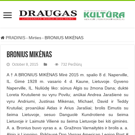
PRADINIS
-
Mirties
-
BRONIUS MIKĖNAS
BRONIUS MIKĖNAS
October 8, 2015
732 Peržiūrų
A † A BRONIUS MIKĖNAS Mirė 2015 m. spalio 8 d. Naperville,
IL. Gimė 1928 m. vasario 4 d. Kaune, Lietuvoje. Gyveno
Naperville, IL. Nuliūdę liko: sūnus Algis su žmona Dana; duktė
Loreta Krutulienė su vyru Povilu; anūkai Andrea Jarašienė su
vyru Andriumi, Justinas Mikėnas, Michael, David ir Teddy
Krutuliai; proanūkai Aidas ir Arius Jarašiai; brolis Eimutis su
šeima Lietuvoje, sesuo Danguolė Kundrotienė su šeima
Lietuvoje ir Laimutė Vilienė su šeima Lietuvoje bei kiti giminės.
A. a. Bronius buvo vyras a. a. Gražinos Varnaitytės ir brolis a. a.
Algio ir Liongino. Priklausė Don Varnas American Legion Post #