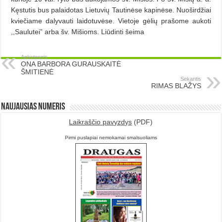
Kęstutis bus palaidotas Lietuvių Tautinėse kapinėse. Nuoširdžiai
kviečiame dalyvauti laidotuvėse. Vietoje gėlių prašome aukoti
,,Saulutei” arba šv. Mišioms. Liūdinti šeima
Ankstesnis
ONA BARBORA GURAUSKAITĖ
ŠMITIENĖ
Sekantis
RIMAS BLAŽYS
Naujausias numeris
Laikraščio pavyzdys
(PDF)
Pirmi puslapiai nemokamai smalsuoliams