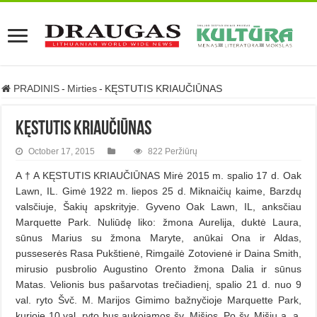
PRADINIS
-
Mirties
-
KĘSTUTIS KRIAUČIŪNAS
KĘSTUTIS KRIAUČIŪNAS
October 17, 2015
822 Peržiūrų
A † A KĘSTUTIS KRIAUČIŪNAS Mirė 2015 m. spalio 17 d. Oak
Lawn, IL. Gimė 1922 m. liepos 25 d. Miknaičių kaime, Barzdų
valsčiuje, Šakių apskrityje. Gyveno Oak Lawn, IL, anksčiau
Marquette Park. Nuliūdę liko: žmona Aurelija, duktė Laura,
sūnus Marius su žmona Maryte, anūkai Ona ir Aldas,
pusseserės Rasa Pukštienė, Rimgailė Zotovienė ir Daina Smith,
mirusio pusbrolio Augustino Orento žmona Dalia ir sūnus
Matas. Velionis bus pašarvotas trečiadienį, spalio 21 d. nuo 9
val. ryto Švč. M. Marijos Gimimo bažnyčioje Marquette Park,
kurioje 10 val. ryto bus aukojamos šv. Mišios. Po šv. Mišių a. a.