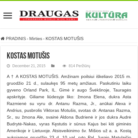
PRADINIS
-
Mirties
-
KOSTAS MOTUŠIS
KOSTAS MOTUŠIS
December 21, 2015
814 Peržiūrų
A † A KOSTAS MOTUŠIS. Amžinam poilsiui iškeliavo 2015 m.
gruodžio 21 d., sulaukęs 95 metų amžiaus. Paskutiniu laiku
gyveno Orland Park, IL. Gimė ir augo Švėkšnoje, Tauragės
apskrityje. Giliame liūdesyje liko: žmona Elena, dukra Asta
Razmienė su vyru dr. Antanu Razma, Jr., anūkai Alexa ir
Andrius, pusbrolis Viktoras Motušis, svotas dr. Antanas Razma,
Sr., su žmona Ale, svainė Aldona Budrienė ir jos dukra Audrė
Budrytė-Nakas, vyras Kęstutis ir sūnus Kajus bei kiti giminės
Amerikoje ir Lietuvoje. Atsisveikinimo šv. Mišios už a. a. Kostą
aukojamos gruodžio 23 d. 10 val. ryto Pal. Jurgio Matulaičio