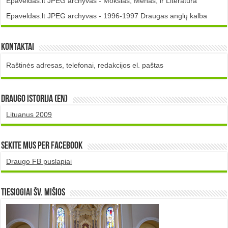
Epaveldas.lt JPEG archyvas - Mokslas, Menas, ir Literatūra
Epaveldas.lt JPEG archyvas - 1996-1997 Draugas anglų kalba
Kontaktai
Raštinės adresas, telefonai, redakcijos el. paštas
DRAUGO istorija (EN)
Lituanus 2009
Sekite mus per Facebook
Draugo FB puslapiai
TIESIOGIAI šv. MIŠIOS